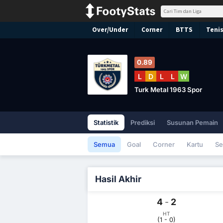
Over/Under
Corner
BTTS
Tenis
0.89
L
D
L
L
W
Turk Metal 1963 Spor
Statistik
Prediksi
Susunan Pemain
Semua
Goal
Corner
Kartu
Se
Hasil Akhir
4
-
2
HT
(1 - 0)