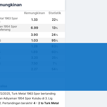
mungkinan
Kemungkinan
Statistik
tal 1963 Spor
1.33
22
%
g
an 1954 Spor
6.99
13
%
 Menang
3.90
24
%
1.03
95
5
%
1.28
83
5
%
1.89
60
5
%
3.20
25
5
%
7.50
7
5
%
2.27
54
%
alisa
/2/2025, Turk Metal 1963 Spor bertanding
n Adiyaman 1954 Spor Kulubu di 3. Lig
2. Pertandingan berakhir
4 - 2 to Turk Metal