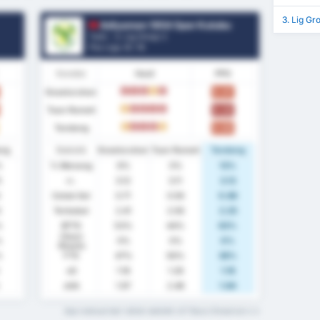
3. Lig Gr
Adiyaman 1954 Spor Kulubu
Turki - 3. Lig Group 2
Pos Liga.
0
/ 16
Kondisi
Hasil
PPG
Keseluruhan
0.41
K
K
K
S
K
Tuan Rumah
0.22
S
K
K
K
K
Tandang
0.63
S
K
K
K
S
ang
Statistik
Keseluruhan
Tuan Rumah
Tandang
%
% Menang
6%
0%
13%
5
rr.
3.12
3.11
3.13
Cetak Gol
0.71
0.56
0.88
3
Terbobol
2.41
2.56
2.25
%
BTTS
53%
44%
63%
Clean
%
0%
0%
0%
Sheets
%
FTS
47%
56%
38%
xG
1.18
1.26
1.16
xGA
1.97
2.48
1.84
Apa maksud dari istilah statistik ini? Baca Glosarium