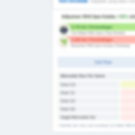
Gol Dicetak
Siapakah yang akan men
Adiyaman 1954 Spor Kulubu
+13%
leb
0.78 Gol / Pertandingan
Turk Metal 1963 Spor (Tuan Rumah)
0.88 Gol / Pertandingan
Adiyaman 1954 Spor Kulubu (Tandang)
Full-Time
Mencetak Skor Per Game
Over 0,5
Over 1,5
Over 2,5
Over 3,5
Gagal Mencetak Gol
* Statistik dari rekor skor kandang Turk Metal 196