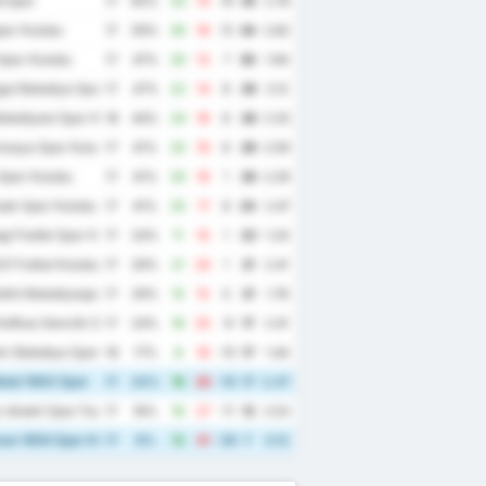
irspor
17
65%
33
14
19
35
2.76
spor Kulubu
17
59%
30
18
12
34
2.82
Spor Kulubu
17
47%
20
13
7
30
1.94
ut Belediye Spor Kulubu
17
47%
22
14
8
29
2.12
elediyesi Spor Kulubu
18
44%
24
18
6
28
2.33
masya Spor Kulubu
17
41%
25
19
6
28
2.59
Spor Kulubu
17
41%
20
19
1
26
2.29
sak Spor Kulubu
17
41%
25
17
8
24
2.47
i Fosfat Spor Kulubu
17
24%
11
10
1
23
1.24
21 Futbol Kulubu
17
29%
21
20
1
21
2.41
lkit Belediyespor
17
29%
15
15
0
21
1.76
Kafkas Genclik Spor Kulubu
17
24%
16
25
-9
17
2.41
r Belediye Spor
18
17%
8
18
-10
17
1.44
tal 1963 Spor
17
24%
16
26
-10
17
2.47
Ishakli Spor Faaliyetleri
17
18%
16
27
-11
12
2.53
an 1954 Spor Kulubu
17
6%
12
41
-29
7
3.12