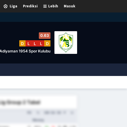
Liga
Prediksi
Lebih
Masuk
0.63
D
L
L
L
D
Adiyaman 1954 Spor Kulubu
Lig Group 2 Tabel
PD
%
GM
GA
SG
P
rr.
Menang