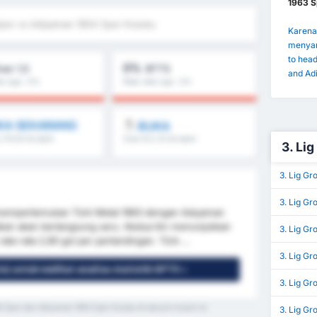
1963 S
Spor vs Adiyaman 1954 Spor Kulubu
Karena 
menyar
to hea
0%
ver 1,5
BTTS
and Ad
ta Liga : 0%
Rata-rata Liga : 0%
KA SEKARANG
BUKA
, FH/2H & lebih
Over 8.5, 9.5 & lebih
3. Lig
3. Lig G
3. Lig Gr
mempertemukan Türk Metal 1963 dengan Adıyaman
ikan akan berlangsung seru. Kedua tim menunjukkan
3. Lig Gr
a-rata 2,80 gol per pertandingan. Türk ...
3. Lig Gr
is) untuk melihat analisa statistik GPT5 »
3. Lig Gr
963 Spor dan Adiyaman 1954 Spor Kulubu di seluruh musim ini
3. Lig Gr