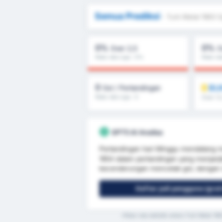
Semua Prediksi
- Turk Metal 1963 
0%
0%
Over 2,5
O
Rata-rata Liga : 0%
Rata-ra
0
BU
Gol / Pertandingan
Rata-rata Liga : 0
Over 1.5
GPT5 AI Analisa
Pertandingan hari Minggu mendatang 
1954 dalam pertandingan yang menjanj
kecenderungan mencetak gol, dengan rat
Daftar jadi pengguna (grat
*Rata-rata statistik antara Turk Metal 1