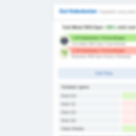
Gol Kebobolan
Siapakah yang akan
Turk Metal 1963 Spor
+56%
lebih bai
1.44 Kebobolan / Pertandingan
Turk Metal 1963 Spor (Tuan Rumah)
2.25 Kebobolan / Pertandingan
Adiyaman 1954 Spor Kulubu (Tandang)
Full-Time
Terbobol / game
Over 0,5
Over 1,5
Over 2,5
Over 3,5
Clean Sheets