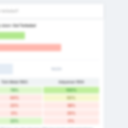
 terbobol?
k
dalam
Gol Terbobol
1H/2H
Türk Metal 1963
Adıyaman 1954
78%
100%
44%
50%
22%
38%
0%
25%
22%
0%