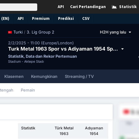
API
Cari Pertandingan
Statistik
 (EN)
API
Premium
Prediksi
CSV
/
3. Lig Group 2
H2H yang lalu
Turki
2/2/2025 - 11:00 (Europe/London)
Turk Metal 1963 Spor vs Adiyaman 1954 Spor Kulubu
Statistik, Data dan Rekor Pertemuan
Stadium -
Aktepe Stadı
Klasemen
Kemungkinan
Streaming / TV
tengah
Pemain
3. 
Tim
Statistik
Türk Metal
Adıyaman
1963
1954