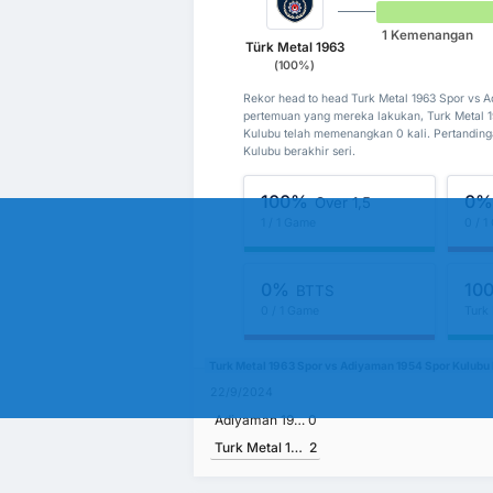
1 Kemenangan
Türk Metal 1963
(100%)
Rekor head to head Turk Metal 1963 Spor vs 
pertemuan yang mereka lakukan, Turk Metal 
Kulubu telah memenangkan 0 kali. Pertanding
Kulubu berakhir seri.
100%
0
Over 1,5
1 / 1 Game
0 / 
0%
10
BTTS
0 / 1 Game
Turk
Turk Metal 1963 Spor vs Adiyaman 1954 Spor Kulubu
22/9/2024
Adiyaman 1954 Spor Kulubu
0
Turk Metal 1963 Spor
2