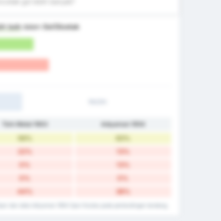
cetak gol lebih banyak?
ih baik
dalam
Gol Dicetak
1H/2H
Türk Metal 1963
Adıyaman 1954
56%
63%
22%
13%
0%
13%
0%
0%
44%
38%
3 Spor dan data Adiyaman 1954 Spor Kulubu pada pertandingan tandang.