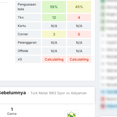
Balikes
1
Penguasaan
55%
45%
Silivri
2
bola
Mugla 
3
Tkn.
12
4
Etimesg
4
Kartu
N/A
N/A
Fatsa B
5
Corner
3
0
Yeni A
6
Pelanggaran
N/A
N/A
Cayeli 
7
Utas U
8
Offside
N/A
N/A
Mazidag
9
xG
Calculating
Calculating
Tire 20
10
1954 Ke
11
Inegol 
12
Nevsehi
13
l Sebelumnya
Turk Me
14
- Turk Metal 1963 Spor vs Adiyaman
Beykoz 
15
Adiyam
16
1
Game