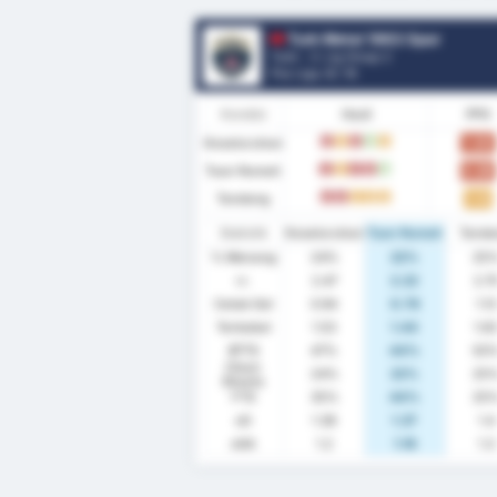
Turk Metal 1963 Spor
Turki - 3. Lig Group 2
Pos Liga.
0
/ 16
Kondisi
Hasil
PPG
Keseluruhan
1.00
K
S
K
M
S
Tuan Rumah
0.89
K
S
K
K
M
Tandang
1.13
K
K
S
S
S
Statistik
Keseluruhan
Tuan Rumah
Tand
% Menang
24%
22%
25
rr.
2.47
2.22
2.7
Cetak Gol
0.94
0.78
1.13
Terbobol
1.53
1.44
1.6
BTTS
47%
44%
50
Clean
24%
22%
25
Sheets
FTS
35%
44%
25
xG
1.38
1.37
1.4
xGA
1.2
1.16
1.3