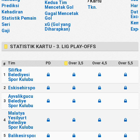
Kartu
Kedua Tim
Prediksi
Harg
Mencetak Gol
Tkn.
Kehadiran
Data
Gagal Mencetak
Exce
Statistik Pemain
Gol
Kem
Seri
xG (Gol yang
Diharapkan)
Expe
Gaji
STATISTIK KARTU - 3. LIG PLAY-OFFS
Tim
PD
Over 4,5
Over 5,5
Over 3,5
#
Silifke
Belediyesi
1
Spor Kulubu
Eskisehirspor
2
Ayvalikgucu
Belediye
3
Spor Kulubu
Malatya
Yesilyurt
4
Belediye
Spor Kulubu
Balikesirspor
5