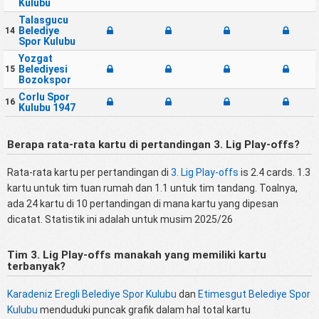
Kulubu
Talasgucu
Belediye
14
Spor Kulubu
Yozgat
Belediyesi
15
Bozokspor
Corlu Spor
16
Kulubu 1947
Berapa rata-rata kartu di pertandingan 3. Lig Play-offs?
Rata-rata kartu per pertandingan di
3. Lig Play-offs
is 2.4 cards. 1.3
kartu untuk tim tuan rumah dan 1.1 untuk tim tandang. Toalnya,
ada 24 kartu di 10 pertandingan di mana kartu yang dipesan
dicatat. Statistik ini adalah untuk musim 2025/26
Tim 3. Lig Play-offs manakah yang memiliki kartu
terbanyak?
Karadeniz Eregli Belediye Spor Kulubu
dan
Etimesgut Belediye Spor
Kulubu
menduduki puncak grafik dalam hal total kartu