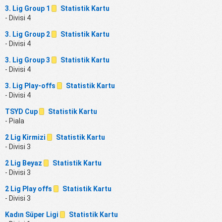
3. Lig Group 1
Statistik Kartu
- Divisi 4
3. Lig Group 2
Statistik Kartu
- Divisi 4
3. Lig Group 3
Statistik Kartu
- Divisi 4
3. Lig Play-offs
Statistik Kartu
- Divisi 4
TSYD Cup
Statistik Kartu
- Piala
2 Lig Kirmizi
Statistik Kartu
- Divisi 3
2 Lig Beyaz
Statistik Kartu
- Divisi 3
2 Lig Play offs
Statistik Kartu
- Divisi 3
Kadın Süper Ligi
Statistik Kartu