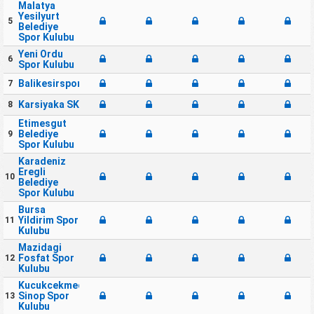
Malatya
Yesilyurt
5
Belediye
Spor Kulubu
Yeni Ordu
6
Spor Kulubu
Balikesirspor
7
Karsiyaka SK
8
Etimesgut
Belediye
9
Spor Kulubu
Karadeniz
Eregli
10
Belediye
Spor Kulubu
Bursa
Yildirim Spor
11
Kulubu
Mazidagi
Fosfat Spor
12
Kulubu
Kucukcekmece
Sinop Spor
13
Kulubu