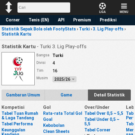
LIGA
MENU
Corner
Tenis (EN)
API
Premium
Prediksi
Statistik Sepak Bola oleh FootyStats
›
Turki
›
3. Lig Play-offs
›
Statistik Kartu
Statistik Kartu
- Turki 3. Lig Play-offs
Bangsa
Turki
Divisi
4
Tim
16
Musim
2025/26
Gambaran Umum
Game
Detail Statistik
Kompetisi
Gol
Over/Under
Leb
Tabel Tuan Rumah
Rata-rata Total Gol
Tabel Over 0,5 ~ 5,5
Tabe
& Laga Tandang
Per
Goal
Tabel Under 0,5 ~
Tabel Performa
5,5
Tabe
Kebobolan
Keunggulan
Tabel Corner
Mena
Clean Sheets
Kandang
saat