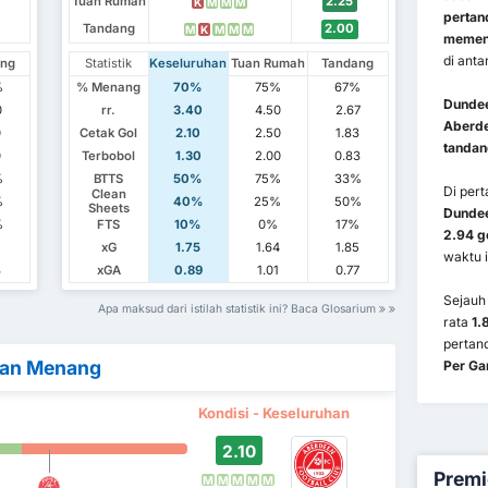
Tuan Rumah
2.25
K
M
M
M
pertan
Tandang
2.00
M
K
M
M
M
memen
di anta
ang
Statistik
Keseluruhan
Tuan Rumah
Tandang
%
% Menang
70%
75%
67%
Dunde
0
rr.
3.40
4.50
2.67
Aberd
0
Cetak Gol
2.10
2.50
1.83
tandan
0
Terbobol
1.30
2.00
0.83
%
BTTS
50%
75%
33%
Di per
Clean
%
40%
25%
50%
Sheets
Dunde
%
FTS
10%
0%
17%
2.94 g
1
xG
1.75
1.64
1.85
waktu i
3
xGA
0.89
1.01
0.77
Sejauh
Apa maksud dari istilah statistik ini? Baca Glosarium
rata
1.
pertan
kan Menang
Per G
Kondisi - Keseluruhan
2.10
Premi
M
M
M
M
M