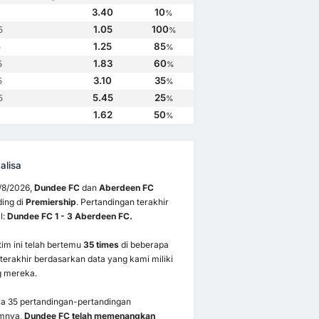
Aberdeen FC
2
Dundee FC
0
 FC
1
Aberdeen FC
0
3.40
10
%
1.05
100
5
%
1.25
85
5
%
1.83
60
5
%
3.10
35
5
%
5.45
25
5
%
1.62
50
%
alisa
/8/2026,
Dundee FC
dan
Aberdeen FC
ding di
Premiership
. Pertandingan terakhir
l:
Dundee FC 1 - 3 Aberdeen FC.
im ini telah bertemu
35 times
di beberapa
terakhir berdasarkan data yang kami miliki
g mereka.
ra 35 pertandingan-pertandingan
mnya,
Dundee FC telah memenangkan