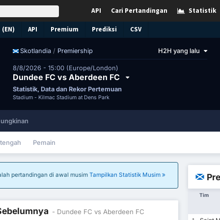
API
Cari Pertandingan
Statistik
 (EN)
API
Premium
Prediksi
CSV
/
Premiership
H2H yang lalu
Skotlandia
8/8/2026 - 15:00 (Europe/London)
Dundee FC vs Aberdeen FC
Statistik, Data dan Rekor Pertemuan
Stadium -
Kilmac Stadium at Dens Park
ungkinan
tengah
Pemain
adalah pertandingan di awal musim
Tampilkan Statistik Musim
Pre
Tim
l Sebelumnya
- Dundee FC vs Aberdeen FC