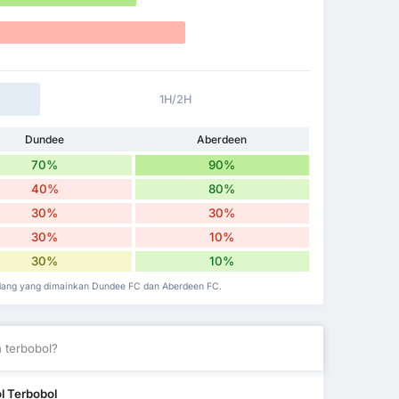
1H/2H
Dundee
Aberdeen
70%
90%
40%
80%
30%
30%
30%
10%
30%
10%
ndang yang dimainkan Dundee FC dan Aberdeen FC.
 terbobol?
l Terbobol