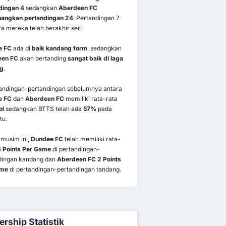
dingan 4
sedangkan
Aberdeen FC
angkan pertandingan 24
. Pertandingan 7
ra mereka telah berakhir seri.
e FC
ada di
baik kandang form
, sedangkan
een FC
akan bertanding
sangat baik di laga
g
.
tandingan-pertandingan sebelumnya antara
e FC
dan
Aberdeen FC
memiliki rata-rata
ol
sedangkan BTTS telah ada
57%
pada
tu.
 musim ini,
Dundee FC
telah memiliki rata-
8 Points Per Game
di pertandingan-
dingan kandang dan
Aberdeen FC 2 Points
ame
di pertandingan-pertandingan tandang.
ership Statistik