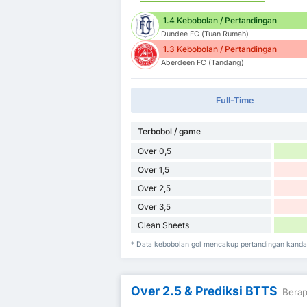
1.4 Kebobolan / Pertandingan
Dundee FC (Tuan Rumah)
1.3 Kebobolan / Pertandingan
Aberdeen FC (Tandang)
Full-Time
Terbobol / game
Over 0,5
Over 1,5
Over 2,5
Over 3,5
Clean Sheets
* Data kebobolan gol mencakup pertandingan kand
Over 2.5 & Prediksi BTTS
Berap