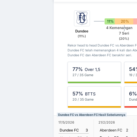
11%
20%
4 Kemenangan
Dundee
7 Seri
(11%)
(20%)
Rekor head to head Dundee FC vs Aberdeen 
Dundee FC telah memenangkan 4 kali dan Abe
Dundee FC dan Aberdeen FC berakhir seri.
77%
54
Over 1,5
27 / 35 Game
19 /
57%
6
BTTS
20 / 35 Game
Dund
Dundee FC vs Aberdeen FC Hasil Sebelumnya
17/5/2026
21/2/2026
Dundee FC
3
Aberdeen FC
2