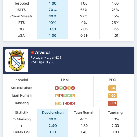
Terbobol
1.00
1.00
1.00
BTTS
70%
67%
75%
Clean Sheets
30%
33%
25%
FTS
10%
0%
25%
xG
1.91
2.08
1.66
xGA
1.06
0.89
1.31
Alverca
Portugal - Liga NOS
Pos Liga.
8
/ 18
Kondisi
Hasil
PPG
Keseluruhan
1.20
K
M
K
S
K
Tuan Rumah
1.60
S
K
M
M
S
Tandang
0.80
S
M
K
K
K
Statistik
Keseluruhan
Tuan Rumah
Tandang
% Menang
30%
40%
20%
rr.
2.40
2.80
2.00
Cetak Gol
1.10
1.40
0.80