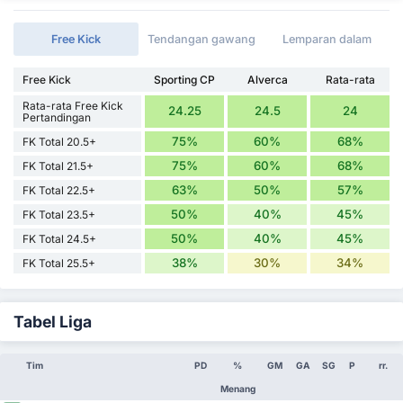
Free Kick
Tendangan gawang
Lemparan dalam
Free Kick
Sporting CP
Alverca
Rata-rata
Rata-rata Free Kick
24.25
24.5
24
Pertandingan
75%
60%
68%
FK Total 20.5+
75%
60%
68%
FK Total 21.5+
63%
50%
57%
FK Total 22.5+
50%
40%
45%
FK Total 23.5+
50%
40%
45%
FK Total 24.5+
38%
30%
34%
FK Total 25.5+
Tabel Liga
Tim
PD
%
GM
GA
SG
P
rr.
Menang