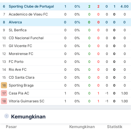
Sporting Clube de Portugal
6
1
0%
2
2
0
1
4.00
Academico de Viseu FC
7
0
0%
0
0
0
0
0
Alverca
8
0
0%
0
0
0
0
0
SL Benfica
9
0
0%
0
0
0
0
0
CD Nacional Funchal
10
0
0%
0
0
0
0
0
Gil Vicente FC
11
0
0%
0
0
0
0
0
Moreirense FC
12
0
0%
0
0
0
0
0
FC Porto
13
0
0%
0
0
0
0
0
Rio Ave FC
14
0
0%
0
0
0
0
0
CD Santa Clara
15
0
0%
0
0
0
0
0
Sporting Braga
16
0
0%
0
0
0
0
0
Casa Pia AC
17
1
0%
0
1
-1
0
1.00
Vitoria Guimaraes SC
18
1
0%
0
1
-1
0
1.00
Kemungkinan
Pasar
Kemungkinan
Statistik