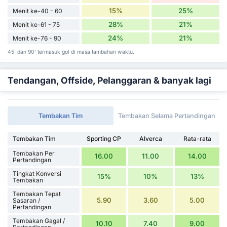
15%
25%
Menit ke-40 - 60
28%
21%
Menit ke-61 - 75
24%
21%
Menit ke-76 - 90
45' dan 90' termasuk gol di masa tambahan waktu.
Tendangan, Offside, Pelanggaran & banyak lagi
Tembakan Tim
Tembakan Selama Pertandingan
Tembakan Tim
Sporting CP
Alverca
Rata-rata
Tembakan Per
16.00
11.00
14.00
Pertandingan
Tingkat Konversi
15%
10%
13%
Tembakan
Tembakan Tepat
5.90
3.60
5.00
Sasaran /
Pertandingan
Tembakan Gagal /
10.10
7.40
9.00