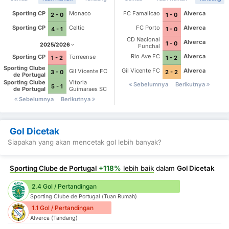
Sporting CP
Monaco
FC Famalicao
Alverca
2 - 0
1 - 0
Sporting CP
Celtic
FC Porto
Alverca
4 - 1
1 - 0
CD Nacional
Alverca
1 - 0
2025/2026
Funchal
Rio Ave FC
Alverca
Sporting CP
Torreense
1 - 2
1 - 2
Sporting Clube
Gil Vicente FC
Alverca
Gil Vicente FC
2 - 2
3 - 0
de Portugal
Sporting Clube
Vitoria
Sebelumnya
Berikutnya
5 - 1
de Portugal
Guimaraes SC
Sebelumnya
Berikutnya
Gol Dicetak
Siapakah yang akan mencetak gol lebih banyak?
Sporting Clube de Portugal
+118%
lebih baik
dalam
Gol Dicetak
2.4 Gol / Pertandingan
Sporting Clube de Portugal (Tuan Rumah)
1.1 Gol / Pertandingan
Alverca (Tandang)