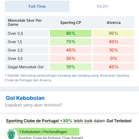
Full-Time
1H/2H
Mencetak Skor Per
Sporting CP
Alverca
Game
90%
60%
Over 0,5
70%
40%
Over 1,5
40%
10%
Over 2,5
30%
0%
Over 3,5
10%
40%
Gagal Mencetak Gol
* Statistik mencakup pertandingan kandang dan tandang yang dimainkan Sporting
Clube de Portugal dan Alverca.
Gol Kebobolan
Siapakah yang akan terbobol?
Sporting Clube de Portugal
+30%
lebih baik
dalam
Gol Terbobol
1 Kebobolan / Pertandingan
Sporting Clube de Portugal (Tuan Rumah)