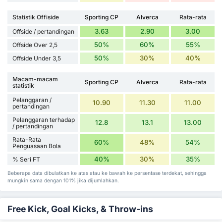
Statistik Offiside
Sporting CP
Alverca
Rata-rata
3.63
2.90
3.00
Offside / pertandingan
50%
60%
55%
Offside Over 2,5
50%
30%
40%
Offside Under 3,5
Macam-macam
Sporting CP
Alverca
Rata-rata
statistik
Pelanggaran /
10.90
11.30
11.00
pertandingan
Pelanggaran terhadap
12.8
13.1
13.00
/ pertandingan
Rata-Rata
60%
48%
54%
Penguasaan Bola
40%
30%
35%
% Seri FT
Beberapa data dibulatkan ke atas atau ke bawah ke persentase terdekat, sehingga
mungkin sama dengan 101% jika dijumlahkan.
Free Kick, Goal Kicks, & Throw-ins