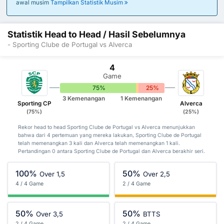
awal musim
Tampilkan Statistik Musim
Statistik Head to Head / Hasil Sebelumnya
- Sporting Clube de Portugal vs Alverca
4
Game
75%
0%
25%
3 Kemenangan
1 Kemenangan
Sporting CP
Alverca
(75%)
(25%)
Rekor head to head Sporting Clube de Portugal vs Alverca menunjukkan
bahwa dari 4 pertemuan yang mereka lakukan, Sporting Clube de Portugal
telah memenangkan 3 kali dan Alverca telah memenangkan 1 kali.
Pertandingan 0 antara Sporting Clube de Portugal dan Alverca berakhir seri.
100%
50%
Over 1,5
Over 2,5
4 / 4 Game
2 / 4 Game
50%
50%
Over 3,5
BTTS
2 / 4 Game
2 / 4 Game