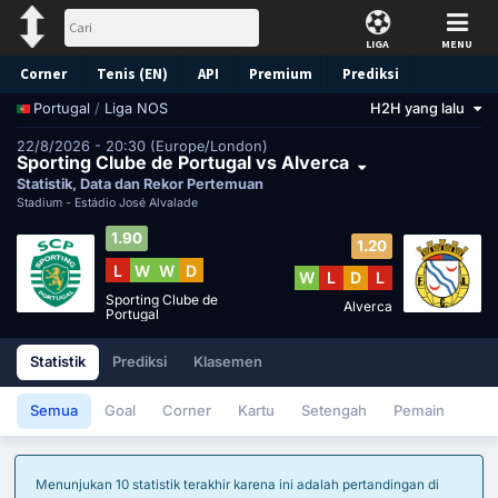
LIGA
MENU
Corner
Tenis (EN)
API
Premium
Prediksi
/
Liga NOS
H2H yang lalu
Portugal
22/8/2026 - 20:30 (Europe/London)
Sporting Clube de Portugal vs Alverca
Statistik, Data dan Rekor Pertemuan
Stadium -
Estádio José Alvalade
1.90
1.20
L
W
W
D
W
L
D
L
Sporting Clube de
Alverca
Portugal
Statistik
Prediksi
Klasemen
Semua
Goal
Corner
Kartu
Setengah
Pemain
Menunjukan 10 statistik terakhir karena ini adalah pertandingan di