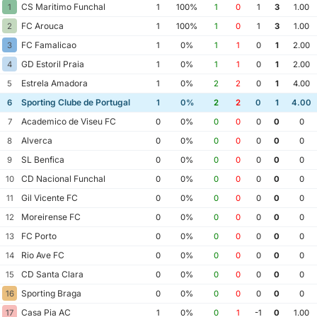
CS Maritimo Funchal
1
1
100%
1
0
1
3
1.00
FC Arouca
2
1
100%
1
0
1
3
1.00
FC Famalicao
3
1
0%
1
1
0
1
2.00
GD Estoril Praia
4
1
0%
1
1
0
1
2.00
Estrela Amadora
5
1
0%
2
2
0
1
4.00
Sporting Clube de Portugal
6
1
0%
2
2
0
1
4.00
Academico de Viseu FC
7
0
0%
0
0
0
0
0
Alverca
8
0
0%
0
0
0
0
0
SL Benfica
9
0
0%
0
0
0
0
0
CD Nacional Funchal
10
0
0%
0
0
0
0
0
Gil Vicente FC
11
0
0%
0
0
0
0
0
Moreirense FC
12
0
0%
0
0
0
0
0
FC Porto
13
0
0%
0
0
0
0
0
Rio Ave FC
14
0
0%
0
0
0
0
0
CD Santa Clara
15
0
0%
0
0
0
0
0
Sporting Braga
16
0
0%
0
0
0
0
0
Casa Pia AC
17
1
0%
0
1
-1
0
1.00