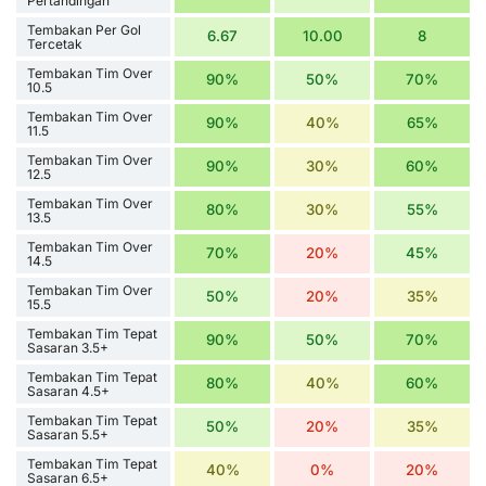
Pertandingan
Tembakan Per Gol
6.67
10.00
8
Tercetak
Tembakan Tim Over
90%
50%
70%
10.5
Tembakan Tim Over
90%
40%
65%
11.5
Tembakan Tim Over
90%
30%
60%
12.5
Tembakan Tim Over
80%
30%
55%
13.5
Tembakan Tim Over
70%
20%
45%
14.5
Tembakan Tim Over
50%
20%
35%
15.5
Tembakan Tim Tepat
90%
50%
70%
Sasaran 3.5+
Tembakan Tim Tepat
80%
40%
60%
Sasaran 4.5+
Tembakan Tim Tepat
50%
20%
35%
Sasaran 5.5+
Tembakan Tim Tepat
40%
0%
20%
Sasaran 6.5+