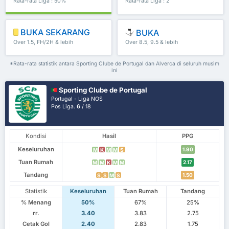
Rata-rata Liga : 50%
Rata-rata Liga : 2
BUKA SEKARANG
BUKA
Over 1.5, FH/2H & lebih
Over 8.5, 9.5 & lebih
*Rata-rata statistik antara Sporting Clube de Portugal dan Alverca di seluruh musim
ini
Sporting Clube de Portugal
Portugal - Liga NOS
Pos Liga.
6
/ 18
Kondisi
Hasil
PPG
Keseluruhan
1.90
M
K
M
M
S
Tuan Rumah
2.17
M
M
K
M
M
Tandang
1.50
S
S
M
S
Statistik
Keseluruhan
Tuan Rumah
Tandang
% Menang
50%
67%
25%
rr.
3.40
3.83
2.75
Cetak Gol
2.40
2.83
1.75