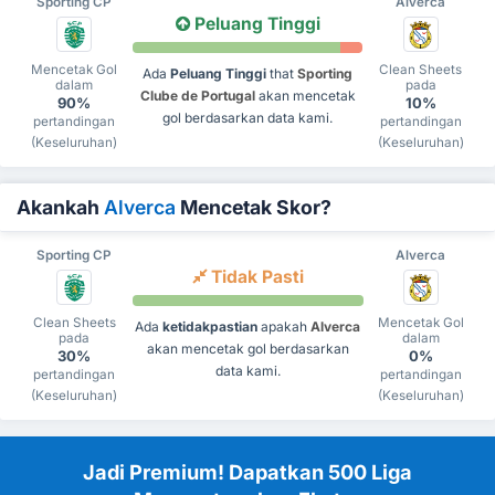
Sporting CP
Alverca
Peluang Tinggi
Mencetak Gol
Clean Sheets
Ada
Peluang Tinggi
that
Sporting
dalam
pada
Clube de Portugal
akan mencetak
90%
10%
gol berdasarkan data kami.
pertandingan
pertandingan
(Keseluruhan)
(Keseluruhan)
Akankah
Alverca
Mencetak Skor?
Sporting CP
Alverca
Tidak Pasti
Clean Sheets
Mencetak Gol
Ada
ketidakpastian
apakah
Alverca
pada
dalam
akan mencetak gol berdasarkan
30%
0%
data kami.
pertandingan
pertandingan
(Keseluruhan)
(Keseluruhan)
Jadi Premium! Dapatkan 500 Liga