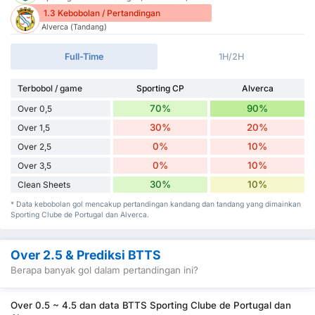
1.3 Kebobolan / Pertandingan
Alverca (Tandang)
Full-Time
1H/2H
Terbobol / game
Sporting CP
Alverca
70%
90%
Over 0,5
30%
20%
Over 1,5
0%
10%
Over 2,5
0%
10%
Over 3,5
30%
10%
Clean Sheets
* Data kebobolan gol mencakup pertandingan kandang dan tandang yang dimainkan
Sporting Clube de Portugal dan Alverca.
Over 2.5 & Prediksi BTTS
Berapa banyak gol dalam pertandingan ini?
Over 0.5 ~ 4.5 dan data BTTS Sporting Clube de Portugal dan