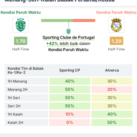
Kondisi Paruh Waktu
Kondisi Paruh Waktu
Sporting Clube de Portugal
1.70
1.20
+42%
lebih baik
dalam
Half-Time
Half-Time
Kondisi Paruh Waktu
Kondisi Tim di Babak
Sporting CP
Alverca
Ke-1/Ke-2
40%
30%
1H Menang
50%
20%
Menang 2H
50%
30%
1H Seri
50%
30%
Seri 2H
10%
40%
1H Kalah
0%
50%
Kalah 2H