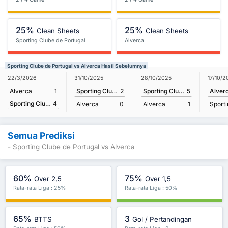
25%
25%
Clean Sheets
Clean Sheets
Sporting Clube de Portugal
Alverca
Sporting Clube de Portugal vs Alverca Hasil Sebelumnya
22/3/2026
31/10/2025
28/10/2025
17/10/2
Alverca
1
Sporting Clube de Portugal
2
Sporting Clube de Portugal
5
Alver
Sporting Clube de Portugal
4
Alverca
0
Alverca
1
Semua Prediksi
- Sporting Clube de Portugal vs Alverca
60%
75%
Over 2,5
Over 1,5
Rata-rata Liga : 25%
Rata-rata Liga : 50%
65%
3
BTTS
Gol / Pertandingan