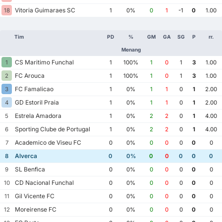
Vitoria Guimaraes SC
18
1
0%
0
1
-1
0
1.00
Tim
PD
%
GM
GA
SG
P
rr.
Menang
CS Maritimo Funchal
1
1
100%
1
0
1
3
1.00
FC Arouca
2
1
100%
1
0
1
3
1.00
FC Famalicao
3
1
0%
1
1
0
1
2.00
GD Estoril Praia
4
1
0%
1
1
0
1
2.00
Estrela Amadora
5
1
0%
2
2
0
1
4.00
Sporting Clube de Portugal
6
1
0%
2
2
0
1
4.00
Academico de Viseu FC
7
0
0%
0
0
0
0
0
Alverca
8
0
0%
0
0
0
0
0
SL Benfica
9
0
0%
0
0
0
0
0
CD Nacional Funchal
10
0
0%
0
0
0
0
0
Gil Vicente FC
11
0
0%
0
0
0
0
0
Moreirense FC
12
0
0%
0
0
0
0
0