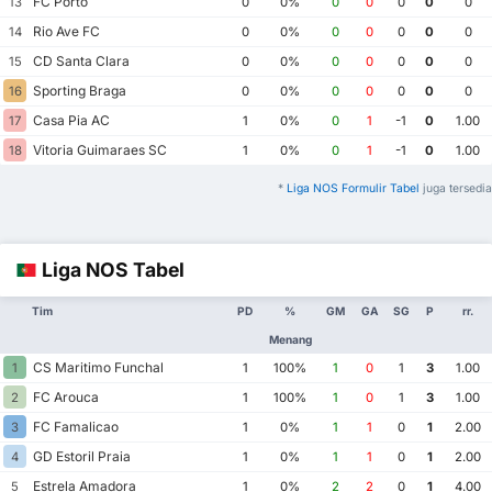
FC Porto
13
0
0%
0
0
0
0
0
Rio Ave FC
14
0
0%
0
0
0
0
0
CD Santa Clara
15
0
0%
0
0
0
0
0
Sporting Braga
16
0
0%
0
0
0
0
0
Casa Pia AC
17
1
0%
0
1
-1
0
1.00
Vitoria Guimaraes SC
18
1
0%
0
1
-1
0
1.00
*
Liga NOS Formulir Tabel
juga tersedia
Liga NOS Tabel
Tim
PD
%
GM
GA
SG
P
rr.
Menang
CS Maritimo Funchal
1
1
100%
1
0
1
3
1.00
FC Arouca
2
1
100%
1
0
1
3
1.00
FC Famalicao
3
1
0%
1
1
0
1
2.00
GD Estoril Praia
4
1
0%
1
1
0
1
2.00
Estrela Amadora
5
1
0%
2
2
0
1
4.00