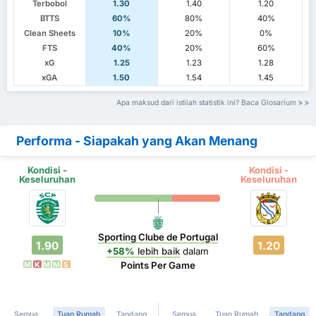
Terbobol
1.30
1.40
1.20
BTTS
60%
80%
40%
Clean Sheets
10%
20%
0%
FTS
40%
20%
60%
xG
1.25
1.23
1.28
xGA
1.50
1.54
1.45
Apa maksud dari istilah statistik ini? Baca Glosarium
Performa - Siapakah yang Akan Menang
Kondisi -
Kondisi -
Keseluruhan
Keseluruhan
Sporting Clube de Portugal
1.90
1.20
+58%
lebih baik
dalam
Points Per Game
M
K
M
M
S
Semua
Tuan Rumah
Tandang
Semua
Tuan Rumah
Tandang