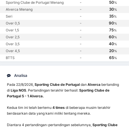
-
50
Sporting Clube de Portugal Menang
%
-
30
Alverca Menang
%
-
35
Seri
%
-
90
Over 0,5
%
-
75
Over 1,5
%
-
60
Over 2,5
%
-
40
Over 3,5
%
-
20
Over 4,5
%
-
65
BTTS
%
Analisa
Pada 22/8/2026,
Sporting Clube de Portugal
dan
Alverca
bertanding
di
Liga NOS
. Pertandingan terakhir berhasil:
Sporting Clube de
Portugal 5 - 1 Alverca.
Kedua tim ini telah bertemu
4 times
di beberapa musim terakhir
berdasarkan data yang kami miliki tentang mereka.
Diantara 4 pertandingan-pertandingan sebelumnya,
Sporting Clube