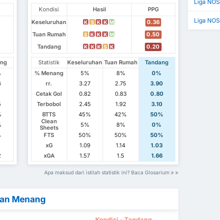
Liga NOS
Kondisi
Hasil
PPG
Liga NOS
Keseluruhan
0.36
K
S
K
K
M
Tuan Rumah
0.50
S
K
K
K
M
Tandang
0.20
K
K
K
S
K
ang
Statistik
Keseluruhan
Tuan Rumah
Tandang
%
% Menang
5%
8%
0%
6
rr.
3.27
2.75
3.90
1
Cetak Gol
0.82
0.83
0.80
5
Terbobol
2.45
1.92
3.10
%
BTTS
45%
42%
50%
Clean
%
5%
8%
0%
Sheets
%
FTS
50%
50%
50%
xG
1.09
1.14
1.03
2
xGA
1.57
1.5
1.66
Apa maksud dari istilah statistik ini? Baca Glosarium
kan Menang
Kondisi - Tandang