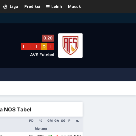
Liga
Prediksi
Lebih
Masuk
0.20
L
L
L
D
L
AVS Futebol
ga NOS Tabel
PD
%
GM
GA
SG
P
rr.
Menang