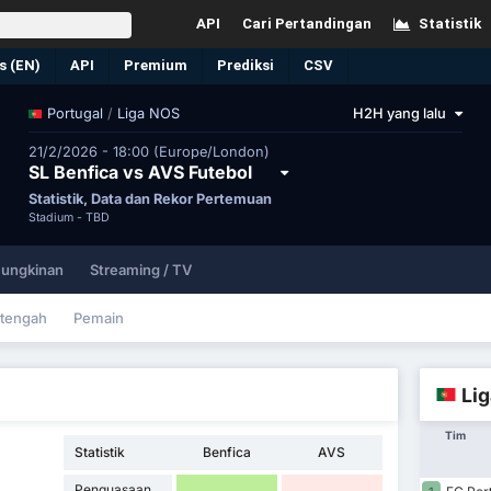
API
Cari Pertandingan
Statistik
s (EN)
API
Premium
Prediksi
CSV
/
Liga NOS
H2H yang lalu
Portugal
21/2/2026 - 18:00 (Europe/London)
SL Benfica vs AVS Futebol
Statistik, Data dan Rekor Pertemuan
Stadium -
TBD
ungkinan
Streaming / TV
tengah
Pemain
Li
Tim
Statistik
Benfica
AVS
Penguasaan