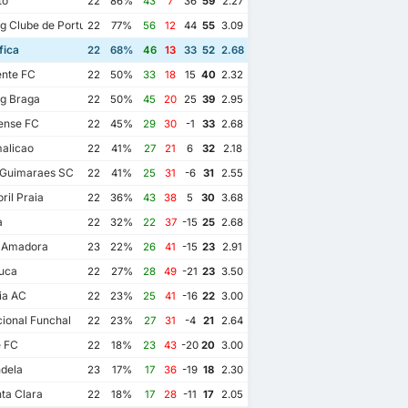
to
22
86%
43
7
36
59
2.27
g Clube de Portugal
22
77%
56
12
44
55
3.09
fica
22
68%
46
13
33
52
2.68
ente FC
22
50%
33
18
15
40
2.32
g Braga
22
50%
45
20
25
39
2.95
ense FC
22
45%
29
30
-1
33
2.68
alicao
22
41%
27
21
6
32
2.18
 Guimaraes SC
22
41%
25
31
-6
31
2.55
ril Praia
22
36%
43
38
5
30
3.68
a
22
32%
22
37
-15
25
2.68
a Amadora
23
22%
26
41
-15
23
2.91
uca
22
27%
28
49
-21
23
3.50
ia AC
22
23%
25
41
-16
22
3.00
ional Funchal
22
23%
27
31
-4
21
2.64
e FC
22
18%
23
43
-20
20
3.00
dela
23
17%
17
36
-19
18
2.30
ta Clara
22
18%
17
28
-11
17
2.05