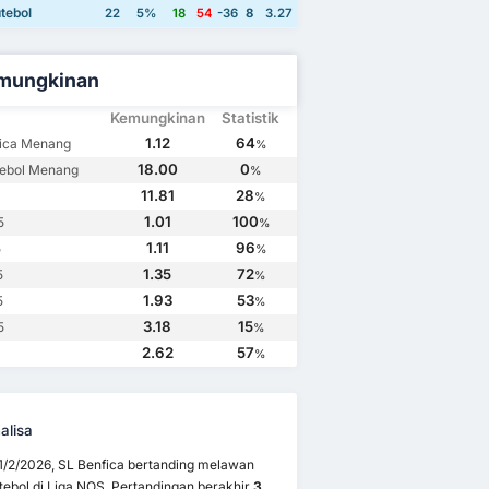
tebol
22
5%
18
54
-36
8
3.27
mungkinan
Kemungkinan
Statistik
1.12
64
fica Menang
%
18.00
0
tebol Menang
%
11.81
28
%
1.01
100
5
%
1.11
96
5
%
1.35
72
5
%
1.93
53
5
%
3.18
15
5
%
2.62
57
%
alisa
1/2/2026, SL Benfica bertanding melawan
tebol di Liga NOS. Pertandingan berakhir
3