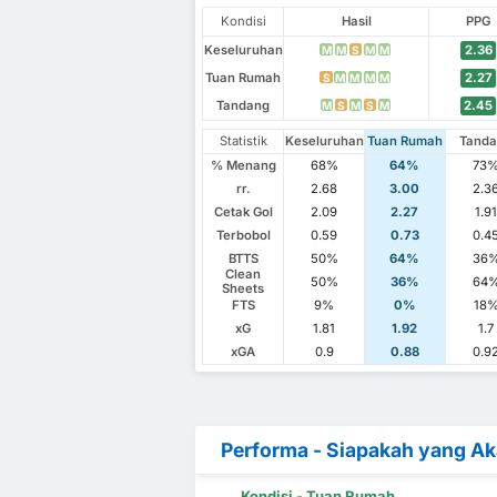
Kondisi
Hasil
PPG
Keseluruhan
2.36
M
M
S
M
M
Tuan Rumah
2.27
S
M
M
M
M
Tandang
2.45
M
S
M
S
M
Statistik
Keseluruhan
Tuan Rumah
Tand
% Menang
68%
64%
73
rr.
2.68
3.00
2.3
Cetak Gol
2.09
2.27
1.9
Terbobol
0.59
0.73
0.4
BTTS
50%
64%
36
Clean
50%
36%
64
Sheets
FTS
9%
0%
18
xG
1.81
1.92
1.7
xGA
0.9
0.88
0.9
Performa - Siapakah yang A
Kondisi - Tuan Rumah