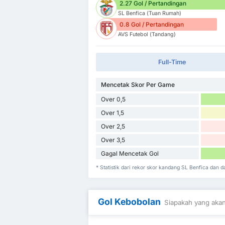
2.27 Gol / Pertandingan
SL Benfica (Tuan Rumah)
0.8 Gol / Pertandingan
AVS Futebol (Tandang)
Full-Time
Mencetak Skor Per Game
Over 0,5
Over 1,5
Over 2,5
Over 3,5
Gagal Mencetak Gol
* Statistik dari rekor skor kandang SL Benfica dan 
Gol Kebobolan
Siapakah yang akan