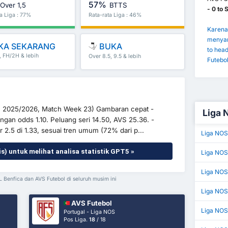
57%
Over 1,5
BTTS
- 0 to 
a Liga : 77%
Rata-rata Liga : 46%
Karena 
menyar
KA SEKARANG
BUKA
to hea
, FH/2H & lebih
Over 8.5, 9.5 & lebih
Futebol
im 2025/2026, Match Week 23) Gambaran cepat -
Liga 
gan odds 1.10. Peluang seri 14.50, AVS 25.36. -
r 2.5 di 1.33, sesuai tren umum (72% dari p...
Liga NOS
is) untuk melihat analisa statistik GPT5 »
Liga NOS
Liga NOS
SL Benfica dan AVS Futebol di seluruh musim ini
Liga NO
AVS Futebol
Liga NOS
Portugal - Liga NOS
Pos Liga.
18
/ 18