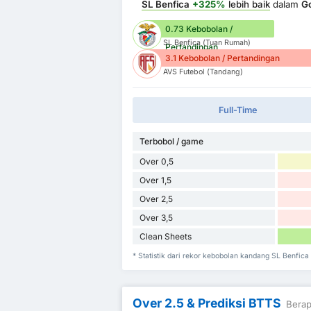
SL Benfica
+325%
lebih baik
dalam
Go
0.73 Kebobolan /
SL Benfica (Tuan Rumah)
Pertandingan
3.1 Kebobolan / Pertandingan
AVS Futebol (Tandang)
Full-Time
Terbobol / game
Over 0,5
Over 1,5
Over 2,5
Over 3,5
Clean Sheets
* Statistik dari rekor kebobolan kandang SL Benfic
Over 2.5 & Prediksi BTTS
Berap