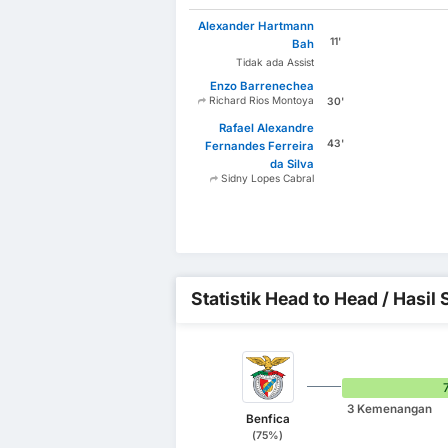
Alexander Hartmann
11'
Bah
Tidak ada Assist
Enzo Barrenechea
Richard Rios Montoya
30'
Rafael Alexandre
43'
Fernandes Ferreira
da Silva
Sidny Lopes Cabral
Statistik Head to Head / Hasi
3 Kemenangan
Benfica
(75%)