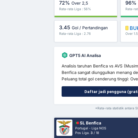
72%
96%
Over 2,5
Rata-rata Liga : 56%
Rata-rat
3.45
BU
Gol / Pertandingan
Rata-rata Liga : 2.76
Over 1.5
GPT5 AI Analisa
Analisis taruhan Benfica vs AVS (Mus
Benfica sangat diunggulkan menang den
Peluang total gol cenderung tinggi: Ove
Daftar jadi pengguna (grat
*Rata-rata statistik antara 
SL Benfica
Portugal - Liga NOS
Pos Liga.
3
/ 18