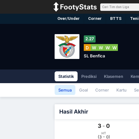
Over/Under
Corner
BTTS
Teni
2.27
D
W
W
W
W
SL Benfica
Statistik
Prediksi
Klasemen
Kem
Semua
Goal
Corner
Kartu
Se
Hasil Akhir
3
-
0
HT
(3 - 0)