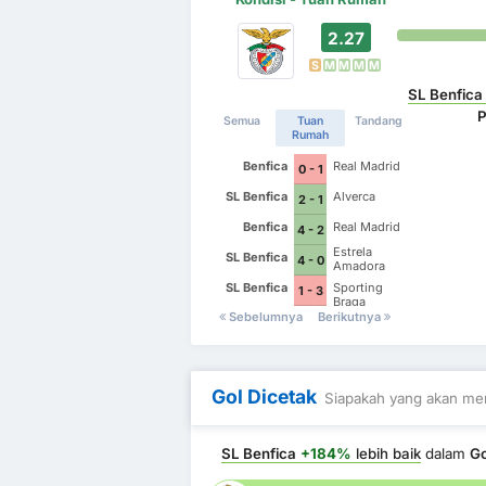
2.27
S
M
M
M
M
SL Benfica
P
Semua
Tuan
Tandang
Rumah
Benfica
Real Madrid
0 - 1
SL Benfica
Alverca
2 - 1
Benfica
Real Madrid
4 - 2
Estrela
SL Benfica
4 - 0
Amadora
SL Benfica
Sporting
1 - 3
Braga
Sebelumnya
Berikutnya
Gol Dicetak
Siapakah yang akan men
SL Benfica
+184%
lebih baik
dalam
Go