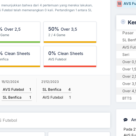
AVS Fu
18
ol menunjukkan bahwa dari 4 pertemuan yang mereka lakukan,
 Futebol telah memenangkan 0 kali. Pertandingan 1 antara SL
Ke
%
50%
Over 2,5
Over 3,5
Pasar
4 Game
2 / 4 Game
SL Ben
AVS Fu
%
0%
Clean Sheets
Clean Sheets
Seri
enfica
AVS Futebol
Over 0,
Over 1,
Over 2,
15/12/2024
21/12/2023
Over 3,
AVS Futebol
1
SL Benfica
4
Over 4,
SL Benfica
1
AVS Futebol
1
BTTS
An
S Futebol
Pada 2
AVS Fu