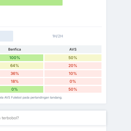
1H/2H
Benfica
AVS
100%
50%
64%
20%
36%
10%
18%
0%
0%
50%
data AVS Futebol pada pertandingan tandang.
 terbobol?