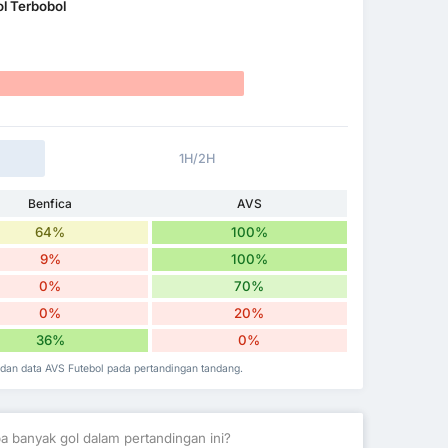
l Terbobol
1H/2H
Benfica
AVS
64%
100%
9%
100%
0%
70%
0%
20%
36%
0%
a dan data AVS Futebol pada pertandingan tandang.
a banyak gol dalam pertandingan ini?