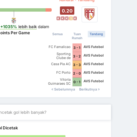
0.20
K
K
K
S
K
+1035%
lebih baik
dalam
oints Per Game
Semua
Tuan
Tandang
Rumah
FC Famalicao
AVS Futebol
3 - 1
Sporting
AVS Futebol
3 - 2
Clube de
Portugal
Casa Pia AC
AVS Futebol
3 - 3
FC Porto
AVS Futebol
2 - 0
Vitoria
AVS Futebol
0 - 1
Guimaraes SC
Sebelumnya
Berikutnya
cetak gol lebih banyak?
l Dicetak