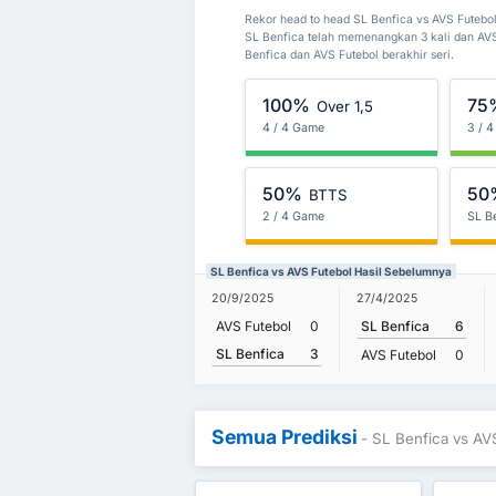
Rekor head to head SL Benfica vs AVS Futeb
SL Benfica telah memenangkan 3 kali dan AVS
Benfica dan AVS Futebol berakhir seri.
100%
75
Over 1,5
4 / 4 Game
3 / 
50%
50
BTTS
2 / 4 Game
SL B
SL Benfica vs AVS Futebol Hasil Sebelumnya
20/9/2025
27/4/2025
AVS Futebol
0
SL Benfica
6
SL Benfica
3
AVS Futebol
0
Semua Prediksi
- SL Benfica vs AV