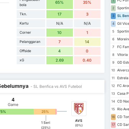
FC Por
1
65%
35%
bola
Sportin
2
Tkn.
17
3
SL Ben
3
Kartu
N/A
N/A
Gil Vic
4
Sportin
5
Corner
10
1
Moreir
6
Pelanggaran
7
14
FC Fam
7
Offside
4
0
Vitoria
8
xG
2.69
0.40
GD Esto
9
Alverc
10
Estrel
11
l Sebelumnya
FC Aro
12
- SL Benfica vs AVS Futebol
Casa P
13
4
CD Nac
14
Game
Rio Av
15
75%
25%
0%
CD Ton
16
AVS
1 Seri
CD San
17
(0%)
(25%)