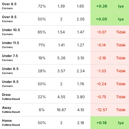
Over 8.5
72%
1.39
1.65
+0.26
Iya
Corners
Over 9.5
50%
2
2.05
+0.05
Iya
Corners
Under 10.5
65%
1.54
1.47
-0.07
Tidak
Corners
Under 11.5
71%
1.41
1.27
-0.14
Tidak
Corners
Under 7.5
19%
5.26
3.10
-2.16
Tidak
Corners
Under 8.5
28%
3.57
2.24
-1.33
Tidak
Corners
Under 9.5
50%
2
1.76
-0.24
Tidak
Corners
Draw
22%
4.55
3.80
-0.75
Tidak
Fulltime Result
Away
6%
16.67
4.10
-12.57
Tidak
Fulltime Result
Home
50%
2
2.18
+0.18
Iya
Fulltime Result