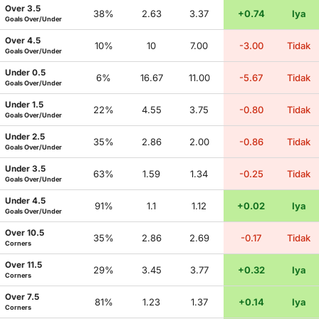
Over 3.5
38%
2.63
3.37
+0.74
Iya
Goals Over/Under
Over 4.5
10%
10
7.00
-3.00
Tidak
Goals Over/Under
Under 0.5
6%
16.67
11.00
-5.67
Tidak
Goals Over/Under
Under 1.5
22%
4.55
3.75
-0.80
Tidak
Goals Over/Under
Under 2.5
35%
2.86
2.00
-0.86
Tidak
Goals Over/Under
Under 3.5
63%
1.59
1.34
-0.25
Tidak
Goals Over/Under
Under 4.5
91%
1.1
1.12
+0.02
Iya
Goals Over/Under
Over 10.5
35%
2.86
2.69
-0.17
Tidak
Corners
Over 11.5
29%
3.45
3.77
+0.32
Iya
Corners
Over 7.5
81%
1.23
1.37
+0.14
Iya
Corners