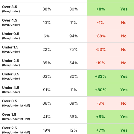
Over 3.5
38%
30%
+8%
Yes
(Over/Under)
Over 4.5
10%
11%
-1%
No
(Over/Under)
Under 0.5
6%
94%
-88%
No
(Over/Under)
Under 1.5
22%
75%
-53%
No
(Over/Under)
Under 2.5
35%
54%
-19%
No
(Over/Under)
Under 3.5
63%
30%
+33%
Yes
(Over/Under)
Under 4.5
91%
11%
+80%
Yes
(Over/Under)
Over 0.5
66%
69%
-3%
No
(Over/Under 1st Half)
Over 1.5
41%
36%
+5%
Yes
(Over/Under 1st Half)
Over 2.5
19%
12%
+7%
Yes
(Over/Under 1st Half)