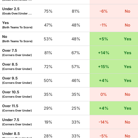
Under 2.5
75%
81%
-6%
No
(Goals Over/Under 2nd Half)
Yes
47%
48%
-1%
No
(Both Teams To Score)
No
53%
48%
+5%
Yes
(Both Teams To Score)
Over 7.5
81%
67%
+14%
Yes
(Corners Over Under)
Over 8.5
72%
57%
+15%
Yes
(Corners Over Under)
Over 9.5
50%
46%
+4%
Yes
(Corners Over Under)
Over 10.5
35%
35%
0%
No
(Corners Over Under)
Over 11.5
29%
25%
+4%
Yes
(Corners Over Under)
Under 7.5
19%
33%
-14%
No
(Corners Over Under)
Under 8.5
28%
33%
-5%
No