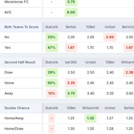
Moreirense FC
-
3.75
AVS
-
6.00
Both Teams To Score
Statistik
Betfair
10Bet
Unibet
BetVict
No
53%
2.05
2.05
2.00
2.05
Yes
47%
1.67
1.70
1.70
1.67
Second Half Result
Statistik
bet365
Unibet
10Bet
WilliamH
Draw
29%
2.50
2.50
2.40
2.38
Home
50%
2.25
2.45
2.45
2.45
Away
13%
3.75
3.40
3.35
3.60
Double Chance
Statistik
10Bet
WilliamHill
Unibet
Betfai
Home/Away
-
1.25
1.33
1.27
1.25
Home/Draw
-
1.30
1.30
1.28
1.25