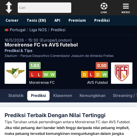
LIGA
MENU
Corner
Tenis (EN)
API
Premium
Prediksi
/
Liga NOS
/
Prediksi
Portugal
16/5/2026 - 15:30 (Europe/London)
Moreirense FC vs AVS Futebol
Prediksi & Tips
Stadium -
Parque Desportivo Comendador Joaquim de Almeida Freitas
1.63
0.50
L
L
W
W
D
L
D
W
Moreirense FC
AVS Futebol
Statistik
Prediksi
Klasemen
Kemungkinan
Streaming /
Prediksi Terbaik Dengan Nilai Tertinggi
Tips Taruhan untuk pertandingan antara Moreirense FC dan AVS Futebol.
Jika nilai peluang dari bandar lebih tinggi daripada nilai peluang implisit,
maka peluang tersebut kemungkinan menguntungkan dalam jangka