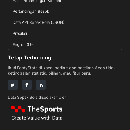
Hasil Pertandingan Kemarin
Pertandingan Besok
Data API Sepak Bola (JSON)
Prediksi
English Site
Tetap Terhubung
Ikuti FootyStats di kanal berikut dan pastikan Anda tidak
ketinggalan statistik, pilihan, atau fitur baru.
Data Sepak Bola disediakan oleh