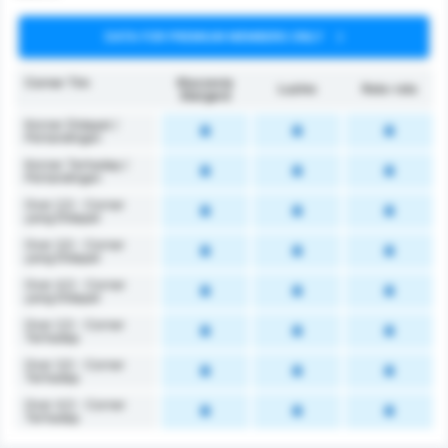
DATA FOR PREMIUM MEMBERS ONLY
Corner Tim
Kluczevia
Luzino
Rata-rata
Stargard
Korner Didapat /
Pertandingan
Korner Terhadap /
Pertandingan
Over 2,5 - Corner
yang Didapat
Over 3,5 - Corner
yang Didapat
Over 4,5 - Corner
yang Didapat
Over 2,5 - Corner
Terhadap
Over 3,5 - Corner
Terhadap
Over 4,5 - Corner
Terhadap