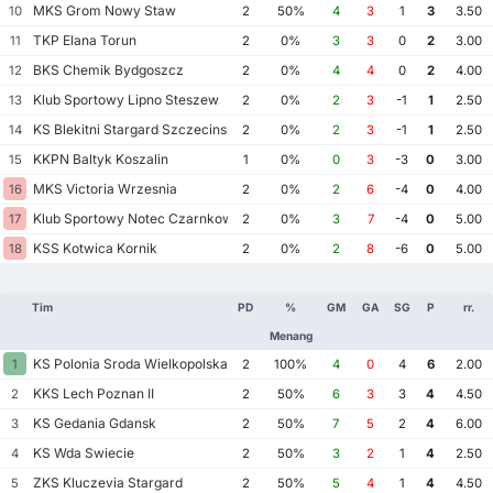
MKS Grom Nowy Staw
10
2
50%
4
3
1
3
3.50
TKP Elana Torun
11
2
0%
3
3
0
2
3.00
BKS Chemik Bydgoszcz
12
2
0%
4
4
0
2
4.00
Klub Sportowy Lipno Steszew
13
2
0%
2
3
-1
1
2.50
KS Blekitni Stargard Szczecinski
14
2
0%
2
3
-1
1
2.50
KKPN Baltyk Koszalin
15
1
0%
0
3
-3
0
3.00
MKS Victoria Wrzesnia
16
2
0%
2
6
-4
0
4.00
Klub Sportowy Notec Czarnkow
17
2
0%
3
7
-4
0
5.00
KSS Kotwica Kornik
18
2
0%
2
8
-6
0
5.00
Tim
PD
%
GM
GA
SG
P
rr.
Menang
KS Polonia Sroda Wielkopolska
1
2
100%
4
0
4
6
2.00
KKS Lech Poznan II
2
2
50%
6
3
3
4
4.50
KS Gedania Gdansk
3
2
50%
7
5
2
4
6.00
KS Wda Swiecie
4
2
50%
3
2
1
4
2.50
ZKS Kluczevia Stargard
5
2
50%
5
4
1
4
4.50