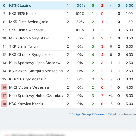
KTSK Luzino
6
1
100%
6
2
4
3
8.00
KKS 1925 Kalisz
7
1
100%
1
0
1
3
1.00
MKS Flota Swinoujscie
8
2
50%
2
1
1
3
1.50
SKS Unia Swarzedz
9
1
100%
3
2
1
3
5.00
MKS Grom Nowy Staw
10
2
50%
4
3
1
3
3.50
TKP Elana Torun
11
2
0%
3
3
0
2
3.00
BKS Chemik Bydgoszcz
12
2
0%
4
4
0
2
4.00
Klub Sportowy Lipno Steszew
13
2
0%
2
3
-1
1
2.50
KS Blekitni Stargard Szczecinski
14
2
0%
2
3
-1
1
2.50
KKPN Baltyk Koszalin
15
1
0%
0
3
-3
0
3.00
MKS Victoria Wrzesnia
16
2
0%
2
6
-4
0
4.00
Klub Sportowy Notec Czarnkow
17
2
0%
3
7
-4
0
5.00
KSS Kotwica Kornik
18
2
0%
2
8
-6
0
5.00
*
3 Liga Group 2 Formulir Tabel
juga tersedia