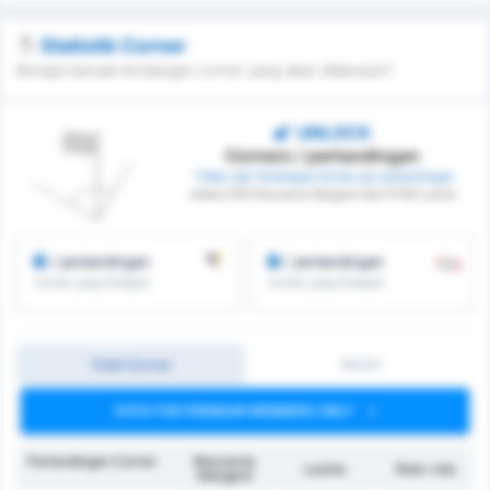
Statistik Corner
Berapa banyak tendangan corner yang akan dilakukan?
UNLOCK
Corners / pertandingan
* Rata-rata Tendangan Korner per pertandingan
antara ZKS Kluczevia Stargard dan KTSK Luzino
/ pertandingan
/ pertandingan
Corner yang Didapat
Corner yang Didapat
Total Corner
1H/2H
DATA FOR PREMIUM MEMBERS ONLY
Pertandingan Corner
Kluczevia
Luzino
Rata-rata
Stargard