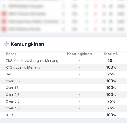
KKPN Baltyk Koszalin
15
1
0%
0
3
-3
0
3.00
MKS Victoria Wrzesnia
16
2
0%
2
6
-4
0
4.00
Klub Sportowy Notec Czarnkow
17
2
0%
3
7
-4
0
5.00
KSS Kotwica Kornik
18
2
0%
2
8
-6
0
5.00
Kemungkinan
Pasar
Kemungkinan
Statistik
-
50
ZKS Kluczevia Stargard Menang
%
-
100
KTSK Luzino Menang
%
-
25
Seri
%
-
100
Over 0,5
%
-
100
Over 1,5
%
-
100
Over 2,5
%
-
75
Over 3,5
%
-
75
Over 4,5
%
-
100
BTTS
%