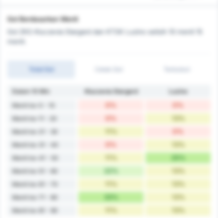
Gol Berdasarkan Menit
Gol ZKS Kluczevia Stargard dan KTSK Luzino selisih 10 menit 15
menit.
Total Gol
Cetak Gol
Terbobol
Dalam 10 Min
Kluczevia Stargard
Luzino
0%
0%
Menit ke-0 - 10
0%
13%
Menit ke-11 - 20
11%
0%
Menit ke-21 - 30
0%
13%
Menit ke-31 - 40
11%
25%
Menit ke-41 - 50
22%
13%
Menit ke-51 - 60
11%
13%
Menit ke-61 - 70
33%
13%
Menit ke-71 - 80
11%
13%
Menit ke-81 - 90