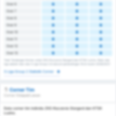
Over 6
Over 7
Over 8
Over 9
Over 10
Over 11
Over 12
Over 13
Total Tendangan Korner untuk ZKS Kluczevia Stargard dan KTSK Luzino. Rata-rata
liga adalah rata-rata 3 Liga Group 2 di seluruh pertandingan 16 di musim 2026/2027.
3 Liga Group 2 Statistik Corner
Corner Tim
Corner Didapat/Lawan
Data corner tim individu ZKS Kluczevia Stargard dan KTSK
Luzino.