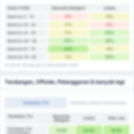
Dalam 15 Min
Kluczevia Stargard
Luzino
0%
13%
Menit ke-0 - 15
11%
0%
Menit ke-16 - 30
11%
25%
Menit ke-31 - 45
22%
25%
Menit ke-40 - 60
44%
13%
Menit ke-61 - 75
11%
25%
Menit ke-76 - 90
45' dan 90' termasuk gol di masa tambahan waktu.
Tendangan, Offside, Pelanggaran & banyak lagi
Tembakan Tim
Tembakan Selama Pertandingan
Tembakan Tim
Kluczevia
Luzino
Rata-rata
Stargard
Tembakan Per
13.00
22.00
18.00
Pertandingan