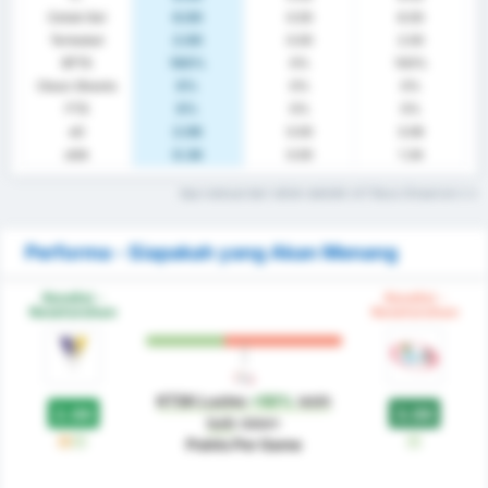
Cetak Gol
6.00
0.00
6.00
Terbobol
2.00
0.00
2.00
BTTS
100%
0%
100%
Clean Sheets
0%
0%
0%
FTS
0%
0%
0%
xG
2.06
0.00
3.06
xGA
0.34
0.00
1.34
Apa maksud dari istilah statistik ini? Baca Glosarium
Performa - Siapakah yang Akan Menang
Kondisi -
Kondisi -
Keseluruhan
Keseluruhan
KTSK Luzino
+50%
lebih
2.00
3.00
baik
dalam
S
M
M
Points Per Game