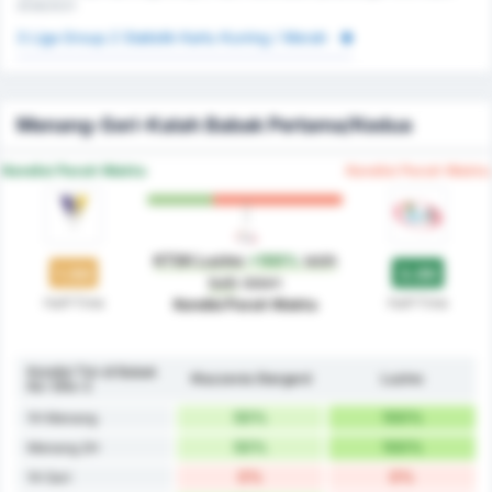
2026/2027.
3 Liga Group 2 Statistik Kartu Kuning / Merah
Menang-Seri-Kalah Babak Pertama/Kedua
Kondisi Paruh Waktu
Kondisi Paruh Waktu
KTSK Luzino
+100%
lebih
1.50
3.00
baik
dalam
Half-Time
Half-Time
Kondisi Paruh Waktu
Kondisi Tim di Babak
Kluczevia Stargard
Luzino
Ke-1/Ke-2
50%
100%
1H Menang
50%
100%
Menang 2H
0%
0%
1H Seri