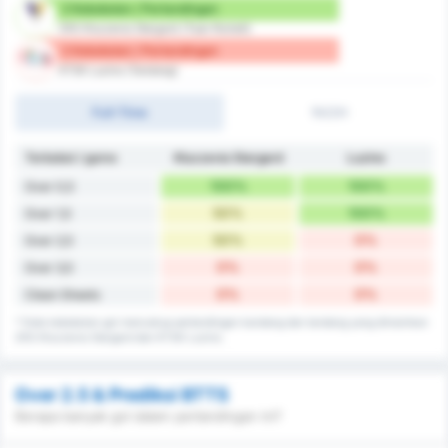
2 Kebobolan / Pertandingan
ZKS Kluczevia Stargard (Tuan Rumah)
2 Kebobolan / Pertandingan
KTSK Luzino (Tandang)
Full-Time
1H/2H
Terbobol / game
Kluczevia Stargard
Luzino
100%
100%
Over 0,5
50%
100%
Over 1,5
50%
0%
Over 2,5
0%
0%
Over 3,5
0%
0%
Clean Sheets
* Data kebobolan gol mencakup pertandingan kandang dan tandang yang dimainkan
ZKS Kluczevia Stargard dan KTSK Luzino.
Over 2.5 & Prediksi BTTS
Berapa banyak gol dalam pertandingan ini?