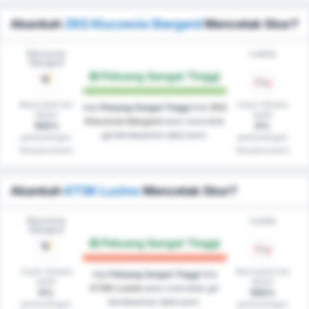
Akankah
ZKS Kluczevia Stargard
Mencetak Skor?
Kluczevia
Luzino
Stargard
Peluang Sangat Tinggi
Mencetak Gol
Clean Sheets
Ada
Peluang Sangat Tinggi
that
ZKS
dalam
pada
Kluczevia Stargard
akan mencetak
100%
0%
gol berdasarkan data kami.
pertandingan
pertandingan
(Keseluruhan)
(Keseluruhan)
Akankah
KTSK Luzino
Mencetak Skor?
Kluczevia
Luzino
Stargard
Peluang Sangat Tinggi
Clean Sheets
Mencetak Gol
Ada
Peluang Sangat Tinggi
that
pada
dalam
KTSK Luzino
akan mencetak gol
0%
100%
berdasarkan data kami.
pertandingan
pertandingan