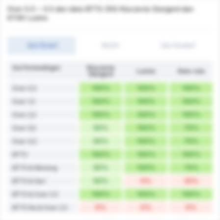
Over 0.5 ~ 4.5 dan data BTTS ZKS Kluczevia Stargard dan
KTSK Luzino
Gol (Over)
1H/2H
Gol (Under)
Gol Pertandingan
Kluczevia
Luzino
Rata-rata
Stargard
100%
100%
100%
Over 0,5
100%
100%
100%
Over 1,5
100%
100%
100%
Over 2,5
50%
100%
75%
Over 3,5
50%
100%
75%
Over 4,5
100%
100%
100%
BTTS
50%
100%
75%
BTTS & Menang
50%
0%
25%
BTTS & Seri
100%
100%
100%
BTTS & Over 2.5
0%
0%
0%
BTTS No & Over 2.5