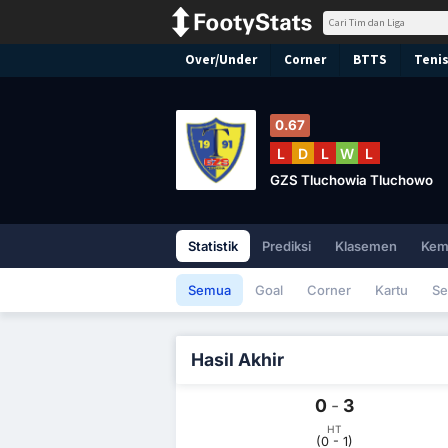
Over/Under
Corner
BTTS
Tenis
0.67
L
D
L
W
L
GZS Tluchowia Tluchowo
Statistik
Prediksi
Klasemen
Kem
Semua
Goal
Corner
Kartu
Se
Hasil Akhir
0
-
3
HT
(0 - 1)