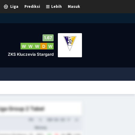
Liga
Prediksi
Lebih
Masuk
1.67
W
W
W
D
W
ZKS Kluczevia Stargard
iga Group 2 Tabel
PD
%
GM
GA
SG
P
rr.
Menang