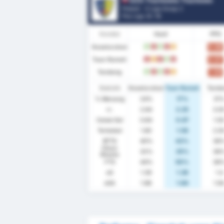
GZS Tluchowia Tluchowo
Poland - 3 Liga Group 2
Pos Liga.
0
/ 18
Kondisi
Hasil
PPG
Keseluruhan
0.88
M
K
M
K
S
Tuan Rumah
0.67
K
S
K
M
K
Tandang
1.08
M
K
M
K
S
Statistik
Keseluruhan
Tuan Rumah
Tand
% Menang
24%
17%
31
rr.
2.64
2.25
3.0
Cetak Gol
0.84
0.67
1.0
Terbobol
1.80
1.58
2.0
BTTS
40%
42%
38
Clean
32%
25%
38
Sheets
FTS
44%
50%
38
xG
1.39
1.39
1.4
xGA
1.88
1.84
1.9