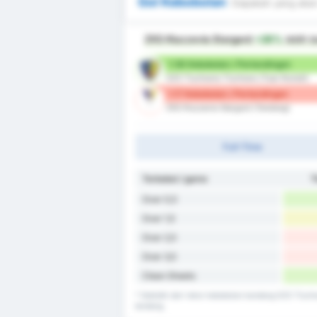
Gol Kebobolan
Siapakah yang akan
ZKS Kluczevia Stargard
+26%
lebih b
1.58 Kebobolan / Pertandingan
GZS Tluchowia Tluchowo (Tuan Rumah)
1.17 Kebobolan / Pertandingan
ZKS Kluczevia Stargard (Tandang)
Full-Time
Terbobol / game
T
Over 0,5
Over 1,5
Over 2,5
Over 3,5
Clean Sheets
* Statistik dari rekor kebobolan kandang GZS Tluc
tandang.