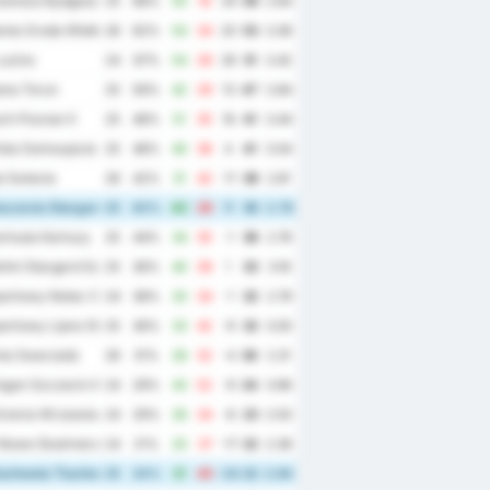
wisza Bydgoszcz
25
68%
50
16
34
56
2.64
nia Sroda Wielkopolska
26
62%
54
34
20
53
3.38
uzino
24
67%
54
28
26
51
3.42
ana Torun
25
56%
42
29
13
47
2.84
h Poznan II
25
48%
51
35
16
41
3.44
ta Swinoujscie
25
48%
40
36
4
41
3.04
 Swiecie
26
42%
31
42
-11
38
2.81
uczevia Stargard
25
40%
40
29
11
36
2.76
rtusia Kartuzy
25
44%
34
35
-1
36
2.76
itni Stargard Szczecinski
25
36%
40
39
1
33
3.16
portowy Notec Czarnkow
24
38%
33
34
-1
32
2.79
portowy Lipno Steszew
25
36%
33
42
-9
32
3.00
ia Swarzedz
26
31%
28
32
-4
30
2.31
gon Szczecin II
24
29%
43
52
-9
24
3.96
ctoria Wrzesnia
24
29%
26
34
-8
23
2.50
Nowe Skalmierzyce
24
21%
20
37
-17
22
2.38
uchowia Tluchowo
25
24%
21
45
-24
22
2.64