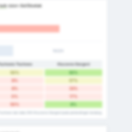
baik
dalam
Gol Dicetak
1H/2H
łuchowia Tłuchowo
Kluczevia Stargard
50%
92%
8%
57%
8%
33%
0%
17%
50%
8%
 Tluchowo dan data ZKS Kluczevia Stargard pada pertandingan tandang.