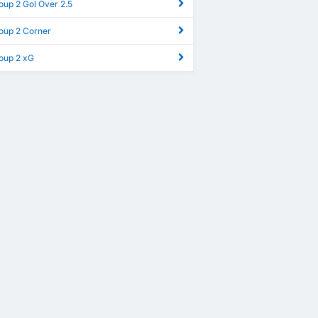
oup 2 Gol Over 2.5
roup 2 Corner
roup 2 xG