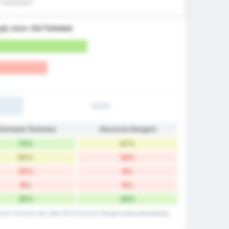
 terbobol?
aik
dalam
Gol Terbobol
1H/2H
łuchowia Tłuchowo
Kluczevia Stargard
75%
67%
50%
33%
25%
8%
8%
8%
25%
33%
howia Tluchowo dan data ZKS Kluczevia Stargard pada pertandingan