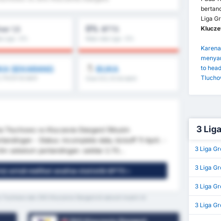
bertan
Liga G
0%
Klucze
ver 1,5
BTTS
ta Liga : 0%
Rata-rata Liga : 0%
Karena 
menyar
KA SEKARANG
to hea
BUKA
Tlucho
, FH/2H & lebih
Over 8.5, 9.5 & lebih
3 Liga
wia Tłuchowo vs Kluczevia Stargard (Musim
dingan - Status: incomplete data, kickoff 11 April. -
3 Liga G
im sebelum pertandingan: sekitar 2.70...
3 Liga Gr
is) untuk melihat analisa statistik GPT5 »
3 Liga Gr
a Tluchowo dan ZKS Kluczevia Stargard di seluruh musim ini
3 Liga G