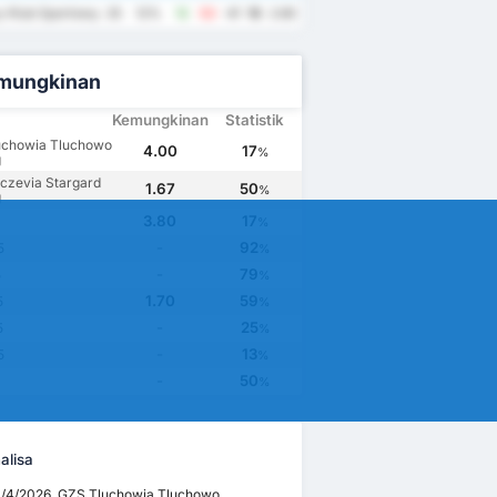
 Klub Sportowy Wybrzeze Rewalskie Rewal
25
12%
12
53
-41
13
2.60
mungkinan
Kemungkinan
Statistik
uchowia Tluchowo
4.00
17
%
g
czevia Stargard
1.67
50
%
g
3.80
17
%
-
92
5
%
-
79
5
%
1.70
59
5
%
-
25
5
%
-
13
5
%
-
50
%
alisa
1/4/2026, GZS Tluchowia Tluchowo