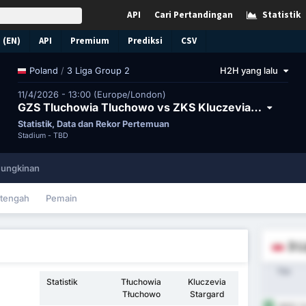
API
Cari Pertandingan
Statistik
 (EN)
API
Premium
Prediksi
CSV
/
3 Liga Group 2
H2H yang lalu
Poland
11/4/2026 - 13:00 (Europe/London)
GZS Tluchowia Tluchowo vs ZKS Kluczevia Stargard
Statistik, Data dan Rekor Pertemuan
Stadium -
TBD
ungkinan
tengah
Pemain
3 L
Tim
Statistik
Tłuchowia
Kluczevia
Tłuchowo
Stargard