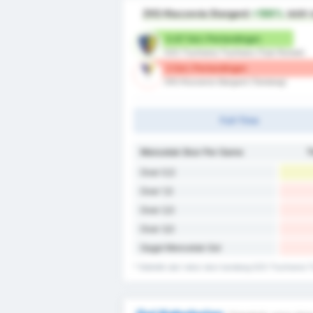
ZKS Kluczevia Stargard
+199%
lebih 
0.67 Gol / Pertandingan
GZS Tluchowia Tluchowo (Tuan Rumah)
2 Gol / Pertandingan
ZKS Kluczevia Stargard (Tandang)
Full-Time
Mencetak Skor Per Game
T
Over 0,5
Over 1,5
Over 2,5
Over 3,5
Gagal Mencetak Gol
* Statistik dari rekor skor kandang GZS Tluchowia