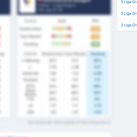
ZKS Kluczevia Stargard
3 Liga Gr
Poland - 3 Liga Group 2
Pos Liga.
0
/ 18
3 Liga G
Kondisi
Hasil
PPG
3 Liga G
Keseluruhan
1.44
M
S
S
M
K
Tuan Rumah
1.23
K
M
M
S
K
Tandang
1.67
M
M
M
S
M
ang
Statistik
Keseluruhan
Tuan Rumah
Tandang
%
% Menang
40%
31%
50%
0
rr.
2.76
2.38
3.17
0
Cetak Gol
1.60
1.23
2.00
0
Terbobol
1.16
1.15
1.17
%
BTTS
52%
46%
58%
Clean
%
40%
46%
33%
Sheets
%
FTS
20%
31%
8%
xG
1.72
1.71
1.72
4
xGA
1.42
1.41
1.43
Apa maksud dari istilah statistik ini? Baca Glosarium