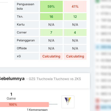
WKS Za
1
Penguasaan
59%
41%
KS Polo
2
bola
KTSK L
3
Tkn.
16
12
TKP El
4
Kartu
N/A
N/A
KKS Lec
5
Corner
7
4
MKS Flo
6
Pelanggaran
N/A
N/A
KS Wda
7
ZKS Kl
8
Offside
N/A
N/A
GKS Ca
9
xG
Calculating
Calculating
KS Blek
10
Klub S
11
Klub S
12
l Sebelumnya
- GZS Tluchowia Tluchowo vs ZKS
SKS Un
13
MKS Po
14
1
MKS Vi
15
Game
Pogon 
16
100%
GZS Tl
17
1 Kemenangan