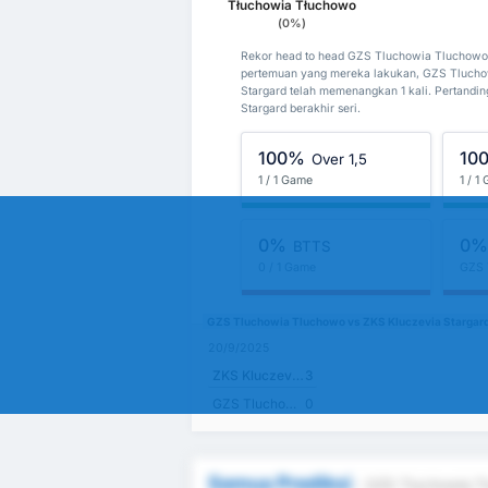
Tłuchowia Tłuchowo
(0%)
Rekor head to head GZS Tluchowia Tluchowo 
pertemuan yang mereka lakukan, GZS Tlucho
Stargard telah memenangkan 1 kali. Pertand
Stargard berakhir seri.
100%
10
Over 1,5
1 / 1 Game
1 / 1
0%
0
BTTS
0 / 1 Game
GZS 
GZS Tluchowia Tluchowo vs ZKS Kluczevia Stargar
20/9/2025
ZKS Kluczevia Stargard
3
GZS Tluchowia Tluchowo
0
Semua Prediksi
- GZS Tluchowia T