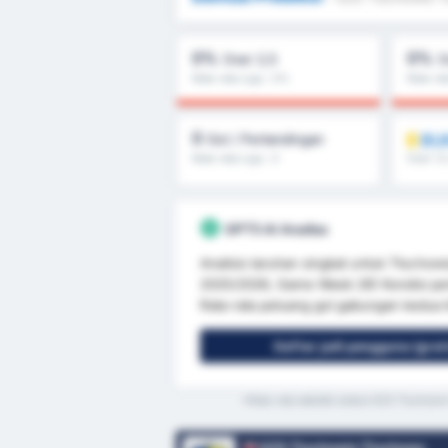
0%
0%
Over 2,5
O
Rata-rata Liga : 0%
Rata-ra
0
BU
Gol / Pertandingan
Rata-rata Liga : 0
Over 1.5
GPT5 AI Analisa
Analisis taruhan singkat untuk Tłucho
2025/2026, Game Week 26) Kondisi pertan
Rata-rata peluang gol gabungan kedua t
Daftar jadi pengguna (grat
*Rata-rata statistik antara GZS Tluchowi