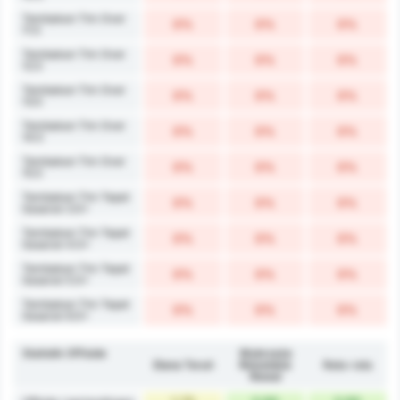
Tembakan Tim Over
0%
0%
0%
11.5
Tembakan Tim Over
0%
0%
0%
12.5
Tembakan Tim Over
0%
0%
0%
13.5
Tembakan Tim Over
0%
0%
0%
14.5
Tembakan Tim Over
0%
0%
0%
15.5
Tembakan Tim Tepat
0%
0%
0%
Sasaran 3.5+
Tembakan Tim Tepat
0%
0%
0%
Sasaran 4.5+
Tembakan Tim Tepat
0%
0%
0%
Sasaran 5.5+
Tembakan Tim Tepat
0%
0%
0%
Sasaran 6.5+
Statistik Offiside
Wybrzeże
Elana Toruń
Rewalskie
Rata-rata
Rewal