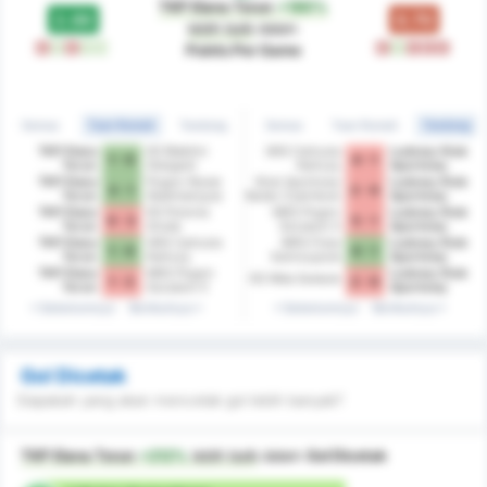
TKP Elana Torun
+186%
2.00
0.70
lebih baik
dalam
K
M
K
M
M
K
M
K
K
K
Points Per Game
Semua
Tuan Rumah
Tandang
Semua
Tuan Rumah
Tandang
TKP Elana
KS Blekitni
GKS Cartusia
Ludowy Klub
1 - 0
4 - 1
Torun
Stargard
Kartuzy
Sportowy
Szczecinski
Wybrzeze
TKP Elana
Pogon Nowe
Klub Sportowy
Ludowy Klub
3 - 1
2 - 0
Rewalskie
Torun
Skalmierzyce
Notec Czarnkow
Sportowy
Rewal
Wybrzeze
TKP Elana
KS Polonia
MKS Pogon
Ludowy Klub
0 - 3
5 - 1
Rewalskie
Torun
Sroda
Szczecin II
Sportowy
Rewal
Wielkopolska
Wybrzeze
TKP Elana
GKS Cartusia
MKS Flota
Ludowy Klub
1 - 0
0 - 1
Rewalskie
Torun
Kartuzy
Swinoujscie
Sportowy
Rewal
Wybrzeze
TKP Elana
MKS Pogon
Ludowy Klub
KS Wda Swiecie
1 - 2
2 - 0
Rewalskie
Torun
Szczecin II
Sportowy
Rewal
Wybrzeze
Sebelumnya
Berikutnya
Sebelumnya
Berikutnya
Rewalskie
Rewal
Gol Dicetak
Siapakah yang akan mencetak gol lebih banyak?
TKP Elana Torun
+212%
lebih baik
dalam
Gol Dicetak