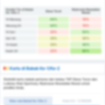
Kondisi Tim di Babak
Wybrzeże Rewalskie
Elana Toruń
Ke-1/Ke-2
Rewal
44%
10%
1H Menang
44%
10%
Menang 2H
22%
50%
1H Seri
33%
30%
Seri 2H
33%
40%
1H Kalah
22%
60%
Kalah 2H
Kartu di Babak Ke-1/Ke-2
Statistik kartu babak pertama dan kedua TKP Elana Torun dan
Ludowy Klub Sportowy Wybrzeze Rewalskie Rewal untuk
prediksi Anda.
Rata-rata Babak Ke-1/Ke-2
Over 0.5 ~ 3 (1H/2H)