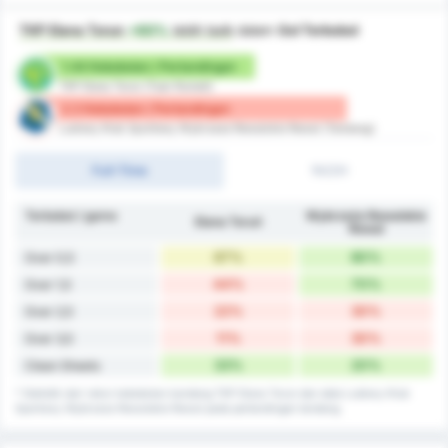
TKP Elana Torun
+60%
lebih baik
dalam
Gol Terbobol
1.44 Kebobolan / Pertandingan
TKP Elana Torun (Tuan Rumah)
2.3 Kebobolan / Pertandingan
Ludowy Klub Sportowy Wybrzeze Rewalskie Rewal (Tandang)
Full-Time
1H/2H
Terbobol / game
Wybrzeże Rewalskie
Elana Toruń
Rewal
67%
80%
Over 0,5
44%
70%
Over 1,5
22%
30%
Over 2,5
11%
30%
Over 3,5
33%
20%
Clean Sheets
* Statistik dari rekor kebobolan kandang TKP Elana Torun dan data Ludowy Klub
Sportowy Wybrzeze Rewalskie Rewal pada pertandingan tandang.