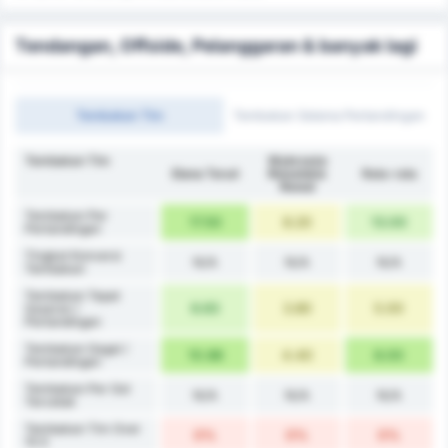
Tendangan, Offside, Pelanggaran & banyak lagi
Tembakan Tim
Tembakan Selama Pertandingan
Tembakan Tim
Wybrzeże
Elana Toruń
Rewalskie
Rata-rata
Rewal
Tembakan Per
17.50
8.20
13.00
Pertandingan
Tingkat Konversi
N/A
N/A
N/A
Tembakan
Tembakan Tepat
6.63
3.80
5.00
Sasaran /
Pertandingan
Tembakan Gagal /
10.88
4.40
8.00
Pertandingan
Tembakan Per Gol
N/A
N/A
N/A
Tercetak
Tembakan Tim Over
0%
0%
0%
10.5