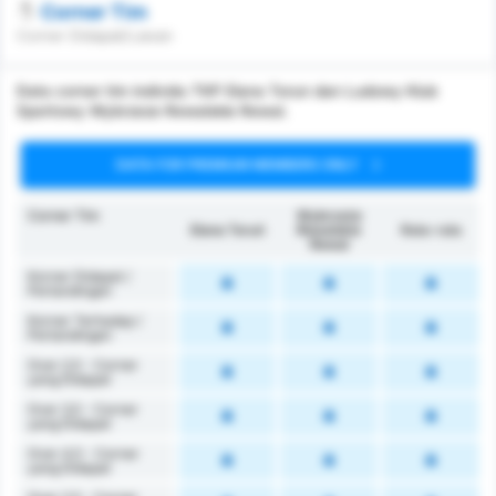
Corner Tim
Corner Didapat/Lawan
Data corner tim individu TKP Elana Torun dan Ludowy Klub
Sportowy Wybrzeze Rewalskie Rewal.
DATA FOR PREMIUM MEMBERS ONLY
Corner Tim
Wybrzeże
Elana Toruń
Rewalskie
Rata-rata
Rewal
Korner Didapat /
Pertandingan
Korner Terhadap /
Pertandingan
Over 2,5 - Corner
yang Didapat
Over 3,5 - Corner
yang Didapat
Over 4,5 - Corner
yang Didapat