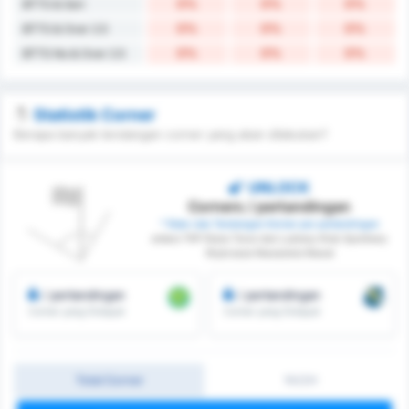
0%
0%
0%
BTTS & Seri
0%
0%
0%
BTTS & Over 2.5
0%
0%
0%
BTTS No & Over 2.5
Statistik Corner
Berapa banyak tendangan corner yang akan dilakukan?
UNLOCK
Corners / pertandingan
* Rata-rata Tendangan Korner per pertandingan
antara TKP Elana Torun dan Ludowy Klub Sportowy
Wybrzeze Rewalskie Rewal
/ pertandingan
/ pertandingan
Corner yang Didapat
Corner yang Didapat
Total Corner
1H/2H