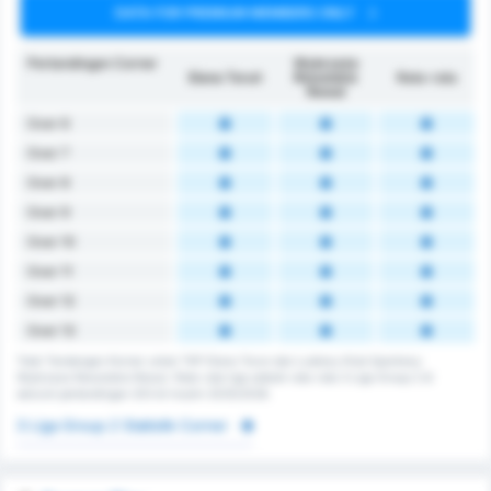
DATA FOR PREMIUM MEMBERS ONLY
Pertandingan Corner
Wybrzeże
Elana Toruń
Rewalskie
Rata-rata
Rewal
Over 6
Over 7
Over 8
Over 9
Over 10
Over 11
Over 12
Over 13
Total Tendangan Korner untuk TKP Elana Torun dan Ludowy Klub Sportowy
Wybrzeze Rewalskie Rewal. Rata-rata liga adalah rata-rata 3 Liga Group 2 di
seluruh pertandingan 203 di musim 2025/2026.
3 Liga Group 2 Statistik Corner