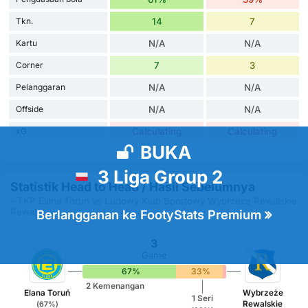
Tkn.
14
7
Kartu
N/A
N/A
Corner
7
3
Pelanggaran
N/A
N/A
Offside
N/A
N/A
xG
Calculating
Calculating
BUKA
3 Liga Group 2
Statistik Head to Head / Hasil Sebelumnya
- TKP Elana Torun vs Ludowy Klub Sportowy Wybrzeze Rewalskie
Rewal
Berlangganan ke FootyStats Premium
3
Game
67%
33%
0%
2 Kemenangan
Elana Toruń
Wybrzeże
1 Seri
Rewalskie
(67%)