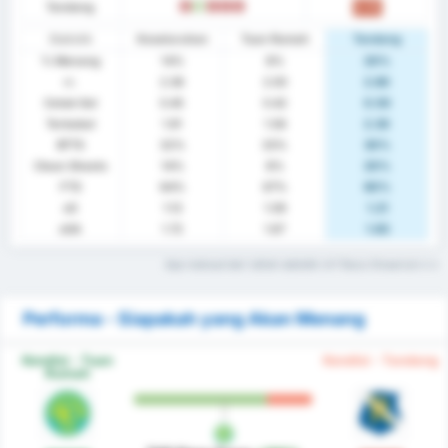
Tandang
K
M
K
K
K
0.70
Statistik
Keseluruhan
Tuan Rumah
Tandang
% Menang
14%
8%
20%
rr.
2.36
2.00
2.80
Cetak Gol
0.45
0.42
0.50
Terbobol
1.91
1.58
2.30
BTTS
32%
33%
30%
Clean Sheets
14%
8%
20%
FTS
64%
67%
60%
xG
1.13
1.09
1.21
xGA
1.72
1.67
1.83
Apa maksud dari istilah statistik ini? Baca Glosarium
Performa - Siapakah yang Akan Menang
Kondisi - Tuan
Kondisi - Tandang
Rumah