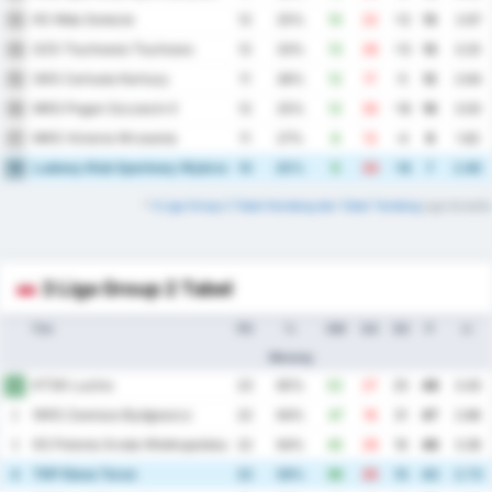
KS Wda Swiecie
13
12
25%
10
22
-12
13
2.67
GZS Tluchowia Tluchowo
14
12
33%
13
26
-13
13
3.25
GKS Cartusia Kartuzy
15
11
36%
12
17
-5
12
2.64
MKS Pogon Szczecin II
16
12
25%
12
30
-18
10
3.50
MKS Victoria Wrzesnia
17
11
27%
8
12
-4
9
1.82
Ludowy Klub Sportowy Wybrzeze Rewalskie Rewal
18
10
20%
5
23
-18
7
2.80
*
3 Liga Group 2 Tabel Kandang dan Tabel Tandang
juga tersedia
3 Liga Group 2 Tabel
Tim
PD
%
GM
GA
SG
P
rr.
Menang
KTSK Luzino
1
23
65%
52
27
25
48
3.43
WKS Zawisza Bydgoszcz
2
22
64%
47
16
31
47
2.86
KS Polonia Sroda Wielkopolska
3
22
64%
45
29
16
46
3.36
TKP Elana Torun
4
22
59%
35
25
10
43
2.73