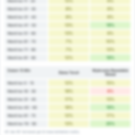
12%
6%
Menit ke-11 - 20
8%
6%
Menit ke-21 - 30
8%
8%
Menit ke-31 - 40
13%
19%
Menit ke-41 - 50
13%
6%
Menit ke-51 - 60
7%
10%
Menit ke-61 - 70
7%
13%
Menit ke-71 - 80
12%
19%
Menit ke-81 - 90
Dalam 15 Min
Wybrzeże Rewalskie
Elana Toruń
Rewal
12%
15%
Menit ke-0 - 15
18%
8%
Menit ke-16 - 30
17%
13%
Menit ke-31 - 45
18%
19%
Menit ke-40 - 60
12%
17%
Menit ke-61 - 75
13%
25%
Menit ke-76 - 90
45' dan 90' termasuk gol di masa tambahan waktu.