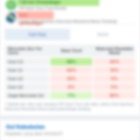
1.56 Gol / Pertandingan
TKP Elana Torun (Tuan Rumah)
0.5 /
Ludowy Klub Sportowy Wybrzeze Rewalskie Rewal (Tandang)
pertandingan
Full-Time
1H/2H
Mencetak Skor Per
Wybrzeże Rewalskie
Elana Toruń
Game
Rewal
89%
40%
Over 0,5
44%
10%
Over 1,5
22%
0%
Over 2,5
0%
0%
Over 3,5
11%
60%
Gagal Mencetak Gol
* Statistik dari rekor skor kandang TKP Elana Torun dan data Ludowy Klub Sportowy
Wybrzeze Rewalskie Rewal pada pertandingan tandang.
Gol Kebobolan
Siapakah yang akan terbobol?