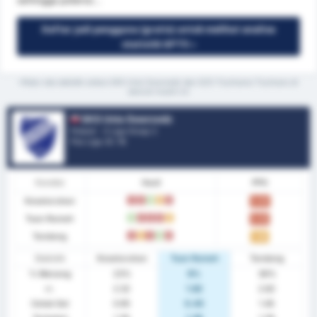
Daftar jadi pengguna (gratis) untuk melihat analisa
statistik GPT5 »
*Rata-rata statistik antara SKS Unia Swarzedz dan GZS Tluchowia Tluchowo di
seluruh musim ini
SKS Unia Swarzedz
Poland - 3 Liga Group 2
Pos Liga.
0
/ 18
Kondisi
Hasil
PPG
Keseluruhan
K
K
M
S
K
0.95
Tuan Rumah
M
K
K
K
S
0.55
Tandang
K
S
K
M
K
1.36
Statistik
Keseluruhan
Tuan Rumah
Tandang
% Menang
23%
9%
36%
rr.
2.32
1.82
2.82
Cetak Gol
0.95
0.45
1.45