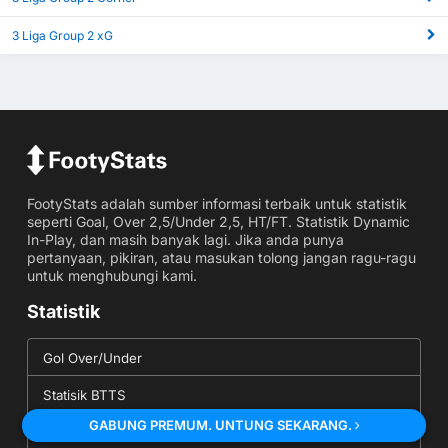
3 Liga Group 2 xG
FootyStats adalah sumber informasi terbaik untuk statistik
seperti Goal, Over 2,5/Under 2,5, HT/FT. Statistik Dynamic
In-Play, dan masih banyak lagi. Jika anda punya
pertanyaan, pikiran, atau masukan tolong jangan ragu-ragu
untuk menghubungi kami.
Statistik
Gol Over/Under
Statisik BTTS
GABUNG PREMUM. UNTUNG SEKARANG.
Statistik Corner