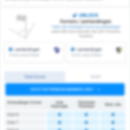
UNLOCK
Corners / pertandingan
* Rata-rata Tendangan Korner per pertandingan
antara SKS Unia Swarzedz dan GZS Tluchowia
Tluchowo
/ pertandingan
/ pertandingan
Corner yang Didapat
Corner yang Didapat
Total Corner
1H/2H
DATA FOR PREMIUM MEMBERS ONLY
Pertandingan Corner
Unia
Tłuchowia
Rata-rata
Swarzędz
Tłuchowo
Over 6
Over 7