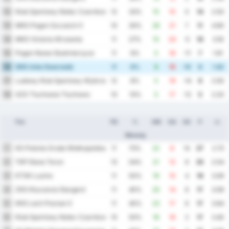
Klub Sportowy Notec Czarnkow
12
12
33%
15
15
0
14
2.50
MKS Pogon Szczecin II
13
10
30%
28
21
7
11
4.90
MKS Victoria Wrzesnia
14
11
27%
15
20
-5
10
3.18
Pogon Nowe Skalmierzyce
15
11
9%
5
16
-11
7
1.91
SKS Unia Swarzedz
16
11
9%
5
15
-10
6
1.82
Ludowy Klub Sportowy Wybrzeze Rewalskie Rewal
17
12
8%
5
19
-14
6
2.00
GZS Tluchowia Tluchowo
18
10
10%
5
17
-12
5
2.20
Tim
PD
%
GM
GA
SG
P
rr.
Menang
KS Polonia Sroda Wielkopolska
1
11
73%
22
8
14
27
2.73
TKP Elana Torun
2
13
54%
21
12
9
25
2.54
KTSK Luzino
3
11
55%
19
15
4
19
3.09
ZKS Kluczevia Stargard
4
11
45%
20
14
6
17
3.09
KKS Lech Poznan II
5
11
45%
23
17
6
17
3.64
Klub Sportowy Notec Czarnkow
6
10
50%
18
16
2
17
3.40