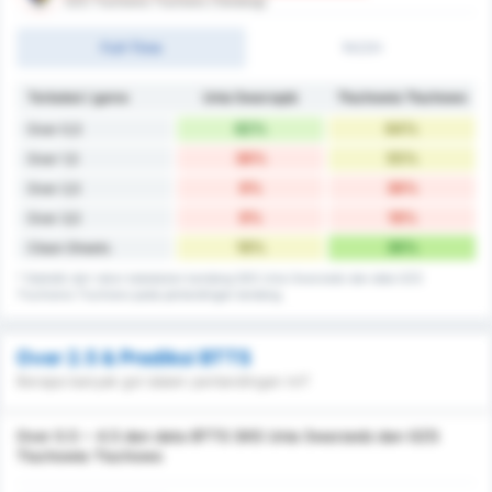
GZS Tluchowia Tluchowo (Tandang)
Full-Time
1H/2H
Terbobol / game
Unia Swarzędz
Tłuchowia Tłuchowo
82%
64%
Over 0,5
36%
55%
Over 1,5
9%
36%
Over 2,5
9%
18%
Over 3,5
18%
36%
Clean Sheets
* Statistik dari rekor kebobolan kandang SKS Unia Swarzedz dan data GZS
Tluchowia Tluchowo pada pertandingan tandang.
Over 2.5 & Prediksi BTTS
Berapa banyak gol dalam pertandingan ini?
Over 0.5 ~ 4.5 dan data BTTS SKS Unia Swarzedz dan GZS
Tluchowia Tluchowo