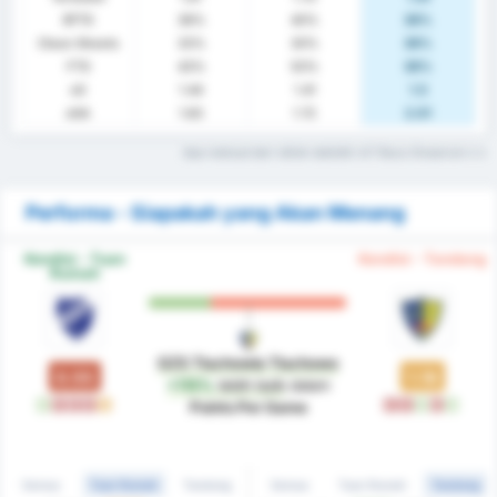
BTTS
38%
40%
36%
Clean Sheets
33%
30%
36%
FTS
43%
50%
36%
xG
1.44
1.41
1.5
xGA
1.83
1.72
2.01
Apa maksud dari istilah statistik ini? Baca Glosarium
Performa - Siapakah yang Akan Menang
Kondisi - Tuan
Kondisi - Tandang
Rumah
GZS Tluchowia Tluchowo
0.55
1.18
+115%
lebih baik
dalam
M
K
K
K
S
K
K
M
K
M
Points Per Game
Semua
Tuan Rumah
Tandang
Semua
Tuan Rumah
Tandang