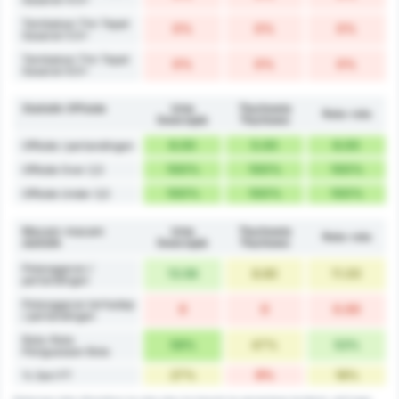
Tembakan Tim Tepat
0%
0%
0%
Sasaran 5.5+
Tembakan Tim Tepat
0%
0%
0%
Sasaran 6.5+
Statistik Offiside
Unia
Tłuchowia
Rata-rata
Swarzędz
Tłuchowo
6.00
5.00
6.00
Offside / pertandingan
100%
100%
100%
Offside Over 2,5
100%
100%
100%
Offside Under 3,5
Macam-macam
Unia
Tłuchowia
Rata-rata
statistik
Swarzędz
Tłuchowo
Pelanggaran /
13.56
8.60
11.00
pertandingan
Pelanggaran terhadap
0
0
0.00
/ pertandingan
Rata-Rata
59%
47%
53%
Penguasaan Bola
27%
9%
18%
% Seri FT