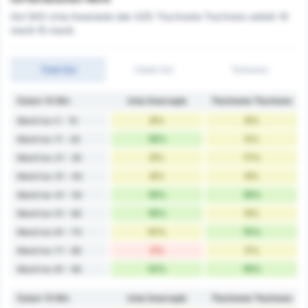
Gol SKS Unia Swarzedz dan GZS Tluchowia Tluchowo selisih 10
menit 15 menit.
Total Gol
Cetak Gol
Terbobol
Dalam 10 Min
Unia Swarzędz
Tłuchowia Tłuchowo
8%
9%
Menit ke-0 - 10
16%
5%
Menit ke-11 - 20
8%
11%
Menit ke-21 - 30
8%
9%
Menit ke-31 - 40
16%
18%
Menit ke-41 - 50
16%
9%
Menit ke-51 - 60
10%
15%
Menit ke-61 - 70
2%
5%
Menit ke-71 - 80
14%
16%
Menit ke-81 - 90
Dalam 15 Min
Unia Swarzędz
Tłuchowia Tłuchowo