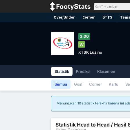
Over/Under
Corner
BTTS
Tenis
3.00
W
KTSK Luzino
Statistik
Prediksi
Klasemen
Semua
Goal
Corner
Kartu
Se
Menunjukan 10 statistik terakhir karena ini 
Statistik Head to Head / Hasi
Notec Czarnkow