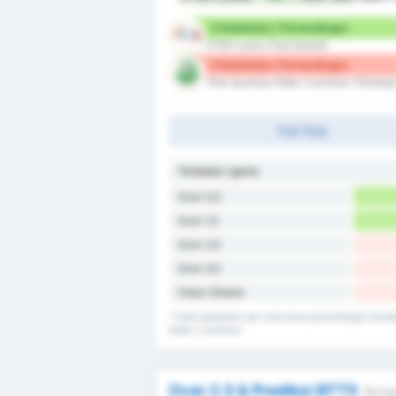
2 Kebobolan / Pertandingan
KTSK Luzino (Tuan Rumah)
5 Kebobolan / Pertandingan
Klub Sportowy Notec Czarnkow (Tandang
Full-Time
Terbobol / game
Over 0,5
Over 1,5
Over 2,5
Over 3,5
Clean Sheets
* Data kebobolan gol mencakup pertandingan kand
Notec Czarnkow.
Over 2.5 & Prediksi BTTS
Berap