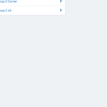
roup 2 Corner
roup 2 xG