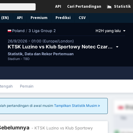
API
Cari Pertandingan
Statistik
 (EN)
API
Premium
Prediksi
CSV
/
3 Liga Group 2
H2H yang lalu
Poland
26/9/2026 - 01:00 (Europe/London)
KTSK Luzino vs Klub Sportowy Notec Czarnkow
Statistik, Data dan Rekor Pertemuan
Stadium -
TBD
tengah
Pemain
adalah pertandingan di awal musim
Tampilkan Statistik Musim
3 L
Tim
l Sebelumnya
- KTSK Luzino vs Klub Sportowy