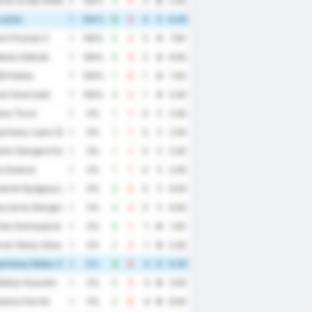
nia Sroda Wielkopolska
2
100%
4
0
4
6
2.00
uzino
1
100%
6
2
4
3
8.00
h Poznan II
1
100%
5
2
3
3
7.00
ania Gdansk
1
100%
5
3
2
3
8.00
5 Kalisz
1
100%
1
0
1
3
1.00
ia Swarzedz
1
100%
3
2
1
3
5.00
ana Torun
1
0%
1
1
0
1
2.00
portowy Lipno Steszew
1
0%
1
1
0
1
2.00
itni Stargard Szczecinski
1
0%
1
1
0
1
2.00
 Swiecie
1
0%
1
1
0
1
2.00
emik Bydgoszcz
1
0%
3
3
0
1
6.00
czevia Stargard
1
0%
3
3
0
1
6.00
ta Swinoujscie
1
0%
0
1
-1
0
1.00
rom Nowy Staw
1
0%
2
3
-1
0
5.00
portowy Notec Czarnkow
1
0%
3
5
-2
0
8.00
ltyk Koszalin
1
0%
0
3
-3
0
3.00
twica Kornik
1
0%
2
6
-4
0
8.00