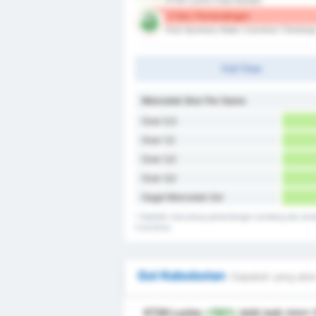
KTSK Luzino (Tuan Rumah)
3 Gol / Pertandingan
Klub Sportowy Notec Czarnkow (Tandang
Full-Time
Mencetak Skor Per Game
Over 0,5
Over 1,5
Over 2,5
Over 3,5
Gagal Mencetak Gol
* Statistik mencakup pertandingan kandang dan ta
Czarnkow.
Gol Kebobolan
Siapakah yang akan
KTSK Luzino
+150%
lebih baik
dalam