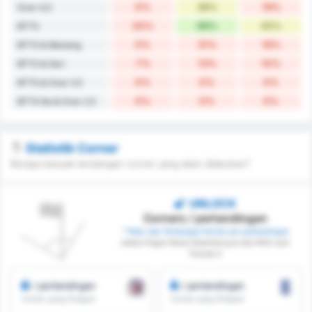
0%
38%
19%
Over 4,5
20%
69%
45%
BTTS
0%
31%
16%
BTTS & Menang
7%
13%
10%
BTTS & Seri
0%
0%
0%
BTTS & Over 2.5
0%
0%
0%
BTTS No & Over 2.5
Statistik Corner
Berapa banyak tendangan corner yang akan dilakukan?
UNLOCK
Corners / pertandingan
* Rata-rata Tendangan Korner per pertandingan
antara Pogon Nowe Skalmierzyce dan KKS Lech
Poznan II
/ pertandingan
/ pertandingan
Corner yang Didapat
Corner yang Didapat