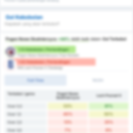
Poznan II pada pertandingan tandang.
Gol Kebobolan
Siapakah yang akan terbobol?
Pogon Nowe Skalmierzyce
+44%
lebih baik
dalam
Gol Terbobol
1.13 Kebobolan / Pertandingan
Pogon Nowe Skalmierzyce (Tuan Rumah)
1.63 Kebobolan / Pertandingan
KKS Lech Poznan II (Tandang)
Full-Time
1H/2H
Terbobol / game
Pogoń Nowe
Lech Poznań II
Skalmierzyce
53%
81%
Over 0,5
40%
50%
Over 1,5
13%
25%
Over 2,5
7%
6%
Over 3,5