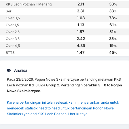
2.11
38
KKS Lech Poznan II Menang
%
3.31
33
Seri
%
1.03
78
Over 0,5
%
1.13
61
Over 1,5
%
1.57
51
Over 2,5
%
2.42
35
Over 3,5
%
4.35
19
Over 4,5
%
1.47
45
BTTS
%
Analisa
Pada 23/5/2026, Pogon Nowe Skalmierzyce bertanding melawan KKS
Lech Poznan II di 3 Liga Group 2. Pertandingan berakhir
3 - 0 to Pogon
Nowe Skalmierzyce
.
Karena pertandingan ini telah selesai, kami menyarankan anda untuk
mengecek statistik head to head untuk pertandingan Pogon Nowe
Skalmierzyce and KKS Lech Poznan II berikutnya.