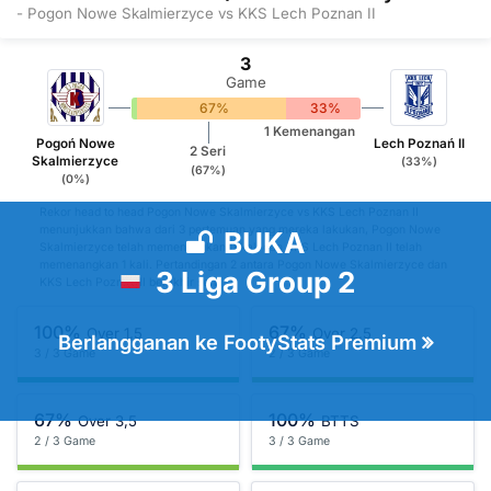
- Pogon Nowe Skalmierzyce vs KKS Lech Poznan II
3
Game
0%
67%
33%
1 Kemenangan
Pogoń Nowe
Lech Poznań II
2 Seri
Skalmierzyce
(33%)
(67%)
(0%)
Rekor head to head Pogon Nowe Skalmierzyce vs KKS Lech Poznan II
menunjukkan bahwa dari 3 pertemuan yang mereka lakukan, Pogon Nowe
BUKA
Skalmierzyce telah memenangkan 0 kali dan KKS Lech Poznan II telah
memenangkan 1 kali. Pertandingan 2 antara Pogon Nowe Skalmierzyce dan
3 Liga Group 2
KKS Lech Poznan II berakhir seri.
100%
67%
Over 1,5
Over 2,5
Berlangganan ke FootyStats Premium
3 / 3 Game
2 / 3 Game
67%
100%
Over 3,5
BTTS
2 / 3 Game
3 / 3 Game