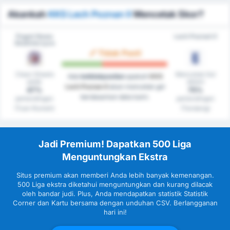
Akankah
KKS Lech Poznan II
Mencetak Skor?
Pogoń Nowe
Lech Poznań II
Skalmierzyce
Tidak Pasti
Clean Sheets
Mencetak Gol
Ada
ketidakpastian
apakah
KKS
pada
dalam
Lech Poznan II
akan mencetak gol
47%
75%
berdasarkan data kami.
pertandingan
pertandingan
(Tuan Rumah)
(Tandang)
Jadi Premium! Dapatkan 500 Liga
Menguntungkan Ekstra
Situs premium akan memberi Anda lebih banyak kemenangan.
500 Liga ekstra diketahui menguntungkan dan kurang dilacak
oleh bandar judi. Plus, Anda mendapatkan statistik Statistik
Corner dan Kartu bersama dengan unduhan CSV. Berlangganan
hari ini!