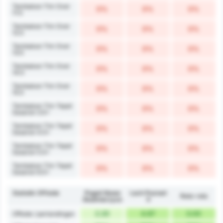
Tembakan Tim Over
0%
0%
0%
11.5
Tembakan Tim Over
0%
0%
0%
12.5
Tembakan Tim Over
0%
0%
0%
13.5
Tembakan Tim Over
0%
0%
0%
14.5
Tembakan Tim Over
0%
0%
0%
15.5
Tembakan Tim Tepat
0%
0%
0%
Sasaran 3.5+
Tembakan Tim Tepat
0%
0%
0%
Sasaran 4.5+
Tembakan Tim Tepat
0%
0%
0%
Sasaran 5.5+
Tembakan Tim Tepat
0%
0%
0%
Sasaran 6.5+
Statistik Offiside
Pogoń Nowe
Lech Poznań
Rata-rata
Skalmierzyce
II
2.20
4.67
3.00
Offside / pertandingan