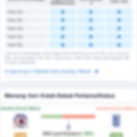
Rata-rata
Skalmierzyce
II
Over 2,5
Over 3,5
Over 4,5
Over 5,5
Over 6,5
Total Kartu Pertandingan untuk Pogon Nowe Skalmierzyce dan KKS Lech Poznan II.
Rata-rata liga adalah rata-rata 3 Liga Group 2. Ada 0 kartu dalam pertandingan 289
di musim 2025/2026.
3 Liga Group 2 Statistik Kartu Kuning / Merah
Menang-Seri-Kalah Babak Pertama/Kedua
Kondisi Paruh Waktu
Kondisi Paruh Waktu
KKS Lech Poznan II
+55%