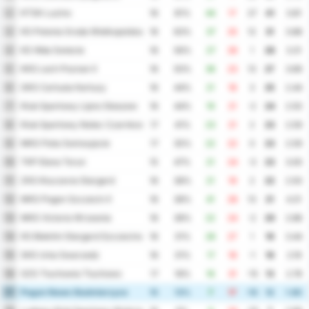
KTSK Luzino
2
16
81%
44
17
27
41
3.81
KS Polonia Sroda Wielkopolska
3
16
63%
37
25
12
31
3.88
KS Wda Swiecie
4
16
56%
27
26
1
28
3.31
KKS Lech Poznan II
5
16
50%
36
23
13
27
3.69
GKS Cartusia Kartuzy
6
16
44%
21
18
3
25
2.44
Klub Sportowy Lipno Steszew
7
16
44%
19
21
-2
24
2.50
Klub Sportowy Notec Czarnkow
8
17
41%
23
21
2
23
2.59
MKS Flota Swinoujscie
9
17
35%
22
22
0
23
2.59
TKP Elana Torun
10
15
47%
21
24
-3
23
3.00
ZKS Kluczevia Stargard
11
16
38%
21
19
2
22
2.50
MKS Pogon Szczecin II
12
16
38%
41
28
13
21
4.31
MKS Victoria Wrzesnia
13
16
38%
22
24
-2
20
2.88
KS Blekitni Stargard Szczecinski
14
16
31%
28
27
1
19
3.44
SKS Unia Swarzedz
15
16
31%
17
18
-1
19
2.19
GZS Tluchowia Tluchowo
16
17
18%
16
31
-15
13
2.76
Pogon Nowe Skalmierzyce
17
15
13%
7
17
-10
12
1.60