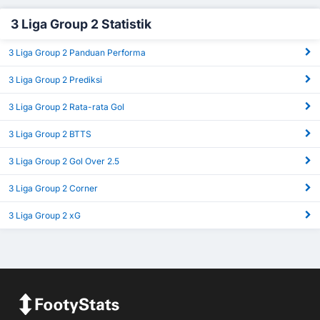
3 Liga Group 2 Statistik
3 Liga Group 2 Panduan Performa
3 Liga Group 2 Prediksi
3 Liga Group 2 Rata-rata Gol
3 Liga Group 2 BTTS
3 Liga Group 2 Gol Over 2.5
3 Liga Group 2 Corner
3 Liga Group 2 xG