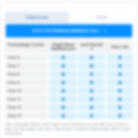
Total Corner
1H/2H
DATA FOR PREMIUM MEMBERS ONLY
Pertandingan Corner
Pogoń Nowe
Lech Poznań
Rata-rata
Skalmierzyce
II
Over 6
Over 7
Over 8
Over 9
Over 10
Over 11
Over 12
Over 13
Total Tendangan Korner untuk Pogon Nowe Skalmierzyce dan KKS Lech Poznan II.
Rata-rata liga adalah rata-rata 3 Liga Group 2 di seluruh pertandingan 289 di musim
2025/2026.