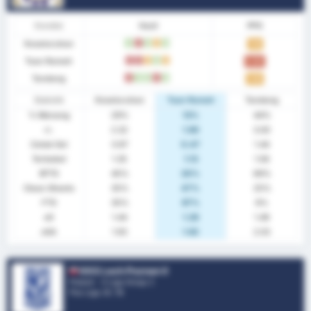
Kondisi
Hasil
PPG
Keseluruhan
M
K
M
S
M
1.16
Tuan Rumah
K
K
S
M
S
0.80
Tandang
K
M
M
K
M
1.50
Statistik
Keseluruhan
Tuan Rumah
Tandang
% Menang
29%
13%
44%
rr.
2.32
1.60
3.00
Cetak Gol
0.97
0.47
1.44
Terbobol
1.35
1.13
1.56
BTTS
45%
20%
69%
Clean Sheets
35%
47%
25%
FTS
35%
67%
6%
xG
1.44
1.28
1.49
xGA
1.93
1.62
2.03
KKS Lech Poznan II
Poland - 3 Liga Group 2
Pos Liga.
0
/ 18