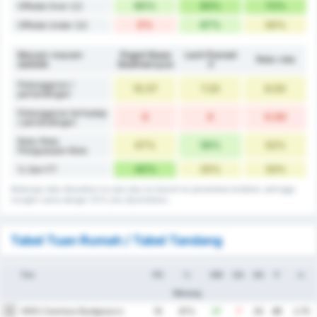
60%
83%
72%
Offside Over 2,5
0%
67%
34%
Offside Under 3,5
Macam-macam
Pogoń Nowe
Lech Poznań
Rata-rata
statistik
Skalmierzyce
II
Pelanggaran /
10.57
7.33
9.00
pertandingan
Pelanggaran terhadap
0
0
0.00
/ pertandingan
Rata-Rata
47%
56%
52%
Penguasaan Bola
40%
25%
33%
% Seri FT
Beberapa data dibulatkan ke atas atau ke bawah ke persentase terdekat, sehingga
mungkin sama dengan 101% jika dijumlahkan.
Tabel Tuan Rumah / Tabel Tandang
Tim
PD
%
GM
GA
SG
P
rr.
Menang
WKS Zawisza Bydgoszcz
1
16
81%
37
7
30
41
2.75