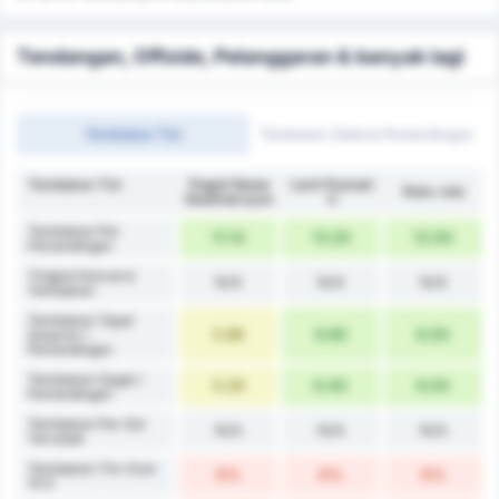
Tendangan, Offside, Pelanggaran & banyak lagi
Tembakan Tim
Tembakan Selama Pertandingan
Tembakan Tim
Pogoń Nowe
Lech Poznań
Rata-rata
Skalmierzyce
II
Tembakan Per
11.14
13.20
12.00
Pertandingan
Tingkat Konversi
N/A
N/A
N/A
Tembakan
Tembakan Tepat
5.86
6.80
6.00
Sasaran /
Pertandingan
Tembakan Gagal /
5.29
6.40
6.00
Pertandingan
Tembakan Per Gol
N/A
N/A
N/A
Tercetak
Tembakan Tim Over
0%
0%
0%
10.5