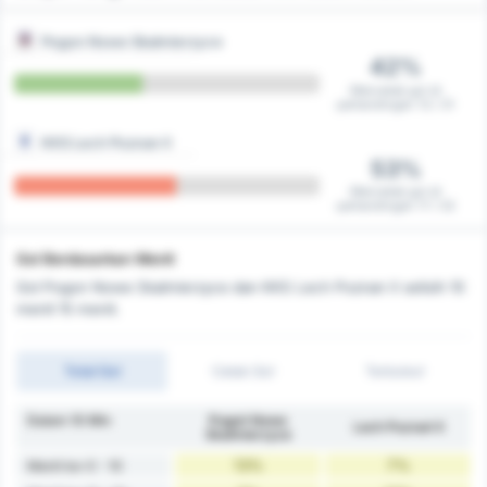
Pogon Nowe Skalmierzyce
42%
Mencetak gol di
pertandingan 13 / 31
KKS Lech Poznan II
53%
Mencetak gol di
pertandingan 17 / 32
Gol Berdasarkan Menit
Gol Pogon Nowe Skalmierzyce dan KKS Lech Poznan II selisih 10
menit 15 menit.
Total Gol
Cetak Gol
Terbobol
Dalam 10 Min
Pogoń Nowe
Lech Poznań II
Skalmierzyce
13%
7%
Menit ke-0 - 10