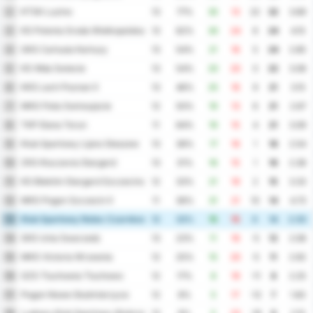
KTSK Luzino
2
13
77%
35
13
22
32
3.69
KS Polonia Sroda Wielkopolska
3
13
62%
30
24
6
24
4.15
GKS Cartusia Kartuzy
4
13
54%
21
16
5
24
2.85
KS Wda Swiecie
5
13
54%
20
20
0
22
3.08
KKS Lech Poznan II
6
13
46%
25
16
9
21
3.15
MKS Flota Swinoujscie
7
12
50%
19
13
6
21
2.67
TKP Elana Torun
8
11
64%
19
15
4
21
3.09
Klub Sportowy Lipno Steszew
9
13
38%
17
16
1
18
2.54
ZKS Kluczevia Stargard
10
13
31%
16
15
1
16
2.38
KS Blekitni Stargard Szczecinski
11
12
33%
21
19
2
15
3.33
MKS Pogon Szczecin II
12
11
36%
31
21
10
14
4.73
Klub Sportowy Notec Czarnkow
13
12
33%
15
15
0
14
2.50
SKS Unia Swarzedz
14
13
23%
11
16
-5
12
2.08
MKS Victoria Wrzesnia
15
12
25%
15
20
-5
11
2.92
GZS Tluchowia Tluchowo
16
12
17%
8
19
-11
8
2.25
Pogon Nowe Skalmierzyce
17
12
8%
5
17
-12
7
1.83