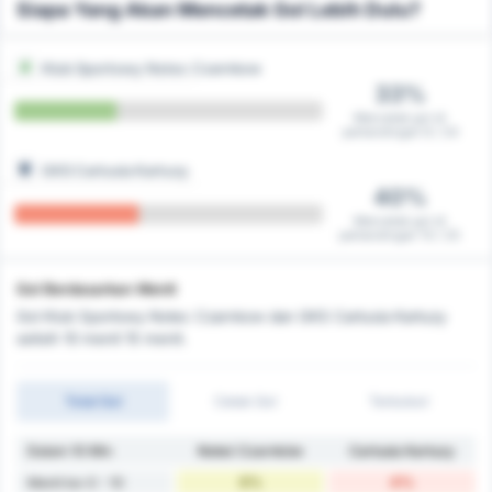
Siapa Yang Akan Mencetak Gol Lebih Dulu?
Klub Sportowy Notec Czarnkow
33%
Mencetak gol di
pertandingan 8 / 24
GKS Cartusia Kartuzy
40%
Mencetak gol di
pertandingan 10 / 25
Gol Berdasarkan Menit
Gol Klub Sportowy Notec Czarnkow dan GKS Cartusia Kartuzy
selisih 10 menit 15 menit.
Total Gol
Cetak Gol
Terbobol
Dalam 10 Min
Noteć Czarnków
Cartusia Kartuzy
6%
4%
Menit ke-0 - 10