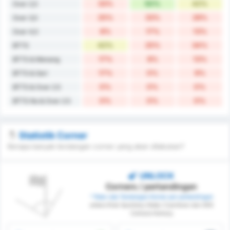
33%
50%
42%
Over 2,5
25%
33%
29%
Over 3,5
8%
17%
13%
Over 4,5
42%
25%
34%
BTTS
17%
8%
13%
BTTS & Menang
17%
0%
9%
BTTS & Seri
0%
0%
0%
BTTS & Over 2.5
0%
0%
0%
BTTS No & Over 2.5
Statistik Corner
Berapa banyak tendangan corner yang akan dilakukan?
UNLOCK
Corners / pertandingan
* Rata-rata Tendangan Korner per pertandingan
antara Klub Sportowy Notec Czarnkow dan GKS
Cartusia Kartuzy