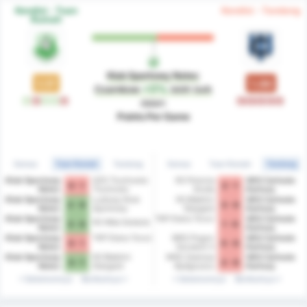
Kondisi - Tuan
Kondisi - Tandang
Rumah
Klub Sportowy Notec
1.17
1.00
Czarnkow
+17%
lebih baik
M
K
M
M
K
K
K
K
K
K
dalam
Points Per Game
Semua
Tuan Rumah
Tandang
Semua
Tuan Rumah
Tandang
Klub Sportowy
GZS Tluchowia
KS Polonia
GKS Cartusia
0 - 1
2 - 1
Notec
Tluchowo
Sroda
Kartuzy
Czarnkow
Wielkopolska
Klub Sportowy
Ludowy Klub
KS Blekitni
GKS Cartusia
2 - 0
3 - 0
Notec
Sportowy
Stargard
Kartuzy
Czarnkow
Wybrzeze
Szczecinski
Klub Sportowy
TKP Elana Torun
GKS Cartusia
KS Wda Swiecie
3 - 0
1 - 0
Rewalskie Rewal
Notec
Kartuzy
Czarnkow
Klub Sportowy
TKP Elana Torun
MKS Pogon
GKS Cartusia
0 - 1
5 - 0
Notec
Szczecin II
Kartuzy
Czarnkow
Klub Sportowy
KS Blekitni
WKS Zawisza
GKS Cartusia
3 - 1
2 - 0
Notec
Stargard
Bydgoszcz
Kartuzy
Czarnkow
Szczecinski
Sebelumnya
Berikutnya
Sebelumnya
Berikutnya