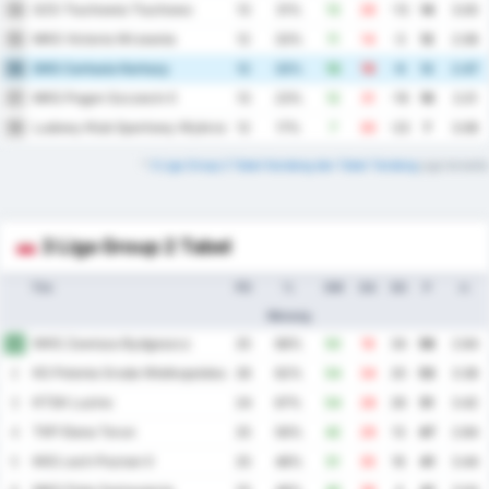
GZS Tluchowia Tluchowo
14
13
31%
13
26
-13
14
3.00
MKS Victoria Wrzesnia
15
12
33%
11
14
-3
12
2.08
GKS Cartusia Kartuzy
16
12
33%
13
19
-6
12
2.67
MKS Pogon Szczecin II
17
13
23%
12
31
-19
10
3.31
Ludowy Klub Sportowy Wybrzeze Rewalskie Rewal
18
12
17%
7
30
-23
7
3.08
*
3 Liga Group 2 Tabel Kandang dan Tabel Tandang
juga tersedia
3 Liga Group 2 Tabel
Tim
PD
%
GM
GA
SG
P
rr.
Menang
WKS Zawisza Bydgoszcz
1
25
68%
50
16
34
56
2.64
KS Polonia Sroda Wielkopolska
2
26
62%
54
34
20
53
3.38
KTSK Luzino
3
24
67%
54
28
26
51
3.42
TKP Elana Torun
4
25
56%
42
29
13
47
2.84
KKS Lech Poznan II
5
25
48%
51
35
16
41
3.44