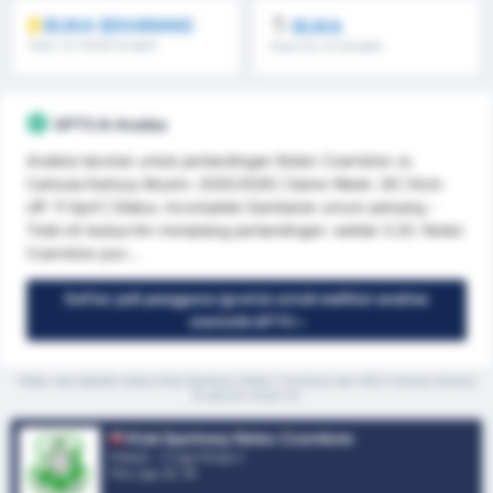
BUKA SEKARANG
BUKA
Over 1.5, FH/2H & lebih
Over 8.5, 9.5 & lebih
GPT5 AI Analisa
Analisis taruhan untuk pertandingan Noteć Czarnków vs
Cartusia Kartuzy Musim: 2025/2026 | Game Week: 26 | Kick-
off: 11 April | Status: incomplete Gambaran umum peluang -
Total xG kedua tim menjelang pertandingan: sekitar 3.20. Noteć
Czarnków pun...
Daftar jadi pengguna (gratis) untuk melihat analisa
statistik GPT5 »
*Rata-rata statistik antara Klub Sportowy Notec Czarnkow dan GKS Cartusia Kartuzy
di seluruh musim ini
Klub Sportowy Notec Czarnkow
Poland - 3 Liga Group 2
Pos Liga.
0
/ 18