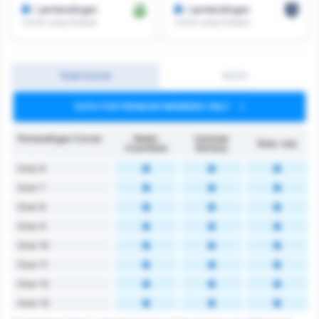
/ pertandingan
/ pertandingan
Corner yang Didapat
Corner yang Didapat
Total Corner
1H/2H
DATA FOR PREMIUM MEMBERS ONLY
Pertandingan Corner
Noteć
Cartusia
Rata-rata
Czarnków
Kartuzy
Over 6
Over 7
Over 8
Over 9
Over 10
Over 11
Over 12
Over 13