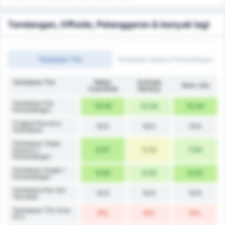
Tendangan, Offside, Pelanggaran & banyak lagi
Tembakan Tim
Tembakan Selama Pertandingan
Tembakan Tim
Noteć
Cartusia
Rata-rata
Czarnków
Kartuzy
Tembakan Per
18.50
12.00
15.00
Pertandingan
Tingkat Konversi
N/A
N/A
N/A
Tembakan
Tembakan Tepat
8.67
5.50
7.00
Sasaran /
Pertandingan
Tembakan Gagal /
9.83
6.50
8.00
Pertandingan
Tembakan Per Gol
N/A
N/A
N/A
Tercetak
Tembakan Tim Over
0%
0%
0%
10.5