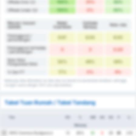
100%
25%
63%
Offside Over 2,5
100%
0%
50%
Offside Under 3,5
Macam-macam
Noteć
Cartusia
Rata-rata
statistik
Czarnków
Kartuzy
Pelanggaran /
9.67
8.00
9.00
pertandingan
Pelanggaran terhadap
0
0
0.00
/ pertandingan
Rata-Rata
50%
48%
49%
Penguasaan Bola
17%
0%
9%
% Seri FT
Beberapa data dibulatkan ke atas atau ke bawah ke persentase terdekat, sehingga
mungkin sama dengan 101% jika dijumlahkan.
Tabel Tuan Rumah / Tabel Tandang
Tim
PD
%
GM
GA
SG
P
rr.
Menang
WKS Zawisza Bydgoszcz
1
13
85%
35
6
29
35
3.15