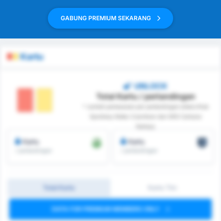
GABUNG PREMIUM SEKARANG
Kartu
UNLOCK
Total Kartu / pertandingan
* Jumlah pemesanan per pertandingan antara Klub
Sportowy Notec Czarnkow dan GKS Cartusia
Kartuzy
Kartu
Kartu
/ pertandingan
/ pertandingan
Total Kartu
Kartu Tim
DATA FOR PREMIUM MEMBERS ONLY