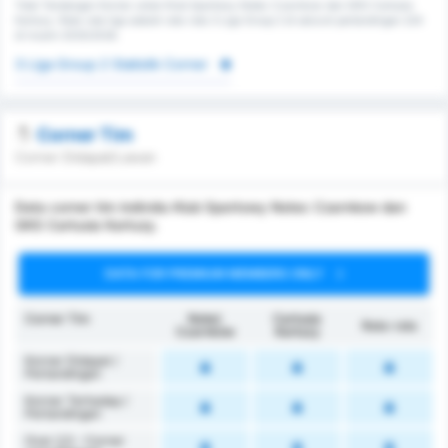
Total Tendangan Korner untuk Klub Sportowy Notec Czarnkow dan GKS Cartusia
Kartuzy. Rata-rata liga adalah rata-rata 3 Liga Group 2 di seluruh pertandingan 224
di musim 2025/2026.
3 Liga Group 2 Statistik Corner
Corner Tim
Corner Didapat/Lawan
Data corner tim individu Klub Sportowy Notec Czarnkow dan
GKS Cartusia Kartuzy.
DATA FOR PREMIUM MEMBERS ONLY
Corner Tim
Noteć
Cartusia
Rata-rata
Czarnków
Kartuzy
Korner Didapat /
Pertandingan
Korner Terhadap /
Pertandingan
Over 2,5 - Corner