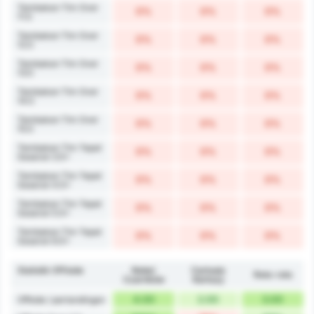
Tembakan Tim Over
0%
0%
0%
11.5
Tembakan Tim Over
0%
0%
0%
12.5
Tembakan Tim Over
0%
0%
0%
13.5
Tembakan Tim Over
0%
0%
0%
14.5
Tembakan Tim Over
0%
0%
0%
15.5
Tembakan Tim Tepat
0%
0%
0%
Sasaran 3.5+
Tembakan Tim Tepat
0%
0%
0%
Sasaran 4.5+
Tembakan Tim Tepat
0%
0%
0%
Sasaran 5.5+
Tembakan Tim Tepat
0%
0%
0%
Sasaran 6.5+
Statistik Offiside
Noteć
Cartusia
Rata-rata
Czarnków
Kartuzy
4.00
2.00
3.00
Offside / pertandingan