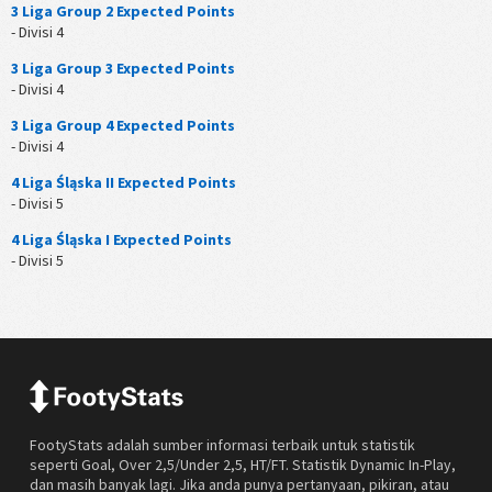
3 Liga Group 2 Expected Points
- Divisi 4
3 Liga Group 3 Expected Points
- Divisi 4
3 Liga Group 4 Expected Points
- Divisi 4
4 Liga Śląska II Expected Points
- Divisi 5
4 Liga Śląska I Expected Points
- Divisi 5
FootyStats adalah sumber informasi terbaik untuk statistik
seperti Goal, Over 2,5/Under 2,5, HT/FT. Statistik Dynamic In-Play,
dan masih banyak lagi. Jika anda punya pertanyaan, pikiran, atau