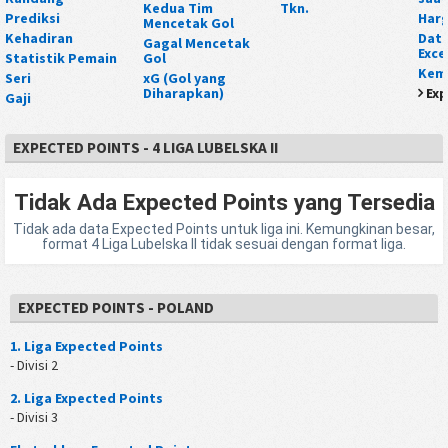
Kedua Tim
Tkn.
Prediksi
Harg
Mencetak Gol
Kehadiran
Data
Gagal Mencetak
Exce
Statistik Pemain
Gol
Kem
Seri
xG (Gol yang
Diharapkan)
Exp
Gaji
EXPECTED POINTS - 4 LIGA LUBELSKA II
Tidak Ada Expected Points yang Tersedia
Tidak ada data Expected Points untuk liga ini. Kemungkinan besar,
format 4 Liga Lubelska II tidak sesuai dengan format liga.
EXPECTED POINTS - POLAND
1. Liga Expected Points
- Divisi 2
2. Liga Expected Points
- Divisi 3