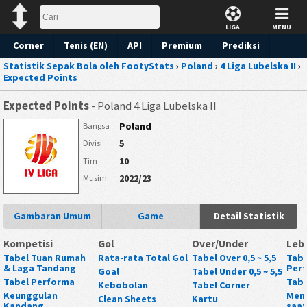
LIGA
MENU
Corner
Tenis (EN)
API
Premium
Prediksi
Statistik Sepak Bola oleh FootyStats
›
Poland
›
4 Liga Lubelska II
›
Expected Points
Expected Points
- Poland 4 Liga Lubelska II
Poland
Bangsa
5
Divisi
10
Tim
2022/23
Musim
Gambaran Umum
Game
Detail Statistik
Kompetisi
Gol
Over/Under
Leb
Tabel Tuan Rumah
Rata-rata Total Gol
Tabel Over 0,5 ~ 5,5
Tabe
& Laga Tandang
Per
Goal
Tabel Under 0,5 ~ 5,5
Tabel Performa
Tabe
Kebobolan
Tabel Corner
Keunggulan
Mena
Clean Sheets
Kartu
Kandang
saat