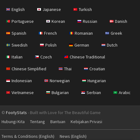
English
Japanese
Turkish
Portuguese
Korean
Russian
Danish
Spanish
French
Romanian
Greek
Swedish
Polish
German
Dutch
Italian
Czech
Chinese Traditional
Chinese Simplified
Thai
Croatian
Indonesian
Norwegian
Hungarian
Vietnamese
Bulgarian
Serbian
Arabic
©
FootyStats
- Built with Love for The Beautiful Game
Hubungi Kita
Tentang
Bantuan
Kebijakan Privasi
Terms & Conditions (English)
News (English)