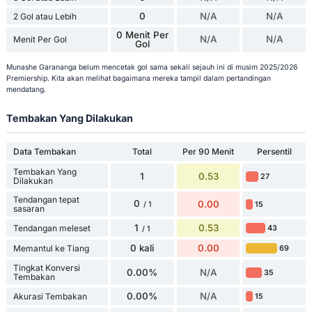
0
N/A
N/A
2 Gol atau Lebih
0 Menit Per
N/A
N/A
Menit Per Gol
Gol
Munashe Garananga belum mencetak gol sama sekali sejauh ini di musim 2025/2026
Premiership. Kita akan melihat bagaimana mereka tampil dalam pertandingan
mendatang.
Tembakan Yang Dilakukan
Data Tembakan
Total
Per 90 Menit
Persentil
Tembakan Yang
1
0.53
27
Dilakukan
Tendangan tepat
0
0.00
15
/ 1
sasaran
1
0.53
Tendangan meleset
43
/ 1
0 kali
0.00
Memantul ke Tiang
69
Tingkat Konversi
0.00%
N/A
35
Tembakan
0.00%
N/A
Akurasi Tembakan
15