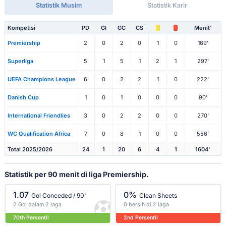
Statistik Musim
Statistik Karir
Kompetisi
PD
Gl
GC
CS
Menit'
Premiership
2
0
2
0
1
0
169'
Superliga
5
1
5
1
2
1
297'
UEFA Champions League
6
0
2
2
1
0
222'
Danish Cup
1
0
1
0
0
0
90'
International Friendlies
3
0
2
2
0
0
270'
WC Qualification Africa
7
0
8
1
0
0
556'
Total 2025/2026
24
1
20
6
4
1
1604'
Statistik per 90 menit di liga Premiership.
1.07
0%
Gol Conceded / 90'
Clean Sheets
2 Gol dalam 2 laga
0 bersih di 2 laga
70th Persentil
2nd Persentil