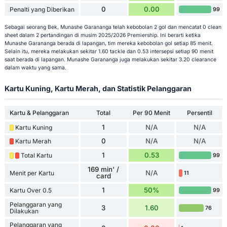
0
0.00
Penalti yang Diberikan
99
Sebagai seorang Bek, Munashe Garananga telah kebobolan 2 gol dan mencatat 0 clean
sheet dalam 2 pertandingan di musim 2025/2026 Premiership. Ini berarti ketika
Munashe Garananga berada di lapangan, tim mereka kebobolan gol setiap 85 menit.
Selain itu, mereka melakukan sekitar 1.60 tackle dan 0.53 intersepsi setiap 90 menit
saat berada di lapangan. Munashe Garananga juga melakukan sekitar 3.20 clearance
dalam waktu yang sama.
Kartu Kuning, Kartu Merah, dan Statistik Pelanggaran
Kartu & Pelanggaran
Total
Per 90 Menit
Persentil
1
N/A
N/A
Kartu Kuning
0
N/A
N/A
Kartu Merah
1
0.53
Total Kartu
99
169 min' /
N/A
Menit per Kartu
11
card
1
50%
Kartu Over 0.5
99
Pelanggaran yang
3
1.60
76
Dilakukan
Pelanggaran yang