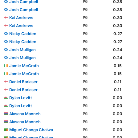
Josh Campbell
0.38
PG
Josh Campbell
0.38
PG
Kai Andrews
0.30
PG
Kai Andrews
0.30
PG
Nicky Cadden
0.27
PG
Nicky Cadden
0.27
PG
Josh Mulligan
0.24
PG
Josh Mulligan
0.24
PG
Jamie McGrath
0.15
PG
Jamie McGrath
0.15
PG
Daniel Barlaser
0.11
PG
Daniel Barlaser
0.11
PG
Dylan Levitt
0.00
PG
Dylan Levitt
0.00
PG
Alasana Manneh
0.00
PG
Alasana Manneh
0.00
PG
Miguel Changa Chaiwa
0.00
PG
Miguel Changa Chaiwa
0.00
PG