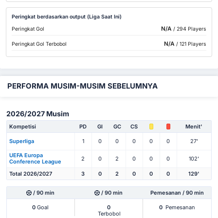
Peringkat berdasarkan output (Liga Saat Ini)
N/A
Peringkat Gol
/ 294 Players
N/A
Peringkat Gol Terbobol
/ 121 Players
PERFORMA MUSIM-MUSIM SEBELUMNYA
2026/2027 Musim
Kompetisi
PD
Gl
GC
CS
Menit'
Superliga
1
0
0
0
0
0
27'
UEFA Europa
2
0
2
0
0
0
102'
Conference League
Total 2026/2027
3
0
2
0
0
0
129'
/ 90 min
/ 90 min
Pemesanan / 90 min
0
Goal
0
0
Pemesanan
Terbobol