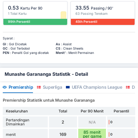
0.53
33.55
Kartu Per 90
Passing / 90'
1 Total Kartu
63 Passing Terekam
99th Persentil
45th Persentil
Syarat :
Gl
: Gol Dicetak
As
: Assist
GC
: Gol Terbobol
CS
: Clean Sheets
PEN
: Penalti Gol yang dicetak
Menit'
: Menit Permainan
Munashe Garananga Statistik - Detail
Premiership
Superliga
UEFA Champions League
Da
Premiership Statistik untuk Munashe Garananga
Keseluruhan
Total
Per 90 Menit
Persentil
Pertandingan
2
N/A
0
Dimainkan
85 menit
169
menit
0
per game