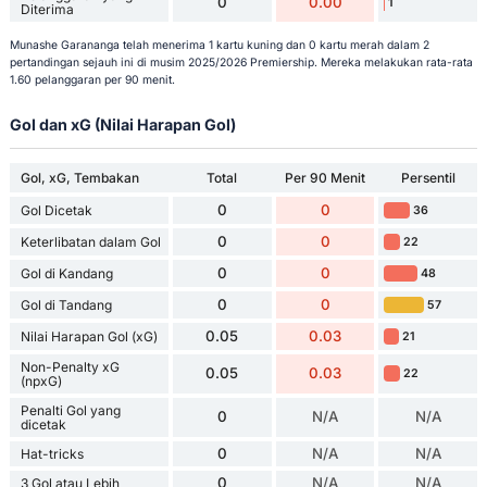
0
0.00
1
Diterima
Munashe Garananga telah menerima 1 kartu kuning dan 0 kartu merah dalam 2
pertandingan sejauh ini di musim 2025/2026 Premiership. Mereka melakukan rata-rata
1.60 pelanggaran per 90 menit.
Gol dan xG (Nilai Harapan Gol)
Gol, xG, Tembakan
Total
Per 90 Menit
Persentil
0
0
Gol Dicetak
36
0
0
Keterlibatan dalam Gol
22
0
0
Gol di Kandang
48
0
0
Gol di Tandang
57
0.05
0.03
Nilai Harapan Gol (xG)
21
Non-Penalty xG
0.05
0.03
22
(npxG)
Penalti Gol yang
0
N/A
N/A
dicetak
0
N/A
N/A
Hat-tricks
0
N/A
N/A
3 Gol atau Lebih