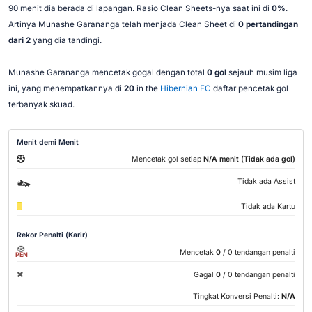
90 menit dia berada di lapangan. Rasio Clean Sheets-nya saat ini di
0%
.
Artinya Munashe Garananga telah menjada Clean Sheet di
0 pertandingan
dari 2
yang dia tandingi.
Munashe Garananga mencetak gogal dengan total
0 gol
sejauh musim liga
ini, yang menempatkannya di
20
in the
Hibernian FC
daftar pencetak gol
terbanyak skuad.
Menit demi Menit
Mencetak gol setiap
N/A menit (Tidak ada gol)
Tidak ada Assist
Tidak ada Kartu
Rekor Penalti (Karir)
Mencetak
0
/ 0 tendangan penalti
PEN
Gagal
0
/ 0 tendangan penalti
Tingkat Konversi Penalti:
N/A