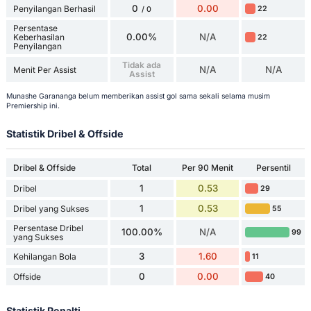
0
0.00
Penyilangan Berhasil
22
/ 0
Persentase
0.00%
N/A
Keberhasilan
22
Penyilangan
Tidak ada
N/A
N/A
Menit Per Assist
Assist
Munashe Garananga belum memberikan assist gol sama sekali selama musim
Premiership ini.
Statistik Dribel & Offside
Dribel & Offside
Total
Per 90 Menit
Persentil
1
0.53
Dribel
29
1
0.53
Dribel yang Sukses
55
Persentase Dribel
100.00%
N/A
99
yang Sukses
3
1.60
Kehilangan Bola
11
0
0.00
Offside
40
Statistik Penalti