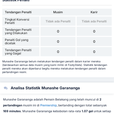
Tendangan Penalti
Musim
Karir
Tingkat Konversi
Tidak ada Penalti
Tidak ada Penalti
Penalti
Tendangan Penalti
0
0
yang Dilakukan
Penalti Gol yang
0
0
dicetak
Tendangan Penalti
0
0
yang Gagal
Munashe Garananga belum melakukan tendangan penalti dalam karier mereka
(berdasarkan semua data musim yang kami miliki di FootyStats). Statistik tendangan
penalti mereka akan diperbarui begitu mereka melakukan tendangan penalti dalam
pertandingan resmi.
Analisa Statistik Munashe Garananga
Munashe Garananga adalah Pemain Belakang yang telah muncul di
2
pertandingan
musim ini di
Premiership
, bertanding dengan total sebanyak
169 minutes
. Munashe Garananga kebobolan rata-rata
1.07 gol
untuk setiap