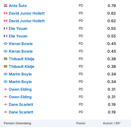
Ante Šuto
0.79
PD
David Junior Hoilett
0.62
PD
David Junior Hoilett
0.62
PD
Elie Youan
0.55
PD
Elie Youan
0.55
PD
Kieran Bowie
0.45
PD
Kieran Bowie
0.45
PD
Thibault Klidje
0.38
PD
Thibault Klidje
0.38
PD
Martin Boyle
0.34
PD
Martin Boyle
0.34
PD
Owen Elding
0.31
PD
Owen Elding
0.31
PD
Dane Scarlett
0.19
PD
Dane Scarlett
0.19
PD
Pemain Gelandang
Posisi
Assist / 90'