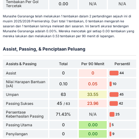
Tembakan Per Gol
0.00
N/A
N/A
Tercetak
Munashe Garananga telah melakukan 1 tembakan dalam 2 pertandingan sejauh ini di
musim 2025/2026 Premiership. Dari total 1 tembakan, 0 tembakan mengarah ke
sasaran dan 1 tembakan lainnya meleset dari sasaran. Ini berarti akurasi tendangan
Munashe Garananga adalah 0.00%. Mereka mencetak gol setiap 0.00 tembakan yang
mereka lakukan dan melakukan 0.53 tembakan per 90 menit di lapangan.
Assist, Passing, & Penciptaan Peluang
Assists & Passing
Total
Per 90 Menit
Persentil
0
0
Assist
44
Nilai Harapan Bantuan
0.10
0.05
10
(xA)
63
33.55
Umpan
45
45
23.96
Passing Sukses
42
/ 63
Persentase
71.43%
N/A
25
Keberhasilan Passing
0
0.00
Passing Utama
5
0
0.00
Penyilangan
9