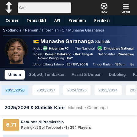
LIGA
MENU
Corner
Tenis (EN)
API
Premium
Prediksi
Skotlandia
/
Pemain
/
Hibernian FC
/
Munashe Garananga
Munashe Garananga
Statistik
Klub :
Hibernian FC
Tim Nasional :
Zimbabwe National 
Posisi :
Pemain Belakang - Bek Tengah
Nationalitas :
Zimbabwe
Nomor Punggung :
#42
Umur (Ulang Tahun) :
25 (18/1/2001)
Tinggi Badan :
186cm
Bera
Umum
Gol, xG, Tembakan
Assist & Umpan
Dribbling
K
2025/2026
2026/2027
2024/2025
2023/2024
202
2025/2026 & Statistik Karir
- Munashe Garananga
Rata-rata di Premiership
6.71
Peringkat Gol Terbobol : -1 / 294 Players