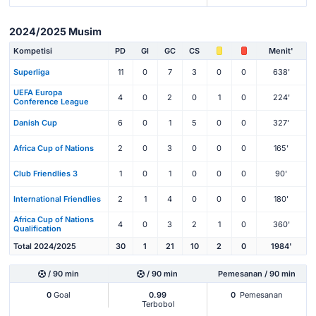
2024/2025 Musim
Kompetisi
PD
Gl
GC
CS
Menit'
Superliga
11
0
7
3
0
0
638'
UEFA Europa
4
0
2
0
1
0
224'
Conference League
Danish Cup
6
0
1
5
0
0
327'
Africa Cup of Nations
2
0
3
0
0
0
165'
Club Friendlies 3
1
0
1
0
0
0
90'
International Friendlies
2
1
4
0
0
0
180'
Africa Cup of Nations
4
0
3
2
1
0
360'
Qualification
Total 2024/2025
30
1
21
10
2
0
1984'
/ 90 min
/ 90 min
Pemesanan / 90 min
0
Goal
0.99
0
Pemesanan
Terbobol