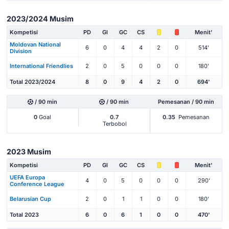
2023/2024 Musim
Kompetisi
PD
Gl
GC
CS
Menit'
Moldovan National
6
0
4
4
2
0
514'
Division
International Friendlies
2
0
5
0
0
0
180'
Total 2023/2024
8
0
9
4
2
0
694'
/ 90 min
/ 90 min
Pemesanan / 90 min
0
Goal
0.7
0.35
Pemesanan
Terbobol
2023 Musim
Kompetisi
PD
Gl
GC
CS
Menit'
UEFA Europa
4
0
5
0
0
0
290'
Conference League
Belarusian Cup
2
0
1
1
0
0
180'
Total 2023
6
0
6
1
0
0
470'