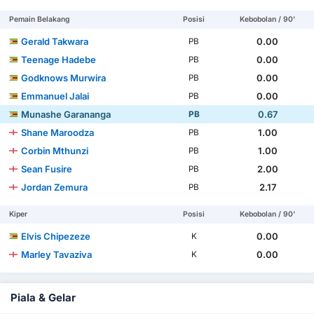
Pemain Belakang
Posisi
Kebobolan / 90'
Gerald Takwara
0.00
PB
Teenage Hadebe
0.00
PB
Godknows Murwira
0.00
PB
Emmanuel Jalai
0.00
PB
Munashe Garananga
0.67
PB
Shane Maroodza
1.00
PB
Corbin Mthunzi
1.00
PB
Sean Fusire
2.00
PB
Jordan Zemura
2.17
PB
Kiper
Posisi
Kebobolan / 90'
Elvis Chipezeze
0.00
K
Marley Tavaziva
0.00
K
Piala & Gelar