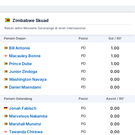
Zimbabwe Skuad
Rekan setim Munashe Garananga di level internasional
Pemain Depan
Posisi
Gol / 90'
Bill Antonio
1.00
PD
Macauley Bonne
1.00
PD
Prince Dube
1.00
PD
Junior Zindoga
0.00
PD
Washington Navaya
0.00
PD
Daniel Msendami
0.00
PD
Pemain Gelandang
Posisi
Assist / 90'
Jonah Fabisch
0.00
PG
Marvelous Nakamba
0.00
PG
Marshall Munetsi
0.00
PG
Tawanda Chirewa
0.00
PG