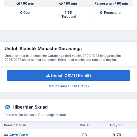
/ 90 min
/ 90 min
Pemesanan / 90 min
0
Goal
1.55
0
Pemesanan
Terbobol
Unduh Statistik Munashe Garananga
Unduh semua data Munashe Garananga dari musim 2022/2023 hingga musim
2026/2027 untuk semua kompetisi. Berisi total musim dan rata-rata musim.
Unduh CSV (1 Kredit)
Unduh Sample CSV Gratis »
Hibernian Skuad
Rekan setim Munashe Garananga di klub
Pemain Depan
Posisi
Gol / 90'
Ante Šuto
0.79
PD