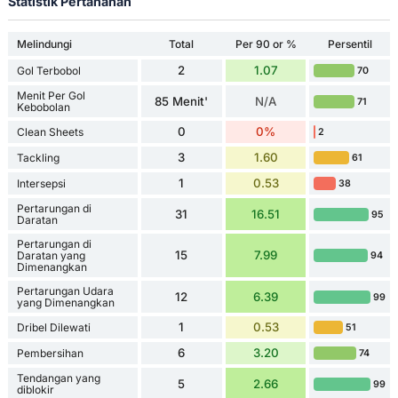
Statistik Pertahanan
Melindungi
Total
Per 90 or %
Persentil
2
1.07
Gol Terbobol
70
Menit Per Gol
85 Menit'
N/A
71
Kebobolan
0
0%
Clean Sheets
2
3
1.60
Tackling
61
1
0.53
Intersepsi
38
Pertarungan di
31
16.51
95
Daratan
Pertarungan di
15
7.99
Daratan yang
94
Dimenangkan
Pertarungan Udara
12
6.39
99
yang Dimenangkan
1
0.53
Dribel Dilewati
51
6
3.20
Pembersihan
74
Tendangan yang
5
2.66
99
diblokir