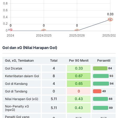
Gol dan xG (Nilai Harapan Gol)
Gol, xG, Tembakan
Total
Per 90 Menit
Persentil
4
0.33
Gol Dicetak
84
8
0.67
Keterlibatan dalam Gol
93
4
0.65
Gol di Kandang
94
0
0
Gol di Tandang
49
5.11
0.43
Nilai Harapan Gol (xG)
88
Non-Penalty xG
5.11
0.43
89
(npxG)
Penalti Gol yang