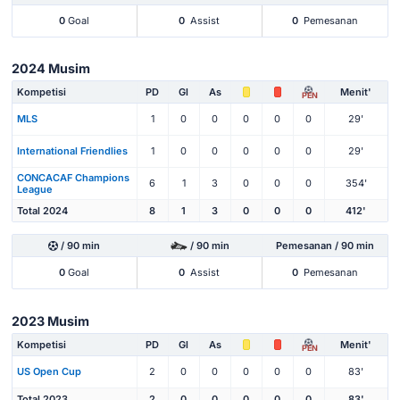
0
Goal
0
Assist
0
Pemesanan
2024 Musim
Kompetisi
PD
Gl
As
Menit'
PEN
MLS
1
0
0
0
0
0
29'
International Friendlies
1
0
0
0
0
0
29'
CONCACAF Champions
6
1
3
0
0
0
354'
League
Total 2024
8
1
3
0
0
0
412'
/ 90 min
/ 90 min
Pemesanan / 90 min
0
Goal
0
Assist
0
Pemesanan
2023 Musim
Kompetisi
PD
Gl
As
Menit'
PEN
US Open Cup
2
0
0
0
0
0
83'
Total 2023
2
0
0
0
0
0
83'