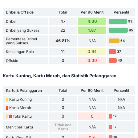
Dribel & Offside
Total
Per 90 Menit
Persentil
47
4.00
Dribel
93
22
1.87
Dribel yang Sukses
95
Persentase Dribel
46.81%
N/A
54
yang Sukses
11
0.94
Kehilangan Bola
37
0
0.00
Offside
40
Kartu Kuning, Kartu Merah, dan Statistik Pelanggaran
Kartu & Pelanggaran
Total
Per 90 Menit
Persentil
0
N/A
N/A
Kartu Kuning
0
N/A
N/A
Kartu Merah
0
0
Total Kartu
17
Tidak ada
N/A
Menit per Kartu
17
Kartu
0
0%
Kartu Over 0.5
18