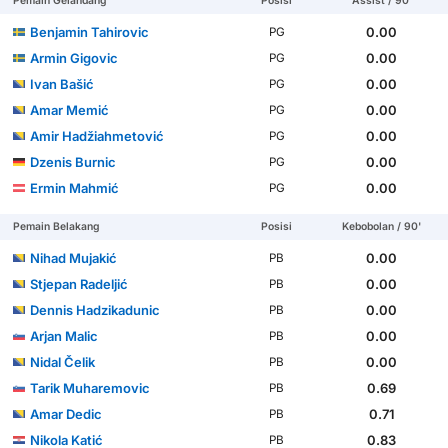
Pemain Gelandang
Posisi
Assist / 90'
Benjamin Tahirovic
0.00
PG
Armin Gigovic
0.00
PG
Ivan Bašić
0.00
PG
Amar Memić
0.00
PG
Amir Hadžiahmetović
0.00
PG
Dzenis Burnic
0.00
PG
Ermin Mahmić
0.00
PG
Pemain Belakang
Posisi
Kebobolan / 90'
Nihad Mujakić
0.00
PB
Stjepan Radeljić
0.00
PB
Dennis Hadzikadunic
0.00
PB
Arjan Malic
0.00
PB
Nidal Čelik
0.00
PB
Tarik Muharemovic
0.69
PB
Amar Dedic
0.71
PB
Nikola Katić
0.83
PB