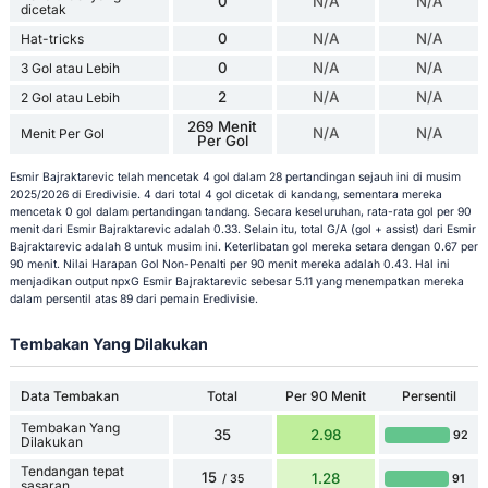
0
N/A
N/A
dicetak
0
N/A
N/A
Hat-tricks
0
N/A
N/A
3 Gol atau Lebih
2
N/A
N/A
2 Gol atau Lebih
269 Menit
N/A
N/A
Menit Per Gol
Per Gol
Esmir Bajraktarevic telah mencetak 4 gol dalam 28 pertandingan sejauh ini di musim
2025/2026 di Eredivisie. 4 dari total 4 gol dicetak di kandang, sementara mereka
mencetak 0 gol dalam pertandingan tandang. Secara keseluruhan, rata-rata gol per 90
menit dari Esmir Bajraktarevic adalah 0.33. Selain itu, total G/A (gol + assist) dari Esmir
Bajraktarevic adalah 8 untuk musim ini. Keterlibatan gol mereka setara dengan 0.67 per
90 menit. Nilai Harapan Gol Non-Penalti per 90 menit mereka adalah 0.43. Hal ini
menjadikan output npxG Esmir Bajraktarevic sebesar 5.11 yang menempatkan mereka
dalam persentil atas 89 dari pemain Eredivisie.
Tembakan Yang Dilakukan
Data Tembakan
Total
Per 90 Menit
Persentil
Tembakan Yang
35
2.98
92
Dilakukan
Tendangan tepat
15
1.28
91
/ 35
sasaran