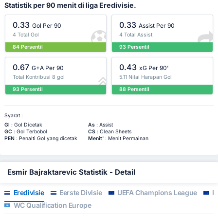
Statistik per 90 menit di liga Eredivisie.
0.33
0.33
Gol Per 90
Assist Per 90
4 Total Gol
4 Total Assist
84 Persentil
93 Persentil
0.67
0.43
G+A Per 90
xG Per 90'
Total Kontribusi 8 gol
5.11 Nilai Harapan Gol
93 Persentil
88 Persentil
Syarat :
Gl
: Gol Dicetak
As
: Assist
GC
: Gol Terbobol
CS
: Clean Sheets
PEN
: Penalti Gol yang dicetak
Menit'
: Menit Permainan
Esmir Bajraktarevic Statistik - Detail
Eredivisie
Eerste Divisie
UEFA Champions League
Pr
WC Qualification Europe