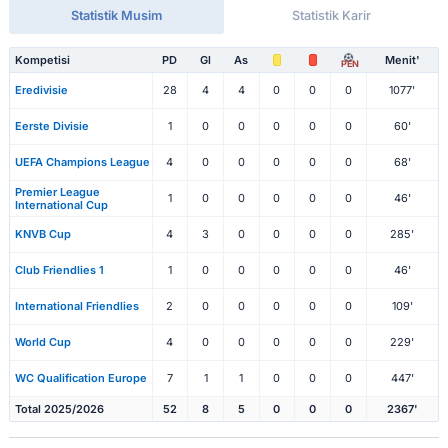
Statistik Musim
Statistik Karir
Kompetisi
PD
Gl
As
Menit'
PEN
Eredivisie
28
4
4
0
0
0
1077'
Eerste Divisie
1
0
0
0
0
0
60'
UEFA Champions League
4
0
0
0
0
0
68'
Premier League
1
0
0
0
0
0
46'
International Cup
KNVB Cup
4
3
0
0
0
0
285'
Club Friendlies 1
1
0
0
0
0
0
46'
International Friendlies
2
0
0
0
0
0
109'
World Cup
4
0
0
0
0
0
229'
WC Qualification Europe
7
1
1
0
0
0
447'
Total 2025/2026
52
8
5
0
0
0
2367'