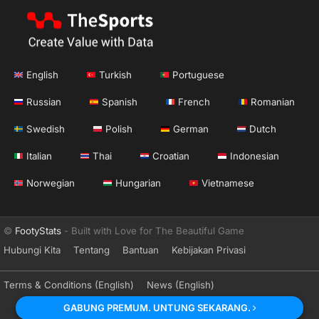
English
Turkish
Portuguese
Russian
Spanish
French
Romanian
Swedish
Polish
German
Dutch
Italian
Thai
Croatian
Indonesian
Norwegian
Hungarian
Vietnamese
©
FootyStats
- Built with Love for The Beautiful Game
Hubungi Kita
Tentang
Bantuan
Kebijakan Privasi
Terms & Conditions (English)
News (English)
GABUNG PREMUM. UNTUNG SEKARANG.