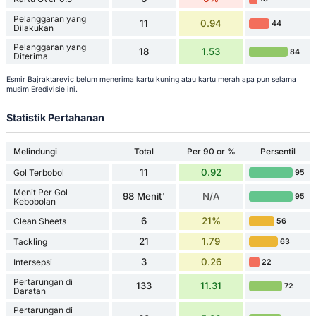
Pelanggaran yang
11
0.94
44
Dilakukan
Pelanggaran yang
18
1.53
84
Diterima
Esmir Bajraktarevic belum menerima kartu kuning atau kartu merah apa pun selama
musim Eredivisie ini.
Statistik Pertahanan
Melindungi
Total
Per 90 or %
Persentil
11
0.92
Gol Terbobol
95
Menit Per Gol
98 Menit'
N/A
95
Kebobolan
6
21%
Clean Sheets
56
21
1.79
Tackling
63
3
0.26
Intersepsi
22
Pertarungan di
133
11.31
72
Daratan
Pertarungan di