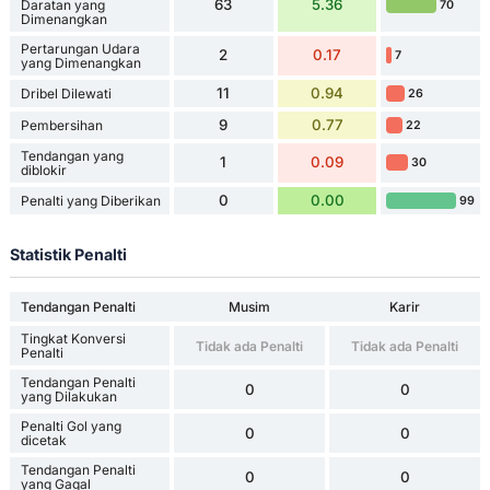
63
5.36
Daratan yang
70
Dimenangkan
Pertarungan Udara
2
0.17
7
yang Dimenangkan
11
0.94
Dribel Dilewati
26
9
0.77
Pembersihan
22
Tendangan yang
1
0.09
30
diblokir
0
0.00
Penalti yang Diberikan
99
Statistik Penalti
Tendangan Penalti
Musim
Karir
Tingkat Konversi
Tidak ada Penalti
Tidak ada Penalti
Penalti
Tendangan Penalti
0
0
yang Dilakukan
Penalti Gol yang
0
0
dicetak
Tendangan Penalti
0
0
yang Gagal