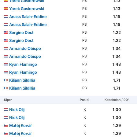
Yarek Gasiorowski
1.13
PB
Yarek Gasiorowski
1.13
PB
Anass Salah-Eddine
1.15
PB
Anass Salah-Eddine
1.15
PB
Sergino Dest
1.22
PB
Sergino Dest
1.22
PB
Armando Obispo
1.34
PB
Armando Obispo
1.34
PB
Ryan Flamingo
1.48
PB
Ryan Flamingo
1.48
PB
Kiliann Sildillia
1.71
PB
Kiliann Sildillia
1.71
PB
Kiper
Posisi
Kebobolan / 90'
Nick Olij
1.00
K
Nick Olij
1.00
K
Matěj Kovář
1.29
K
Matěj Kovář
1.29
K