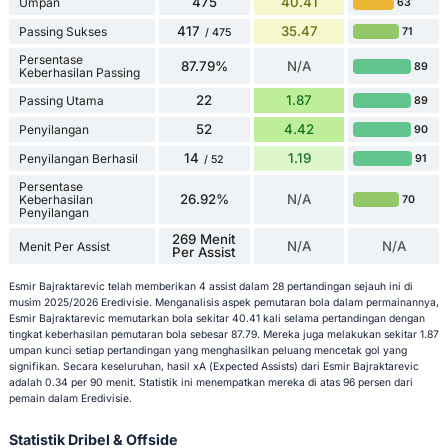
475
40.41
Umpan
63
417
35.47
Passing Sukses
71
/ 475
Persentase
87.79%
N/A
89
Keberhasilan Passing
22
1.87
Passing Utama
89
52
4.42
Penyilangan
90
14
1.19
Penyilangan Berhasil
91
/ 52
Persentase
26.92%
N/A
Keberhasilan
70
Penyilangan
269 Menit
N/A
N/A
Menit Per Assist
Per Assist
Esmir Bajraktarevic telah memberikan 4 assist dalam 28 pertandingan sejauh ini di
musim 2025/2026 Eredivisie. Menganalisis aspek pemutaran bola dalam permainannya,
Esmir Bajraktarevic memutarkan bola sekitar 40.41 kali selama pertandingan dengan
tingkat keberhasilan pemutaran bola sebesar 87.79. Mereka juga melakukan sekitar 1.87
umpan kunci setiap pertandingan yang menghasilkan peluang mencetak gol yang
signifikan. Secara keseluruhan, hasil xA (Expected Assists) dari Esmir Bajraktarevic
adalah 0.34 per 90 menit. Statistik ini menempatkan mereka di atas 96 persen dari
pemain dalam Eredivisie.
Statistik Dribel & Offside