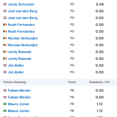
Jerdy Schouten
0.08
PG
Joel van den Berg
0.00
PG
Joel van den Berg
0.00
PG
Noah Fernandez
0.00
PG
Noah Fernandez
0.00
PG
Nicolas Verkooijen
0.00
PG
Nicolas Verkooijen
0.00
PG
Jordy Bawuah
0.00
PG
Jordy Bawuah
0.00
PG
Jim Koller
0.00
PG
Jim Koller
0.00
PG
Pemain Belakang
Posisi
Kebobolan / 90'
Fabian Merién
0.00
PB
Fabian Merién
0.00
PB
Mauro Júnior
1.12
PB
Mauro Júnior
1.12
PB