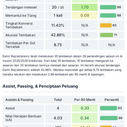
20
1.70
Tendangan meleset
88
/ 35
1 kali
0.09
Memantul ke Tiang
88
Tingkat Konversi
11.43%
N/A
63
Tembakan
42.86%
N/A
Akurasi Tembakan
71
Tembakan Per Gol
8.75
N/A
N/A
Tercetak
Esmir Bajraktarevic telah melakukan 35 tembakan dalam 28 pertandingan sejauh ini di
musim 2025/2026 Eredivisie. Dari total 35 tembakan, 15 tembakan mengarah ke
sasaran dan 20 tembakan lainnya meleset dari sasaran. Ini berarti akurasi tendangan
Esmir Bajraktarevic adalah 42.86%. Mereka mencetak gol setiap 8.75 tembakan yang
mereka lakukan dan melakukan 2.98 tembakan per 90 menit di lapangan.
Assist, Passing, & Penciptaan Peluang
Assists & Passing
Total
Per 90 Menit
Persentil
4
0.33
Assist
93
Nilai Harapan Bantuan
4.03
0.34
96
(xA)