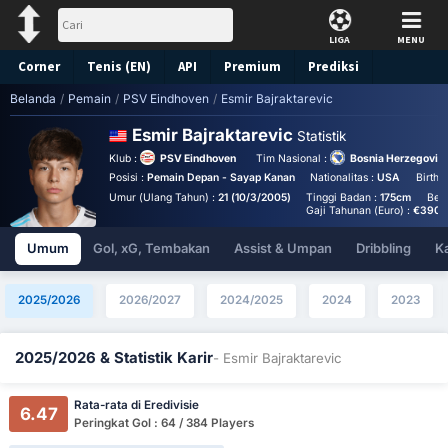
LIGA
MENU
Corner
Tenis (EN)
API
Premium
Prediksi
Belanda
/
Pemain
/
PSV Eindhoven
/
Esmir Bajraktarevic
Esmir Bajraktarevic
Statistik
Klub :
PSV Eindhoven
Tim Nasional :
Bosnia Herzegovina
Posisi :
Pemain Depan - Sayap Kanan
Nationalitas :
USA
Birthp
Umur (Ulang Tahun) :
21 (10/3/2005)
Tinggi Badan :
175cm
Ber
Gaji Tahunan (Euro) :
€390,
Umum
Gol, xG, Tembakan
Assist & Umpan
Dribbling
K
2025/2026
2026/2027
2024/2025
2024
2023
2025/2026 & Statistik Karir
- Esmir Bajraktarevic
Rata-rata di Eredivisie
6.47
Peringkat Gol : 64 / 384 Players