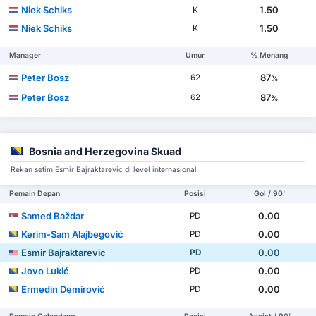
Niek Schiks
1.50
K
Niek Schiks
1.50
K
Manager
Umur
% Menang
Peter Bosz
87
62
%
Peter Bosz
87
62
%
Bosnia and Herzegovina Skuad
Rekan setim Esmir Bajraktarevic di level internasional
Pemain Depan
Posisi
Gol / 90'
Samed Baždar
0.00
PD
Kerim-Sam Alajbegović
0.00
PD
Esmir Bajraktarevic
0.00
PD
Jovo Lukić
0.00
PD
Ermedin Demirović
0.00
PD