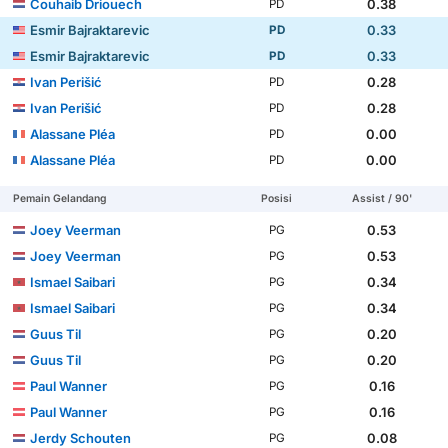
Couhaib Driouech
0.38
PD
Esmir Bajraktarevic
0.33
PD
Esmir Bajraktarevic
0.33
PD
Ivan Perišić
0.28
PD
Ivan Perišić
0.28
PD
Alassane Pléa
0.00
PD
Alassane Pléa
0.00
PD
Pemain Gelandang
Posisi
Assist / 90'
Joey Veerman
0.53
PG
Joey Veerman
0.53
PG
Ismael Saibari
0.34
PG
Ismael Saibari
0.34
PG
Guus Til
0.20
PG
Guus Til
0.20
PG
Paul Wanner
0.16
PG
Paul Wanner
0.16
PG
Jerdy Schouten
0.08
PG