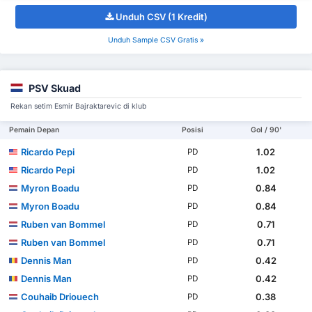
Unduh CSV (1 Kredit)
Unduh Sample CSV Gratis »
PSV Skuad
Rekan setim Esmir Bajraktarevic di klub
Pemain Depan
Posisi
Gol / 90'
Ricardo Pepi
1.02
PD
Ricardo Pepi
1.02
PD
Myron Boadu
0.84
PD
Myron Boadu
0.84
PD
Ruben van Bommel
0.71
PD
Ruben van Bommel
0.71
PD
Dennis Man
0.42
PD
Dennis Man
0.42
PD
Couhaib Driouech
0.38
PD