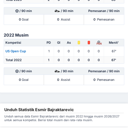
/ 90 min
/ 90 min
Pemesanan / 90 min
0
Goal
0
Assist
0
Pemesanan
2022 Musim
Kompetisi
PD
Gl
As
Menit'
PEN
US Open Cup
1
0
0
0
0
0
67'
Total 2022
1
0
0
0
0
0
67'
/ 90 min
/ 90 min
Pemesanan / 90 min
0
Goal
0
Assist
0
Pemesanan
Unduh Statistik Esmir Bajraktarevic
Unduh semua data Esmir Bajraktarevic dari musim 2022 hingga musim 2026/2027
untuk semua kompetisi. Berisi total musim dan rata-rata musim.