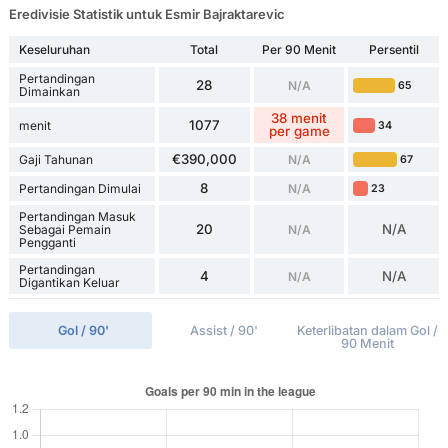
Eredivisie Statistik untuk Esmir Bajraktarevic
Keseluruhan
Total
Per 90 Menit
Persentil
Pertandingan
28
N/A
65
Dimainkan
38 menit
1077
menit
34
per game
€390,000
Gaji Tahunan
N/A
67
8
Pertandingan Dimulai
N/A
23
Pertandingan Masuk
20
N/A
Sebagai Pemain
N/A
Pengganti
Pertandingan
4
N/A
N/A
Digantikan Keluar
Gol / 90'
Assist / 90'
Keterlibatan dalam Gol /
90 Menit