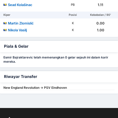
Sead Kolašinac
1.11
PB
Kiper
Posisi
Kebobolan / 90'
Martin Zlomislić
0.00
K
Nikola Vasilj
1.00
K
Piala & Gelar
Esmir Bajraktarevic telah memenangkan 0 gelar sejauh ini dalam karir
mereka.
Riwayar Transfer
New England Revolution -> PSV Eindhoven