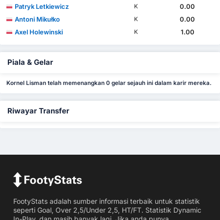
Patryk Letkiewicz
0.00
K
Antoni Mikułko
0.00
K
Axel Holewinski
1.00
K
Piala & Gelar
Kornel Lisman telah memenangkan 0 gelar sejauh ini dalam karir mereka.
Riwayar Transfer
FootyStats adalah sumber informasi terbaik untuk statistik
seperti Goal, Over 2,5/Under 2,5, HT/FT. Statistik Dynamic
In-Play, dan masih banyak lagi. Jika anda punya