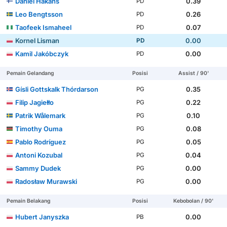
Daniel Håkans
0.39
PD
Leo Bengtsson
0.26
PD
Taofeek Ismaheel
0.07
PD
Kornel Lisman
0.00
PD
Kamil Jakóbczyk
0.00
PD
Pemain Gelandang
Posisi
Assist / 90'
Gísli Gottskalk Thórdarson
0.35
PG
Filip Jagiełło
0.22
PG
Patrik Wålemark
0.10
PG
Timothy Ouma
0.08
PG
Pablo Rodríguez
0.05
PG
Antoni Kozubal
0.04
PG
Sammy Dudek
0.00
PG
Radosław Murawski
0.00
PG
Pemain Belakang
Posisi
Kebobolan / 90'
Hubert Janyszka
0.00
PB