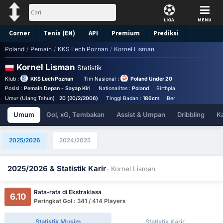
LIGA
MENU
Corner
Tenis (EN)
API
Premium
Prediksi
Poland
/
Pemain
/
KKS Lech Poznan
/
Kornel Lisman
Kornel Lisman
Statistik
Klub :
KKS Lech Poznan
Tim Nasional :
Poland Under 20
Posisi :
Pemain Depan - Sayap Kiri
Nationalitas :
Poland
Birthplace :
Szczecin - Po
Umur (Ulang Tahun) :
20 (20/2/2006)
Tinggi Badan :
186cm
Berat Badan :
74kg
Umum
Gol, xG, Tembakan
Assist & Umpan
Dribbling
K
2025/2026
2024/2025
2025/2026 & Statistik Karir
- Kornel Lisman
Rata-rata di Ekstraklasa
6.10
Peringkat Gol : 341 / 414 Players
Statistik Musim
Statistik Karir