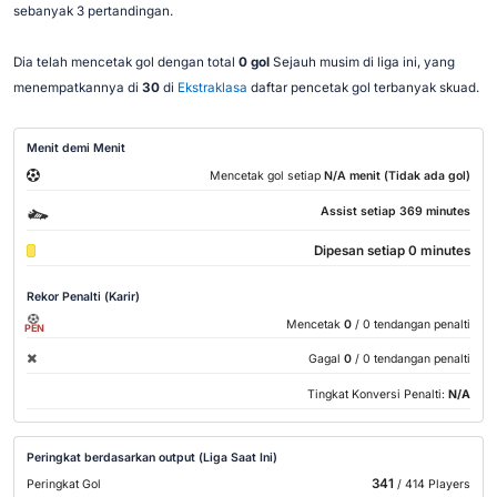
sebanyak 3 pertandingan.
Dia telah mencetak gol dengan total
0 gol
Sejauh musim di liga ini, yang
menempatkannya di
30
di
Ekstraklasa
daftar pencetak gol terbanyak skuad.
Menit demi Menit
Mencetak gol setiap
N/A menit (Tidak ada gol)
Assist setiap 369 minutes
Dipesan setiap 0 minutes
Rekor Penalti (Karir)
Mencetak
0
/ 0 tendangan penalti
PEN
Gagal
0
/ 0 tendangan penalti
Tingkat Konversi Penalti:
N/A
Peringkat berdasarkan output (Liga Saat Ini)
341
Peringkat Gol
/ 414 Players