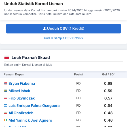
Unduh Statistik Kornel Lisman
Unduh semua data Kornel Lisman dari musim 2024/2025 hingga musim 2025/2026
untuk semua kompetisi. Berisi total musim dan rata-rata musim.
Unduh CSV (1 Kredit)
Unduh Sample CSV Gratis »
Lech Poznań Skuad
Rekan setim Kornel Lisman di klub
Pemain Depan
Posisi
Gol / 90'
Bryan Fiabema
0.68
PD
Mikael Ishak
0.59
PD
Filip Szymczak
0.57
PD
Luis Enrique Palma Oseguera
0.54
PD
Ali Gholizadeh
0.48
PD
Mel Yannick Joel Agnero
0.46
PD