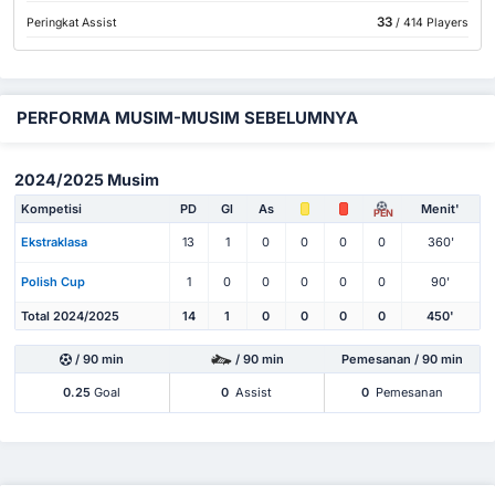
33
Peringkat Assist
/ 414 Players
PERFORMA MUSIM-MUSIM SEBELUMNYA
2024/2025 Musim
Kompetisi
PD
Gl
As
Menit'
PEN
Ekstraklasa
13
1
0
0
0
0
360'
Polish Cup
1
0
0
0
0
0
90'
Total 2024/2025
14
1
0
0
0
0
450'
/ 90 min
/ 90 min
Pemesanan / 90 min
0.25
Goal
0
Assist
0
Pemesanan