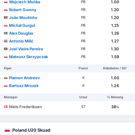
Wojciech Mońka
1.00
PB
Robert Gumny
1.20
PB
João Moutinho
1.20
PB
Michał Gurgul
1.25
PB
Alex Douglas
1.26
PB
Antonio Milić
1.27
PB
Joel Vieira Pereira
1.30
PB
Mateusz Skrzypczak
1.59
PB
Kiper
Posisi
Kebobolan / 90'
Plamen Andreev
1.00
K
Bartosz Mrozek
1.24
K
Manager
Umur
% Menang
Niels Frederiksen
38
57
%
Poland U20 Skuad