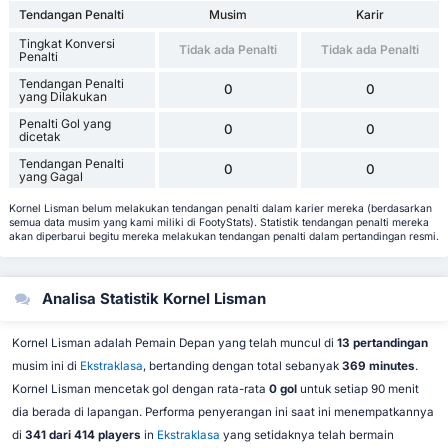
Tendangan Penalti
Musim
Karir
Tingkat Konversi
Tidak ada Penalti
Tidak ada Penalti
Penalti
Tendangan Penalti
0
0
yang Dilakukan
Penalti Gol yang
0
0
dicetak
Tendangan Penalti
0
0
yang Gagal
Kornel Lisman belum melakukan tendangan penalti dalam karier mereka (berdasarkan
semua data musim yang kami miliki di FootyStats). Statistik tendangan penalti mereka
akan diperbarui begitu mereka melakukan tendangan penalti dalam pertandingan resmi.
Analisa Statistik Kornel Lisman
Kornel Lisman adalah Pemain Depan yang telah muncul di
13 pertandingan
musim ini di
Ekstraklasa
, bertanding dengan total sebanyak
369 minutes
.
Kornel Lisman mencetak gol dengan rata-rata
0 gol
untuk setiap 90 menit
dia berada di lapangan. Performa penyerangan ini saat ini menempatkannya
di
341 dari 414 players
in
Ekstraklasa
yang setidaknya telah bermain