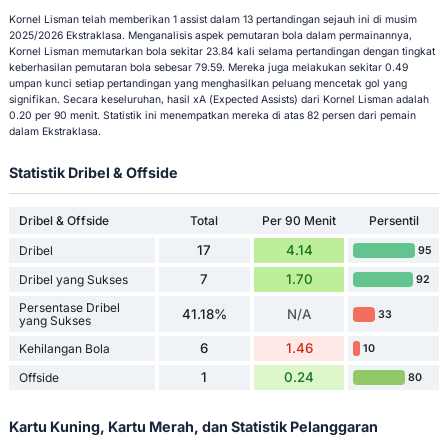
Kornel Lisman telah memberikan 1 assist dalam 13 pertandingan sejauh ini di musim
2025/2026 Ekstraklasa. Menganalisis aspek pemutaran bola dalam permainannya,
Kornel Lisman memutarkan bola sekitar 23.84 kali selama pertandingan dengan tingkat
keberhasilan pemutaran bola sebesar 79.59. Mereka juga melakukan sekitar 0.49
umpan kunci setiap pertandingan yang menghasilkan peluang mencetak gol yang
signifikan. Secara keseluruhan, hasil xA (Expected Assists) dari Kornel Lisman adalah
0.20 per 90 menit. Statistik ini menempatkan mereka di atas 82 persen dari pemain
dalam Ekstraklasa.
Statistik Dribel & Offside
Dribel & Offside
Total
Per 90 Menit
Persentil
17
4.14
Dribel
95
7
1.70
Dribel yang Sukses
92
Persentase Dribel
41.18%
N/A
33
yang Sukses
6
1.46
Kehilangan Bola
10
1
0.24
Offside
80
Kartu Kuning, Kartu Merah, dan Statistik Pelanggaran