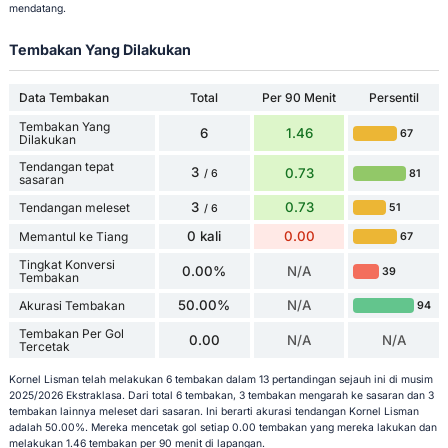
mendatang.
Tembakan Yang Dilakukan
Data Tembakan
Total
Per 90 Menit
Persentil
Tembakan Yang
6
1.46
67
Dilakukan
Tendangan tepat
3
0.73
81
/ 6
sasaran
3
0.73
Tendangan meleset
51
/ 6
0 kali
0.00
Memantul ke Tiang
67
Tingkat Konversi
0.00%
N/A
39
Tembakan
50.00%
N/A
Akurasi Tembakan
94
Tembakan Per Gol
0.00
N/A
N/A
Tercetak
Kornel Lisman telah melakukan 6 tembakan dalam 13 pertandingan sejauh ini di musim
2025/2026 Ekstraklasa. Dari total 6 tembakan, 3 tembakan mengarah ke sasaran dan 3
tembakan lainnya meleset dari sasaran. Ini berarti akurasi tendangan Kornel Lisman
adalah 50.00%. Mereka mencetak gol setiap 0.00 tembakan yang mereka lakukan dan
melakukan 1.46 tembakan per 90 menit di lapangan.