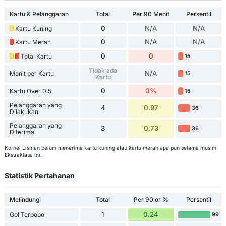
Kartu & Pelanggaran
Total
Per 90 Menit
Persentil
0
N/A
N/A
Kartu Kuning
0
N/A
N/A
Kartu Merah
0
0
Total Kartu
15
Tidak ada
N/A
Menit per Kartu
15
Kartu
0
0%
Kartu Over 0.5
15
Pelanggaran yang
4
0.97
36
Dilakukan
Pelanggaran yang
3
0.73
36
Diterima
Kornel Lisman belum menerima kartu kuning atau kartu merah apa pun selama musim
Ekstraklasa ini.
Statistik Pertahanan
Melindungi
Total
Per 90 or %
Persentil
1
0.24
Gol Terbobol
99