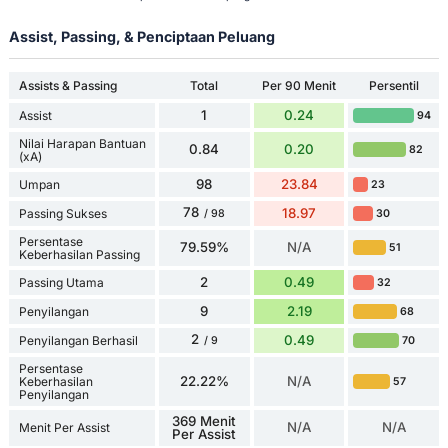
Assist, Passing, & Penciptaan Peluang
Assists & Passing
Total
Per 90 Menit
Persentil
1
0.24
Assist
94
Nilai Harapan Bantuan
0.84
0.20
82
(xA)
98
23.84
Umpan
23
78
18.97
Passing Sukses
30
/ 98
Persentase
79.59%
N/A
51
Keberhasilan Passing
2
0.49
Passing Utama
32
9
2.19
Penyilangan
68
2
0.49
Penyilangan Berhasil
70
/ 9
Persentase
22.22%
N/A
Keberhasilan
57
Penyilangan
369 Menit
N/A
N/A
Menit Per Assist
Per Assist