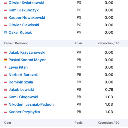
Oliwier Kwiatkowski
0.00
PG
Kamil Jakubczyk
0.00
PG
Kacper Nowakowski
0.00
PG
Oliwier Olewinski
0.00
PG
Oskar Kubiak
0.00
PG
Pemain Belakang
Posisi
Kebobolan / 90'
Jakub Krzyżanowski
0.00
PB
Paskal Konrad Meyer
0.00
PB
Levis Pitan
0.00
PB
Norbert Barczak
0.00
PB
Dominik Szala
0.00
PB
Jakub Lewicki
0.76
PB
Kamil Głogowski
1.03
PB
Nikodem Leśniak-Paduch
1.03
PB
Kacper Przybyłko
1.03
PB
Kiper
Posisi
Kebobolan / 90'