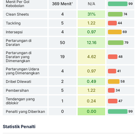
Menit Per Gol
369 Menit'
N/A
99
Kebobolan
4
31%
Clean Sheets
74
5
1.22
Tackling
44
4
0.97
Intersepsi
69
Pertarungan di
50
12.16
79
Daratan
Pertarungan di
19
4.62
Daratan yang
48
Dimenangkan
Pertarungan Udara
4
0.97
41
yang Dimenangkan
2
0.49
Dribel Dilewati
58
5
1.22
Pembersihan
34
Tendangan yang
1
0.24
47
diblokir
0
0.00
Penalti yang Diberikan
99
Statistik Penalti