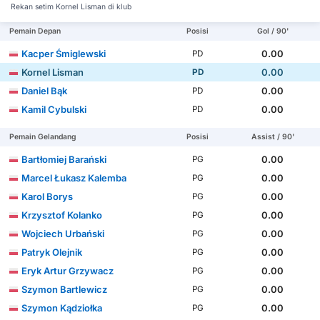
Rekan setim Kornel Lisman di klub
Pemain Depan
Posisi
Gol / 90'
Kacper Śmiglewski
0.00
PD
Kornel Lisman
0.00
PD
Daniel Bąk
0.00
PD
Kamil Cybulski
0.00
PD
Pemain Gelandang
Posisi
Assist / 90'
Bartłomiej Barański
0.00
PG
Marcel Łukasz Kalemba
0.00
PG
Karol Borys
0.00
PG
Krzysztof Kolanko
0.00
PG
Wojciech Urbański
0.00
PG
Patryk Olejnik
0.00
PG
Eryk Artur Grzywacz
0.00
PG
Szymon Bartlewicz
0.00
PG
Szymon Kądziołka
0.00
PG