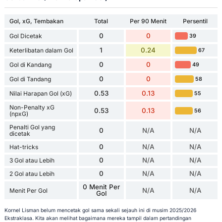
Gol, xG, Tembakan
Total
Per 90 Menit
Persentil
0
0
Gol Dicetak
39
1
0.24
Keterlibatan dalam Gol
67
0
0
Gol di Kandang
49
0
0
Gol di Tandang
58
0.53
0.13
Nilai Harapan Gol (xG)
55
Non-Penalty xG
0.53
0.13
56
(npxG)
Penalti Gol yang
0
N/A
N/A
dicetak
0
N/A
N/A
Hat-tricks
0
N/A
N/A
3 Gol atau Lebih
0
N/A
N/A
2 Gol atau Lebih
0 Menit Per
N/A
N/A
Menit Per Gol
Gol
Kornel Lisman belum mencetak gol sama sekali sejauh ini di musim 2025/2026
Ekstraklasa. Kita akan melihat bagaimana mereka tampil dalam pertandingan