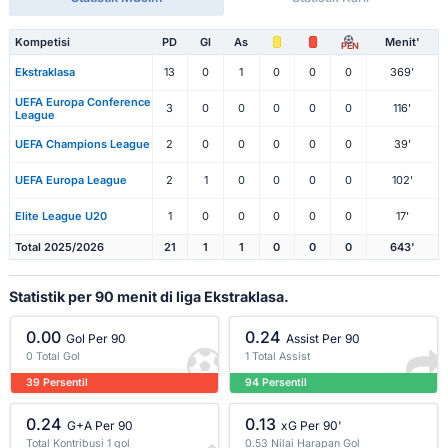
Kompetisi
PD
Gl
As
Menit'
PEN
Ekstraklasa
13
0
1
0
0
0
369'
UEFA Europa Conference
3
0
0
0
0
0
116'
League
UEFA Champions League
2
0
0
0
0
0
39'
UEFA Europa League
2
1
0
0
0
0
102'
Elite League U20
1
0
0
0
0
0
17'
Total 2025/2026
21
1
1
0
0
0
643'
Statistik per 90 menit di liga Ekstraklasa.
0.00
0.24
Gol Per 90
Assist Per 90
0 Total Gol
1 Total Assist
39 Persentil
94 Persentil
0.24
0.13
G+A Per 90
xG Per 90'
Total Kontribusi 1 gol
0.53 Nilai Harapan Gol