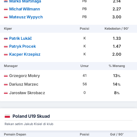
Marko Martinaga
2.14
PB
Michał Willmann
2.27
PB
Mateusz Wypych
3.00
PB
Kiper
Posisi
Kebobolan / 90'
Patrik Lukáč
1.33
K
Patryk Procek
1.47
K
Kacper Krzepisz
2.00
K
Manager
Umur
% Menang
Grzegorz Mokry
13
41
%
Dariusz Marzec
14
56
%
Jarosław Skrobacz
8
0
%
Poland U19 Skuad
Rekan setim Jakub Kisiel di klub
Pemain Depan
Posisi
Gol / 90'