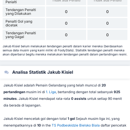
Tidak ada Penalti
Tidak ada Penalti
Penalti
Tendangan Penalti
0
0
yang Dilakukan
Penalti Gol yang
0
0
dicetak
Tendangan Penalti
0
0
yang Gagal
Jakub Kisiel belum melakukan tendangan penalti dalam karier mereka (berdasarkan
semua data musim yang kami miliki di FootyStats). Statistik tendangan penalti mereka
akan diperbarui begitu mereka melakukan tendangan penalti dalam pertandingan resmi.
Analisa Statistik Jakub Kisiel
Jakub Kisiel adalah Pemain Gelandang yang telah muncul di
20
pertandingan
musim ini di
1. Liga
, bertanding dengan total sebanyak
925
minutes
. Jakub Kisiel mendapat rata-rata
0 assists
untuk setiap 90 menit
dia berada di lapangan.
Jakub Kisiel mencetak gol dengan total
1 gol
Sejauh musim liga ini, yang
menempatkannya di
10
in the
TS Podbeskidzie Bielsko Biala
daftar pencetak