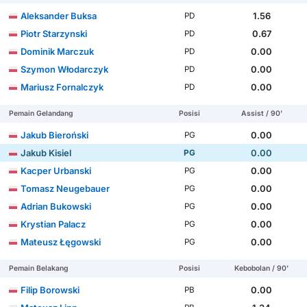
Aleksander Buksa
1.56
PD
Piotr Starzynski
0.67
PD
Dominik Marczuk
0.00
PD
Szymon Włodarczyk
0.00
PD
Mariusz Fornalczyk
0.00
PD
Pemain Gelandang
Posisi
Assist / 90'
Jakub Bieroński
0.00
PG
Jakub Kisiel
0.00
PG
Kacper Urbanski
0.00
PG
Tomasz Neugebauer
0.00
PG
Adrian Bukowski
0.00
PG
Krystian Palacz
0.00
PG
Mateusz Łęgowski
0.00
PG
Pemain Belakang
Posisi
Kebobolan / 90'
Filip Borowski
0.00
PB