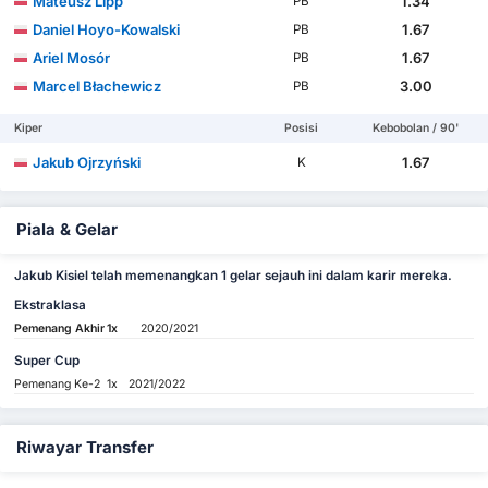
Mateusz Lipp
1.34
PB
Daniel Hoyo-Kowalski
1.67
PB
Ariel Mosór
1.67
PB
Marcel Błachewicz
3.00
PB
Kiper
Posisi
Kebobolan / 90'
Jakub Ojrzyński
1.67
K
Piala & Gelar
Jakub Kisiel telah memenangkan 1 gelar sejauh ini dalam karir mereka.
Ekstraklasa
Pemenang Akhir
1x
2020/2021
Super Cup
Pemenang Ke-2
1x
2021/2022
Riwayar Transfer