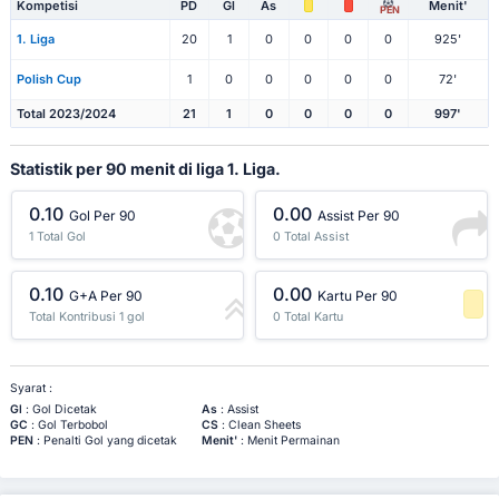
Kompetisi
PD
Gl
As
Menit'
PEN
1. Liga
20
1
0
0
0
0
925'
Polish Cup
1
0
0
0
0
0
72'
Total 2023/2024
21
1
0
0
0
0
997'
Statistik per 90 menit di liga 1. Liga.
0.10
0.00
Gol Per 90
Assist Per 90
1 Total Gol
0 Total Assist
0.10
0.00
G+A Per 90
Kartu Per 90
Total Kontribusi 1 gol
0 Total Kartu
-1 Persentil
Syarat :
Gl
: Gol Dicetak
As
: Assist
GC
: Gol Terbobol
CS
: Clean Sheets
PEN
: Penalti Gol yang dicetak
Menit'
: Menit Permainan