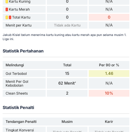
0
N/A
Kartu Kuning
0
N/A
Kartu Merah
0
0
Total Kartu
N/A
Menit per Kartu
Tidak ada Kartu
Jakub Kisiel belum menerima kartu kuning atau kartu merah apa pun selama musim 1.
Liga ini.
Statistik Pertahanan
Melindungi
Total
Per 90 or %
15
1.46
Gol Terbobol
Menit Per Gol
62 Menit'
N/A
Kebobolan
2
10%
Clean Sheets
Statistik Penalti
Tendangan Penalti
Musim
Karir
Tingkat Konversi