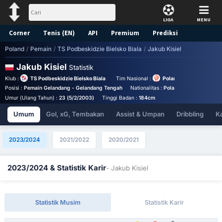
LIGA
MENU
Corner
Tenis (EN)
API
Premium
Prediksi
Poland
/
Pemain
/
TS Podbeskidzie Bielsko Biala
/
Jakub Kisiel
Jakub Kisiel
Statistik
Klub :
TS Podbeskidzie Bielsko Biala
Tim Nasional :
Poland Under 19
Posisi :
Pemain Gelandang - Gelandang Tengah
Nationalitas :
Poland
Birthplace :
P
Umur (Ulang Tahun) :
23 (5/2/2003)
Tinggi Badan :
184cm
Umum
Gol, xG, Tembakan
Assist & Umpan
Dribbling
K
2023/2024
2021/2022
2020/2021
2023/2024 & Statistik Karir
- Jakub Kisiel
Statistik Musim
Statistik Karir