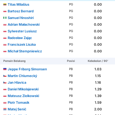
Titas Milašius
0.00
PG
Bartosz Bernard
0.00
PG
Samuel Nnoshiri
0.00
PG
Adrian Małachowski
0.00
PG
Sylwester Lusiusz
0.00
PG
Radosław Zając
0.00
PG
Franciszek Liszka
0.00
PG
Michał Stempniewicz
0.00
PG
Pemain Belakang
Posisi
Kebobolan / 90'
Jeppe Friborg Simonsen
1.03
PB
Martin Chlumecký
1.15
PB
Jan Hlavica
1.16
PB
Daniel Mikolajewski
1.29
PB
Mateusz Ziolkowski
1.39
PB
Piotr Tomasik
1.59
PB
Matej Senić
2.00
PB