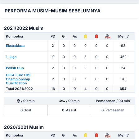
PERFORMA MUSIM-MUSIM SEBELUMNYA
2021/2022 Musim
Kompetisi
PD
Gl
As
Menit'
PEN
Ekstraklasa
2
0
0
0
0
0
92'
1. Liga
10
0
0
3
0
0
462'
Polish Cup
2
0
0
0
0
0
24'
UEFA Euro U19
Championship
2
0
0
1
0
0
76'
Qualification
Total 2021/2022
16
0
0
4
0
0
654'
/ 90 min
/ 90 min
Pemesanan / 90 min
0
Goal
0
Assist
0
Pemesanan
2020/2021 Musim
Kompetisi
PD
Gl
As
Menit'
PEN