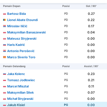
Pemain Depan
Posisi
Gol / 90'
Bartosz Bida
0.27
PD
Lionel Abate Etoundi
0.22
PD
Miroslav Iličić
0.17
PD
Maksymilian Banaszewski
0.04
PD
Mateusz Stryjewski
0.00
PD
Haris Kadrić
0.00
PD
Antonio Perošević
0.00
PD
Marco Siverio Toro
0.00
PD
Pemain Gelandang
Posisi
Assist / 90'
Jaka Kolenc
0.23
PG
Tomasz Jodłowiec
0.21
PG
Marcel Misztal
0.11
PG
Maksymilian Sitek
0.07
PG
Michał Stryjewski
0.00
PG
Jakub Kisiel
0.00
PG