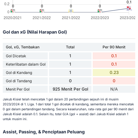
Gol dan xG (Nilai Harapan Gol)
Gol, xG, Tembakan
Total
Per 90 Menit
1
0.1
Gol Dicetak
1
0.1
Keterlibatan dalam Gol
1
0.23
Gol di Kandang
0
0
Gol di Tandang
925 Menit Per Gol
N/A
Menit Per Gol
Jakub Kisiel telah mencetak 1 gol dalam 20 pertandingan sejauh ini di musim
2023/2024 di 1. Liga. 1 dari total 1 gol dicetak di kandang, sementara mereka mencetak
0 gol dalam pertandingan tandang. Secara keseluruhan, rata-rata gol per 90 menit dari
Jakub Kisiel adalah 0.1. Selain itu, total G/A (gol + assist) dari Jakub Kisiel adalah 1
untuk musim ini.
Assist, Passing, & Penciptaan Peluang