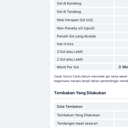
Gol di Kandang
Gol di Tandang
Nilai Harapan Gol (xG)
Non-Penalty xG (npxG)
Penalti Gol yang dicetak
Hat-tricks
3 Gol atau Lebih
2 Gol atau Lebih
0 Me
Menit Per Gol
Cesar Garza Cantu belum mencetak gol sama sekali s
bagaimana mereka tampil dalam pertandingan mend
Tembakan Yang Dilakukan
Data Tembakan
Tembakan Yang Dilakukan
Tendangan tepat sasaran