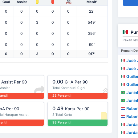
Goal
Assist
Menit'
PEN
0
0
0
0
0
22'
0
0
3
0
0
549'
Pu
0
0
0
0
0
256'
Rekan set
0
0
0
0
0
90'
Pemain De
0
0
3
0
0
917'
José Ju
José Ju
Guiller
0.00
Assist Per 90
G+A Per 90
Guiller
 Assist
Total Kontribusi 0 gol
Junin
entil
23 Persentil
Junin
0.49
Rober
xA Per 90
Kartu Per 90
lai Harapan Assist
3 Total Kartu
Rober
entil
93 Persentil
Jordan 
Jordan 