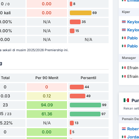
Emilia
0
0.00
8
/ 0
Kiper
0 kali
0.00
69
0.00%
N/A
Keylo
35
Keylo
0.00%
N/A
15
Pablo Em
0.00
N/A
N/A
Pablo Em
sekali di musim 2025/2026 Premiership ini.
Manager
g
Efraín
Efraín
Total
Per 90 Menit
Persentil
0
0
44
0.03
0.12
49
Pu
23
94.09
99
Rekan set
15
61.36
97
/ 23
Pemain De
65.22%
N/A
13
Rober
0
0.00
5
Jordan 