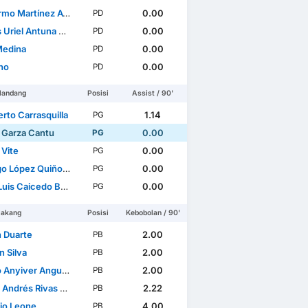
mo Martínez Ayala
0.00
PD
riel Antuna Romero
0.00
PD
Medina
0.00
PD
ho
0.00
PD
landang
Posisi
Assist / 90'
rto Carrasquilla
1.14
PG
 Garza Cantu
0.00
PG
 Vite
0.00
PG
o López Quiñones
0.00
PG
is Caicedo Barrera
0.00
PG
lakang
Posisi
Kebobolan / 90'
 Duarte
2.00
PB
n Silva
2.00
PB
nyiver Angulo Mosquera
2.00
PB
drés Rivas Gutiérrez
2.22
PB
io Leone
4.00
PB