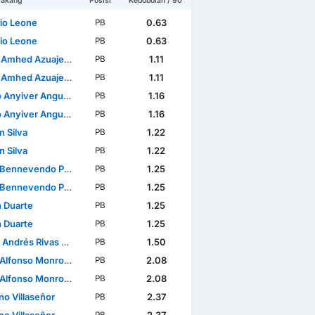
lakang
Posisi
Kebobolan / 90'
io Leone
0.63
PB
io Leone
0.63
PB
mhed Azuaje García
1.11
PB
mhed Azuaje García
1.11
PB
nyiver Angulo Mosquera
1.16
PB
nyiver Angulo Mosquera
1.16
PB
n Silva
1.22
PB
n Silva
1.22
PB
Bennevendo Peña
1.25
PB
Bennevendo Peña
1.25
PB
 Duarte
1.25
PB
 Duarte
1.25
PB
drés Rivas Gutiérrez
1.50
PB
lfonso Monroy Reyes
2.08
PB
lfonso Monroy Reyes
2.08
PB
no Villaseñor
2.37
PB