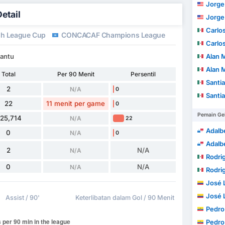
Jorge
etail
Jorge
Carlos U
sh League Cup
CONCACAF Champions League
Carlos U
Cantu
Alan 
Alan 
Total
Per 90 Menit
Persentil
Santi
2
N/A
0
Santi
22
11 menit per game
0
Pemain Ge
25,714
N/A
22
Adalbe
0
N/A
0
Adalbe
2
N/A
N/A
Rodrig
0
N/A
N/A
Rodrig
José Lu
José Lu
Assist / 90'
Keterlibatan dalam Gol / 90 Menit
Pedro
Pedro