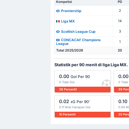
Kompetisi
PD
2
Premiership
14
Liga MX
3
Scottish League Cup
CONCACAF Champions
1
League
Total 2025/2026
20
Statistik per 90 menit di liga Liga MX.
0.00
0.00
Gol Per 90
0 Total Gol
0 Total
38 Persentil
39 Pers
0.02
0.10
xG Per 90'
0.11 Nilai Harapan Gol
0.65 Ni
15 Persentil
35 Pers