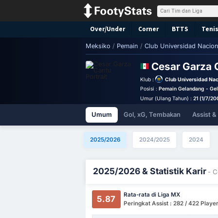
Over/Under
Corner
BTTS
Tenis
Meksiko
/
Pemain
/
Club Universidad Nacion
Cesar Garza
Klub :
Club Universidad Nac
Posisi :
Pemain Gelandang - Ge
Umur (Ulang Tahun) :
21 (1/7/20
Umum
Gol, xG, Tembakan
Assist 
2025/2026
2024/2025
2024
2025/2026 & Statistik Karir
- C
Rata-rata di Liga MX
5.87
Peringkat Assist : 282 / 422 Playe