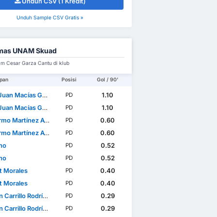
Unduh CSV (1 Kredit)
Unduh Sample CSV Gratis »
mas UNAM Skuad
im Cesar Garza Cantu di klub
pan
Posisi
Gol / 90'
an Macías Guzmán
1.10
PD
an Macías Guzmán
1.10
PD
mo Martínez Ayala
0.60
PD
mo Martínez Ayala
0.60
PD
ho
0.52
PD
ho
0.52
PD
t Morales
0.40
PD
t Morales
0.40
PD
Carrillo Rodríguez
0.29
PD
Carrillo Rodríguez
0.29
PD