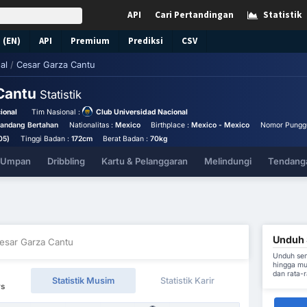
API
Cari Pertandingan
Statistik
 (EN)
API
Premium
Prediksi
CSV
al
/
Cesar Garza Cantu
 Cantu
Statistik
ional
Tim Nasional :
Club Universidad Nacional
landang Bertahan
Nationalitas :
Mexico
Birthplace :
Mexico - Mexico
Nomor Pungg
05)
Tinggi Badan :
172cm
Berat Badan :
70kg
& Umpan
Dribbling
Kartu & Pelanggaran
Melindungi
Tendanga
Unduh 
esar Garza Cantu
Unduh sem
hingga mu
dan rata-
Statistik Musim
Statistik Karir
rs