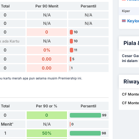
Total
Per 90 Menit
Persentil
Kiper
0
N/A
N/A
Keylo
0
N/A
N/A
0
0
10
N/A
k ada Kartu
10
Piala 
0
0%
11
Cesar Ga
0
0.00
5
ini dalam
0
0.00
1
u kartu merah apa pun selama musim Premiership ini.
Riway
CF Monte
CF Monte
Total
Per 90 or %
Persentil
0
0
99
 Menit'
N/A
0
1
50%
98