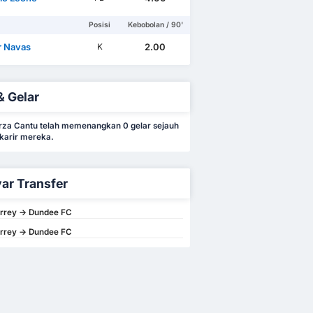
Posisi
Kebobolan / 90'
r Navas
2.00
K
& Gelar
rza Cantu telah memenangkan 0 gelar sejauh
 karir mereka.
ar Transfer
rrey -> Dundee FC
rrey -> Dundee FC