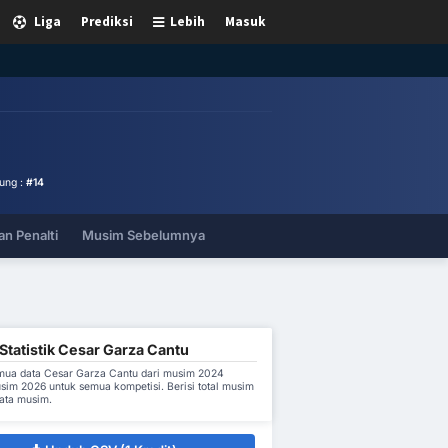
Liga
Prediksi
Lebih
Masuk
ung :
#14
n Penalti
Musim Sebelumnya
Statistik Cesar Garza Cantu
ua data Cesar Garza Cantu dari musim 2024
sim 2026 untuk semua kompetisi. Berisi total musim
rata musim.