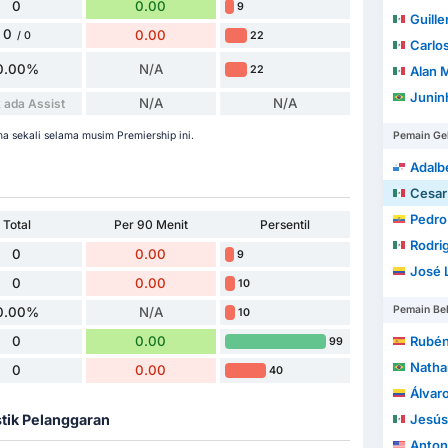
0
0.00
9
Guiller
0
0.00
22
/ 0
Carlos U
0.00%
N/A
22
Alan 
Junin
N/A
N/A
 ada Assist
a sekali selama musim Premiership ini.
Pemain Ge
Adalbe
Cesar
Pedro
Total
Per 90 Menit
Persentil
Rodrig
0
0.00
9
José Lu
0
0.00
10
Pemain Be
0.00%
N/A
10
0
0.00
Rubén
99
Natha
0
0.00
40
Álvaro A
stik Pelanggaran
Jesús An
Anton