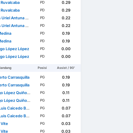
 Ruvalcaba
0.29
PD
 Ruvalcaba
0.29
PD
riel Antuna Romero
0.22
PD
riel Antuna Romero
0.22
PD
Medina
0.19
PD
Medina
0.19
PD
ago López López
0.00
PD
ago López López
0.00
PD
landang
Posisi
Assist / 90'
rto Carrasquilla
0.19
PG
rto Carrasquilla
0.19
PG
o López Quiñones
0.11
PG
o López Quiñones
0.11
PG
is Caicedo Barrera
0.07
PG
is Caicedo Barrera
0.07
PG
 Vite
0.03
PG
 Vite
0.03
PG