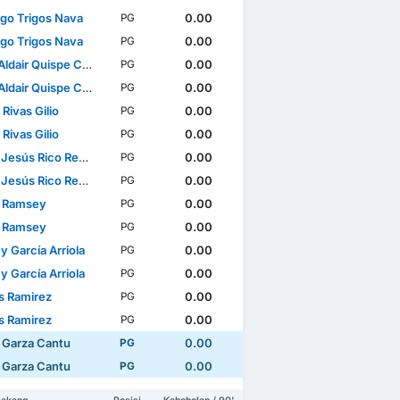
ago Trigos Nava
0.00
PG
ago Trigos Nava
0.00
PG
ldair Quispe Córdova
0.00
PG
ldair Quispe Córdova
0.00
PG
 Rivas Gilio
0.00
PG
 Rivas Gilio
0.00
PG
Jesús Rico Reyes
0.00
PG
Jesús Rico Reyes
0.00
PG
 Ramsey
0.00
PG
 Ramsey
0.00
PG
y García Arriola
0.00
PG
y García Arriola
0.00
PG
s Ramirez
0.00
PG
s Ramirez
0.00
PG
 Garza Cantu
0.00
PG
 Garza Cantu
0.00
PG