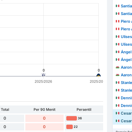
Santi
Santi
Piero A
Piero A
Ulises
Ulises
Ángel 
Ángel 
Aaron
Aaron
Stanle
Stanle
Denni
Denni
Total
Per 90 Menit
Persentil
Cesar
0
0
36
Cesar
0
0
22