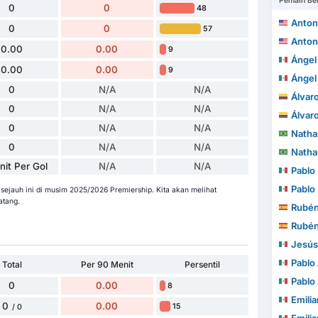
Pemain Be
0
0
48
Anton
0
0
57
Anton
0.00
0.00
9
Ángel A
0.00
0.00
9
Ángel A
0
N/A
N/A
Álvaro A
0
N/A
N/A
Álvaro A
0
N/A
N/A
Natha
0
N/A
N/A
Natha
nit Per Gol
N/A
N/A
Pablo 
Pablo 
ejauh ini di musim 2025/2026 Premiership. Kita akan melihat
atang.
Rubén
Rubén
Jesús An
Pablo A
Total
Per 90 Menit
Persentil
Pablo A
0
0.00
8
Emilia
0
0.00
15
/ 0