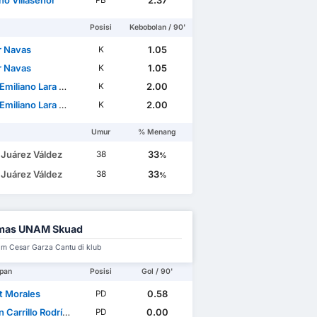
no Villaseñor
2.37
PB
Posisi
Kebobolan / 90'
r Navas
1.05
K
r Navas
1.05
K
iliano Lara Nevarez
2.00
K
iliano Lara Nevarez
2.00
K
Umur
% Menang
 Juárez Váldez
33
38
%
 Juárez Váldez
33
38
%
mas UNAM Skuad
im Cesar Garza Cantu di klub
pan
Posisi
Gol / 90'
t Morales
0.58
PD
Carrillo Rodríguez
0.00
PD