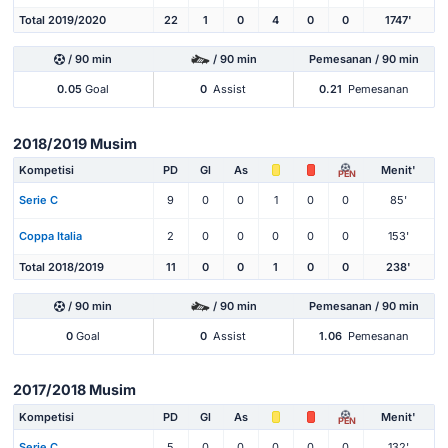
Total 2019/2020
22
1
0
4
0
0
1747'
/ 90 min
/ 90 min
Pemesanan / 90 min
0.05
Goal
0
Assist
0.21
Pemesanan
2018/2019 Musim
Kompetisi
PD
Gl
As
Menit'
PEN
Serie C
9
0
0
1
0
0
85'
Coppa Italia
2
0
0
0
0
0
153'
Total 2018/2019
11
0
0
1
0
0
238'
/ 90 min
/ 90 min
Pemesanan / 90 min
0
Goal
0
Assist
1.06
Pemesanan
2017/2018 Musim
Kompetisi
PD
Gl
As
Menit'
PEN
Serie C
5
0
0
0
0
0
132'