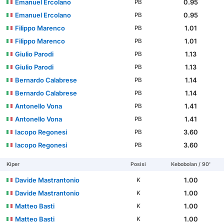
Emanuel Ercolano
0.95
PB
Emanuel Ercolano
0.95
PB
Filippo Marenco
1.01
PB
Filippo Marenco
1.01
PB
Giulio Parodi
1.13
PB
Giulio Parodi
1.13
PB
Bernardo Calabrese
1.14
PB
Bernardo Calabrese
1.14
PB
Antonello Vona
1.41
PB
Antonello Vona
1.41
PB
Iacopo Regonesi
3.60
PB
Iacopo Regonesi
3.60
PB
Kiper
Posisi
Kebobolan / 90'
Davide Mastrantonio
1.00
K
Davide Mastrantonio
1.00
K
Matteo Basti
1.00
K
Matteo Basti
1.00
K