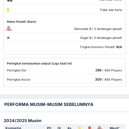
Tidak ada Kartu
Rekor Penalti (Karir)
Mencetak
0
/ 0 tendangan penalti
PEN
Gagal
0
/ 0 tendangan penalti
Tingkat Konversi Penalti:
N/A
Peringkat berdasarkan output (Liga Saat Ini)
296
Peringkat Gol
/ 489 Players
309
Peringkat Assist
/ 489 Players
PERFORMA MUSIM-MUSIM SEBELUMNYA
2024/2025 Musim
Kompetisi
PD
Gl
As
Menit'