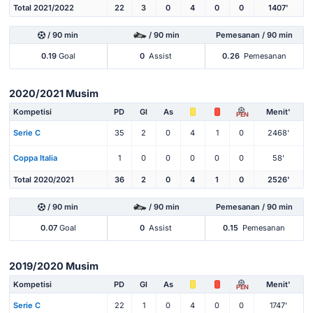
Total 2021/2022
22
3
0
4
0
0
1407'
/ 90 min
/ 90 min
Pemesanan / 90 min
0.19
Goal
0
Assist
0.26
Pemesanan
2020/2021 Musim
Kompetisi
PD
Gl
As
Menit'
PEN
Serie C
35
2
0
4
1
0
2468'
Coppa Italia
1
0
0
0
0
0
58'
Total 2020/2021
36
2
0
4
1
0
2526'
/ 90 min
/ 90 min
Pemesanan / 90 min
0.07
Goal
0
Assist
0.15
Pemesanan
2019/2020 Musim
Kompetisi
PD
Gl
As
Menit'
PEN
Serie C
22
1
0
4
0
0
1747'