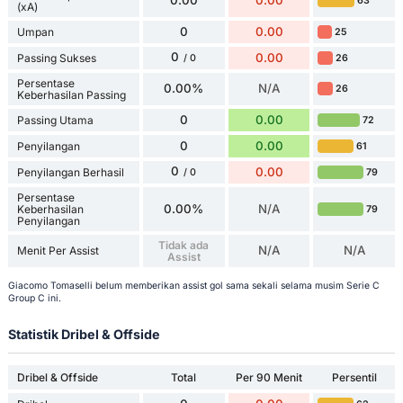
0.00
0.00
63
(xA)
0
0.00
Umpan
25
0
0.00
Passing Sukses
26
/ 0
Persentase
0.00%
N/A
26
Keberhasilan Passing
0
0.00
Passing Utama
72
0
0.00
Penyilangan
61
0
0.00
Penyilangan Berhasil
79
/ 0
Persentase
0.00%
N/A
Keberhasilan
79
Penyilangan
Tidak ada
N/A
N/A
Menit Per Assist
Assist
Giacomo Tomaselli belum memberikan assist gol sama sekali selama musim Serie C
Group C ini.
Statistik Dribel & Offside
Dribel & Offside
Total
Per 90 Menit
Persentil