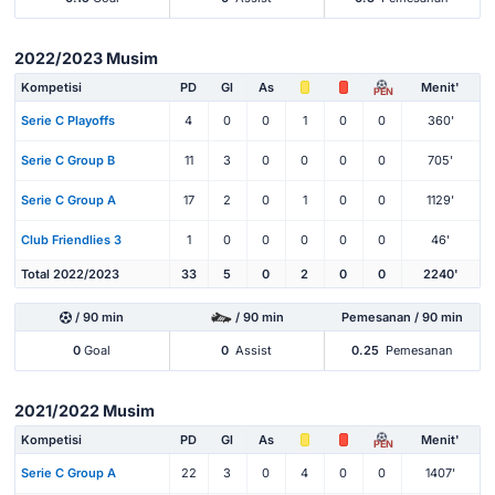
2022/2023 Musim
Kompetisi
PD
Gl
As
Menit'
PEN
Serie C Playoffs
4
0
0
1
0
0
360'
Serie C Group B
11
3
0
0
0
0
705'
Serie C Group A
17
2
0
1
0
0
1129'
Club Friendlies 3
1
0
0
0
0
0
46'
Total 2022/2023
33
5
0
2
0
0
2240'
/ 90 min
/ 90 min
Pemesanan / 90 min
0
Goal
0
Assist
0.25
Pemesanan
2021/2022 Musim
Kompetisi
PD
Gl
As
Menit'
PEN
Serie C Group A
22
3
0
4
0
0
1407'