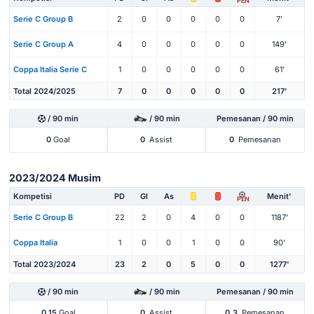
PEN
Serie C Group B
2
0
0
0
0
0
7'
Serie C Group A
4
0
0
0
0
0
149'
Coppa Italia Serie C
1
0
0
0
0
0
61'
Total 2024/2025
7
0
0
0
0
0
217'
/ 90 min
/ 90 min
Pemesanan / 90 min
0
Goal
0
Assist
0
Pemesanan
2023/2024 Musim
Kompetisi
PD
Gl
As
Menit'
PEN
Serie C Group B
22
2
0
4
0
0
1187'
Coppa Italia
1
0
0
1
0
0
90'
Total 2023/2024
23
2
0
5
0
0
1277'
/ 90 min
/ 90 min
Pemesanan / 90 min
0.15
Goal
0
Assist
0.3
Pemesanan