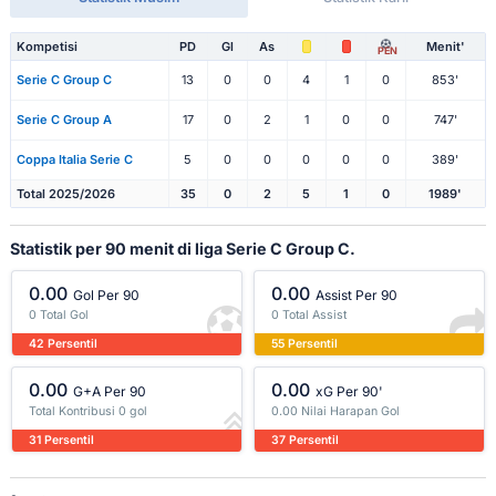
Kompetisi
PD
Gl
As
Menit'
PEN
Serie C Group C
13
0
0
4
1
0
853'
Serie C Group A
17
0
2
1
0
0
747'
Coppa Italia Serie C
5
0
0
0
0
0
389'
Total 2025/2026
35
0
2
5
1
0
1989'
Statistik per 90 menit di liga Serie C Group C.
0.00
0.00
Gol Per 90
Assist Per 90
0 Total Gol
0 Total Assist
42 Persentil
55 Persentil
0.00
0.00
G+A Per 90
xG Per 90'
Total Kontribusi 0 gol
0.00 Nilai Harapan Gol
31 Persentil
37 Persentil