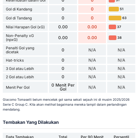
0
0
Keterlibatan dalam Gol
31
0
0
Gol di Kandang
51
0
0
Gol di Tandang
63
0.00
0.00
Nilai Harapan Gol (xG)
37
Non-Penalty xG
0.00
0.00
38
(npxG)
Penalti Gol yang
0
N/A
N/A
dicetak
0
N/A
N/A
Hat-tricks
0
N/A
N/A
3 Gol atau Lebih
0
N/A
N/A
2 Gol atau Lebih
0 Menit Per
N/A
N/A
Menit Per Gol
Gol
Giacomo Tomaselli belum mencetak gol sama sekali sejauh ini di musim 2025/2026
Serie C Group C. Kita akan melihat bagaimana mereka tampil dalam pertandingan
mendatang.
Tembakan Yang Dilakukan
Data Tembakan
Total
Per 90 Menit
Persentil