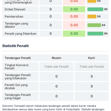
0
0.00
56
yang Dimenangkan
0
0.00
Dribel Dilewati
99
0
0.00
Pembersihan
56
Tendangan yang
0
0.00
84
diblokir
0
0.00
Penalti yang Diberikan
99
Statistik Penalti
Tendangan Penalti
Musim
Karir
Tingkat Konversi
Tidak ada Penalti
Tidak ada Penalti
Penalti
Tendangan Penalti
0
0
yang Dilakukan
Penalti Gol yang
0
0
dicetak
Tendangan Penalti
0
0
yang Gagal
Giacomo Tomaselli belum melakukan tendangan penalti dalam karier mereka
(berdasarkan semua data musim yang kami miliki di FootyStats). Statistik tendangan