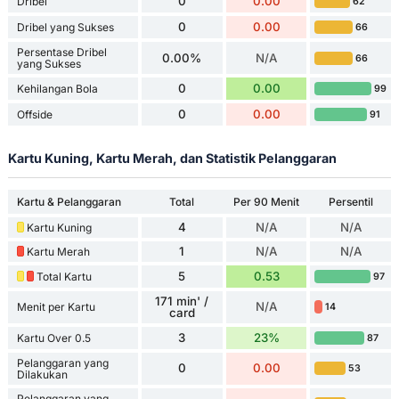
0
0.00
Dribel
62
0
0.00
Dribel yang Sukses
66
Persentase Dribel
0.00%
N/A
66
yang Sukses
0
0.00
Kehilangan Bola
99
0
0.00
Offside
91
Kartu Kuning, Kartu Merah, dan Statistik Pelanggaran
Kartu & Pelanggaran
Total
Per 90 Menit
Persentil
4
N/A
N/A
Kartu Kuning
1
N/A
N/A
Kartu Merah
5
0.53
Total Kartu
97
171 min' /
N/A
Menit per Kartu
14
card
3
23%
Kartu Over 0.5
87
Pelanggaran yang
0
0.00
53
Dilakukan
Pelanggaran yang