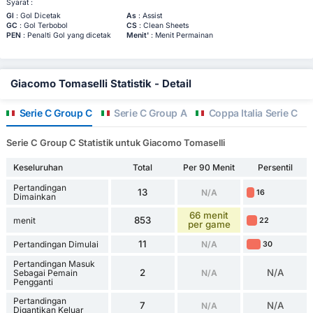
Syarat :
Gl
: Gol Dicetak
As
: Assist
GC
: Gol Terbobol
CS
: Clean Sheets
PEN
: Penalti Gol yang dicetak
Menit'
: Menit Permainan
Giacomo Tomaselli Statistik - Detail
Serie C Group C
Serie C Group A
Coppa Italia Serie C
Serie C Group C Statistik untuk Giacomo Tomaselli
Keseluruhan
Total
Per 90 Menit
Persentil
Pertandingan
13
N/A
16
Dimainkan
66 menit
853
menit
22
per game
11
Pertandingan Dimulai
N/A
30
Pertandingan Masuk
2
N/A
Sebagai Pemain
N/A
Pengganti
Pertandingan
7
N/A
N/A
Digantikan Keluar