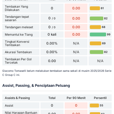
Tembakan Yang
0
0.00
61
Dilakukan
Tendangan tepat
0
0.00
82
/ 0
sasaran
0
0.00
Tendangan meleset
68
/ 0
0 kali
0.00
Memantul ke Tiang
99
Tingkat Konversi
0.00%
N/A
69
Tembakan
0.00%
N/A
Akurasi Tembakan
82
Tembakan Per Gol
0.00
N/A
N/A
Tercetak
Giacomo Tomaselli belum melakukan tembakan sama sekali di musim 2025/2026 Serie
C Group C ini.
Assist, Passing, & Penciptaan Peluang
Assists & Passing
Total
Per 90 Menit
Persentil
0
0
Assist
55
Nilai Harapan Bantuan