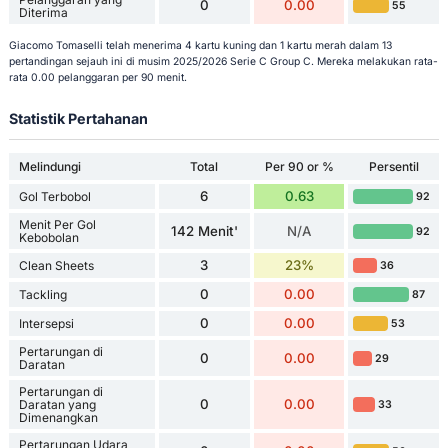
0
0.00
55
Diterima
Giacomo Tomaselli telah menerima 4 kartu kuning dan 1 kartu merah dalam 13
pertandingan sejauh ini di musim 2025/2026 Serie C Group C. Mereka melakukan rata-
rata 0.00 pelanggaran per 90 menit.
Statistik Pertahanan
Melindungi
Total
Per 90 or %
Persentil
6
0.63
Gol Terbobol
92
Menit Per Gol
142 Menit'
N/A
92
Kebobolan
3
23%
Clean Sheets
36
0
0.00
Tackling
87
0
0.00
Intersepsi
53
Pertarungan di
0
0.00
29
Daratan
Pertarungan di
0
0.00
Daratan yang
33
Dimenangkan
Pertarungan Udara