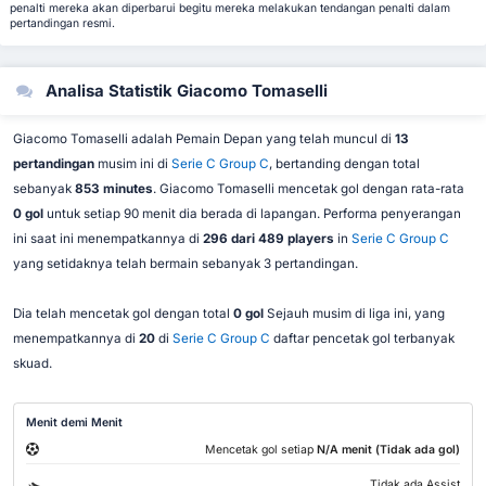
penalti mereka akan diperbarui begitu mereka melakukan tendangan penalti dalam
pertandingan resmi.
Analisa Statistik Giacomo Tomaselli
Giacomo Tomaselli adalah Pemain Depan yang telah muncul di
13
pertandingan
musim ini di
Serie C Group C
, bertanding dengan total
sebanyak
853 minutes
. Giacomo Tomaselli mencetak gol dengan rata-rata
0 gol
untuk setiap 90 menit dia berada di lapangan. Performa penyerangan
ini saat ini menempatkannya di
296 dari 489 players
in
Serie C Group C
yang setidaknya telah bermain sebanyak 3 pertandingan.
Dia telah mencetak gol dengan total
0 gol
Sejauh musim di liga ini, yang
menempatkannya di
20
di
Serie C Group C
daftar pencetak gol terbanyak
skuad.
Menit demi Menit
Mencetak gol setiap
N/A menit (Tidak ada gol)
Tidak ada Assist