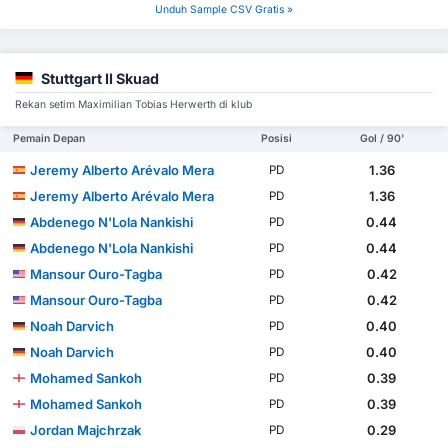
Unduh Sample CSV Gratis »
Stuttgart II Skuad
Rekan setim Maximilian Tobias Herwerth di klub
Pemain Depan
Posisi
Gol / 90'
Jeremy Alberto Arévalo Mera
1.36
PD
Jeremy Alberto Arévalo Mera
1.36
PD
Abdenego N'Lola Nankishi
0.44
PD
Abdenego N'Lola Nankishi
0.44
PD
Mansour Ouro-Tagba
0.42
PD
Mansour Ouro-Tagba
0.42
PD
Noah Darvich
0.40
PD
Noah Darvich
0.40
PD
Mohamed Sankoh
0.39
PD
Mohamed Sankoh
0.39
PD
Jordan Majchrzak
0.29
PD