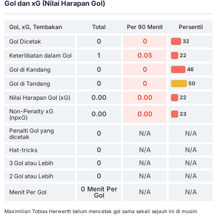
Gol dan xG (Nilai Harapan Gol)
Gol, xG, Tembakan
Total
Per 90 Menit
Persentil
0
0
Gol Dicetak
32
1
0.05
Keterlibatan dalam Gol
22
0
0
Gol di Kandang
46
0
0
Gol di Tandang
50
0.00
0.00
Nilai Harapan Gol (xG)
22
Non-Penalty xG
0.00
0.00
23
(npxG)
Penalti Gol yang
0
N/A
N/A
dicetak
0
N/A
N/A
Hat-tricks
0
N/A
N/A
3 Gol atau Lebih
0
N/A
N/A
2 Gol atau Lebih
0 Menit Per
N/A
N/A
Menit Per Gol
Gol
Maximilian Tobias Herwerth belum mencetak gol sama sekali sejauh ini di musim