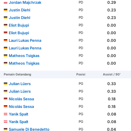
Jordan Majchrzak
0.29
PD
Justin Diehl
0.23
PD
Justin Diehl
0.23
PD
Eliot Bujupi
0.00
PD
Eliot Bujupi
0.00
PD
Lauri Lukas Penna
0.00
PD
Lauri Lukas Penna
0.00
PD
Matheos Tsigkas
0.00
PD
Matheos Tsigkas
0.00
PD
Pemain Gelandang
Posisi
Assist / 90'
Julian Lüers
0.33
PG
Julian Lüers
0.33
PG
Nicolás Sessa
0.18
PG
Nicolás Sessa
0.18
PG
Yanik Spalt
0.08
PG
Yanik Spalt
0.08
PG
Samuele Di Benedetto
0.04
PG