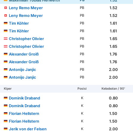
Leny Remo Meyer
1.52
PB
Leny Remo Meyer
1.52
PB
Tim Köhler
1.61
PB
Tim Köhler
1.61
PB
Christopher Olivier
1.65
PB
Christopher Olivier
1.65
PB
Alexander Groiß
1.76
PB
Alexander Groiß
1.76
PB
Antonijo Janjic
2.00
PB
Antonijo Janjic
2.00
PB
Kiper
Posisi
Kebobolan / 90'
Dominik Draband
0.80
K
Dominik Draband
0.80
K
Florian Hellstern
1.50
K
Florian Hellstern
1.50
K
Jerik von der Felsen
2.00
K