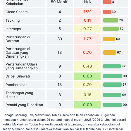
59 Menit'
N/A
41
Kebobolan
4
15%
Clean Sheets
39
2
0.11
Tackling
79
5
0.27
Intersepsi
82
Pertarungan di
33
1.77
63
Daratan
Pertarungan di
13
0.70
Daratan yang
67
Dimenangkan
Pertarungan Udara
9
0.48
92
yang Dimenangkan
0
0.00
Dribel Dilewati
99
13
0.70
Pembersihan
97
Tendangan yang
3
0.16
96
diblokir
0
0.00
Penalti yang Diberikan
99
Sebagai seorang Bek, Maximilian Tobias Herwerth telah kebobolan 30 gol dan
mencatat 4 clean sheet dalam 26 pertandingan di musim 2025/2026 3. Liga. Ini berarti
ketika Maximilian Tobias Herwerth berada di lapangan, tim mereka kebobolan gol
setiap 59 menit. Selain itu, mereka melakukan sekitar 0.11 tackle dan 0.27 intersepsi