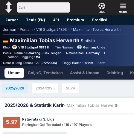
LIGA
MENU
Corner
Tenis (EN)
API
Premium
Prediksi
Jerman
/
Pemain
/
VfB Stuttgart 1893 II
/
Maximilian Tobias Herwerth
Maximilian Tobias Herwerth
Statistik
Klub :
VfB Stuttgart 1893 II
Tim Nasional :
Germany Under 20
Posisi :
Pemain Belakang - Bek Tengah
Nationalitas :
Germany
Birthplace :
German
Nomor Punggung :
#4
Umur (Ulang Tahun) :
20 (9/2/2006)
Tinggi Badan :
191cm
Berat Badan :
72kg
Umum
Gol, xG, Tembakan
Assist & Umpan
Dribbling
K
2025/2026
2024/2025
2024
2025/2026 & Statistik Karir
- Maximilian Tobias Herwerth
Rata-rata di 3. Liga
5.97
Peringkat Gol Terbobol : 119 / 197 Players