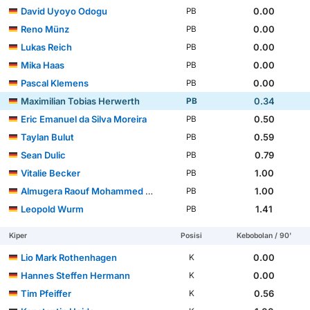
David Uyoyo Odogu
0.00
PB
Reno Münz
0.00
PB
Lukas Reich
0.00
PB
Mika Haas
0.00
PB
Pascal Klemens
0.00
PB
Maximilian Tobias Herwerth
0.34
PB
Eric Emanuel da Silva Moreira
0.50
PB
Taylan Bulut
0.59
PB
Sean Dulic
0.79
PB
Vitalie Becker
1.00
PB
Almugera Raouf Mohammed Kabar
1.00
PB
Leopold Wurm
1.41
PB
Kiper
Posisi
Kebobolan / 90'
Lio Mark Rothenhagen
0.00
K
Hannes Steffen Hermann
0.00
K
Tim Pfeiffer
0.56
K