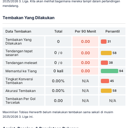
2025/2026 3. Liga. Kita akan melihat bagaimana mereka tampil dalam pertandingan
mendatang.
Tembakan Yang Dilakukan
Data Tembakan
Total
Per 90 Menit
Persentil
Tembakan Yang
0
0.00
31
Dilakukan
Tendangan tepat
0
0.00
58
/ 0
sasaran
0
0.00
Tendangan meleset
38
/ 0
0 kali
0.00
Memantul ke Tiang
94
Tingkat Konversi
0.00%
N/A
45
Tembakan
0.00%
N/A
Akurasi Tembakan
58
Tembakan Per Gol
0.00
N/A
N/A
Tercetak
Maximilian Tobias Herwerth belum melakukan tembakan sama sekali di musim
2025/2026 3. Liga ini.