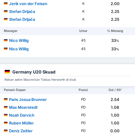
Jerik von der Felsen
2.00
K
Stefan Drljača
2.25
K
Stefan Drljača
2.25
K
Manager
Umur
% Menang
Nico Willig
33
45
%
Nico Willig
33
45
%
Germany U20 Skuad
Rekan setim Maximilian Tobias Herwerth di klub
Pemain Depan
Posisi
Gol / 90'
Paris Josua Brunner
2.54
PD
Max Moerstedt
1.08
PD
Noah Darvich
1.00
PD
Ruben Müller
1.00
PD
Deniz Zeitler
0.00
PD