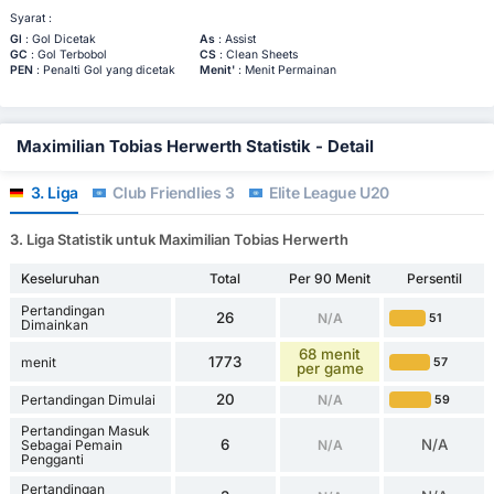
Syarat :
Gl
: Gol Dicetak
As
: Assist
GC
: Gol Terbobol
CS
: Clean Sheets
PEN
: Penalti Gol yang dicetak
Menit'
: Menit Permainan
Maximilian Tobias Herwerth Statistik - Detail
3. Liga
Club Friendlies 3
Elite League U20
3. Liga Statistik untuk Maximilian Tobias Herwerth
Keseluruhan
Total
Per 90 Menit
Persentil
Pertandingan
26
N/A
51
Dimainkan
68 menit
1773
menit
57
per game
20
Pertandingan Dimulai
N/A
59
Pertandingan Masuk
6
N/A
Sebagai Pemain
N/A
Pengganti
Pertandingan