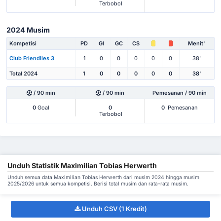
Terbobol
2024 Musim
Kompetisi
PD
Gl
GC
CS
Menit'
Club Friendlies 3
1
0
0
0
0
0
38'
Total 2024
1
0
0
0
0
0
38'
/ 90 min
/ 90 min
Pemesanan / 90 min
0
Goal
0
0
Pemesanan
Terbobol
Unduh Statistik Maximilian Tobias Herwerth
Unduh semua data Maximilian Tobias Herwerth dari musim 2024 hingga musim
2025/2026 untuk semua kompetisi. Berisi total musim dan rata-rata musim.
Unduh CSV (1 Kredit)