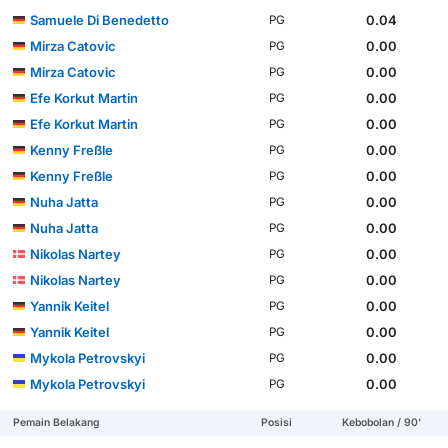
Samuele Di Benedetto
0.04
PG
Mirza Catovic
0.00
PG
Mirza Catovic
0.00
PG
Efe Korkut Martin
0.00
PG
Efe Korkut Martin
0.00
PG
Kenny Freßle
0.00
PG
Kenny Freßle
0.00
PG
Nuha Jatta
0.00
PG
Nuha Jatta
0.00
PG
Nikolas Nartey
0.00
PG
Nikolas Nartey
0.00
PG
Yannik Keitel
0.00
PG
Yannik Keitel
0.00
PG
Mykola Petrovskyi
0.00
PG
Mykola Petrovskyi
0.00
PG
Pemain Belakang
Posisi
Kebobolan / 90'