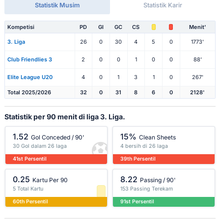
Statistik Musim
Statistik Karir
Kompetisi
PD
Gl
GC
CS
Menit'
3. Liga
26
0
30
4
5
0
1773'
Club Friendlies 3
2
0
0
1
0
0
88'
Elite League U20
4
0
1
3
1
0
267'
Total 2025/2026
32
0
31
8
6
0
2128'
Statistik per 90 menit di liga 3. Liga.
1.52
15%
Gol Conceded / 90'
Clean Sheets
30 Gol dalam 26 laga
4 bersih di 26 laga
41st Persentil
39th Persentil
0.25
8.22
Kartu Per 90
Passing / 90'
5 Total Kartu
153 Passing Terekam
60th Persentil
91st Persentil