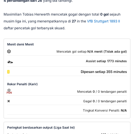
4 pertandingan dari 26
yang dia tandingi.
Maximilian Tobias Herwerth mencetak gogal dengan total
0 gol
sejauh
musim liga ini, yang menempatkannya di
27
in the
VfB Stuttgart 1893 II
daftar pencetak gol terbanyak skuad.
Menit demi Menit
Mencetak gol setiap
N/A menit (Tidak ada gol)
Assist setiap 1773 minutes
Dipesan setiap 355 minutes
Rekor Penalti (Karir)
Mencetak
0
/ 0 tendangan penalti
PEN
Gagal
0
/ 0 tendangan penalti
Tingkat Konversi Penalti:
N/A
Peringkat berdasarkan output (Liga Saat Ini)