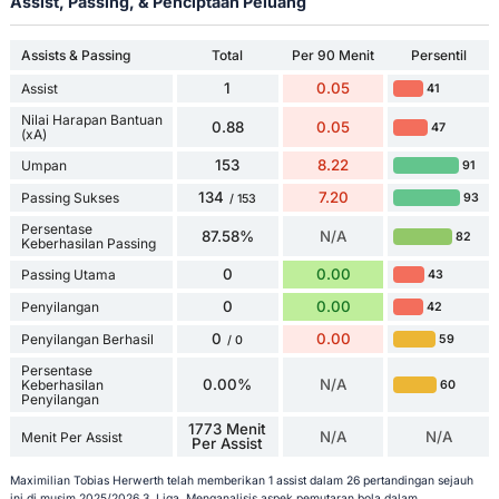
Assist, Passing, & Penciptaan Peluang
Assists & Passing
Total
Per 90 Menit
Persentil
1
0.05
Assist
41
Nilai Harapan Bantuan
0.88
0.05
47
(xA)
153
8.22
Umpan
91
134
7.20
Passing Sukses
93
/ 153
Persentase
87.58%
N/A
82
Keberhasilan Passing
0
0.00
Passing Utama
43
0
0.00
Penyilangan
42
0
0.00
Penyilangan Berhasil
59
/ 0
Persentase
0.00%
N/A
Keberhasilan
60
Penyilangan
1773 Menit
N/A
N/A
Menit Per Assist
Per Assist
Maximilian Tobias Herwerth telah memberikan 1 assist dalam 26 pertandingan sejauh
ini di musim 2025/2026 3. Liga. Menganalisis aspek pemutaran bola dalam