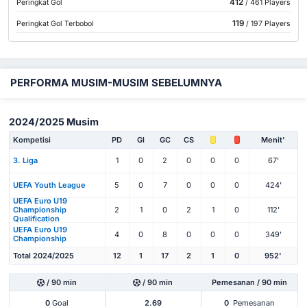
412
Peringkat Gol
/ 461 Players
119
Peringkat Gol Terbobol
/ 197 Players
PERFORMA MUSIM-MUSIM SEBELUMNYA
2024/2025 Musim
Kompetisi
PD
Gl
GC
CS
Menit'
3. Liga
1
0
2
0
0
0
67'
UEFA Youth League
5
0
7
0
0
0
424'
UEFA Euro U19
Championship
2
1
0
2
1
0
112'
Qualification
UEFA Euro U19
4
0
8
0
0
0
349'
Championship
Total 2024/2025
12
1
17
2
1
0
952'
/ 90 min
/ 90 min
Pemesanan / 90 min
0
Goal
2.69
0
Pemesanan