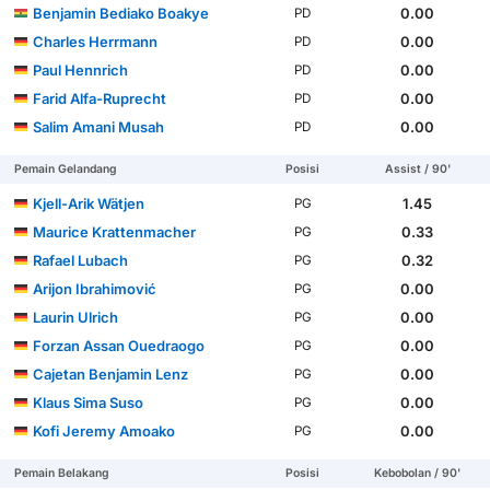
Benjamin Bediako Boakye
0.00
PD
Charles Herrmann
0.00
PD
Paul Hennrich
0.00
PD
Farid Alfa-Ruprecht
0.00
PD
Salim Amani Musah
0.00
PD
Pemain Gelandang
Posisi
Assist / 90'
Kjell-Arik Wätjen
1.45
PG
Maurice Krattenmacher
0.33
PG
Rafael Lubach
0.32
PG
Arijon Ibrahimović
0.00
PG
Laurin Ulrich
0.00
PG
Forzan Assan Ouedraogo
0.00
PG
Cajetan Benjamin Lenz
0.00
PG
Klaus Sima Suso
0.00
PG
Kofi Jeremy Amoako
0.00
PG
Pemain Belakang
Posisi
Kebobolan / 90'