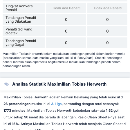
Tingkat Konversi
Tidak ada Penalti
Tidak ada Penalti
Penalti
Tendangan Penalti
0
0
yang Dilakukan
Penalti Gol yang
0
0
dicetak
Tendangan Penalti
0
0
yang Gagal
Maximilian Tobias Herwerth belum melakukan tendangan penalti dalam karier mereka
(berdasarkan semua data musim yang kami miliki di FootyStats). Statistik tendangan
penalti mereka akan diperbarui begitu mereka melakukan tendangan penalti dalam
pertandingan resmi.
Analisa Statistik Maximilian Tobias Herwerth
Maximilian Tobias Herwerth adalah Pemain Belakang yang telah muncul di
26 pertandingan
musim ini di
3. Liga
, bertanding dengan total sebanyak
1773 minutes
. Maximilian Tobias Herwerth kebobolan rata-rata
1.52 gol
untuk setiap 90 menit dia berada di lapangan. Rasio Clean Sheets-nya saat
ini di
15%
. Artinya Maximilian Tobias Herwerth telah menjada Clean Sheet di