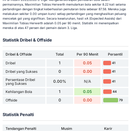
permainannya, Maximilian Tobias Herwerth memutarkan bola sekitar 8.22 kali selama
pertandingan dengan tingkat keberhasilan pemutaran bola sebesar 87.58. Mereka juga
melakukan sekitar 0.00 umpan kunci setiap pertandingan yang menghasilkan peluang
mencetak gol yang signifikan. Secara keseluruhan, hasil xA (Expected Assists) dari
Maximilian Tobias Herwerth adalah 0.05 per 90 menit. Statistik ini menempatkan
mereka di atas 47 persen dari pemain dalam 3. Liga.
Statistik Dribel & Offside
Dribel & Offside
Total
Per 90 Menit
Persentil
1
0.05
Dribel
41
0
0.00
Dribel yang Sukses
41
Persentase Dribel
0.00%
N/A
41
yang Sukses
1
0.05
Kehilangan Bola
44
0
0.00
Offside
79
Statistik Penalti
Tendangan Penalti
Musim
Karir