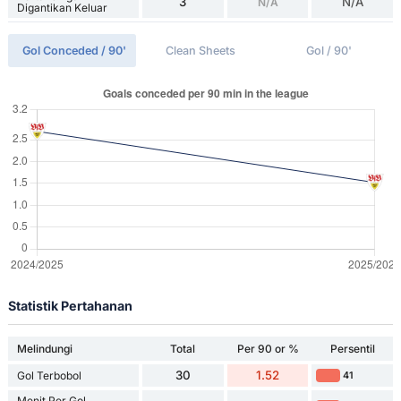
3
N/A
N/A
Digantikan Keluar
Gol Conceded / 90'
Clean Sheets
Gol / 90'
Statistik Pertahanan
Melindungi
Total
Per 90 or %
Persentil
30
1.52
Gol Terbobol
41
Menit Per Gol