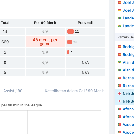
Joel 
Joel 
Lander
Total
Per 90 Menit
Persentil
Lander
14
N/A
22
Pemain Ge
48 menit per
669
16
game
Rodri
5
N/A
7
Rodri
Alan d
9
N/A
N/A
Alan d
5
N/A
N/A
Bernardo So
Bernardo So
Assist / 90'
Keterlibatan dalam Gol / 90 Menit
Nile 
Nile 
Afonso 
Afonso 
Vasco
Vasco