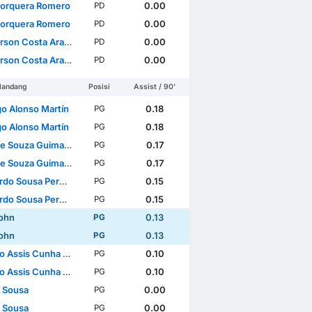
Jorquera Romero
0.00
PD
Jorquera Romero
0.00
PD
son Costa Araujo
0.00
PD
son Costa Araujo
0.00
PD
landang
Posisi
Assist / 90'
go Alonso Martín
0.18
PG
go Alonso Martín
0.18
PG
e Souza Guimarães
0.17
PG
e Souza Guimarães
0.17
PG
usa Pereira Brites Martins
0.15
PG
usa Pereira Brites Martins
0.15
PG
John
0.13
PG
John
0.13
PG
Assis Cunha Almeida
0.10
PG
Assis Cunha Almeida
0.10
PG
 Sousa
0.00
PG
 Sousa
0.00
PG