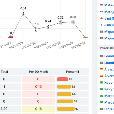
Matej
Matej
Jimi 
Jimi 
Migue
Migue
Pemain Be
Leandro 
Leandro 
Álvaro
Total
Per 90 Menit
Persentil
Álvaro
0
0
41
Kevyn Hen
1
0.13
52
Kevyn Hen
0
0
54
Marcelo 
0
0
61
Marcelo 
1.20
0.16
Dinis 
67