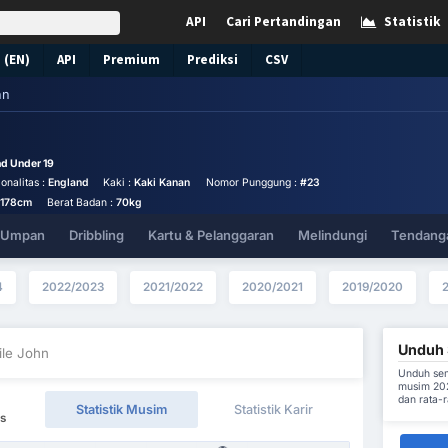
API
Cari Pertandingan
Statistik
 (EN)
API
Premium
Prediksi
CSV
hn
d Under 19
onalitas :
England
Kaki :
Kaki Kanan
Nomor Punggung :
#23
178cm
Berat Badan :
70kg
& Umpan
Dribbling
Kartu & Pelanggaran
Melindungi
Tendanga
4
2022/2023
2021/2022
2020/2021
2019/2020
Unduh S
ile John
Unduh sem
musim 202
dan rata-
Statistik Musim
Statistik Karir
rs