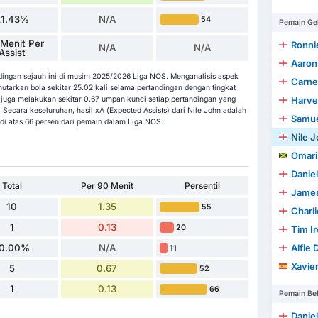
21.43%
N/A
54
Pemain Ge
Menit Per
Ronni
N/A
N/A
Assist
Aaron
ndingan sejauh ini di musim 2025/2026 Liga NOS. Menganalisis aspek
Carne
arkan bola sekitar 25.02 kali selama pertandingan dengan tingkat
juga melakukan sekitar 0.67 umpan kunci setiap pertandingan yang
Harve
Secara keseluruhan, hasil xA (Expected Assists) dari Nile John adalah
Samuel
 di atas 66 persen dari pemain dalam Liga NOS.
Nile 
Omari 
Danie
Total
Per 90 Menit
Persentil
James
10
1.35
55
Charl
1
0.13
20
Tim I
10.00%
N/A
Alfie 
11
Xavie
5
0.67
52
1
0.13
66
Pemain Be
Danie