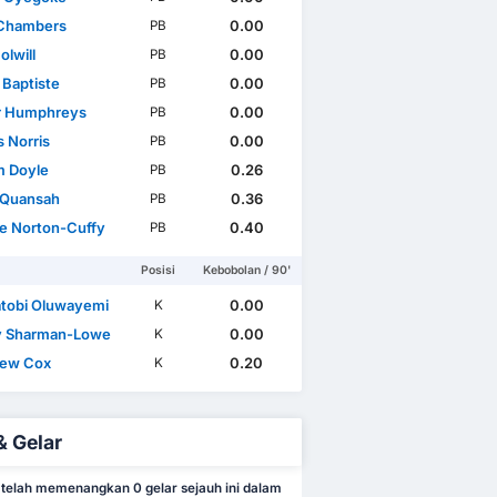
Chambers
0.00
PB
olwill
0.00
PB
 Baptiste
0.00
PB
r Humphreys
0.00
PB
 Norris
0.00
PB
m Doyle
0.26
PB
l Quansah
0.36
PB
e Norton-Cuffy
0.40
PB
Posisi
Kebobolan / 90'
tobi Oluwayemi
0.00
K
y Sharman-Lowe
0.00
K
hew Cox
0.20
K
& Gelar
 telah memenangkan 0 gelar sejauh ini dalam