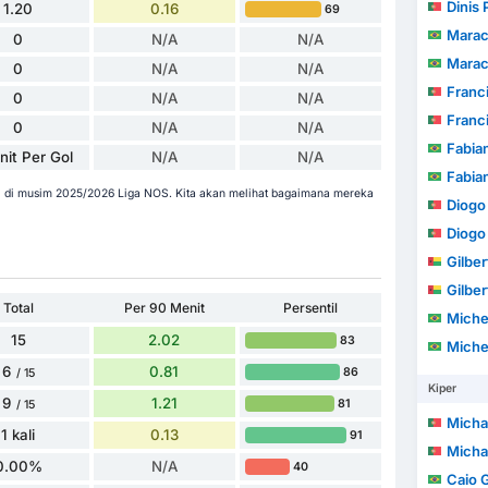
Dinis 
1.20
0.16
69
Marac
0
N/A
N/A
Marac
0
N/A
N/A
Francisco 
0
N/A
N/A
Francisco 
0
N/A
N/A
Fabia
nit Per Gol
N/A
N/A
Fabia
ni di musim 2025/2026 Liga NOS. Kita akan melihat bagaimana mereka
Diogo M
Diogo M
Gilber
Gilber
Total
Per 90 Menit
Persentil
Michel Augu
15
2.02
83
Michel Augu
6
0.81
86
/ 15
Kiper
9
1.21
81
/ 15
Michael
1 kali
0.13
91
Michael
0.00%
N/A
40
Caio 