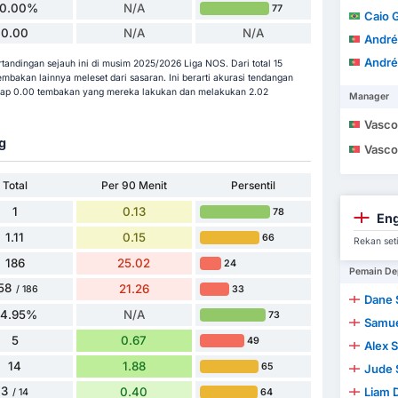
0.00%
N/A
77
Caio 
0.00
N/A
N/A
André
André
tandingan sejauh ini di musim 2025/2026 Liga NOS. Dari total 15
bakan lainnya meleset dari sasaran. Ini berarti akurasi tendangan
iap 0.00 tembakan yang mereka lakukan dan melakukan 2.02
Manager
Vasco Maria d
g
Vasco Maria d
Total
Per 90 Menit
Persentil
1
0.13
78
Eng
1.11
0.15
66
Rekan set
186
25.02
24
Pemain De
58
21.26
33
/ 186
Dane 
84.95%
N/A
73
Samue
5
0.67
49
Alex 
14
1.88
65
Jude 
3
0.40
Liam 
64
/ 14