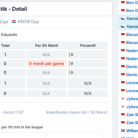
Ben O
ik - Detail
Ben O
Yannick
Liga
KNVB Cup
Yannick
a Eduardo
Blessi
Blessi
Total
Per 90 Menit
Persentil
Nader
1
N/A
0
Nader
0
0 menit per game
0
Denis
0
N/A
0
Denis
Leona
1
N/A
N/A
Leona
0
N/A
N/A
Jykes
Jykes
Assist / 90'
Keterlibatan dalam Gol / 90 Menit
Zain B
Zain B
Willi