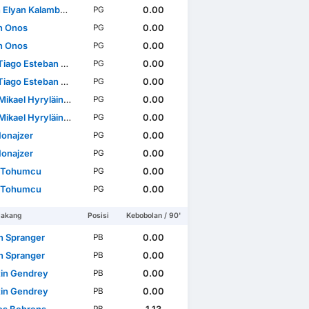
yan Kalambayi Mukuta
0.00
PG
n Onos
0.00
PG
n Onos
0.00
PG
ago Esteban Poller
0.00
PG
ago Esteban Poller
0.00
PG
ikael Hyryläinen
0.00
PG
ikael Hyryläinen
0.00
PG
Honajzer
0.00
PG
Honajzer
0.00
PG
 Tohumcu
0.00
PG
 Tohumcu
0.00
PG
lakang
Posisi
Kebobolan / 90'
an Spranger
0.00
PB
an Spranger
0.00
PB
tin Gendrey
0.00
PB
tin Gendrey
0.00
PB