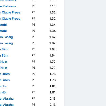
s Behrens
1.13
PB
s Behrens
1.13
PB
n Olagie Frees
1.32
PB
n Olagie Frees
1.32
PB
trobl
1.34
PB
trobl
1.34
PB
in Lässig
1.62
PB
in Lässig
1.62
PB
n Bähr
1.64
PB
n Bähr
1.64
PB
rlein
1.70
PB
rlein
1.70
PB
k Lührs
1.76
PB
k Lührs
1.76
PB
s Hör
1.81
PB
s Hör
1.81
PB
el Abraha
2.13
PB
el Abraha
2.13
PB