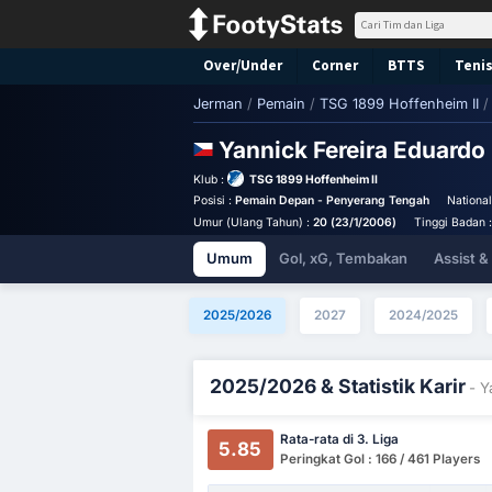
Over/Under
Corner
BTTS
Tenis
Jerman
/
Pemain
/
TSG 1899 Hoffenheim II
/
Yannick Fereira Eduardo
Klub :
TSG 1899 Hoffenheim II
Posisi :
Pemain Depan - Penyerang Tengah
National
Umur (Ulang Tahun) :
20 (23/1/2006)
Tinggi Badan 
Umum
Gol, xG, Tembakan
Assist 
2025/2026
2027
2024/2025
2025/2026 & Statistik Karir
- Y
Rata-rata di 3. Liga
5.85
Peringkat Gol : 166 / 461 Players