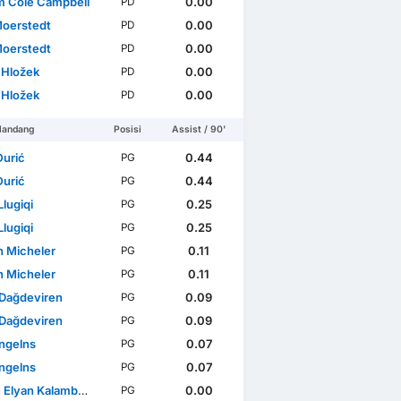
am Cole Campbell
0.00
PD
oerstedt
0.00
PD
oerstedt
0.00
PD
Hložek
0.00
PD
Hložek
0.00
PD
landang
Posisi
Assist / 90'
Đurić
0.44
PG
Đurić
0.44
PG
Llugiqi
0.25
PG
Llugiqi
0.25
PG
n Micheler
0.11
PG
n Micheler
0.11
PG
 Dağdeviren
0.09
PG
 Dağdeviren
0.09
PG
Engelns
0.07
PG
Engelns
0.07
PG
yan Kalambayi Mukuta
0.00
PG