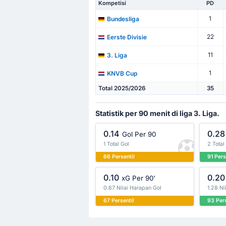
Kompetisi
PD
1
Bundesliga
22
Eerste Divisie
11
3. Liga
1
KNVB Cup
Total 2025/2026
35
Statistik per 90 menit di liga 3. Liga.
0.14
0.28
Gol Per 90
1 Total Gol
2 Total
66 Persentil
91 Pers
0.10
0.20
xG Per 90'
0.67 Nilai Harapan Gol
1.28 Ni
67 Persentil
93 Pers