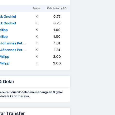
Posisi
Kebobolan / 90'
ck Onohiol
0.75
K
ck Onohiol
0.75
K
ilipp
1.00
K
ilipp
1.00
K
óhannes Petersson
1.81
K
óhannes Petersson
1.81
K
hilipp
3.00
K
hilipp
3.00
K
& Gelar
Fereira Eduardo telah memenangkan 0 gelar
i dalam karir mereka.
ar Transfer