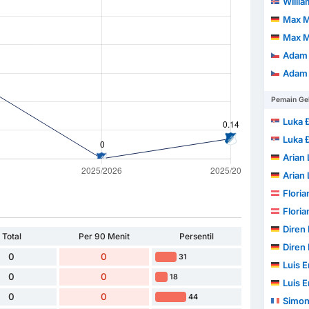
Willi
Max M
Max M
Adam 
Adam 
Pemain Ge
Luka 
Luka 
Arian 
Arian 
Floria
Floria
Diren
Total
Per 90 Menit
Persentil
Diren
0
0
31
Luis 
0
0
18
Luis 
0
0
44
Simon El