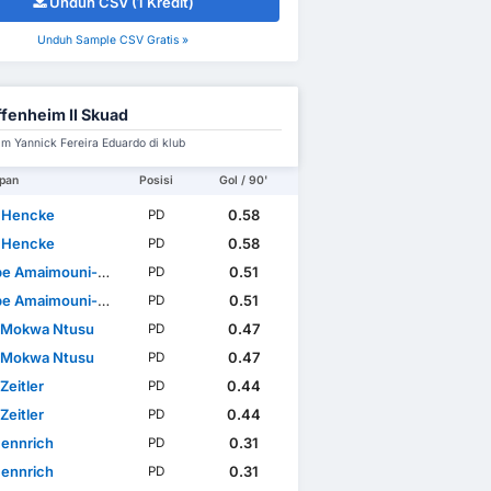
Unduh CSV (1 Kredit)
Unduh Sample CSV Gratis »
fenheim II Skuad
im Yannick Fereira Eduardo di klub
pan
Posisi
Gol / 90'
 Hencke
0.58
PD
 Hencke
0.58
PD
maimouni-Echghouyab
0.51
PD
maimouni-Echghouyab
0.51
PD
 Mokwa Ntusu
0.47
PD
 Mokwa Ntusu
0.47
PD
Zeitler
0.44
PD
Zeitler
0.44
PD
Hennrich
0.31
PD
Hennrich
0.31
PD