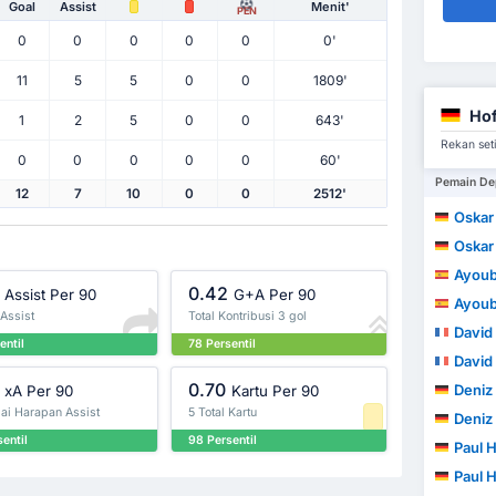
Goal
Assist
Menit'
PEN
0
0
0
0
0
0'
11
5
5
0
0
1809'
Hof
1
2
5
0
0
643'
Rekan set
0
0
0
0
0
60'
Pemain De
12
7
10
0
0
2512'
Oskar
Oskar
Ayoube A
0.42
Assist Per 90
G+A Per 90
Ayoube A
 Assist
Total Kontribusi 3 gol
David
entil
78 Persentil
David
0.70
Deniz 
xA Per 90
Kartu Per 90
lai Harapan Assist
5 Total Kartu
Deniz 
entil
98 Persentil
Paul 
Paul 