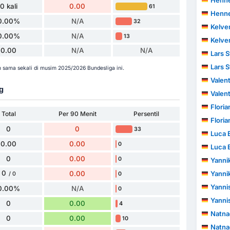
Henne
0 kali
0.00
61
Henne
0.00%
N/A
32
Kelve
0.00%
N/A
13
Kelve
0.00
N/A
N/A
Lars S
Lars S
sama sekali di musim 2025/2026 Bundesliga ini.
Valent
g
Valent
Floria
Total
Per 90 Menit
Persentil
Floria
0
0
33
Luca E
0.00
0.00
0
Luca E
0
0.00
0
Yanni
0
0.00
Yanni
0
/ 0
Yanni
0.00%
N/A
0
Yanni
0
0.00
4
Natna
0
0.00
10
Natna