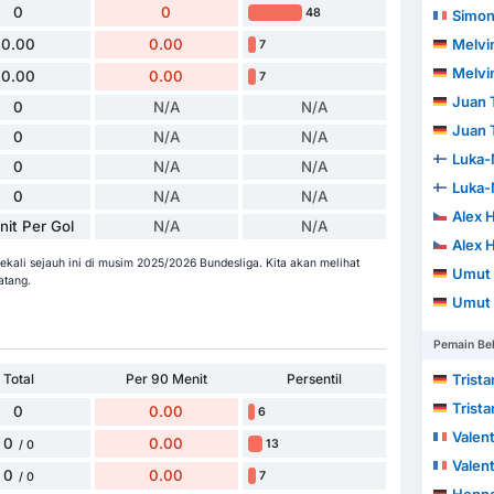
0
0
48
Simon El
0.00
0.00
Melvi
7
Melvi
0.00
0.00
7
Juan Ti
0
N/A
N/A
Juan Ti
0
N/A
N/A
Luka-M
0
N/A
N/A
Luka-M
0
N/A
N/A
Alex 
nit Per Gol
N/A
N/A
Alex 
kali sejauh ini di musim 2025/2026 Bundesliga. Kita akan melihat
Umut
atang.
Umut
Pemain Be
Total
Per 90 Menit
Persentil
Trist
Trist
0
0.00
6
Valen
0
0.00
13
/ 0
Valen
0
0.00
7
/ 0