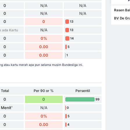
0
N/A
N/A
Rasen Bal
0
N/A
N/A
BV De Gra
0
0
13
N/A
k ada Kartu
13
0
0%
14
0
0.00
5
0
0.00
1
ng atau kartu merah apa pun selama musim Bundesliga ini.
Total
Per 90 or %
Persentil
0
0
99
 Menit'
N/A
0
0
0%
5
0
0.00
4