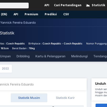
API
Cari Pertandingan
Statistik
 (EN)
API
Premium
Prediksi
CSV
Yannick Fereira Eduardo
Statistik
itas :
Czech Republic
Birthplace :
Czech Republic - Czech Republic
Nomor Punggung
:
193cm
Berat Badan :
78kg
& Umpan
Dribbling
Kartu & Pelanggaran
Melindungi
Tendanga
2022
Unduh S
annick Fereira Eduardo
Unduh sem
hingga mu
musim dan
Statistik Musim
Statistik Karir