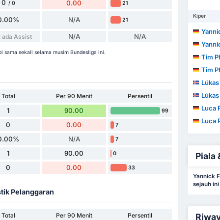
0
0.00
21
/ 0
Kiper
0.00%
N/A
21
Yanni
N/A
N/A
 ada Assist
Yanni
l sama sekali selama musim Bundesliga ini.
Tim Ph
Tim Ph
Lúkas J
Lúkas J
Total
Per 90 Menit
Persentil
Luca P
1
90.00
99
Luca P
0
0.00
7
0.00%
N/A
7
1
90.00
0
Piala 
0
0.00
33
Yannick 
sejauh in
stik Pelanggaran
Total
Per 90 Menit
Persentil
Riway