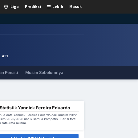
Liga
Prediksi
Lebih
Masuk
 :
#31
n Penalti
Musim Sebelumnya
tatistik Yannick Fereira Eduardo
ua data Yannick Fereira Eduardo dari musim 2022
sim 2025/2026 untuk semua kompetisi. Berisi total
 rata-rata musim.