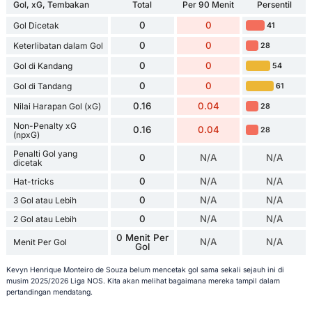
Gol, xG, Tembakan
Total
Per 90 Menit
Persentil
0
0
Gol Dicetak
41
0
0
Keterlibatan dalam Gol
28
0
0
Gol di Kandang
54
0
0
Gol di Tandang
61
0.16
0.04
Nilai Harapan Gol (xG)
28
Non-Penalty xG
0.16
0.04
28
(npxG)
Penalti Gol yang
0
N/A
N/A
dicetak
0
N/A
N/A
Hat-tricks
0
N/A
N/A
3 Gol atau Lebih
0
N/A
N/A
2 Gol atau Lebih
0 Menit Per
N/A
N/A
Menit Per Gol
Gol
Kevyn Henrique Monteiro de Souza belum mencetak gol sama sekali sejauh ini di
musim 2025/2026 Liga NOS. Kita akan melihat bagaimana mereka tampil dalam
pertandingan mendatang.