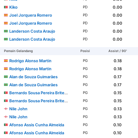
Kiko
0.00
PD
Joel Jorquera Romero
0.00
PD
Joel Jorquera Romero
0.00
PD
Landerson Costa Araujo
0.00
PD
Landerson Costa Araujo
0.00
PD
Pemain Gelandang
Posisi
Assist / 90'
Rodrigo Alonso Martín
0.18
PG
Rodrigo Alonso Martín
0.18
PG
Alan de Souza Guimarães
0.17
PG
Alan de Souza Guimarães
0.17
PG
Bernardo Sousa Pereira Brites Martins
0.15
PG
Bernardo Sousa Pereira Brites Martins
0.15
PG
Nile John
0.13
PG
Nile John
0.13
PG
Afonso Assis Cunha Almeida
0.10
PG
Afonso Assis Cunha Almeida
0.10
PG