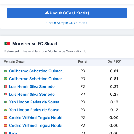
Unduh CSV (1 Kredit)
Unduh Sample CSV Gratis »
Moreirense FC Skuad
Rekan setim Kevyn Henrique Monteiro de Souza di klub
Pemain Depan
Posisi
Gol / 90'
Guilherme Schettine Guimarães
0.81
PD
Guilherme Schettine Guimarães
0.81
PD
Luís Hemir Silva Semedo
0.27
PD
Luís Hemir Silva Semedo
0.27
PD
Yan Lincon Farias de Sousa
0.12
PD
Yan Lincon Farias de Sousa
0.12
PD
Cedric Wilfried Teguia Noubi
0.00
PD
Cedric Wilfried Teguia Noubi
0.00
PD
Kiko
0.00
PD