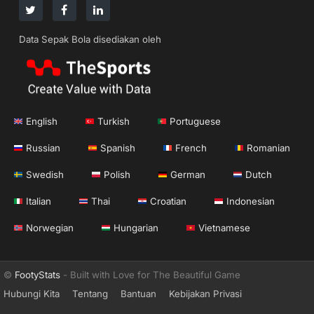
Data Sepak Bola disediakan oleh
English
Turkish
Portuguese
Russian
Spanish
French
Romanian
Swedish
Polish
German
Dutch
Italian
Thai
Croatian
Indonesian
Norwegian
Hungarian
Vietnamese
©
FootyStats
- Built with Love for The Beautiful Game
Hubungi Kita
Tentang
Bantuan
Kebijakan Privasi