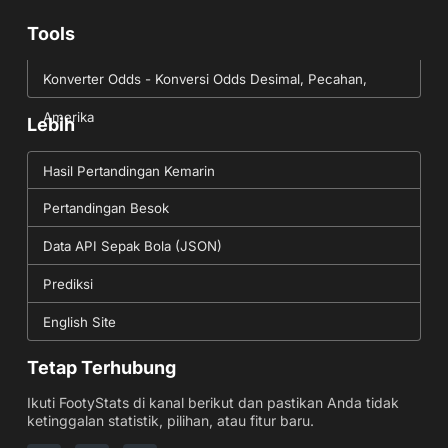
Tools
Konverter Odds - Konversi Odds Desimal, Pecahan,
Amerika
Lebih
Hasil Pertandingan Kemarin
Pertandingan Besok
Data API Sepak Bola (JSON)
Prediksi
English Site
Tetap Terhubung
Ikuti FootyStats di kanal berikut dan pastikan Anda tidak
ketinggalan statistik, pilihan, atau fitur baru.