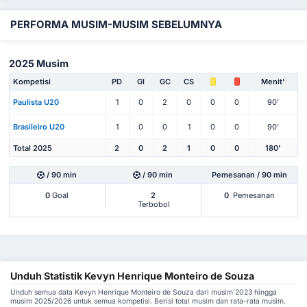
PERFORMA MUSIM-MUSIM SEBELUMNYA
2025 Musim
Kompetisi
PD
Gl
GC
CS
Menit'
Paulista U20
1
0
2
0
0
0
90'
Brasileiro U20
1
0
0
1
0
0
90'
Total 2025
2
0
2
1
0
0
180'
/ 90 min
/ 90 min
Pemesanan / 90 min
0
Goal
2
0
Pemesanan
Terbobol
Unduh Statistik Kevyn Henrique Monteiro de Souza
Unduh semua data Kevyn Henrique Monteiro de Souza dari musim 2023 hingga
musim 2025/2026 untuk semua kompetisi. Berisi total musim dan rata-rata musim.