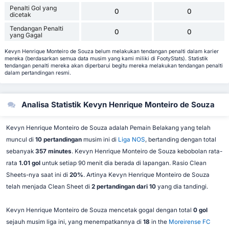
Penalti Gol yang
0
0
dicetak
Tendangan Penalti
0
0
yang Gagal
Kevyn Henrique Monteiro de Souza belum melakukan tendangan penalti dalam karier
mereka (berdasarkan semua data musim yang kami miliki di FootyStats). Statistik
tendangan penalti mereka akan diperbarui begitu mereka melakukan tendangan penalti
dalam pertandingan resmi.
Analisa Statistik Kevyn Henrique Monteiro de Souza
Kevyn Henrique Monteiro de Souza adalah Pemain Belakang yang telah
muncul di
10 pertandingan
musim ini di
Liga NOS
, bertanding dengan total
sebanyak
357 minutes
. Kevyn Henrique Monteiro de Souza kebobolan rata-
rata
1.01 gol
untuk setiap 90 menit dia berada di lapangan. Rasio Clean
Sheets-nya saat ini di
20%
. Artinya Kevyn Henrique Monteiro de Souza
telah menjada Clean Sheet di
2 pertandingan dari 10
yang dia tandingi.
Kevyn Henrique Monteiro de Souza mencetak gogal dengan total
0 gol
sejauh musim liga ini, yang menempatkannya di
18
in the
Moreirense FC