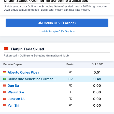
Unduh Statistik Guilherme Schettine Guimarães
Unduh semua data Guilherme Schettine Guimarães dari musim 2015 hingga musim
2026 untuk semua kompetisi. Berisi total musim dan rata-rata musim.
Unduh CSV (1 Kredit)
Unduh Sample CSV Gratis »
Tianjin Teda Skuad
Rekan setim Guilherme Schettine Guimarães di klub
Pemain Depan
Posisi
Gol / 90'
Alberto Quiles Piosa
0.51
PD
Guilherme Schettine Guimarães
0.49
PD
Dun Ba
0.00
PD
Weijun Xie
0.00
PD
Junxian Liu
0.00
PD
Yan Shi
0.00
PD