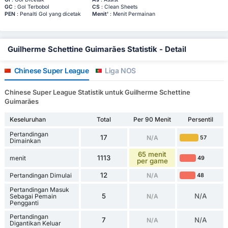
GC
: Gol Terbobol
CS
: Clean Sheets
PEN
: Penalti Gol yang dicetak
Menit'
: Menit Permainan
Guilherme Schettine Guimarães Statistik - Detail
Chinese Super League
Liga NOS
Chinese Super League Statistik untuk Guilherme Schettine
Guimarães
Keseluruhan
Total
Per 90 Menit
Persentil
Pertandingan
17
N/A
57
Dimainkan
65 menit
1113
menit
49
per game
12
Pertandingan Dimulai
N/A
48
Pertandingan Masuk
5
N/A
Sebagai Pemain
N/A
Pengganti
Pertandingan
7
N/A
N/A
Digantikan Keluar