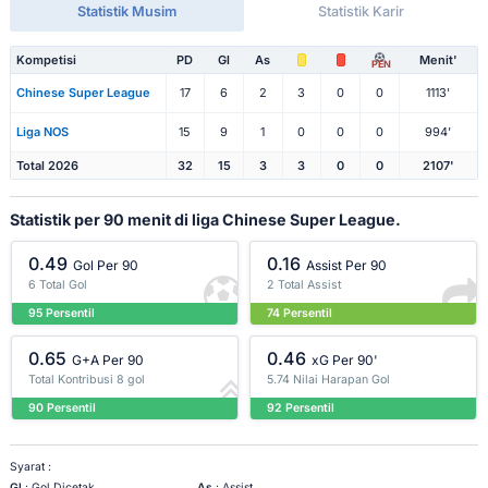
Statistik Musim
Statistik Karir
Kompetisi
PD
Gl
As
Menit'
PEN
Chinese Super League
17
6
2
3
0
0
1113'
Liga NOS
15
9
1
0
0
0
994'
Total 2026
32
15
3
3
0
0
2107'
Statistik per 90 menit di liga Chinese Super League.
0.49
0.16
Gol Per 90
Assist Per 90
6 Total Gol
2 Total Assist
95 Persentil
74 Persentil
0.65
0.46
G+A Per 90
xG Per 90'
Total Kontribusi 8 gol
5.74 Nilai Harapan Gol
90 Persentil
92 Persentil
Syarat :
Gl
: Gol Dicetak
As
: Assist