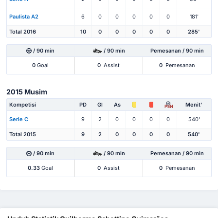
Paulista A2
6
0
0
0
0
0
181'
Total 2016
10
0
0
0
0
0
285'
/ 90 min
/ 90 min
Pemesanan / 90 min
0
Goal
0
Assist
0
Pemesanan
2015 Musim
Kompetisi
PD
Gl
As
Menit'
PEN
Serie C
9
2
0
0
0
0
540'
Total 2015
9
2
0
0
0
0
540'
/ 90 min
/ 90 min
Pemesanan / 90 min
0.33
Goal
0
Assist
0
Pemesanan