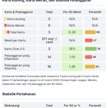
Kartu Kuning, Kartu Merah, dan Statistik Pelanggaran
Kartu & Pelanggaran
Total
Per 90 Menit
Persentil
3
N/A
N/A
Kartu Kuning
0
N/A
N/A
Kartu Merah
3
0.24
Total Kartu
68
371 min' /
N/A
Menit per Kartu
47
card
3
18%
Kartu Over 0.5
74
Pelanggaran yang
14
1.13
45
Dilakukan
Pelanggaran yang
16
1.29
63
Diterima
Guilherme Schettine Guimarães telah menerima 3 kartu kuning dan 0 kartu merah
dalam 17 pertandingan sejauh ini di musim 2026 Chinese Super League. Mereka
melakukan rata-rata 1.13 pelanggaran per 90 menit.
Statistik Pertahanan
Melindungi
Total
Per 90 or %
Persentil