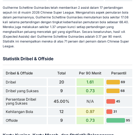
Guilherme Schettine Guimarães telah memberikan 2 assist dalam 17 pertandingan
sejauh ini di musim 2026 Chinese Super League. Menganalisis aspek pemutaran bola
dalam permainannya, Guilherme Schettine Guimarães memutarkan bola sekitar 17.08
kali selama pertandingan dengan tingkat keberhasilan pemutaran bola sebesar 68.40.
Mereka juga melakukan sekitar 1.37 umpan kunci setiap pertandingan yang
menghasilkan peluang mencetak gol yang signifikan. Secara keseluruhan, hasil xA
(Expected Assists) dari Guilherme Schettine Guimarães adalah 0.17 per 90 menit.
Statistik ini menempatkan mereka di atas 71 persen dari pemain dalam Chinese Super
League.
Statistik Dribel & Offside
Dribel & Offside
Total
Per 90 Menit
Persentil
20
1.61
Dribel
69
9
0.73
Dribel yang Sukses
68
Persentase Dribel
45.00%
N/A
45
yang Sukses
12
0.97
Kehilangan Bola
31
9
0.73
Offside
95