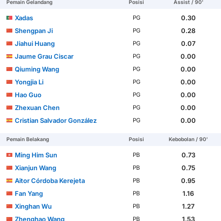
Pemain Gelandang
Posisi
Assist / 90'
Xadas
0.30
PG
Shengpan Ji
0.28
PG
Jiahui Huang
0.07
PG
Jaume Grau Ciscar
0.00
PG
Qiuming Wang
0.00
PG
Yongjia Li
0.00
PG
Hao Guo
0.00
PG
Zhexuan Chen
0.00
PG
Cristian Salvador González
0.00
PG
Pemain Belakang
Posisi
Kebobolan / 90'
Ming Him Sun
0.73
PB
Xianjun Wang
0.75
PB
Aitor Córdoba Kerejeta
0.95
PB
Fan Yang
1.16
PB
Xinghan Wu
1.27
PB
Zhenghao Wang
1.53
PB