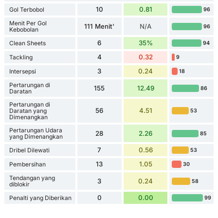
10
0.81
Gol Terbobol
96
Menit Per Gol
111 Menit'
N/A
96
Kebobolan
6
35%
Clean Sheets
94
4
0.32
Tackling
9
3
0.24
Intersepsi
18
Pertarungan di
155
12.49
86
Daratan
Pertarungan di
56
4.51
Daratan yang
53
Dimenangkan
Pertarungan Udara
28
2.26
85
yang Dimenangkan
7
0.56
Dribel Dilewati
53
13
1.05
Pembersihan
30
Tendangan yang
3
0.24
58
diblokir
0
0.00
Penalti yang Diberikan
99