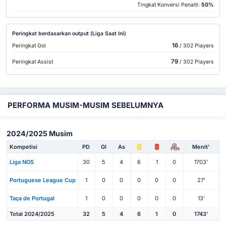
Tingkat Konversi Penalti:
50%
Peringkat berdasarkan output (Liga Saat Ini)
16
Peringkat Gol
/ 302 Players
79
Peringkat Assist
/ 302 Players
PERFORMA MUSIM-MUSIM SEBELUMNYA
2024/2025 Musim
Kompetisi
PD
Gl
As
Menit'
PEN
Liga NOS
30
5
4
6
1
0
1703'
Portuguese League Cup
1
0
0
0
0
0
27'
Taça de Portugal
1
0
0
0
0
0
13'
Total 2024/2025
32
5
4
6
1
0
1743'