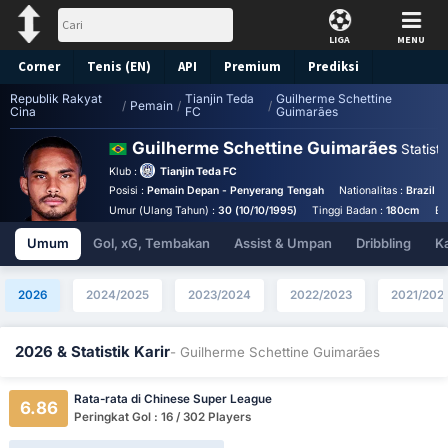
LIGA
MENU
Corner
Tenis (EN)
API
Premium
Prediksi
Republik Rakyat
Tianjin Teda
Guilherme Schettine
/
Pemain
/
/
Cina
FC
Guimarães
Guilherme Schettine Guimarães
Statisti
Klub :
Tianjin Teda FC
Posisi :
Pemain Depan - Penyerang Tengah
Nationalitas :
Brazil
Umur (Ulang Tahun) :
30 (10/10/1995)
Tinggi Badan :
180cm
Be
Umum
Gol, xG, Tembakan
Assist & Umpan
Dribbling
K
2026
2024/2025
2023/2024
2022/2023
2021/202
2026 & Statistik Karir
- Guilherme Schettine Guimarães
Rata-rata di Chinese Super League
6.86
Peringkat Gol : 16 / 302 Players