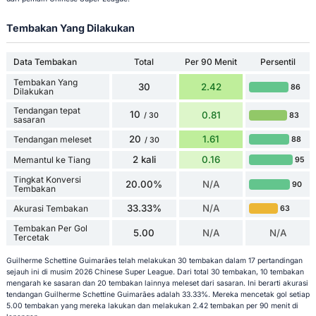
Tembakan Yang Dilakukan
Data Tembakan
Total
Per 90 Menit
Persentil
Tembakan Yang
30
2.42
86
Dilakukan
Tendangan tepat
10
0.81
83
/ 30
sasaran
20
1.61
Tendangan meleset
88
/ 30
2 kali
0.16
Memantul ke Tiang
95
Tingkat Konversi
20.00%
N/A
90
Tembakan
33.33%
N/A
Akurasi Tembakan
63
Tembakan Per Gol
5.00
N/A
N/A
Tercetak
Guilherme Schettine Guimarães telah melakukan 30 tembakan dalam 17 pertandingan
sejauh ini di musim 2026 Chinese Super League. Dari total 30 tembakan, 10 tembakan
mengarah ke sasaran dan 20 tembakan lainnya meleset dari sasaran. Ini berarti akurasi
tendangan Guilherme Schettine Guimarães adalah 33.33%. Mereka mencetak gol setiap
5.00 tembakan yang mereka lakukan dan melakukan 2.42 tembakan per 90 menit di