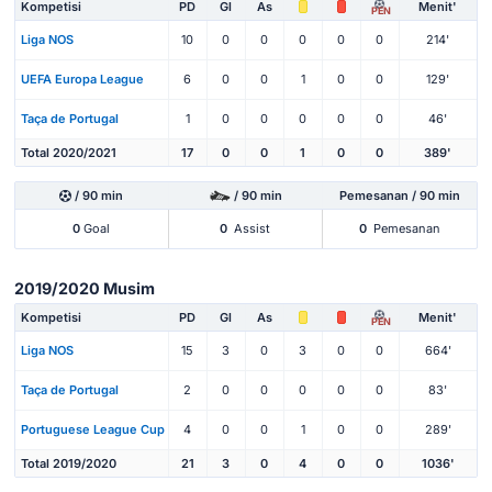
Kompetisi
PD
Gl
As
Menit'
PEN
Liga NOS
10
0
0
0
0
0
214'
UEFA Europa League
6
0
0
1
0
0
129'
Taça de Portugal
1
0
0
0
0
0
46'
Total 2020/2021
17
0
0
1
0
0
389'
/ 90 min
/ 90 min
Pemesanan / 90 min
0
Goal
0
Assist
0
Pemesanan
2019/2020 Musim
Kompetisi
PD
Gl
As
Menit'
PEN
Liga NOS
15
3
0
3
0
0
664'
Taça de Portugal
2
0
0
0
0
0
83'
Portuguese League Cup
4
0
0
1
0
0
289'
Total 2019/2020
21
3
0
4
0
0
1036'