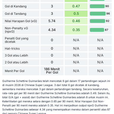
3
0.47
Gol di Kandang
90
3
0.5
Gol di Tandang
96
5.74
0.46
Nilai Harapan Gol (xG)
92
Non-Penalty xG
4.34
0.35
87
(npxG)
Penalti Gol yang
0
N/A
N/A
dicetak
0
N/A
N/A
Hat-tricks
0
N/A
N/A
3 Gol atau Lebih
0
N/A
N/A
2 Gol atau Lebih
186 Menit
N/A
N/A
Menit Per Gol
Per Gol
Guilherme Schettine Guimarães telah mencetak 6 gol dalam 17 pertandingan sejauh ini
di musim 2026 di Chinese Super League. 3 dari total 6 gol dicetak di kandang,
sementara mereka mencetak 3 gol dalam pertandingan tandang. Secara keseluruhan,
rata-rata gol per 90 menit dari Guilherme Schettine Guimarães adalah 0.49. Selain itu,
total G/A (gol + assist) dari Guilherme Schettine Guimarães adalah 8 untuk musim ini.
Keterlibatan gol mereka setara dengan 0.65 per 90 menit. Nilai Harapan Gol Non-
Penalti per 90 menit mereka adalah 0.35. Hal ini menjadikan output npxG Guilherme
Schettine Guimarães sebesar 4.34 yang menempatkan mereka dalam persentil atas 87
dari pemain Chinese Super League.