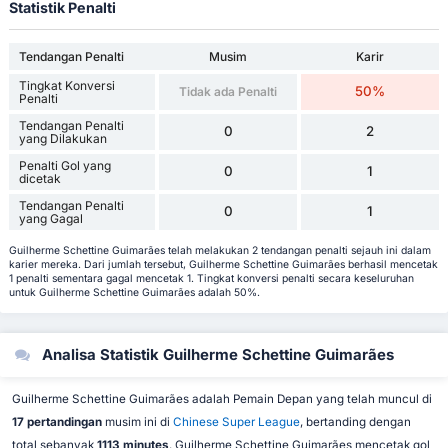
Statistik Penalti
Tendangan Penalti
Musim
Karir
Tingkat Konversi
50%
Tidak ada Penalti
Penalti
Tendangan Penalti
0
2
yang Dilakukan
Penalti Gol yang
0
1
dicetak
Tendangan Penalti
0
1
yang Gagal
Guilherme Schettine Guimarães telah melakukan 2 tendangan penalti sejauh ini dalam
karier mereka. Dari jumlah tersebut, Guilherme Schettine Guimarães berhasil mencetak
1 penalti sementara gagal mencetak 1. Tingkat konversi penalti secara keseluruhan
untuk Guilherme Schettine Guimarães adalah 50%.
Analisa Statistik Guilherme Schettine Guimarães
Guilherme Schettine Guimarães adalah Pemain Depan yang telah muncul di
17 pertandingan
musim ini di
Chinese Super League
, bertanding dengan
total sebanyak
1113 minutes
. Guilherme Schettine Guimarães mencetak gol