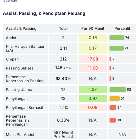
lapangan.
Assist, Passing, & Penciptaan Peluang
Assists & Passing
Total
Per 90 Menit
Persentil
2
0.16
Assist
74
Nilai Harapan Bantuan
2.11
0.17
71
(xA)
212
17.08
Umpan
5
145
11.68
Passing Sukses
6
/ 212
Persentase
68.40%
N/A
9
Keberhasilan Passing
17
1.37
Passing Utama
82
12
0.97
Penyilangan
51
1
0.08
Penyilangan Berhasil
34
/ 12
Persentase
8.33%
N/A
Keberhasilan
30
Penyilangan
557 Menit
N/A
N/A
Menit Per Assist
Per Assist