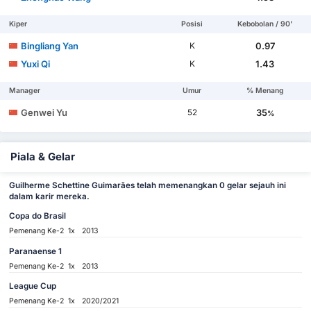
Kiper
Posisi
Kebobolan / 90'
Bingliang Yan
0.97
K
Yuxi Qi
1.43
K
Manager
Umur
% Menang
Genwei Yu
35
52
%
Piala & Gelar
Guilherme Schettine Guimarães telah memenangkan 0 gelar sejauh ini
dalam karir mereka.
Copa do Brasil
Pemenang Ke-2
1x
2013
Paranaense 1
Pemenang Ke-2
1x
2013
League Cup
Pemenang Ke-2
1x
2020/2021