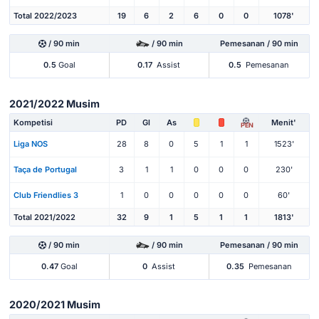
Total 2022/2023
19
6
2
6
0
0
1078'
/ 90 min
/ 90 min
Pemesanan / 90 min
0.5
Goal
0.17
Assist
0.5
Pemesanan
2021/2022 Musim
Kompetisi
PD
Gl
As
Menit'
PEN
Liga NOS
28
8
0
5
1
1
1523'
Taça de Portugal
3
1
1
0
0
0
230'
Club Friendlies 3
1
0
0
0
0
0
60'
Total 2021/2022
32
9
1
5
1
1
1813'
/ 90 min
/ 90 min
Pemesanan / 90 min
0.47
Goal
0
Assist
0.35
Pemesanan
2020/2021 Musim