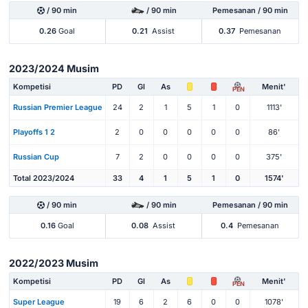
/ 90 min
/ 90 min
Pemesanan / 90 min
0.26
Goal
0.21
Assist
0.37
Pemesanan
2023/2024 Musim
Kompetisi
PD
Gl
As
Menit'
PEN
Russian Premier League
24
2
1
5
1
0
1113'
Playoffs 1 2
2
0
0
0
0
0
86'
Russian Cup
7
2
0
0
0
0
375'
Total 2023/2024
33
4
1
5
1
0
1574'
/ 90 min
/ 90 min
Pemesanan / 90 min
0.16
Goal
0.08
Assist
0.4
Pemesanan
2022/2023 Musim
Kompetisi
PD
Gl
As
Menit'
PEN
Super League
19
6
2
6
0
0
1078'