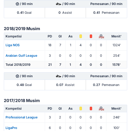
/ 90 min
/ 90 min
Pemesanan / 90 min
0.41
Goal
0
Assist
0.41
Pemesanan
2018/2019 Musim
Kompetisi
PD
Gl
As
Menit'
PEN
Liga NOS
18
7
1
4
0
0
1324'
Arabian Gulf League
3
0
0
0
0
0
254'
Total 2018/2019
21
7
1
4
0
0
1578'
/ 90 min
/ 90 min
Pemesanan / 90 min
0.48
Goal
0.07
Assist
0.27
Pemesanan
2017/2018 Musim
Kompetisi
PD
Gl
As
Menit'
PEN
Professional League
3
2
0
0
0
0
246'
LigaPro
6
0
0
0
0
0
100'