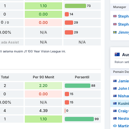
1
1.10
73
Manager
0
0.00
14
Steph
0
0.00
29
/ 0
Steph
0.00%
N/A
Jimmy
29
N/A
N/A
 ada Assist
i selama musim J1 100 Year Vision League ini.
Aus
Rekan seti
Pemain De
Total
Per 90 Menit
Persentil
Jamie
2
2.20
88
John 
0
0.00
15
Nishan
0.00%
N/A
15
Kusini
4
4.39
Craig
0
Nesto
1
1.10
99
Marti