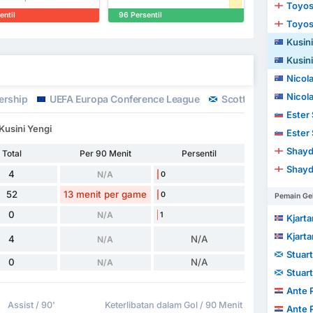
Toyos
entil
96 Persentil
Toyos
Kusini
Kusini
Nicol
Nicol
ership
UEFA Europa Conference League
Scottish League Cu
Ester 
Kusini Yengi
Ester 
Shayd
Total
Per 90 Menit
Persentil
Shayd
4
N/A
0
52
13 menit per game
0
Pemain Ge
0
N/A
1
Kjartan
Kjartan
4
N/A
N/A
Stuar
0
N/A
N/A
Stuar
Ante 
Assist / 90'
Keterlibatan dalam Gol / 90 Menit
Ante 