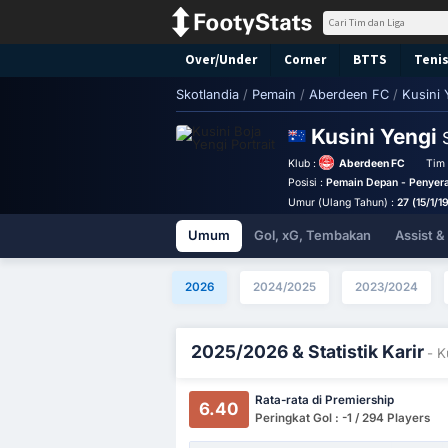
Over/Under
Corner
BTTS
Tenis
Skotlandia
/
Pemain
/
Aberdeen FC
/
Kusini 
Kusini Yengi
Klub :
Aberdeen FC
Tim 
Posisi :
Pemain Depan - Penyer
Umur (Ulang Tahun) :
27 (15/1/1
Umum
Gol, xG, Tembakan
Assist 
2026
2024/2025
2023/2024
2025/2026 & Statistik Karir
- K
Rata-rata di Premiership
6.40
Peringkat Gol : -1 / 294 Players