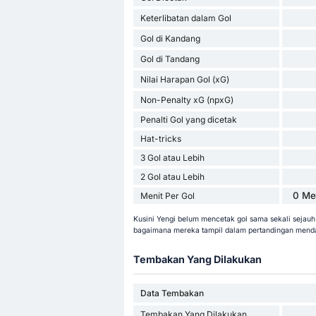
Keterlibatan dalam Gol
Gol di Kandang
Gol di Tandang
Nilai Harapan Gol (xG)
Non-Penalty xG (npxG)
Penalti Gol yang dicetak
Hat-tricks
3 Gol atau Lebih
2 Gol atau Lebih
0 Me
Menit Per Gol
Kusini Yengi belum mencetak gol sama sekali sejauh 
bagaimana mereka tampil dalam pertandingan mend
Tembakan Yang Dilakukan
Data Tembakan
Tembakan Yang Dilakukan