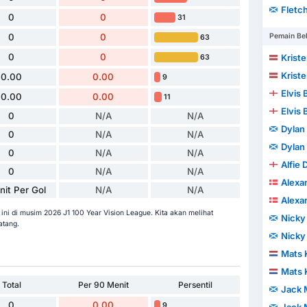
Fletc
0
0
31
0
0
Pemain Be
63
0
0
Krist
63
Krist
0.00
0.00
9
Elvis
0.00
0.00
11
Elvis
0
N/A
N/A
Dylan
0
N/A
N/A
Dylan
0
N/A
N/A
Alfie 
0
N/A
N/A
Alexa
nit Per Gol
N/A
N/A
Alexa
ini di musim 2026 J1 100 Year Vision League. Kita akan melihat
Nicky
atang.
Nicky
Mats 
Mats 
Total
Per 90 Menit
Persentil
Jack 
0
0.00
9