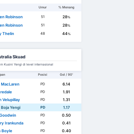
Umur
% Menang
en Robinson
28
51
%
en Robinson
28
51
%
 Thelin
44
48
%
tralia Skuad
m Kusini Yengi di level internasional
pan
Posisi
Gol / 90'
 MacLaren
6.14
PD
Iredale
1.91
PD
 Velupillay
1.31
PD
 Boja Yengi
1.17
PD
 Goodwin
0.50
PD
ry Irankunda
0.41
PD
n Boyle
0.40
PD