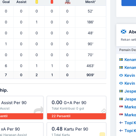
Goal
Assist
Menit'
PEN
0
0
0
0
0
52'
0
0
1
0
0
186'
Ab
0
0
0
0
0
48'
Rekan seti
1
0
0
0
0
90'
Pemain De
0
0
0
0
0
70'
Kenan 
6
0
1
1
0
463'
Kenan 
Kevin
7
0
2
1
0
909'
Kevin
ship.
Jespe
Jespe
0.00
Assist Per 90
G+A Per 90
Marko
 Assist
Total Kontribusi 0 gol
Marko
entil
22 Persentil
Topi 
0.48
xA Per 90
Kartu Per 90
Topi 
lai Harapan Assist
1 Total Kartu