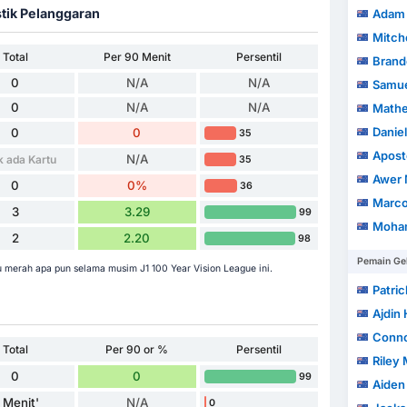
stik Pelanggaran
Adam 
Mitch
Total
Per 90 Menit
Persentil
Brandon 
0
N/A
N/A
Samue
0
N/A
N/A
Mathe
Daniel
0
0
35
Apostol
N/A
k ada Kartu
35
Awer 
0
0%
36
Marco 
3
3.29
99
Moha
2
2.20
98
Pemain Ge
u merah apa pun selama musim J1 100 Year Vision League ini.
Patri
Ajdin 
Conno
Total
Per 90 or %
Persentil
Riley
0
0
99
Aiden 
 Menit'
N/A
0