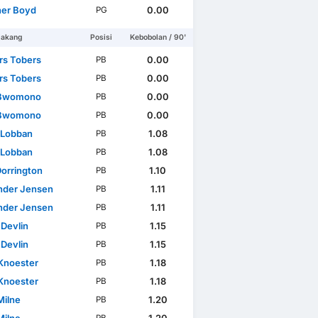
her Boyd
0.00
PG
lakang
Posisi
Kebobolan / 90'
ers Tobers
0.00
PB
ers Tobers
0.00
PB
 Bwomono
0.00
PB
 Bwomono
0.00
PB
 Lobban
1.08
PB
 Lobban
1.08
PB
Dorrington
1.10
PB
nder Jensen
1.11
PB
nder Jensen
1.11
PB
 Devlin
1.15
PB
 Devlin
1.15
PB
Knoester
1.18
PB
Knoester
1.18
PB
Milne
1.20
PB