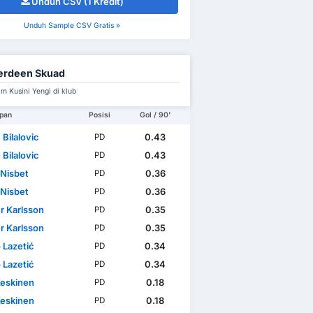
Unduh CSV (1 Kredit)
Unduh Sample CSV Gratis »
erdeen Skuad
m Kusini Yengi di klub
pan
Posisi
Gol / 90'
Bilalovic
0.43
PD
Bilalovic
0.43
PD
 Nisbet
0.36
PD
 Nisbet
0.36
PD
r Karlsson
0.35
PD
r Karlsson
0.35
PD
 Lazetić
0.34
PD
 Lazetić
0.34
PD
Keskinen
0.18
PD
Keskinen
0.18
PD