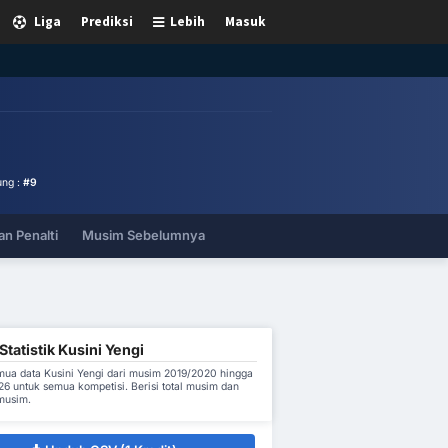
Liga
Prediksi
Lebih
Masuk
ng :
#9
n Penalti
Musim Sebelumnya
tatistik Kusini Yengi
ua data Kusini Yengi dari musim 2019/2020 hingga
6 untuk semua kompetisi. Berisi total musim dan
 musim.