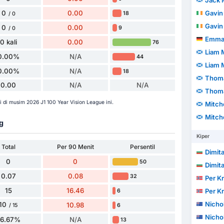
Jack 
0
0.00
Gavin
18
/ 0
Gavin
0
0.00
9
/ 0
Emman
0 kali
0.00
76
Liam 
0.00%
N/A
44
Liam 
0.00%
N/A
18
Thoma
0.00
N/A
N/A
Thoma
di musim 2026 J1 100 Year Vision League ini.
Mitch
Mitch
g
Kiper
Total
Per 90 Menit
Persentil
Dimit
0
0
50
Dimit
0.07
0.08
32
Per Kr
15
16.46
Per Kr
6
Nicho
10
10.98
6
/ 15
Nicho
66.67%
N/A
13