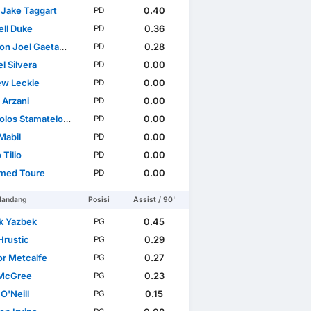
Jake Taggart
0.40
PD
ell Duke
0.36
PD
Joel Gaetano Borrello
0.28
PD
l Silvera
0.00
PD
w Leckie
0.00
PD
 Arzani
0.00
PD
os Stamatelopoulos
0.00
PD
Mabil
0.00
PD
Tilio
0.00
PD
med Toure
0.00
PD
landang
Posisi
Assist / 90'
ck Yazbek
0.45
PG
Hrustic
0.29
PG
r Metcalfe
0.27
PG
 McGree
0.23
PG
O'Neill
0.15
PG