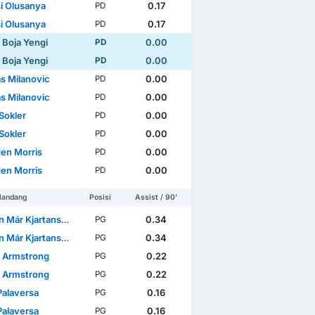
i Olusanya
0.17
PD
i Olusanya
0.17
PD
 Boja Yengi
0.00
PD
 Boja Yengi
0.00
PD
as Milanovic
0.00
PD
as Milanovic
0.00
PD
p
UEFA Europa League
WC Qualification Asia
Sokler
0.00
PD
Sokler
0.00
PD
en Morris
0.00
PD
en Morris
0.00
PD
landang
Posisi
Assist / 90'
 Már Kjartansson
0.34
PG
 Már Kjartansson
0.34
PG
t Armstrong
0.22
PG
t Armstrong
0.22
PG
Palaversa
0.16
PG
Palaversa
0.16
PG