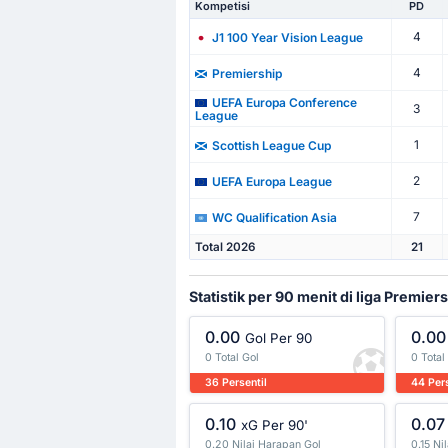
Kompetisi
PD
4
J1 100 Year Vision League
4
Premiership
UEFA Europa Conference
3
League
1
Scottish League Cup
2
UEFA Europa League
7
WC Qualification Asia
Total 2026
21
Statistik per 90 menit di liga Premier
0.00
0.00
Gol Per 90
0 Total Gol
0 Total
36 Persentil
44 Pers
0.10
0.07
xG Per 90'
0.20 Nilai Harapan Gol
0.15 Ni