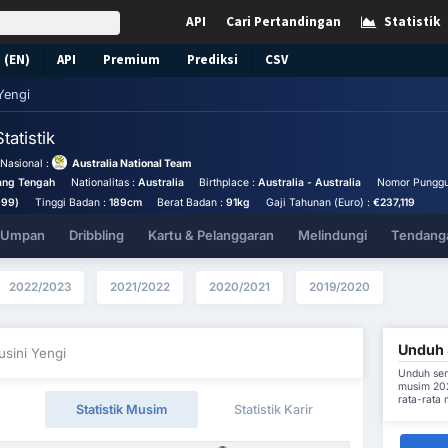
API
Cari Pertandingan
Statistik
 (EN)
API
Premium
Prediksi
CSV
Yengi
Statistik
Nasional :
Australia National Team
ang Tengah
Nationalitas :
Australia
Birthplace :
Australia - Australia
Nomor Punggu
999)
Tinggi Badan :
189cm
Berat Badan :
91kg
Gaji Tahunan (Euro) :
€237,119
& Umpan
Dribbling
Kartu & Pelanggaran
Melindungi
Tendanga
2022/2023
2021/2022
2020/2021
2019/2020
Unduh S
usini Yengi
Unduh sem
musim 202
rata-rata
Statistik Musim
Statistik Karir