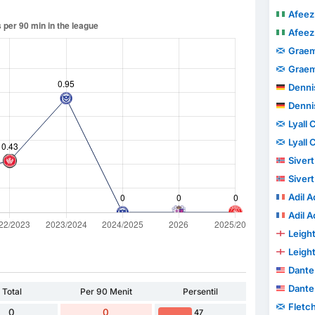
Afeez
Afeez
Graem
Graem
Denni
Denni
Lyall
Lyall
Sivert
Sivert
Adil 
Adil 
Leigh
Leigh
Dante
Dante
Total
Per 90 Menit
Persentil
Fletc
0
0
47