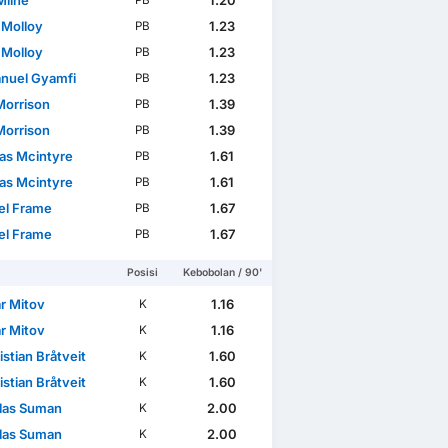
Milne
1.20
PB
 Molloy
1.23
PB
 Molloy
1.23
PB
uel Gyamfi
1.23
PB
Morrison
1.39
PB
Morrison
1.39
PB
s Mcintyre
1.61
PB
s Mcintyre
1.61
PB
el Frame
1.67
PB
el Frame
1.67
PB
Posisi
Kebobolan / 90'
ar Mitov
1.16
K
ar Mitov
1.16
K
istian Bråtveit
1.60
K
istian Bråtveit
1.60
K
las Suman
2.00
K
las Suman
2.00
K