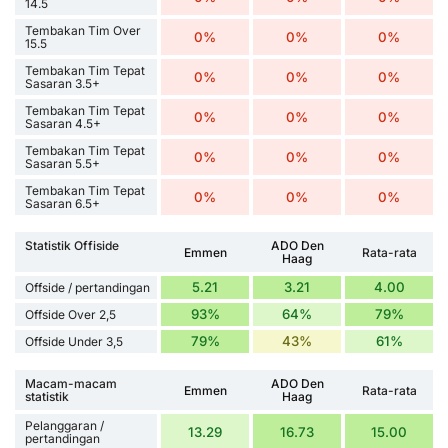
14.5
Tembakan Tim Over
0%
0%
0%
15.5
Tembakan Tim Tepat
0%
0%
0%
Sasaran 3.5+
Tembakan Tim Tepat
0%
0%
0%
Sasaran 4.5+
Tembakan Tim Tepat
0%
0%
0%
Sasaran 5.5+
Tembakan Tim Tepat
0%
0%
0%
Sasaran 6.5+
Statistik Offiside
ADO Den
Emmen
Rata-rata
Haag
5.21
3.21
4.00
Offside / pertandingan
93%
64%
79%
Offside Over 2,5
79%
43%
61%
Offside Under 3,5
Macam-macam
ADO Den
Emmen
Rata-rata
statistik
Haag
Pelanggaran /
13.29
16.73
15.00
pertandingan