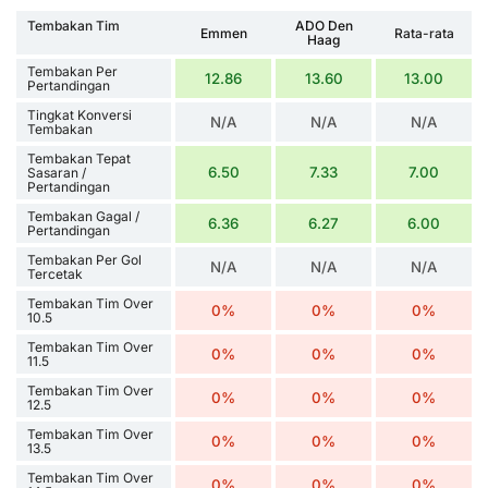
Tembakan Tim
ADO Den
Emmen
Rata-rata
Haag
Tembakan Per
12.86
13.60
13.00
Pertandingan
Tingkat Konversi
N/A
N/A
N/A
Tembakan
Tembakan Tepat
6.50
7.33
7.00
Sasaran /
Pertandingan
Tembakan Gagal /
6.36
6.27
6.00
Pertandingan
Tembakan Per Gol
N/A
N/A
N/A
Tercetak
Tembakan Tim Over
0%
0%
0%
10.5
Tembakan Tim Over
0%
0%
0%
11.5
Tembakan Tim Over
0%
0%
0%
12.5
Tembakan Tim Over
0%
0%
0%
13.5
Tembakan Tim Over
0%
0%
0%