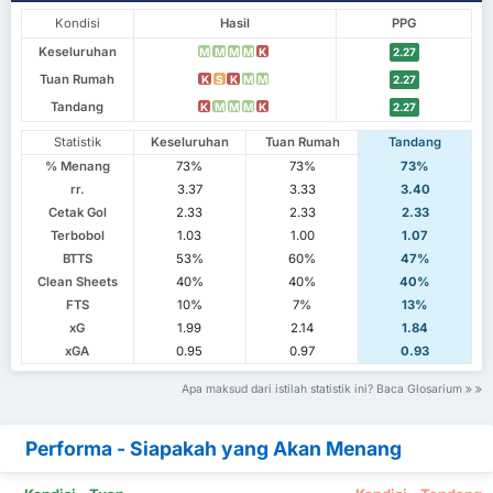
Kondisi
Hasil
PPG
Keseluruhan
M
M
M
M
K
2.27
Tuan Rumah
K
S
K
M
M
2.27
Tandang
K
M
M
M
K
2.27
Statistik
Keseluruhan
Tuan Rumah
Tandang
% Menang
73%
73%
73%
rr.
3.37
3.33
3.40
Cetak Gol
2.33
2.33
2.33
Terbobol
1.03
1.00
1.07
BTTS
53%
60%
47%
Clean Sheets
40%
40%
40%
FTS
10%
7%
13%
xG
1.99
2.14
1.84
xGA
0.95
0.97
0.93
Apa maksud dari istilah statistik ini? Baca Glosarium
Performa - Siapakah yang Akan Menang