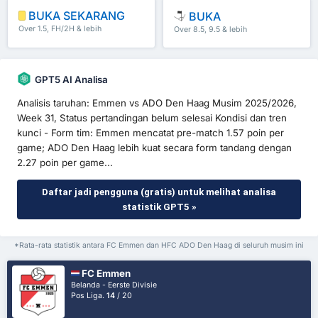
BUKA SEKARANG
BUKA
Over 1.5, FH/2H & lebih
Over 8.5, 9.5 & lebih
GPT5 AI Analisa
Analisis taruhan: Emmen vs ADO Den Haag Musim 2025/2026,
Week 31, Status pertandingan belum selesai Kondisi dan tren
kunci - Form tim: Emmen mencatat pre-match 1.57 poin per
game; ADO Den Haag lebih kuat secara form tandang dengan
2.27 poin per game...
Daftar jadi pengguna (gratis) untuk melihat analisa
statistik GPT5 »
*Rata-rata statistik antara FC Emmen dan HFC ADO Den Haag di seluruh musim ini
FC Emmen
Belanda - Eerste Divisie
Pos Liga.
14
/ 20