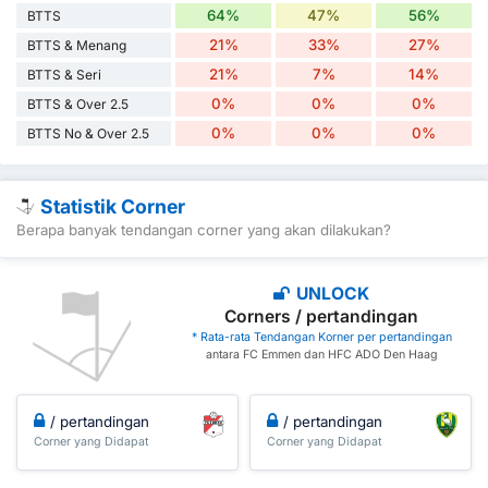
64%
47%
56%
BTTS
21%
33%
27%
BTTS & Menang
21%
7%
14%
BTTS & Seri
0%
0%
0%
BTTS & Over 2.5
0%
0%
0%
BTTS No & Over 2.5
Statistik Corner
Berapa banyak tendangan corner yang akan dilakukan?
UNLOCK
Corners / pertandingan
* Rata-rata Tendangan Korner per pertandingan
antara FC Emmen dan HFC ADO Den Haag
/ pertandingan
/ pertandingan
Corner yang Didapat
Corner yang Didapat