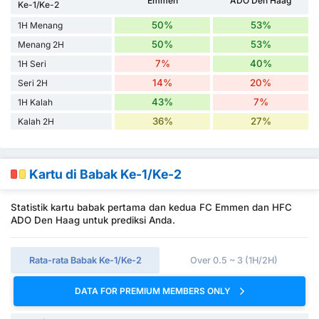
Emmen
ADO Den Haag
Ke-1/Ke-2
50%
53%
1H Menang
50%
53%
Menang 2H
7%
40%
1H Seri
14%
20%
Seri 2H
43%
7%
1H Kalah
36%
27%
Kalah 2H
Kartu di Babak Ke-1/Ke-2
Statistik kartu babak pertama dan kedua FC Emmen dan HFC
ADO Den Haag untuk prediksi Anda.
Rata-rata Babak Ke-1/Ke-2
Over 0.5 ~ 3 (1H/2H)
DATA FOR PREMIUM MEMBERS ONLY