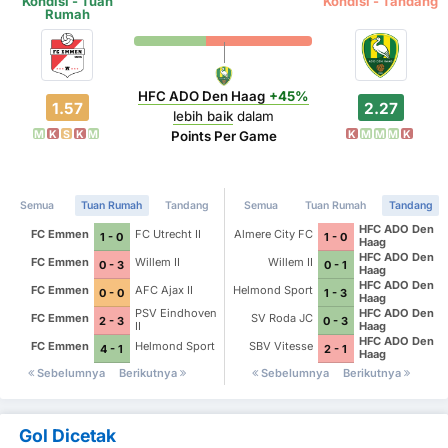
Kondisi - Tuan
Kondisi - Tandang
Rumah
HFC ADO Den Haag
+45%
1.57
2.27
lebih baik
dalam
M
K
S
K
M
K
M
M
M
K
Points Per Game
Semua
Tuan Rumah
Tandang
Semua
Tuan Rumah
Tandang
HFC ADO Den
FC Emmen
FC Utrecht II
Almere City FC
1 - 0
1 - 0
Haag
HFC ADO Den
FC Emmen
Willem II
Willem II
0 - 3
0 - 1
Haag
HFC ADO Den
FC Emmen
AFC Ajax II
Helmond Sport
0 - 0
1 - 3
Haag
PSV Eindhoven
HFC ADO Den
FC Emmen
SV Roda JC
2 - 3
0 - 3
II
Haag
HFC ADO Den
FC Emmen
Helmond Sport
SBV Vitesse
4 - 1
2 - 1
Haag
Sebelumnya
Berikutnya
Sebelumnya
Berikutnya
Gol Dicetak