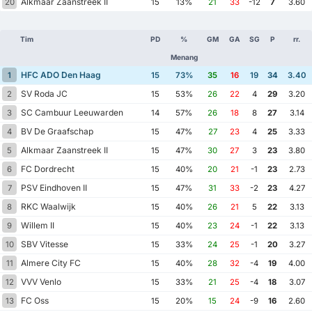
Alkmaar Zaanstreek II
20
15
13%
21
33
-12
7
3.60
Tim
PD
%
GM
GA
SG
P
rr.
Menang
HFC ADO Den Haag
1
15
73%
35
16
19
34
3.40
SV Roda JC
2
15
53%
26
22
4
29
3.20
SC Cambuur Leeuwarden
3
14
57%
26
18
8
27
3.14
BV De Graafschap
4
15
47%
27
23
4
25
3.33
Alkmaar Zaanstreek II
5
15
47%
30
27
3
23
3.80
FC Dordrecht
6
15
40%
20
21
-1
23
2.73
PSV Eindhoven II
7
15
47%
31
33
-2
23
4.27
RKC Waalwijk
8
15
40%
26
21
5
22
3.13
Willem II
9
15
40%
23
24
-1
22
3.13
SBV Vitesse
10
15
33%
24
25
-1
20
3.27
Almere City FC
11
15
40%
28
32
-4
19
4.00
VVV Venlo
12
15
33%
21
25
-4
18
3.07
FC Oss
13
15
20%
15
24
-9
16
2.60