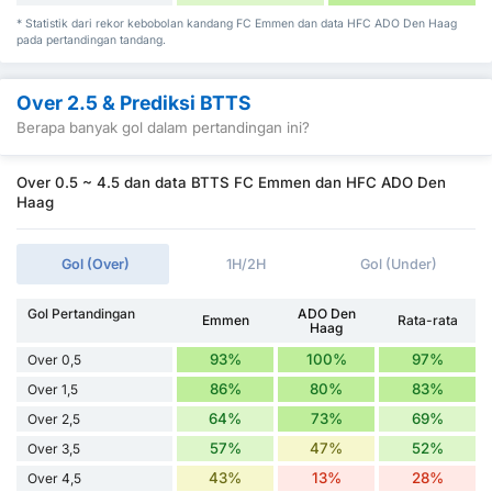
* Statistik dari rekor kebobolan kandang FC Emmen dan data HFC ADO Den Haag
pada pertandingan tandang.
Over 2.5 & Prediksi BTTS
Berapa banyak gol dalam pertandingan ini?
Over 0.5 ~ 4.5 dan data BTTS FC Emmen dan HFC ADO Den
Haag
Gol (Over)
1H/2H
Gol (Under)
Gol Pertandingan
ADO Den
Emmen
Rata-rata
Haag
93%
100%
97%
Over 0,5
86%
80%
83%
Over 1,5
64%
73%
69%
Over 2,5
57%
47%
52%
Over 3,5
43%
13%
28%
Over 4,5