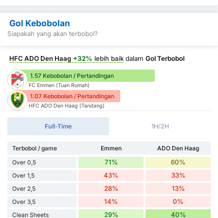
Gol Kebobolan
Siapakah yang akan terbobol?
HFC ADO Den Haag
+32%
lebih baik
dalam
Gol Terbobol
1.57 Kebobolan / Pertandingan
FC Emmen (Tuan Rumah)
1.07 Kebobolan / Pertandingan
HFC ADO Den Haag (Tandang)
Full-Time
1H/2H
Terbobol / game
Emmen
ADO Den Haag
71%
60%
Over 0,5
43%
33%
Over 1,5
28%
13%
Over 2,5
14%
0%
Over 3,5
29%
40%
Clean Sheets