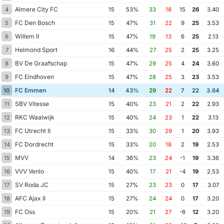
Almere City FC
4
15
53%
33
18
15
26
3.40
FC Den Bosch
5
15
47%
31
22
9
25
3.53
Willem II
6
15
47%
19
13
6
25
2.13
Helmond Sport
7
16
44%
27
25
2
25
3.25
BV De Graafschap
8
15
47%
29
25
4
24
3.60
FC Eindhoven
9
15
47%
28
25
3
23
3.53
FC Emmen
10
14
43%
29
22
7
22
3.64
SBV Vitesse
11
15
40%
23
21
2
22
2.93
RKC Waalwijk
12
15
40%
24
23
1
22
3.13
FC Utrecht II
13
15
33%
30
29
1
20
3.93
FC Dordrecht
14
15
33%
20
18
2
19
2.53
MVV
15
14
36%
23
24
-1
19
3.36
VVV Venlo
16
15
40%
17
21
-4
19
2.53
SV Roda JC
17
15
27%
23
23
0
17
3.07
AFC Ajax II
18
15
27%
24
24
0
17
3.20
FC Oss
19
15
20%
21
27
-6
12
3.20