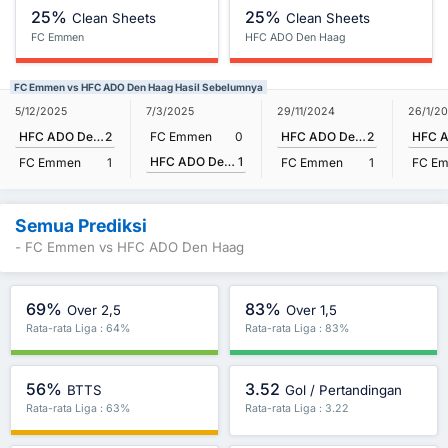
25%
25%
Clean Sheets
Clean Sheets
FC Emmen
HFC ADO Den Haag
FC Emmen vs HFC ADO Den Haag Hasil Sebelumnya
5/12/2025
7/3/2025
29/11/2024
26/1/2
HFC ADO Den Haag
2
FC Emmen
0
HFC ADO Den Haag
2
HFC ADO Den Haag
1
FC Emmen
1
FC Emmen
1
FC E
Semua Prediksi
- FC Emmen vs HFC ADO Den Haag
69%
83%
Over 2,5
Over 1,5
Rata-rata Liga : 64%
Rata-rata Liga : 83%
56%
3.52
BTTS
Gol / Pertandingan
Rata-rata Liga : 63%
Rata-rata Liga : 3.22