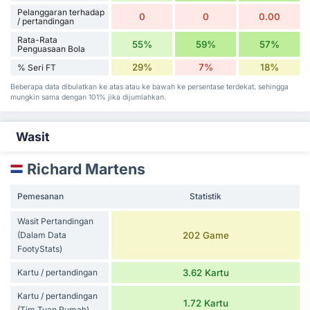
Pelanggaran terhadap
0
0
0.00
/ pertandingan
Rata-Rata
55%
59%
57%
Penguasaan Bola
29%
7%
18%
% Seri FT
Beberapa data dibulatkan ke atas atau ke bawah ke persentase terdekat, sehingga
mungkin sama dengan 101% jika dijumlahkan.
Wasit
Richard Martens
Pemesanan
Statistik
Wasit Pertandingan
(Dalam Data
202 Game
FootyStats)
Kartu / pertandingan
3.62 Kartu
Kartu / pertandingan
1.72 Kartu
(Tim Tuan Rumah)