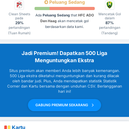
Peluang Sedang
Clean Sheets
Mencetak Gol
Ada
Peluang Sedang
that
HFC ADO
pada
dalam
Den Haag
akan mencetak gol
29%
87%
berdasarkan data kami.
pertandingan
pertandingan
(Tuan Rumah)
(Tandang)
Jadi Premium! Dapatkan 500 Liga
Menguntungkan Ekstra
Situs premium akan memberi Anda lebih banyak kemenangan.
500 Liga ekstra diketahui menguntungkan dan kurang dilacak
oleh bandar judi. Plus, Anda mendapatkan statistik Statistik
Corner dan Kartu bersama dengan unduhan CSV. Berlangganan
hari ini!
GABUNG PREMIUM SEKARANG
Kartu