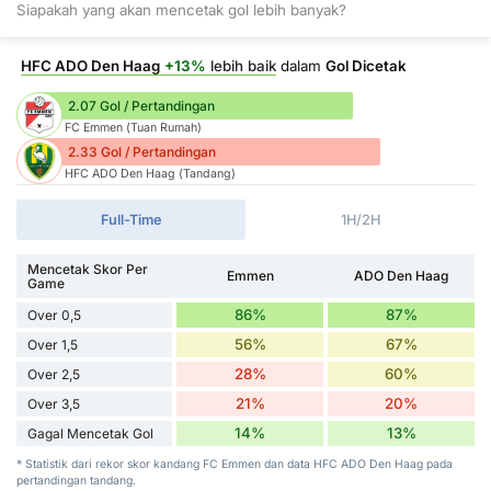
Siapakah yang akan mencetak gol lebih banyak?
HFC ADO Den Haag
+13%
lebih baik
dalam
Gol Dicetak
2.07 Gol / Pertandingan
FC Emmen (Tuan Rumah)
2.33 Gol / Pertandingan
HFC ADO Den Haag (Tandang)
Full-Time
1H/2H
Mencetak Skor Per
Emmen
ADO Den Haag
Game
86%
87%
Over 0,5
56%
67%
Over 1,5
28%
60%
Over 2,5
21%
20%
Over 3,5
14%
13%
Gagal Mencetak Gol
* Statistik dari rekor skor kandang FC Emmen dan data HFC ADO Den Haag pada
pertandingan tandang.