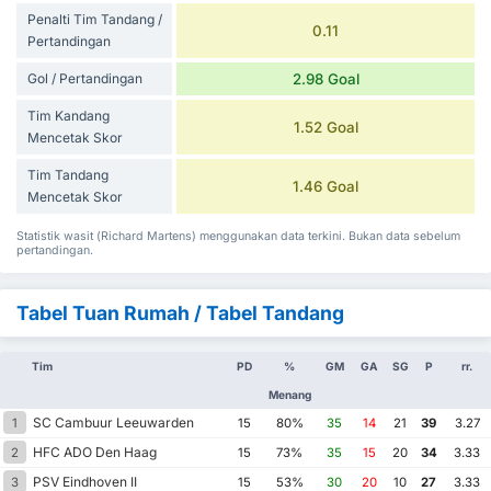
Penalti Tim Tandang /
0.11
Pertandingan
Gol / Pertandingan
2.98 Goal
Tim Kandang
1.52 Goal
Mencetak Skor
Tim Tandang
1.46 Goal
Mencetak Skor
Statistik wasit (Richard Martens) menggunakan data terkini. Bukan data sebelum
pertandingan.
Tabel Tuan Rumah / Tabel Tandang
Tim
PD
%
GM
GA
SG
P
rr.
Menang
SC Cambuur Leeuwarden
1
15
80%
35
14
21
39
3.27
HFC ADO Den Haag
2
15
73%
35
15
20
34
3.33
PSV Eindhoven II
3
15
53%
30
20
10
27
3.33