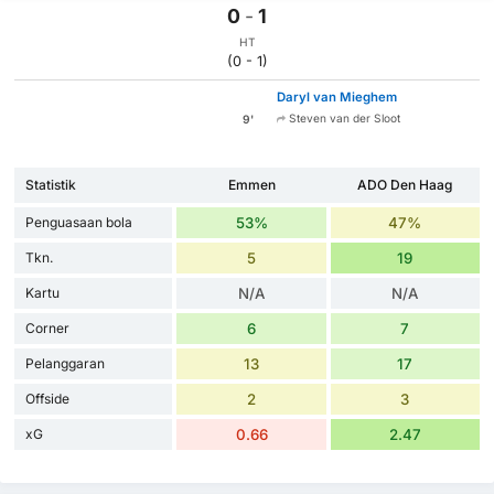
0
-
1
HT
(0 - 1)
Daryl van Mieghem
Steven van der Sloot
9'
Statistik
Emmen
ADO Den Haag
Penguasaan bola
53%
47%
Tkn.
5
19
Kartu
N/A
N/A
Corner
6
7
Pelanggaran
13
17
Offside
2
3
xG
0.66
2.47