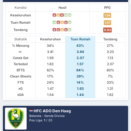
Kondisi
Hasil
PPG
Keseluruhan
K
S
K
M
M
1.24
Tuan Rumah
M
K
S
K
M
1.57
Tandang
K
K
S
K
M
0.93
Statistik
Keseluruhan
Tuan Rumah
Tandang
% Menang
34%
43%
27%
rr.
3.41
3.64
3.20
Cetak Gol
1.59
2.07
1.13
Terbobol
1.83
1.57
2.07
BTTS
62%
64%
60%
Clean Sheets
17%
29%
7%
FTS
24%
14%
33%
xG
1.47
1.63
1.31
xGA
1.54
1.44
1.62
HFC ADO Den Haag
Belanda - Eerste Divisie
Pos Liga.
1
/ 20