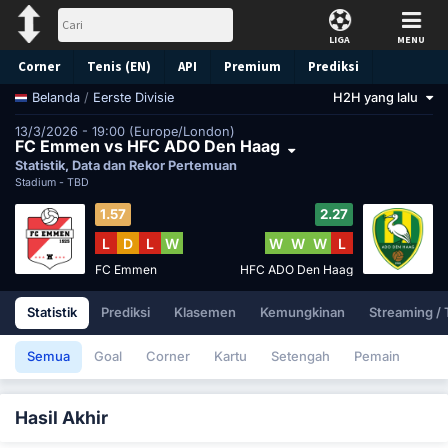
LIGA
MENU
Corner
Tenis (EN)
API
Premium
Prediksi
/
Eerste Divisie
H2H yang lalu
Belanda
13/3/2026 - 19:00 (Europe/London)
FC Emmen vs HFC ADO Den Haag
Statistik, Data dan Rekor Pertemuan
Stadium -
TBD
1.57
2.27
L
D
L
W
W
W
W
L
FC Emmen
HFC ADO Den Haag
Statistik
Prediksi
Klasemen
Kemungkinan
Streaming /
Semua
Goal
Corner
Kartu
Setengah
Pemain
Hasil Akhir