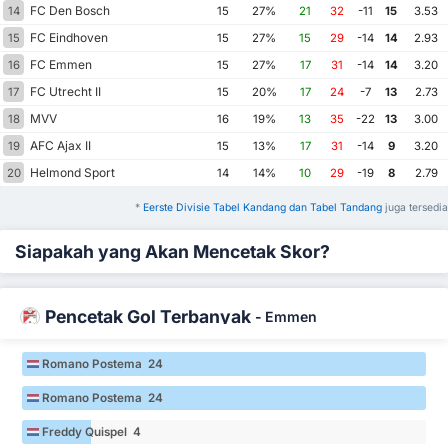
FC Den Bosch
14
15
27%
21
32
-11
15
3.53
FC Eindhoven
15
15
27%
15
29
-14
14
2.93
FC Emmen
16
15
27%
17
31
-14
14
3.20
FC Utrecht II
17
15
20%
17
24
-7
13
2.73
MVV
18
16
19%
13
35
-22
13
3.00
AFC Ajax II
19
15
13%
17
31
-14
9
3.20
Helmond Sport
20
14
14%
10
29
-19
8
2.79
*
Eerste Divisie Tabel Kandang dan Tabel Tandang
juga tersedia
Siapakah yang Akan Mencetak Skor?
Pencetak Gol Terbanyak
-
Emmen
Romano Postema 24
Romano Postema 24
Freddy Quispel 4