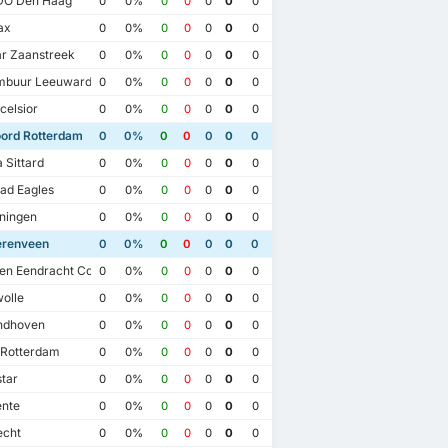
O Den Haag
0
0%
0
0
0
0
0
ax
0
0%
0
0
0
0
0
r Zaanstreek
0
0%
0
0
0
0
0
buur Leeuwarden
0
0%
0
0
0
0
0
elsior
0
0%
0
0
0
0
0
ord Rotterdam
0
0%
0
0
0
0
0
 Sittard
0
0%
0
0
0
0
0
ad Eagles
0
0%
0
0
0
0
0
ningen
0
0%
0
0
0
0
0
renveen
0
0%
0
0
0
0
0
en Eendracht Combinatie
0
0%
0
0
0
0
0
olle
0
0%
0
0
0
0
0
ndhoven
0
0%
0
0
0
0
0
 Rotterdam
0
0%
0
0
0
0
0
tar
0
0%
0
0
0
0
0
nte
0
0%
0
0
0
0
0
4
16/9/2023
1/3/2023
12/2/2023
echt
0
0%
0
0
0
0
0
SC Heerenveen
2
Feyenoord Rotterdam
6
SC Heerenveen
0
SC Heerenveen
1