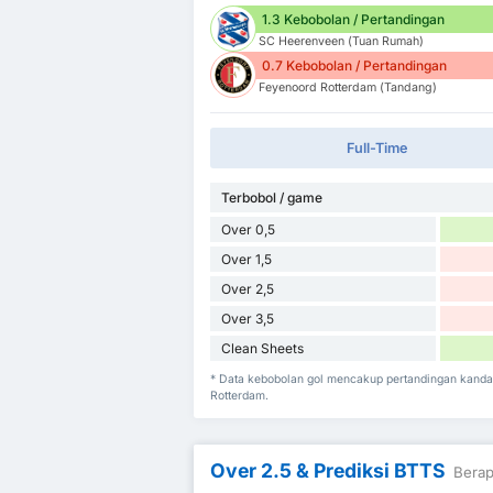
1.3 Kebobolan / Pertandingan
SC Heerenveen (Tuan Rumah)
0.7 Kebobolan / Pertandingan
Feyenoord Rotterdam (Tandang)
Full-Time
Terbobol / game
Over 0,5
Over 1,5
Over 2,5
Over 3,5
Clean Sheets
* Data kebobolan gol mencakup pertandingan kand
Rotterdam.
Over 2.5 & Prediksi BTTS
Berap