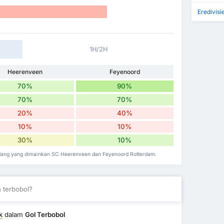
Eredivisi
1H/2H
Heerenveen
Feyenoord
70%
90%
70%
70%
20%
40%
10%
10%
30%
10%
ndang yang dimainkan SC Heerenveen dan Feyenoord Rotterdam.
 terbobol?
k
dalam
Gol Terbobol