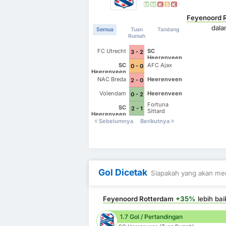
M
M
K
S
K
Feyenoord 
dal
Semua
Tuan
Tandang
Rumah
FC Utrecht
SC
3 - 2
Heerenveen
SC
AFC Ajax
0 - 0
Heerenveen
NAC Breda
Heerenveen
2 - 0
Volendam
Heerenveen
0 - 2
Fortuna
SC
2 - 1
Sittard
Heerenveen
Sebelumnya
Berikutnya
Gol Dicetak
Siapakah yang akan men
Feyenoord Rotterdam
+35%
lebih bai
1.7 Gol / Pertandingan