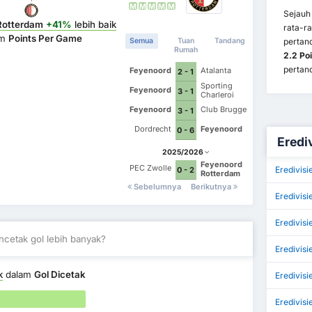
M
M
M
M
M
Sejauh
Rotterdam
+41%
lebih baik
rata-r
am
Points Per Game
pertan
Semua
Tuan
Tandang
Rumah
2.2 Po
pertan
Feyenoord
Atalanta
2 - 1
Sporting
Feyenoord
3 - 1
Charleroi
Feyenoord
Club Brugge
3 - 1
Dordrecht
Feyenoord
0 - 6
Erediv
2025/2026
Feyenoord
PEC Zwolle
Eredivis
0 - 2
Rotterdam
Sebelumnya
Berikutnya
Eredivisi
Eredivisi
cetak gol lebih banyak?
Eredivis
k
dalam
Gol Dicetak
Eredivisi
Eredivisi