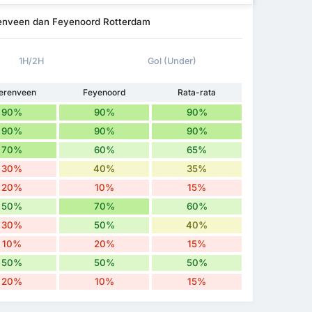
renveen dan Feyenoord Rotterdam
1H/2H
Gol (Under)
erenveen
Feyenoord
Rata-rata
90%
90%
90%
90%
90%
90%
70%
60%
65%
30%
40%
35%
20%
10%
15%
50%
70%
60%
30%
50%
40%
10%
20%
15%
50%
50%
50%
20%
10%
15%