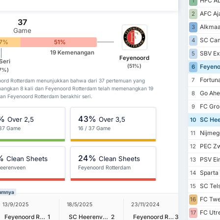
HFC AD
1
AFC Aj
2
37
Alkmaa
3
Game
SC Cam
4
7%
51%
19 Kemenangan
SBV Exc
5
Feyenoord
Seri
(51%)
Feyeno
6
7%)
Fortuna
7
oord Rotterdam menunjukkan bahwa dari 37 pertemuan yang
angkan 8 kali dan Feyenoord Rotterdam telah memenangkan 19
Go Ahe
8
an Feyenoord Rotterdam berakhir seri.
FC Gro
9
%
43%
Over 2,5
Over 3,5
SC Hee
10
 37 Game
16 / 37 Game
Nijmeg
11
PEC Zw
12
%
24%
Clean Sheets
Clean Sheets
PSV Ei
13
eerenveen
Feyenoord Rotterdam
Sparta
14
SC Tels
15
lumnya
FC Twe
16
13/9/2025
18/5/2025
23/11/2024
17/3/202
FC Utr
17
Feyenoord Rotterdam
1
SC Heerenveen
2
Feyenoord Rotterdam
3