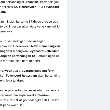
dam
bertanding di
Eredivisie
. Pertandingan
r berhasil:
SC Heerenveen 1 - 2 Feyenoord
dam.
im ini telah bertemu
37 times
di beberapa
terakhir berdasarkan data yang kami miliki
g mereka.
ra 37 pertandingan-pertandingan
mnya,
SC Heerenveen telah memenangkan
dingan 8
sedangkan
Feyenoord Rotterdam
ngkan pertandingan 19
. Pertandingan 10
ra mereka telah berakhir seri.
erenveen
ada di
average kandang form
,
gkan
Feyenoord Rotterdam
akan bertanding
e di laga tandang
.
tandingan-pertandingan sebelumnya antara
erenveen
dan
Feyenoord Rotterdam
i rata-rata
3.41 gol
sedangkan BTTS telah
5%
pada waktu itu.