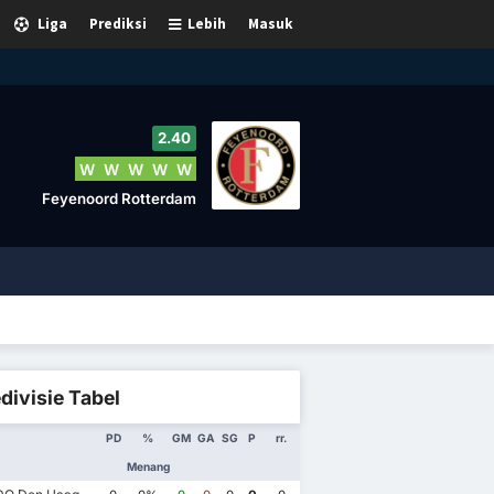
Liga
Prediksi
Lebih
Masuk
2.40
W
W
W
W
W
Feyenoord Rotterdam
divisie Tabel
PD
%
GM
GA
SG
P
rr.
Menang