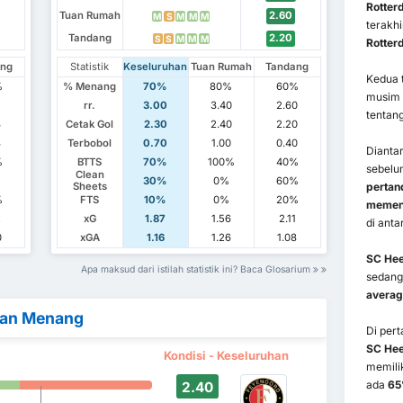
Rotter
Tuan Rumah
2.60
M
S
M
M
M
terakhi
Tandang
2.20
S
S
M
M
M
Rotter
ang
Statistik
Keseluruhan
Tuan Rumah
Tandang
Kedua t
%
% Menang
70%
80%
60%
musim 
7
rr.
3.00
3.40
2.60
tentan
3
Cetak Gol
2.30
2.40
2.20
3
Terbobol
0.70
1.00
0.40
Dianta
%
BTTS
70%
100%
40%
sebelu
Clean
%
30%
0%
60%
pertan
Sheets
%
FTS
10%
0%
20%
memena
2
xG
1.87
1.56
2.11
di anta
0
xGA
1.16
1.26
1.08
SC He
Apa maksud dari istilah statistik ini? Baca Glosarium
sedan
averag
kan Menang
Di per
SC He
Kondisi - Keseluruhan
memilik
ada
6
2.40