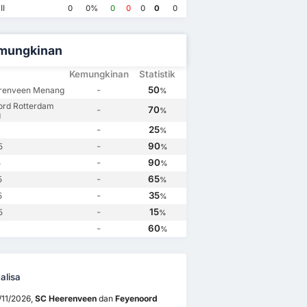
II
0
0%
0
0
0
0
0
Feyenoord Rotterdam
3
Feyenoord Rotterdam
1
Feyenoord Rotterdam
2
SC Heerenveen
1
mungkinan
Kemungkinan
Statistik
-
50
renveen Menang
%
ord Rotterdam
-
70
%
g
-
25
%
-
90
5
%
-
90
5
%
-
65
5
%
-
35
5
%
-
15
5
%
-
60
%
alisa
/11/2026,
SC Heerenveen
dan
Feyenoord