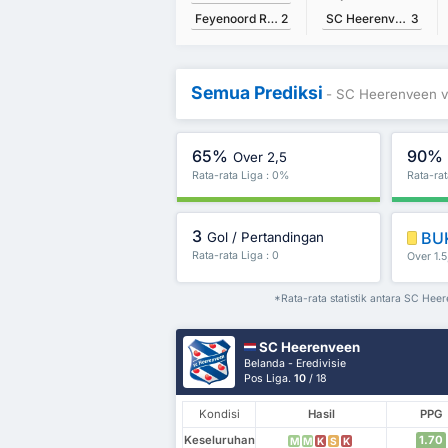
SC Heerenveen
3
Feyenoord Rotterdam
2
Semua Prediksi
- SC Heerenveen v
65%
90%
Over 2,5
Rata-rata Liga : 0%
Rata-ra
3
BU
Gol / Pertandingan
Rata-rata Liga : 0
Over 1.5
*Rata-rata statistik antara SC Hee
SC Heerenveen
Belanda - Eredivisie
Pos Liga.
10
/ 18
Kondisi
Hasil
PPG
Keseluruhan
1.70
M
M
K
S
K