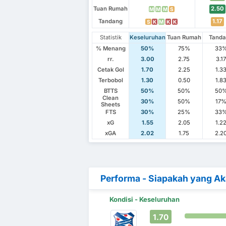
Tuan Rumah
2.50
M
M
M
S
Tandang
1.17
S
K
M
K
K
Statistik
Keseluruhan
Tuan Rumah
Tand
% Menang
50%
75%
33
rr.
3.00
2.75
3.1
Cetak Gol
1.70
2.25
1.3
Terbobol
1.30
0.50
1.8
BTTS
50%
50%
50
Clean
30%
50%
17
Sheets
FTS
30%
25%
33
xG
1.55
2.05
1.2
xGA
2.02
1.75
2.2
Performa - Siapakah yang A
Kondisi - Keseluruhan
1.70