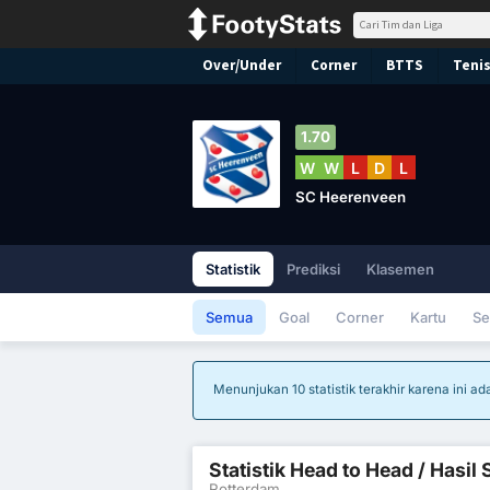
Over/Under
Corner
BTTS
Tenis
1.70
W
W
L
D
L
SC Heerenveen
Statistik
Prediksi
Klasemen
Semua
Goal
Corner
Kartu
Se
Menunjukan 10 statistik terakhir karena ini 
Statistik Head to Head / Hasi
Rotterdam