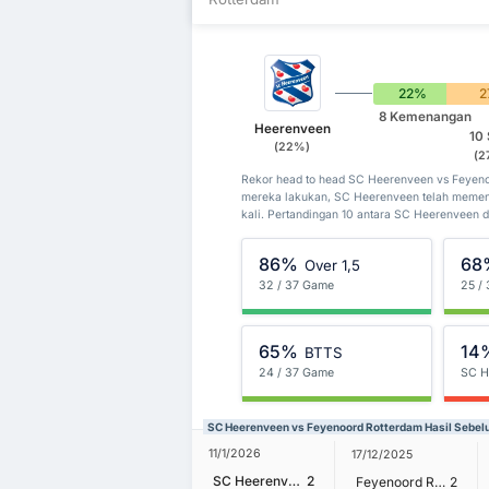
22%
2
8 Kemenangan
Heerenveen
10 
(22%)
(2
Rekor head to head SC Heerenveen vs Feyen
mereka lakukan, SC Heerenveen telah memen
kali. Pertandingan 10 antara SC Heerenveen d
86%
68
Over 1,5
32 / 37 Game
25 /
65%
14
BTTS
24 / 37 Game
SC H
SC Heerenveen vs Feyenoord Rotterdam Hasil Sebe
11/1/2026
17/12/2025
SC Heerenveen
2
Feyenoord Rotterdam
2