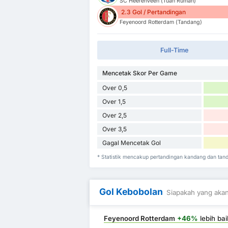
SC Heerenveen (Tuan Rumah)
2.3 Gol / Pertandingan
Feyenoord Rotterdam (Tandang)
Full-Time
Mencetak Skor Per Game
Over 0,5
Over 1,5
Over 2,5
Over 3,5
Gagal Mencetak Gol
* Statistik mencakup pertandingan kandang dan ta
Gol Kebobolan
Siapakah yang akan
Feyenoord Rotterdam
+46%
lebih bai