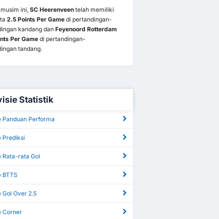
 musim ini,
SC Heerenveen
telah memiliki
ata
2.5 Points Per Game
di pertandingan-
dingan kandang dan
Feyenoord Rotterdam
ints Per Game
di pertandingan-
dingan tandang.
isie Statistik
ie Panduan Performa
e Prediksi
e Rata-rata Gol
ie BTTS
e Gol Over 2.5
e Corner