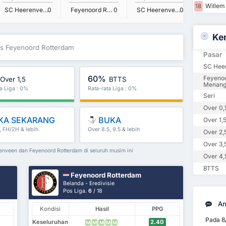
Willem 
18
SC Heerenveen
0
Feyenoord Rotterdam
0
SC Heerenveen
0
Ke
s Feyenoord Rotterdam
Pasar
SC Hee
60%
Feyeno
Over 1,5
BTTS
Menan
ta Liga : 0%
Rata-rata Liga : 0%
Seri
Over 0,
KA SEKARANG
BUKA
Over 1,
, FH/2H & lebih
Over 8.5, 9.5 & lebih
Over 2,
Over 3,
renveen dan Feyenoord Rotterdam di seluruh musim ini
Over 4,
BTTS
Feyenoord Rotterdam
Belanda - Eredivisie
Pos Liga.
6
/ 18
An
Kondisi
Hasil
PPG
Pada 8
Keseluruhan
2.40
M
M
M
M
M