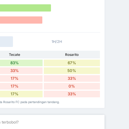
1H/2H
Tecate
Rosarito
83%
67%
33%
50%
17%
33%
17%
0%
17%
33%
ata Rosarito FC pada pertandingan tandang.
 terbobol?