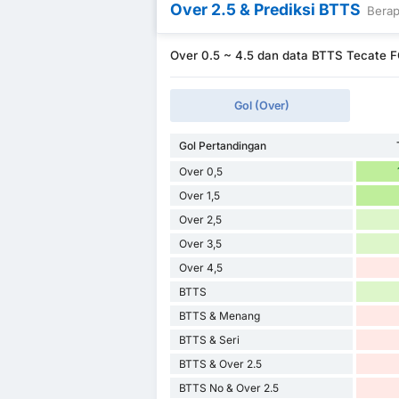
Over 2.5 & Prediksi BTTS
Berap
Over 0.5 ~ 4.5 dan data BTTS Tecate F
Gol (Over)
Gol Pertandingan
Over 0,5
Over 1,5
Over 2,5
Over 3,5
Over 4,5
BTTS
BTTS & Menang
BTTS & Seri
BTTS & Over 2.5
BTTS No & Over 2.5