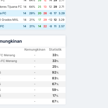
 FC
14
64%
26
12
14
29
2.71
ores Tijuana FC
14
64%
25
13
12
29
2.71
to FC
14
29%
20
26
-6
17
3.29
0 Grados MXL
14
21%
17
29
-12
12
3.29
 FC
14
21%
14
22
-8
11
2.57
mungkinan
Kemungkinan
Statistik
-
33
 FC Menang
%
-
33
o FC Menang
%
-
25
%
-
92
5
%
-
83
5
%
-
67
5
%
-
59
5
%
-
17
5
%
-
67
%