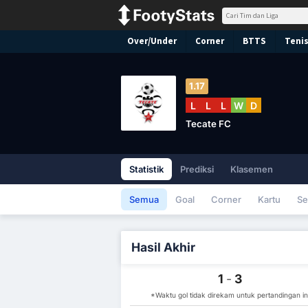
Over/Under
Corner
BTTS
Tenis
1.17
L
L
L
W
D
Tecate FC
Statistik
Prediksi
Klasemen
Semua
Goal
Corner
Kartu
Se
Hasil Akhir
1
-
3
*Waktu gol tidak direkam untuk pertandingan in