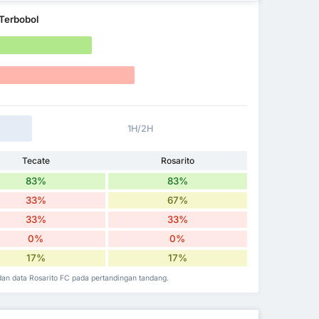
 Terbobol
1H/2H
Tecate
Rosarito
83%
83%
33%
67%
33%
33%
0%
0%
17%
17%
 dan data Rosarito FC pada pertandingan tandang.