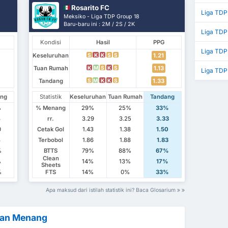
Rosarito FC
Liga TDP
Meksiko - Liga TDP Group 18
Baru-baru ini : 2M / 2S / 2K
Liga TDP
Kondisi
Hasil
PPG
Liga TDP
Keseluruhan
1.21
S
K
K
S
S
Tuan Rumah
1.13
K
M
S
K
S
Liga TDP
Tandang
1.33
S
M
K
K
S
ang
Statistik
Keseluruhan
Tuan Rumah
Tandang
%
% Menang
29%
25%
33%
3
rr.
3.29
3.25
3.33
0
Cetak Gol
1.43
1.38
1.50
3
Terbobol
1.86
1.88
1.83
%
BTTS
79%
88%
67%
Clean
%
14%
13%
17%
Sheets
%
FTS
14%
0%
33%
Apa maksud dari istilah statistik ini? Baca Glosarium
kan Menang