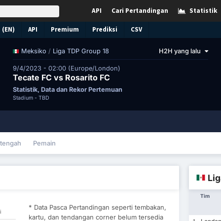
API
Cari Pertandingan
Statistik
 (EN)
API
Premium
Prediksi
CSV
/
Liga TDP Group 18
H2H yang lalu
Meksiko
9/4/2023 - 02:00 (Europe/London)
Tecate FC vs Rosarito FC
Statistik, Data dan Rekor Pertemuan
Stadium -
TBD
tengah
Pemain
Lig
Tim
* Data Pasca Pertandingan seperti tembakan,
i
kartu, dan tendangan corner belum tersedia