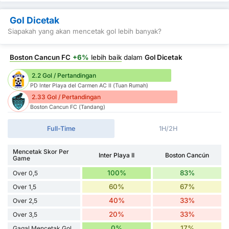
Gol Dicetak
Siapakah yang akan mencetak gol lebih banyak?
Boston Cancun FC
+6%
lebih baik
dalam
Gol Dicetak
2.2 Gol / Pertandingan
PD Inter Playa del Carmen AC II (Tuan Rumah)
2.33 Gol / Pertandingan
Boston Cancun FC (Tandang)
Full-Time
1H/2H
Mencetak Skor Per
Inter Playa II
Boston Cancún
Game
100%
83%
Over 0,5
60%
67%
Over 1,5
40%
33%
Over 2,5
20%
33%
Over 3,5
0%
17%
Gagal Mencetak Gol