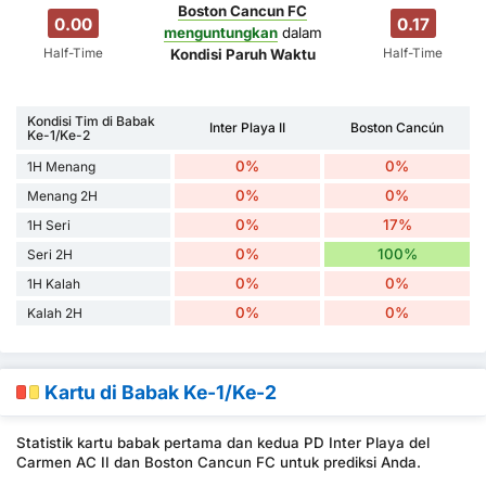
Boston Cancun FC
0.00
0.17
menguntungkan
dalam
Half-Time
Half-Time
Kondisi Paruh Waktu
Kondisi Tim di Babak
Inter Playa II
Boston Cancún
Ke-1/Ke-2
0%
0%
1H Menang
0%
0%
Menang 2H
0%
17%
1H Seri
0%
100%
Seri 2H
0%
0%
1H Kalah
0%
0%
Kalah 2H
Kartu di Babak Ke-1/Ke-2
Statistik kartu babak pertama dan kedua PD Inter Playa del
Carmen AC II dan Boston Cancun FC untuk prediksi Anda.