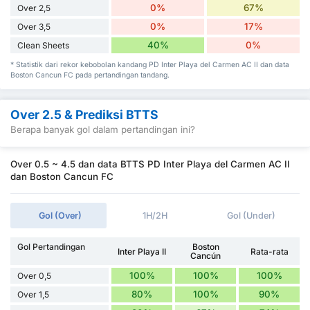
0%
67%
Over 2,5
0%
17%
Over 3,5
40%
0%
Clean Sheets
* Statistik dari rekor kebobolan kandang PD Inter Playa del Carmen AC II dan data
Boston Cancun FC pada pertandingan tandang.
Over 2.5 & Prediksi BTTS
Berapa banyak gol dalam pertandingan ini?
Over 0.5 ~ 4.5 dan data BTTS PD Inter Playa del Carmen AC II
dan Boston Cancun FC
Gol (Over)
1H/2H
Gol (Under)
Gol Pertandingan
Boston
Inter Playa II
Rata-rata
Cancún
100%
100%
100%
Over 0,5
80%
100%
90%
Over 1,5