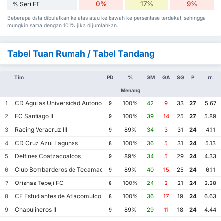
0%
17%
9%
% Seri FT
Beberapa data dibulatkan ke atas atau ke bawah ke persentase terdekat, sehingga
mungkin sama dengan 101% jika dijumlahkan.
Tabel Tuan Rumah / Tabel Tandang
Tim
PD
%
GM
GA
SG
P
rr.
Menang
CD Aguilas Universidad Autonoma de Guerrero
1
9
100%
42
9
33
27
5.67
FC Santiago II
2
9
100%
39
14
25
27
5.89
Racing Veracruz III
3
9
89%
34
3
31
24
4.11
CD Cruz Azul Lagunas
4
8
100%
36
5
31
24
5.13
Delfines Coatzacoalcos
5
9
89%
34
5
29
24
4.33
Club Bombarderos de Tecamac
6
9
89%
40
15
25
24
6.11
Orishas Tepeji FC
7
8
100%
24
3
21
24
3.38
CF Estudiantes de Atlacomulco
8
8
100%
36
17
19
24
6.63
Chapulineros II
9
9
89%
29
11
18
24
4.44