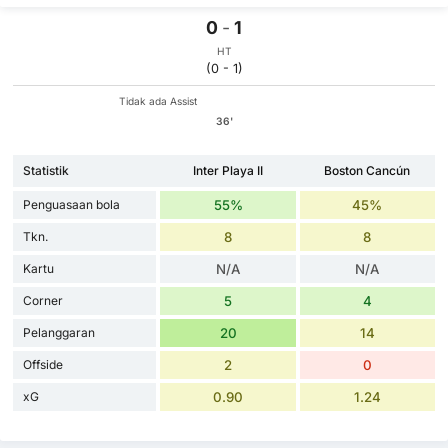
0
-
1
HT
(0 - 1)
Tidak ada Assist
36'
Statistik
Inter Playa II
Boston Cancún
Penguasaan bola
55%
45%
Tkn.
8
8
Kartu
N/A
N/A
Corner
5
4
Pelanggaran
20
14
Offside
2
0
xG
0.90
1.24