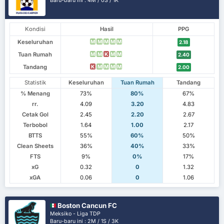
Baru-baru ini : 4M / 0S / 1K
Kondisi
Hasil
PPG
Keseluruhan
M
M
M
M
M
2.18
Tuan Rumah
M
M
K
M
M
2.40
Tandang
K
M
M
M
M
2.00
Statistik
Keseluruhan
Tuan Rumah
Tandang
% Menang
73%
80%
67%
rr.
4.09
3.20
4.83
Cetak Gol
2.45
2.20
2.67
Terbobol
1.64
1.00
2.17
BTTS
55%
60%
50%
Clean Sheets
36%
40%
33%
FTS
9%
0%
17%
xG
0.32
0
1.32
xGA
0.06
0
1.06
Boston Cancun FC
Meksiko - Liga TDP
Baru-baru ini : 2M / 1S / 3K