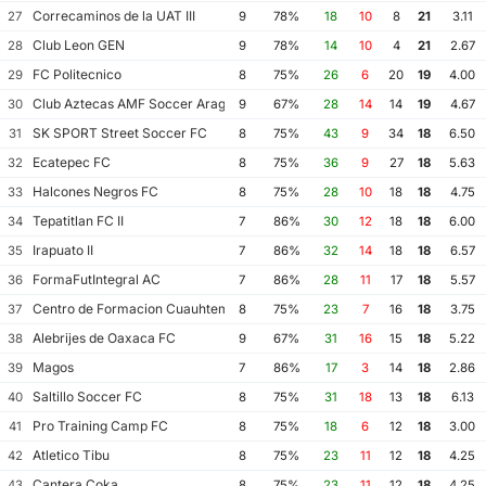
Correcaminos de la UAT III
27
9
78%
18
10
8
21
3.11
Club Leon GEN
28
9
78%
14
10
4
21
2.67
FC Politecnico
29
8
75%
26
6
20
19
4.00
Club Aztecas AMF Soccer Aragon
30
9
67%
28
14
14
19
4.67
SK SPORT Street Soccer FC
31
8
75%
43
9
34
18
6.50
Ecatepec FC
32
8
75%
36
9
27
18
5.63
Halcones Negros FC
33
8
75%
28
10
18
18
4.75
Tepatitlan FC II
34
7
86%
30
12
18
18
6.00
Irapuato II
35
7
86%
32
14
18
18
6.57
FormaFutIntegral AC
36
7
86%
28
11
17
18
5.57
Centro de Formacion Cuauhtemoc Blanco
37
8
75%
23
7
16
18
3.75
Alebrijes de Oaxaca FC
38
9
67%
31
16
15
18
5.22
Magos
39
7
86%
17
3
14
18
2.86
Saltillo Soccer FC
40
8
75%
31
18
13
18
6.13
Pro Training Camp FC
41
8
75%
18
6
12
18
3.00
Atletico Tibu
42
8
75%
23
11
12
18
4.25
Cantera Coka
43
8
75%
23
11
12
18
4.25