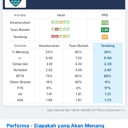
Kondisi
Hasil
PPG
Keseluruhan
M
M
S
M
M
1.73
Tuan Rumah
M
K
M
M
M
2.40
Tandang
K
K
M
S
M
1.17
Statistik
Keseluruhan
Tuan Rumah
Tandang
% Menang
55%
80%
33%
rr.
6.00
7.20
5.00
Cetak Gol
3.18
4.20
2.33
Terbobol
2.82
3.00
2.67
BTTS
73%
60%
83%
Clean Sheets
18%
40%
0%
FTS
9%
0%
17%
xG
1.41
1.81
1.21
xGA
1.68
1.61
1.72
Apa maksud dari istilah statistik ini? Baca Glosarium
Performa - Siapakah yang Akan Menang