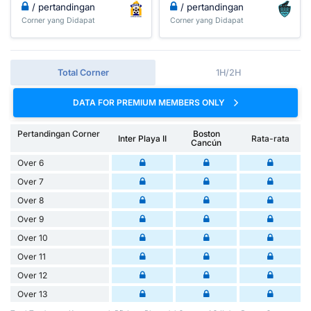
/ pertandingan
/ pertandingan
Corner yang Didapat
Corner yang Didapat
Total Corner
1H/2H
DATA FOR PREMIUM MEMBERS ONLY
Pertandingan Corner
Boston
Inter Playa II
Rata-rata
Cancún
Over 6
Over 7
Over 8
Over 9
Over 10
Over 11
Over 12
Over 13