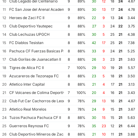
Club Legado del Centenario
10
9
89%
30
12
18
24
4.67
FC San Jose del Arenal Academia America Leyendas
11
9
89%
30
13
17
24
4.78
Heroes de Zaci FC II
12
9
89%
22
9
13
24
3.44
Club Deportivo Yautepec
13
8
88%
27
3
24
22
3.75
Club Lechuzas UPGCH
14
8
88%
30
5
25
21
4.38
FC Diablos Tesistan
15
8
88%
42
17
25
21
7.38
Pachuca CF Fuerzas Basicas Pachuca CF III
16
8
88%
33
9
24
21
5.25
Club Gorilas de Juanacatlan II
17
8
88%
26
3
23
21
3.63
Tigres de Alica FC II
18
7
100%
29
10
19
21
5.57
Azucareros de Tezonapa FC
19
8
88%
23
5
18
21
3.50
Atletico Inter Capital
20
8
88%
21
4
17
21
3.13
CF Volcanes de Colima Deportivo Tala
21
7
100%
20
4
16
21
3.43
Club Fut Car Cachorros de Leon
22
9
78%
29
13
16
21
4.67
Atletico Real Morelos
23
9
78%
24
9
15
21
3.67
Tuzos Pachuca Pachuca CF II
24
8
88%
30
15
15
21
5.63
Guerreros Reynosa FC
25
9
78%
35
23
12
21
6.44
Club Deportivo Mineros de Zacatecas II
26
8
88%
21
10
11
21
3.88