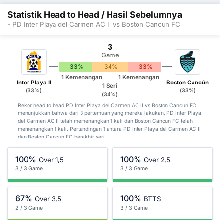
Statistik Head to Head / Hasil Sebelumnya
- PD Inter Playa del Carmen AC II vs Boston Cancun FC
3
Game
33%
34%
33%
1 Kemenangan
1 Kemenangan
Inter Playa II
Boston Cancún
1 Seri
(33%)
(33%)
(34%)
Rekor head to head PD Inter Playa del Carmen AC II vs Boston Cancun FC
menunjukkan bahwa dari 3 pertemuan yang mereka lakukan, PD Inter Playa
del Carmen AC II telah memenangkan 1 kali dan Boston Cancun FC telah
memenangkan 1 kali. Pertandingan 1 antara PD Inter Playa del Carmen AC II
dan Boston Cancun FC berakhir seri.
100%
100%
Over 1,5
Over 2,5
3 / 3 Game
3 / 3 Game
67%
100%
Over 3,5
BTTS
2 / 3 Game
3 / 3 Game