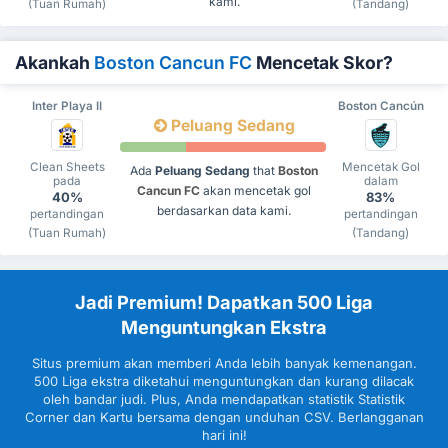
kami.
(Tuan Rumah)
(Tandang)
Akankah
Boston Cancun FC
Mencetak Skor?
Inter Playa II
Boston Cancún
Peluang Sedang
Clean Sheets
Mencetak Gol
Ada
Peluang Sedang
that
Boston
pada
dalam
Cancun FC
akan mencetak gol
40%
83%
berdasarkan data kami.
pertandingan
pertandingan
(Tuan Rumah)
(Tandang)
Jadi Premium! Dapatkan 500 Liga
Menguntungkan Ekstra
Situs premium akan memberi Anda lebih banyak kemenangan.
500 Liga ekstra diketahui menguntungkan dan kurang dilacak
oleh bandar judi. Plus, Anda mendapatkan statistik Statistik
Corner dan Kartu bersama dengan unduhan CSV. Berlangganan
hari ini!