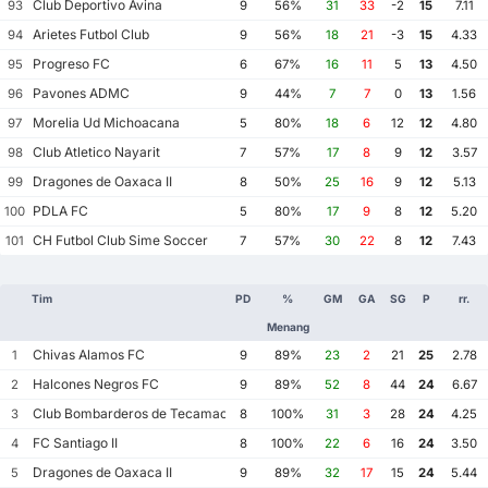
Club Deportivo Avina
93
9
56%
31
33
-2
15
7.11
Arietes Futbol Club
94
9
56%
18
21
-3
15
4.33
Progreso FC
95
6
67%
16
11
5
13
4.50
Pavones ADMC
96
9
44%
7
7
0
13
1.56
Morelia Ud Michoacana
97
5
80%
18
6
12
12
4.80
Club Atletico Nayarit
98
7
57%
17
8
9
12
3.57
Dragones de Oaxaca II
99
8
50%
25
16
9
12
5.13
PDLA FC
100
5
80%
17
9
8
12
5.20
CH Futbol Club Sime Soccer
101
7
57%
30
22
8
12
7.43
Tim
PD
%
GM
GA
SG
P
rr.
Menang
Chivas Alamos FC
1
9
89%
23
2
21
25
2.78
Halcones Negros FC
2
9
89%
52
8
44
24
6.67
Club Bombarderos de Tecamac
3
8
100%
31
3
28
24
4.25
FC Santiago II
4
8
100%
22
6
16
24
3.50
Dragones de Oaxaca II
5
9
89%
32
17
15
24
5.44