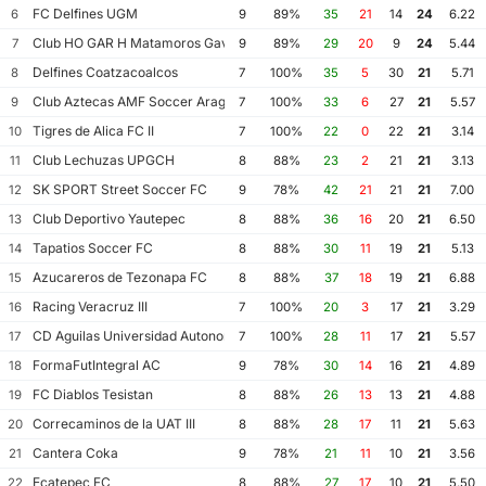
FC Delfines UGM
6
9
89%
35
21
14
24
6.22
Club HO GAR H Matamoros Gavilanes FC Matamoros II
7
9
89%
29
20
9
24
5.44
Delfines Coatzacoalcos
8
7
100%
35
5
30
21
5.71
Club Aztecas AMF Soccer Aragon
9
7
100%
33
6
27
21
5.57
Tigres de Alica FC II
10
7
100%
22
0
22
21
3.14
Club Lechuzas UPGCH
11
8
88%
23
2
21
21
3.13
SK SPORT Street Soccer FC
12
9
78%
42
21
21
21
7.00
Club Deportivo Yautepec
13
8
88%
36
16
20
21
6.50
Tapatios Soccer FC
14
8
88%
30
11
19
21
5.13
Azucareros de Tezonapa FC
15
8
88%
37
18
19
21
6.88
Racing Veracruz III
16
7
100%
20
3
17
21
3.29
CD Aguilas Universidad Autonoma de Guerrero
17
7
100%
28
11
17
21
5.57
FormaFutIntegral AC
18
9
78%
30
14
16
21
4.89
FC Diablos Tesistan
19
8
88%
26
13
13
21
4.88
Correcaminos de la UAT III
20
8
88%
28
17
11
21
5.63
Cantera Coka
21
9
78%
21
11
10
21
3.56
Ecatepec FC
22
8
88%
27
17
10
21
5.50