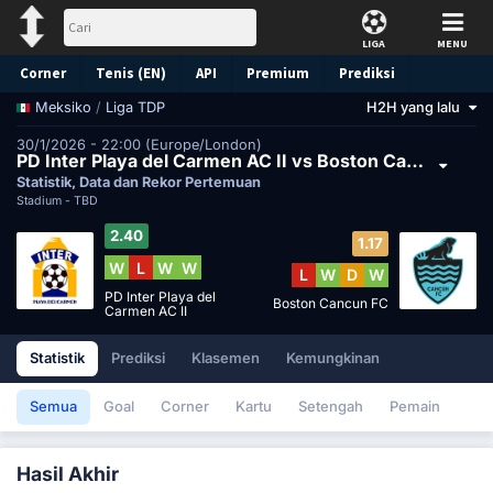
LIGA
MENU
Corner
Tenis (EN)
API
Premium
Prediksi
/
Liga TDP
H2H yang lalu
Meksiko
30/1/2026 - 22:00 (Europe/London)
PD Inter Playa del Carmen AC II vs Boston Cancun FC
Statistik, Data dan Rekor Pertemuan
Stadium -
TBD
2.40
1.17
W
L
W
W
L
W
D
W
PD Inter Playa del
Boston Cancun FC
Carmen AC II
Statistik
Prediksi
Klasemen
Kemungkinan
Semua
Goal
Corner
Kartu
Setengah
Pemain
Hasil Akhir