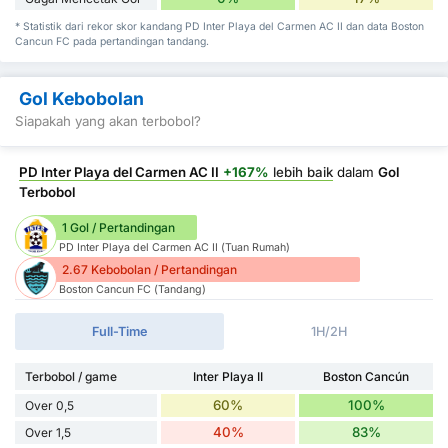
* Statistik dari rekor skor kandang PD Inter Playa del Carmen AC II dan data Boston
Cancun FC pada pertandingan tandang.
Gol Kebobolan
Siapakah yang akan terbobol?
PD Inter Playa del Carmen AC II
+167%
lebih baik
dalam
Gol
Terbobol
1 Gol / Pertandingan
PD Inter Playa del Carmen AC II (Tuan Rumah)
2.67 Kebobolan / Pertandingan
Boston Cancun FC (Tandang)
Full-Time
1H/2H
Terbobol / game
Inter Playa II
Boston Cancún
60%
100%
Over 0,5
40%
83%
Over 1,5