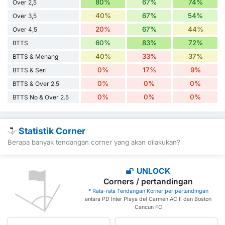
80%
67%
74%
Over 2,5
40%
67%
54%
Over 3,5
20%
67%
44%
Over 4,5
60%
83%
72%
BTTS
40%
33%
37%
BTTS & Menang
0%
17%
9%
BTTS & Seri
0%
0%
0%
BTTS & Over 2.5
0%
0%
0%
BTTS No & Over 2.5
Statistik Corner
Berapa banyak tendangan corner yang akan dilakukan?
UNLOCK
Corners / pertandingan
* Rata-rata Tendangan Korner per pertandingan
antara PD Inter Playa del Carmen AC II dan Boston
Cancun FC