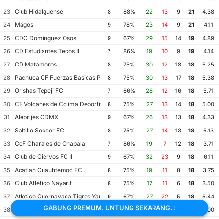
Club Hidalguense
23
8
88%
22
13
9
21
4.38
Magos
24
9
78%
23
14
9
21
4.11
CDC Dominguez Osos
25
9
67%
29
15
14
19
4.89
CD Estudiantes Tecos II
26
7
86%
19
10
9
19
4.14
CD Matamoros
27
8
75%
30
12
18
18
5.25
Pachuca CF Fuerzas Basicas Pachuca CF III
28
8
75%
30
13
17
18
5.38
Orishas Tepeji FC
29
7
86%
28
12
16
18
5.71
CF Volcanes de Colima Deportivo Tala
30
8
75%
27
13
14
18
5.00
Alebrijes CDMX
31
9
67%
26
13
13
18
4.33
Saltillo Soccer FC
32
8
75%
27
14
13
18
5.13
CdF Charales de Chapala
33
7
86%
19
7
12
18
3.71
Club de Ciervos FC II
34
9
67%
32
23
9
18
6.11
Acatlan Cuauhtemoc FC
35
8
75%
19
11
8
18
3.75
Club Atletico Nayarit
36
8
75%
17
11
6
18
3.50
Atletico Cuernavaca Tigres Yautepec
37
9
67%
27
22
5
18
5.44
GABUNG PREMUM. UNTUNG SEKARANG.
Irritilas FC
38
8
75%
26
22
4
18
6.00