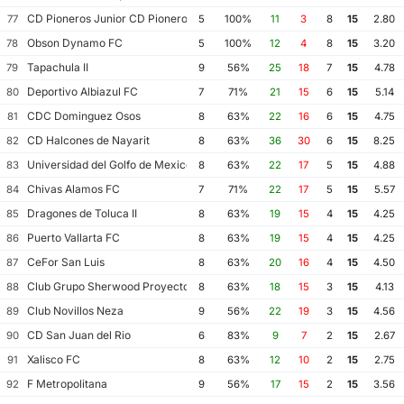
CD Pioneros Junior CD Pioneros de Cancun II
77
5
100%
11
3
8
15
2.80
Obson Dynamo FC
78
5
100%
12
4
8
15
3.20
Tapachula II
79
9
56%
25
18
7
15
4.78
Deportivo Albiazul FC
80
7
71%
21
15
6
15
5.14
CDC Dominguez Osos
81
8
63%
22
16
6
15
4.75
CD Halcones de Nayarit
82
8
63%
36
30
6
15
8.25
Universidad del Golfo de Mexico FC
83
8
63%
22
17
5
15
4.88
Chivas Alamos FC
84
7
71%
22
17
5
15
5.57
Dragones de Toluca II
85
8
63%
19
15
4
15
4.25
Puerto Vallarta FC
86
8
63%
19
15
4
15
4.25
CeFor San Luis
87
8
63%
20
16
4
15
4.50
Club Grupo Sherwood Proyecto Mexico Soccer
88
8
63%
18
15
3
15
4.13
Club Novillos Neza
89
9
56%
22
19
3
15
4.56
CD San Juan del Rio
90
6
83%
9
7
2
15
2.67
Xalisco FC
91
8
63%
12
10
2
15
2.75
F Metropolitana
92
9
56%
17
15
2
15
3.56