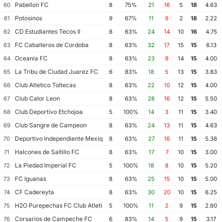
Pabellon FC
60
8
75%
21
16
5
18
4.63
Potosinos
61
9
67%
11
9
2
18
2.22
CD Estudiantes Tecos II
62
8
63%
24
14
10
16
4.75
FC Caballeros de Cordoba
63
8
63%
32
17
15
15
6.13
Oceania FC
64
8
63%
23
9
14
15
4.00
La Tribu de Ciudad Juarez FC
65
6
83%
18
5
13
15
3.83
Club Atletico Toltecas
66
8
63%
22
10
12
15
4.00
Club Calor Leon
67
8
63%
28
16
12
15
5.50
Club Deportivo Etchojoa
68
5
100%
14
3
11
15
3.40
Club Sangre de Campeon
69
8
63%
24
13
11
15
4.63
Deportivo Independiente Mexiquense
70
8
63%
27
16
11
15
5.38
Halcones de Saltillo FC
71
8
63%
17
7
10
15
3.00
La Piedad Imperial FC
72
5
100%
18
8
10
15
5.20
FC Iguanas
73
8
63%
25
15
10
15
5.00
CF Cadereyta
74
8
63%
30
20
10
15
6.25
H2O Purepechas FC Club Atletico Morelia II
75
5
100%
11
2
9
15
2.60
Corsarios de Campeche FC
76
6
83%
14
5
9
15
3.17