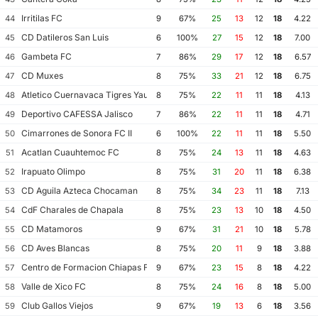
Irritilas FC
44
9
67%
25
13
12
18
4.22
CD Datileros San Luis
45
6
100%
27
15
12
18
7.00
Gambeta FC
46
7
86%
29
17
12
18
6.57
CD Muxes
47
8
75%
33
21
12
18
6.75
Atletico Cuernavaca Tigres Yautepec
48
8
75%
22
11
11
18
4.13
Deportivo CAFESSA Jalisco
49
7
86%
22
11
11
18
4.71
Cimarrones de Sonora FC II
50
6
100%
22
11
11
18
5.50
Acatlan Cuauhtemoc FC
51
8
75%
24
13
11
18
4.63
Irapuato Olimpo
52
8
75%
31
20
11
18
6.38
CD Aguila Azteca Chocaman
53
8
75%
34
23
11
18
7.13
CdF Charales de Chapala
54
8
75%
23
13
10
18
4.50
CD Matamoros
55
9
67%
31
21
10
18
5.78
CD Aves Blancas
56
8
75%
20
11
9
18
3.88
Centro de Formacion Chiapas Futbol
57
9
67%
23
15
8
18
4.22
Valle de Xico FC
58
8
75%
24
16
8
18
5.00
Club Gallos Viejos
59
9
67%
19
13
6
18
3.56