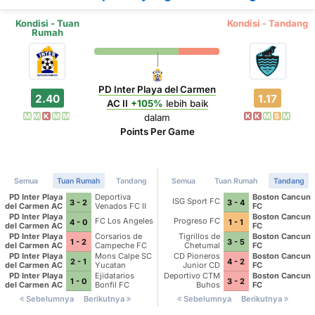
Kondisi - Tuan
Kondisi - Tandang
Rumah
PD Inter Playa del Carmen
2.40
1.17
AC II
+105%
lebih baik
M
M
K
M
M
K
K
M
S
M
dalam
Points Per Game
Semua
Tuan Rumah
Tandang
Semua
Tuan Rumah
Tandang
PD Inter Playa
Deportiva
Boston Cancun
ISG Sport FC
3 - 2
3 - 4
del Carmen AC
Venados FC II
FC
II
PD Inter Playa
Boston Cancun
FC Los Angeles
Progreso FC
4 - 0
1 - 1
del Carmen AC
FC
II
PD Inter Playa
Corsarios de
Tigrillos de
Boston Cancun
1 - 2
3 - 5
del Carmen AC
Campeche FC
Chetumal
FC
II
PD Inter Playa
Mons Calpe SC
CD Pioneros
Boston Cancun
2 - 1
4 - 2
del Carmen AC
Yucatan
Junior CD
FC
II
Pioneros de
PD Inter Playa
Ejidatarios
Deportivo CTM
Boston Cancun
1 - 0
3 - 2
Cancun II
del Carmen AC
Bonfil FC
Buhos
FC
II
Sebelumnya
Berikutnya
Sebelumnya
Berikutnya