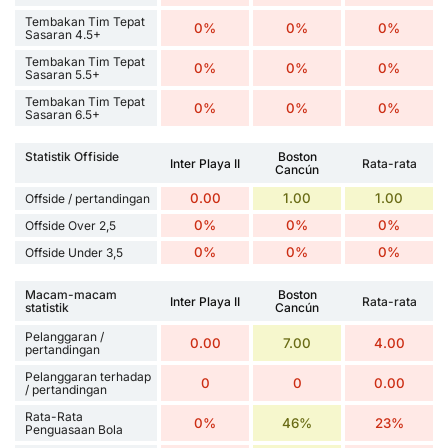
Tembakan Tim Tepat
0%
0%
0%
Sasaran 4.5+
Tembakan Tim Tepat
0%
0%
0%
Sasaran 5.5+
Tembakan Tim Tepat
0%
0%
0%
Sasaran 6.5+
Statistik Offiside
Boston
Inter Playa II
Rata-rata
Cancún
0.00
1.00
1.00
Offside / pertandingan
0%
0%
0%
Offside Over 2,5
0%
0%
0%
Offside Under 3,5
Macam-macam
Boston
Inter Playa II
Rata-rata
statistik
Cancún
Pelanggaran /
0.00
7.00
4.00
pertandingan
Pelanggaran terhadap
0
0
0.00
/ pertandingan
Rata-Rata
0%
46%
23%
Penguasaan Bola