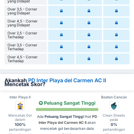
yang Didapat
Over 3,5 - Corner
yang Didapat
Over 4,5 - Corner
yang Didapat
Over 2,5 - Corner
Terhadap
Over 3,5 - Corner
Terhadap
Over 4,5 - Corner
Terhadap
Akankah
PD Inter Playa del Carmen AC II
Mencetak Skor?
Inter Playa II
Boston Cancún
Peluang Sangat Tinggi
Mencetak Gol
Clean Sheets
Ada
Peluang Sangat Tinggi
that
PD
dalam
pada
Inter Playa del Carmen AC II
akan
100%
0%
mencetak gol berdasarkan data
pertandingan
pertandingan