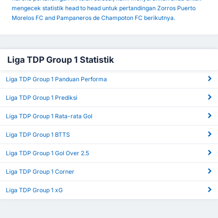
mengecek statistik head to head untuk pertandingan Zorros Puerto
Morelos FC and Pampaneros de Champoton FC berikutnya.
Liga TDP Group 1 Statistik
Liga TDP Group 1 Panduan Performa
Liga TDP Group 1 Prediksi
Liga TDP Group 1 Rata-rata Gol
Liga TDP Group 1 BTTS
Liga TDP Group 1 Gol Over 2.5
Liga TDP Group 1 Corner
Liga TDP Group 1 xG