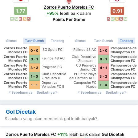
Zorros Puerto Morelos FC
1.77
0.91
+95%
lebih baik
dalam
M
M
K
S
K
K
M
S
K
M
Points Per Game
Semua
Tuan Rumah
Tandang
Semua
Tuan Rumah
Tandang
Zorros Puerto
Pampaneros de
ISG Sport FC
Felinos 48 AC
0 - 0
2 - 0
Morelos FC
Champoton FC
Zorros Puerto
Club Deportivo
Pampaneros de
Felinos 48 AC
3 - 1
0 - 1
Morelos FC
Zitacuaro II
Champoton FC
Zorros Puerto
CD Pioneros
Pampaneros de
Progreso FC
3 - 3
4 - 1
Morelos FC
Junior CD
Champoton FC
Pioneros de
Zorros Puerto
Club Deportivo
PD Inter Playa
Pampaneros de
1 - 0
3 - 2
Cancun II
Morelos FC
Zitacuaro II
del Carmen AC II
Champoton FC
Zorros Puerto
Deportiva
Campeche FC
Pampaneros de
1 - 1
1 - 4
Morelos FC
Venados FC II
Nueva
Champoton FC
Generacion
Sebelumnya
Berikutnya
Sebelumnya
Berikutnya
Gol Dicetak
Siapakah yang akan mencetak gol lebih banyak?
Zorros Puerto Morelos FC
+11%
lebih baik
dalam
Gol Dicetak