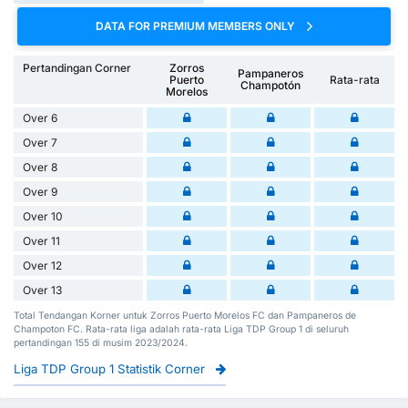
DATA FOR PREMIUM MEMBERS ONLY
Pertandingan Corner
Zorros
Pampaneros
Puerto
Rata-rata
Champotón
Morelos
Over 6
Over 7
Over 8
Over 9
Over 10
Over 11
Over 12
Over 13
Total Tendangan Korner untuk Zorros Puerto Morelos FC dan Pampaneros de
Champoton FC. Rata-rata liga adalah rata-rata Liga TDP Group 1 di seluruh
pertandingan 155 di musim 2023/2024.
Liga TDP Group 1 Statistik Corner