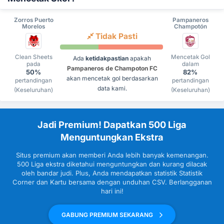
Zorros Puerto
Pampaneros
Morelos
Champotón
Tidak Pasti
Clean Sheets
Mencetak Gol
Ada
ketidakpastian
apakah
pada
dalam
Pampaneros de Champoton FC
50%
82%
akan mencetak gol berdasarkan
pertandingan
pertandingan
data kami.
(Keseluruhan)
(Keseluruhan)
Jadi Premium! Dapatkan 500 Liga
Menguntungkan Ekstra
Situs premium akan memberi Anda lebih banyak kemenangan.
500 Liga ekstra diketahui menguntungkan dan kurang dilacak
oleh bandar judi. Plus, Anda mendapatkan statistik Statistik
Corner dan Kartu bersama dengan unduhan CSV. Berlangganan
hari ini!
GABUNG PREMIUM SEKARANG