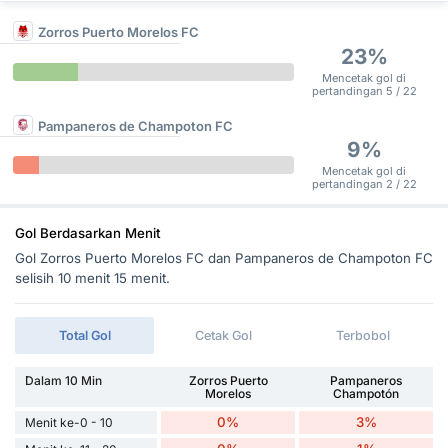
Zorros Puerto Morelos FC
23%
Mencetak gol di
pertandingan 5 / 22
Pampaneros de Champoton FC
9%
Mencetak gol di
pertandingan 2 / 22
Gol Berdasarkan Menit
Gol Zorros Puerto Morelos FC dan Pampaneros de Champoton FC
selisih 10 menit 15 menit.
Total Gol
Cetak Gol
Terbobol
Dalam 10 Min
Zorros Puerto
Pampaneros
Morelos
Champotón
0%
3%
Menit ke-0 - 10