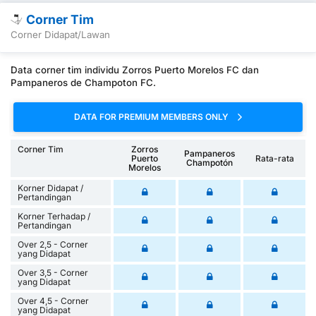
Corner Tim
Corner Didapat/Lawan
Data corner tim individu Zorros Puerto Morelos FC dan
Pampaneros de Champoton FC.
DATA FOR PREMIUM MEMBERS ONLY
Corner Tim
Zorros
Pampaneros
Puerto
Rata-rata
Champotón
Morelos
Korner Didapat /
Pertandingan
Korner Terhadap /
Pertandingan
Over 2,5 - Corner
yang Didapat
Over 3,5 - Corner
yang Didapat
Over 4,5 - Corner
yang Didapat