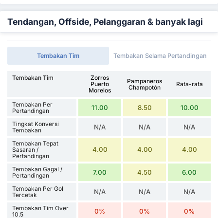
Tendangan, Offside, Pelanggaran & banyak lagi
Tembakan Tim
Tembakan Selama Pertandingan
Tembakan Tim
Zorros
Pampaneros
Puerto
Rata-rata
Champotón
Morelos
Tembakan Per
11.00
8.50
10.00
Pertandingan
Tingkat Konversi
N/A
N/A
N/A
Tembakan
Tembakan Tepat
4.00
4.00
4.00
Sasaran /
Pertandingan
Tembakan Gagal /
7.00
4.50
6.00
Pertandingan
Tembakan Per Gol
N/A
N/A
N/A
Tercetak
Tembakan Tim Over
0%
0%
0%
10.5