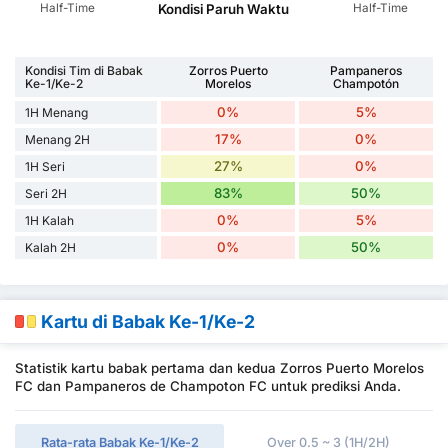
Half-Time
Half-Time
Kondisi Paruh Waktu
Kondisi Tim di Babak
Zorros Puerto
Pampaneros
Ke-1/Ke-2
Morelos
Champotón
0%
5%
1H Menang
17%
0%
Menang 2H
27%
0%
1H Seri
83%
50%
Seri 2H
0%
5%
1H Kalah
0%
50%
Kalah 2H
Kartu di Babak Ke-1/Ke-2
Statistik kartu babak pertama dan kedua Zorros Puerto Morelos
FC dan Pampaneros de Champoton FC untuk prediksi Anda.
Rata-rata Babak Ke-1/Ke-2
Over 0.5 ~ 3 (1H/2H)