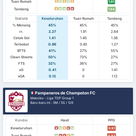
Tuan Rumah
S
M
S
M
S
1.91
Tandang
S
M
M
K
K
1.64
Statistik
Keseluruhan
Tuan Rumah
Tandang
% Menang
45%
45%
45%
rr.
2.27
1.91
2.64
Cetak Gol
1.41
1.45
1.36
Terbobol
0.86
0.45
1.27
BTTS
41%
27%
55%
Clean Sheets
50%
73%
27%
FTS
32%
36%
27%
xG
0.41
0
1.41
xGA
0.12
0
1.12
Pampaneros de Champoton FC
Meksiko - Liga TDP Group 1
Baru-baru ini : 5M / 5S / 12K
Kondisi
Hasil
PPG
Keseluruhan
K
M
S
K
M
0.91
Tuan Rumah
M
K
K
S
M
0.83