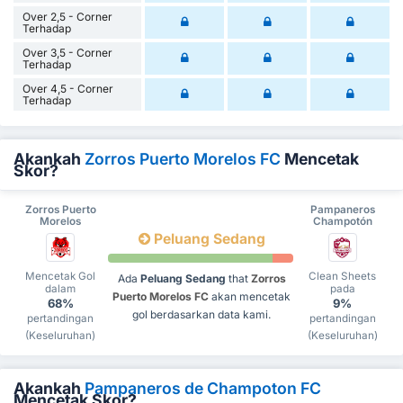
Over 2,5 - Corner
Terhadap
Over 3,5 - Corner
Terhadap
Over 4,5 - Corner
Terhadap
Akankah
Zorros Puerto Morelos FC
Mencetak
Skor?
Zorros Puerto
Pampaneros
Morelos
Champotón
Peluang Sedang
Mencetak Gol
Clean Sheets
Ada
Peluang Sedang
that
Zorros
dalam
pada
Puerto Morelos FC
akan mencetak
68%
9%
gol berdasarkan data kami.
pertandingan
pertandingan
(Keseluruhan)
(Keseluruhan)
Akankah
Pampaneros de Champoton FC
Mencetak Skor?