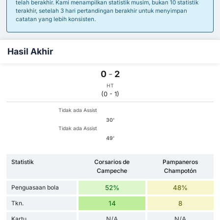
telah berakhir. Kami menampilkan statistik musim, bukan 10 statistik
terakhir, setelah 3 hari pertandingan berakhir untuk menyimpan
catatan yang lebih konsisten.
Hasil Akhir
0
-
2
HT
(0 - 1)
Tidak ada Assist
30'
Tidak ada Assist
49'
Statistik
Corsarios de
Pampaneros
Campeche
Champotón
Penguasaan bola
52%
48%
Tkn.
14
8
Kartu
N/A
N/A