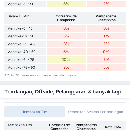
8%
2%
Menit ke-81 - 90
Dalam 15 Min
Corsarios de
Pampaneros
Campeche
Champotón
6%
6%
Menit ke-0 - 15
8%
1%
Menit ke-16 - 30
3%
2%
Menit ke-31 - 45
6%
0%
Menit ke-40 - 60
10%
2%
Menit ke-61 - 75
8%
5%
Menit ke-76 - 90
45' dan 90' termasuk gol di masa tambahan waktu.
Tendangan, Offside, Pelanggaran & banyak lagi
Tembakan Tim
Tembakan Selama Pertandingan
Tembakan Tim
Corsarios de
Pampaneros
Rata-rata
Campeche
Champotón