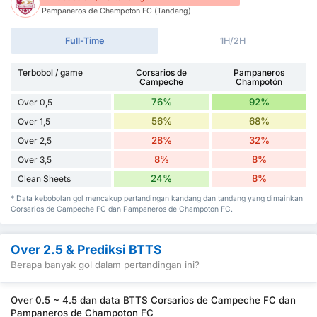
Pampaneros de Champoton FC (Tandang)
Full-Time
1H/2H
Terbobol / game
Corsarios de
Pampaneros
Campeche
Champotón
76%
92%
Over 0,5
56%
68%
Over 1,5
28%
32%
Over 2,5
8%
8%
Over 3,5
24%
8%
Clean Sheets
* Data kebobolan gol mencakup pertandingan kandang dan tandang yang dimainkan
Corsarios de Campeche FC dan Pampaneros de Champoton FC.
Over 2.5 & Prediksi BTTS
Berapa banyak gol dalam pertandingan ini?
Over 0.5 ~ 4.5 dan data BTTS Corsarios de Campeche FC dan
Pampaneros de Champoton FC