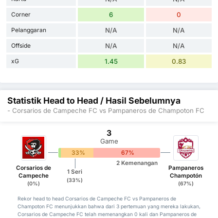
Corner
6
0
Pelanggaran
N/A
N/A
Offside
N/A
N/A
xG
1.45
0.83
Statistik Head to Head / Hasil Sebelumnya
- Corsarios de Campeche FC vs Pampaneros de Champoton FC
3
Game
0%
33%
67%
2 Kemenangan
Corsarios de
Pampaneros
1 Seri
Campeche
Champotón
(33%)
(0%)
(67%)
Rekor head to head Corsarios de Campeche FC vs Pampaneros de
Champoton FC menunjukkan bahwa dari 3 pertemuan yang mereka lakukan,
Corsarios de Campeche FC telah memenangkan 0 kali dan Pampaneros de