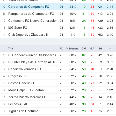
Corsarios de Campeche FC
10
25
24%
19
43
-24
2.48
Pampaneros de Champoton FC
11
25
20%
31
50
-19
3.24
Campeche FC Nueva Generacion
12
25
16%
24
53
-29
3.08
ISG Sport FC
13
25
12%
13
46
-33
2.36
Club Deportivo Zitacuaro II
14
25
4%
16
69
-53
3.40
Tim
PD
% Menang
GM
GA
SG
rr.
CD Pioneros Junior CD Pioneros de Cancun II
1
25
68%
62
20
42
3.28
PD Inter Playa del Carmen AC II
2
25
68%
58
25
33
3.32
Deportiva Venados FC II
3
25
64%
53
16
37
2.76
Progreso FC
4
25
52%
46
26
20
2.88
Boston Cancun FC
5
25
56%
49
27
22
3.04
Mons Calpe SC Yucatan
6
25
52%
28
20
8
1.92
Zorros Puerto Morelos FC
7
25
44%
37
23
14
2.40
Felinos 48 AC
8
25
40%
30
31
-1
2.44
Tigrillos de Chetumal
9
25
36%
28
45
-17
2.92