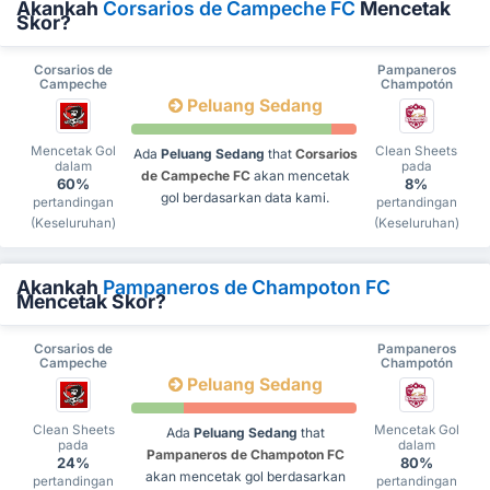
Akankah
Corsarios de Campeche FC
Mencetak
Skor?
Corsarios de
Pampaneros
Campeche
Champotón
Peluang Sedang
Mencetak Gol
Clean Sheets
Ada
Peluang Sedang
that
Corsarios
dalam
pada
de Campeche FC
akan mencetak
60%
8%
gol berdasarkan data kami.
pertandingan
pertandingan
(Keseluruhan)
(Keseluruhan)
Akankah
Pampaneros de Champoton FC
Mencetak Skor?
Corsarios de
Pampaneros
Campeche
Champotón
Peluang Sedang
Clean Sheets
Mencetak Gol
Ada
Peluang Sedang
that
pada
dalam
Pampaneros de Champoton FC
24%
80%
akan mencetak gol berdasarkan
pertandingan
pertandingan