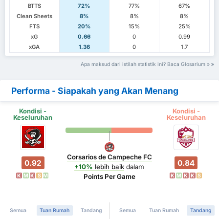
BTTS
72%
77%
67%
Clean Sheets
8%
8%
8%
FTS
20%
15%
25%
xG
0.66
0
0.99
xGA
1.36
0
1.7
Apa maksud dari istilah statistik ini? Baca Glosarium
Performa - Siapakah yang Akan Menang
Kondisi -
Kondisi -
Keseluruhan
Keseluruhan
Corsarios de Campeche FC
0.92
0.84
+10%
lebih baik
dalam
K
M
K
S
M
K
M
K
K
S
Points Per Game
Semua
Tuan Rumah
Tandang
Semua
Tuan Rumah
Tandang