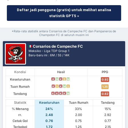
Daftar jadi pengguna (gratis) untuk melihat analisa
statistik GPT5 »
*Rata-rata statistik antara Corsarios de Campeche FC dan Pampaneros de
Champoton FC di seluruh musim ini
Corsarios de Campeche FC
Meksiko - Liga TDP Group 1
Baru-baru ini : 6M / 5S / 14K
Kondisi
Hasil
PPG
Keseluruhan
K
M
K
S
M
0.92
Tuan Rumah
K
S
K
M
S
1.25
Tandang
K
K
K
K
M
0.62
Statistik
Keseluruhan
Tuan Rumah
Tandang
% Menang
24%
33%
15%
rr.
2.48
2.00
2.92
Cetak Gol
0.76
0.75
0.77
Terbobol
1.72
1.25
2.15