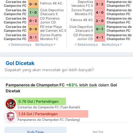
Corsarios de
Deportiva
Pampaneros de
Felinos 48 AC
0 - 0
3 - 2
Campeche FC
Venados FC II
Champoton FC
Corsarios de
Club Deportivo
Zorros Puerto
Pampaneros de
1 - 0
4 - 0
Campeche FC
Zitacuaro II
Morelos FC
Champoton FC
Corsarios de
CD Pioneros
Pampaneros de
Felinos 48 AC
0 - 2
2 - 0
Campeche FC
Junior CD
Champoton FC
Pioneros de
Corsarios de
PD Inter Playa
Club Deportivo
Pampaneros de
0 - 0
0 - 1
Cancun II
Campeche FC
del Carmen AC II
Zitacuaro II
Champoton FC
Corsarios de
Zorros Puerto
CD Pioneros
Pampaneros de
0 - 1
4 - 1
Campeche FC
Morelos FC
Junior CD
Champoton FC
Pioneros de
Sebelumnya
Berikutnya
Sebelumnya
Berikutnya
Cancun II
Gol Dicetak
Siapakah yang akan mencetak gol lebih banyak?
Pampaneros de Champoton FC
+63%
lebih baik
dalam
Gol
Dicetak
0.76 Gol / Pertandingan
Corsarios de Campeche FC (Tuan Rumah)
1.24 Gol / Pertandingan
Pampaneros de Champoton FC (Tandang)
Full-Time
1H/2H