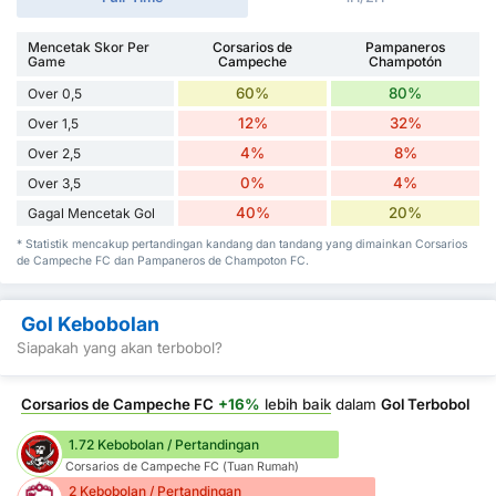
Mencetak Skor Per
Corsarios de
Pampaneros
Game
Campeche
Champotón
60%
80%
Over 0,5
12%
32%
Over 1,5
4%
8%
Over 2,5
0%
4%
Over 3,5
40%
20%
Gagal Mencetak Gol
* Statistik mencakup pertandingan kandang dan tandang yang dimainkan Corsarios
de Campeche FC dan Pampaneros de Champoton FC.
Gol Kebobolan
Siapakah yang akan terbobol?
Corsarios de Campeche FC
+16%
lebih baik
dalam
Gol Terbobol
1.72 Kebobolan / Pertandingan
Corsarios de Campeche FC (Tuan Rumah)
2 Kebobolan / Pertandingan