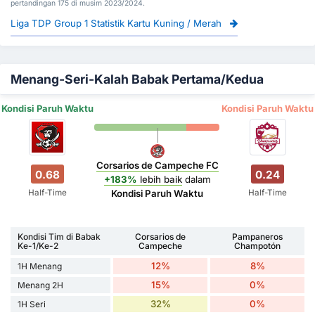
pertandingan 175 di musim 2023/2024.
Liga TDP Group 1 Statistik Kartu Kuning / Merah
Menang-Seri-Kalah Babak Pertama/Kedua
Kondisi Paruh Waktu
Kondisi Paruh Waktu
Corsarios de Campeche FC
0.68
0.24
+183%
lebih baik
dalam
Half-Time
Half-Time
Kondisi Paruh Waktu
Kondisi Tim di Babak
Corsarios de
Pampaneros
Ke-1/Ke-2
Campeche
Champotón
12%
8%
1H Menang
15%
0%
Menang 2H
32%
0%
1H Seri