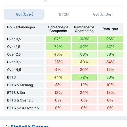
Gol (Over)
1H/2H
Gol (Under)
Gol Pertandingan
Corsarios de
Pampaneros
Rata-rata
Campeche
Champotón
92%
100%
96%
Over 0,5
72%
92%
82%
Over 1,5
48%
68%
58%
Over 2,5
28%
40%
34%
Over 3,5
4%
20%
12%
Over 4,5
44%
72%
58%
BTTS
8%
12%
10%
BTTS & Menang
12%
24%
18%
BTTS & Seri
0%
0%
0%
BTTS & Over 2.5
0%
0%
0%
BTTS No & Over 2.5
Statistik Corner