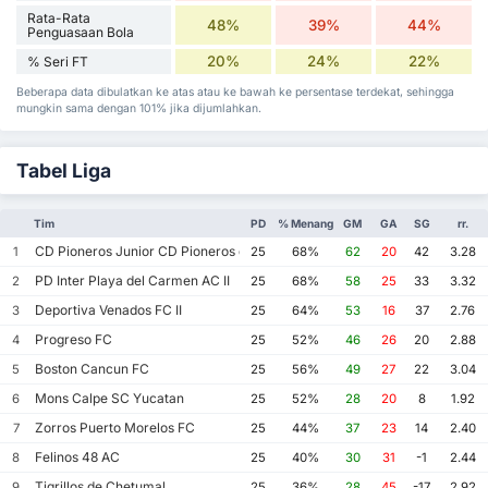
Rata-Rata
48%
39%
44%
Penguasaan Bola
20%
24%
22%
% Seri FT
Beberapa data dibulatkan ke atas atau ke bawah ke persentase terdekat, sehingga
mungkin sama dengan 101% jika dijumlahkan.
Tabel Liga
Tim
PD
% Menang
GM
GA
SG
rr.
CD Pioneros Junior CD Pioneros de Cancun II
1
25
68%
62
20
42
3.28
PD Inter Playa del Carmen AC II
2
25
68%
58
25
33
3.32
Deportiva Venados FC II
3
25
64%
53
16
37
2.76
Progreso FC
4
25
52%
46
26
20
2.88
Boston Cancun FC
5
25
56%
49
27
22
3.04
Mons Calpe SC Yucatan
6
25
52%
28
20
8
1.92
Zorros Puerto Morelos FC
7
25
44%
37
23
14
2.40
Felinos 48 AC
8
25
40%
30
31
-1
2.44
Tigrillos de Chetumal
9
25
36%
28
45
-17
2.92