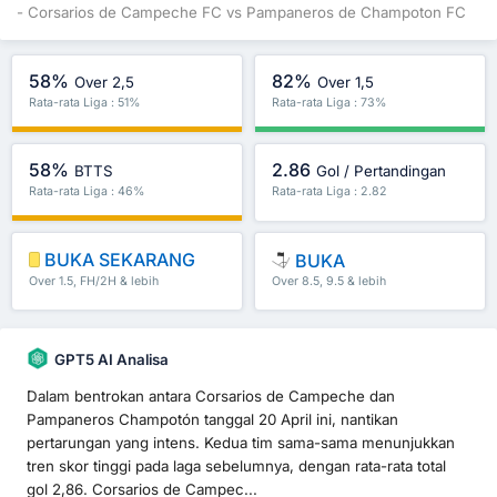
- Corsarios de Campeche FC vs Pampaneros de Champoton FC
58%
82%
Over 2,5
Over 1,5
Rata-rata Liga : 51%
Rata-rata Liga : 73%
58%
2.86
BTTS
Gol / Pertandingan
Rata-rata Liga : 46%
Rata-rata Liga : 2.82
BUKA SEKARANG
BUKA
Over 1.5, FH/2H & lebih
Over 8.5, 9.5 & lebih
GPT5 AI Analisa
Dalam bentrokan antara Corsarios de Campeche dan
Pampaneros Champotón tanggal 20 April ini, nantikan
pertarungan yang intens. Kedua tim sama-sama menunjukkan
tren skor tinggi pada laga sebelumnya, dengan rata-rata total
gol 2,86. Corsarios de Campec...