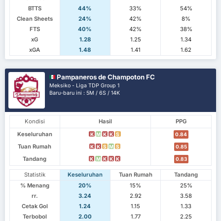
BTTS
44%
33%
54%
Clean Sheets
24%
42%
8%
FTS
40%
42%
38%
xG
1.28
1.25
1.34
xGA
1.48
1.41
1.62
Pampaneros de Champoton FC
Meksiko - Liga TDP Group 1
Baru-baru ini : 5M / 6S / 14K
Kondisi
Hasil
PPG
Keseluruhan
K
M
K
K
S
0.84
Tuan Rumah
K
K
S
M
S
0.85
Tandang
K
M
K
K
K
0.83
Statistik
Keseluruhan
Tuan Rumah
Tandang
% Menang
20%
15%
25%
rr.
3.24
2.92
3.58
Cetak Gol
1.24
1.15
1.33
Terbobol
2.00
1.77
2.25