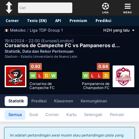
LIGA
MENU
Corner
Tenis (EN)
API
Premium
Prediksi
/
Liga TDP Group 1
H2H yang lalu
Meksiko
19/4/2024 - 22:00 (Europe/London)
Corsarios de Campeche FC vs Pampaneros de Champoton FC
Statistik, Data dan Rekor Pertemuan
Stadium -
Estadio Universitario de Nuevo León
0.92
0.84
W
L
D
W
W
L
L
D
Corsarios de
Pampaneros de
Campeche FC
Champoton FC
Statistik
Prediksi
Klasemen
Kemungkinan
Semua
Goal
Corner
Kartu
Setengah
Pemain
Ini adalah pertandingan awal musim atau pertandingan piala yang