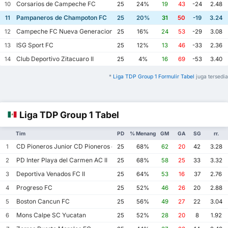
Corsarios de Campeche FC
10
25
24%
19
43
-24
2.48
Pampaneros de Champoton FC
11
25
20%
31
50
-19
3.24
Campeche FC Nueva Generacion
12
25
16%
24
53
-29
3.08
ISG Sport FC
13
25
12%
13
46
-33
2.36
Club Deportivo Zitacuaro II
14
25
4%
16
69
-53
3.40
*
Liga TDP Group 1 Formulir Tabel
juga tersedia
Liga TDP Group 1 Tabel
Tim
PD
% Menang
GM
GA
SG
rr.
CD Pioneros Junior CD Pioneros de Cancun II
1
25
68%
62
20
42
3.28
PD Inter Playa del Carmen AC II
2
25
68%
58
25
33
3.32
Deportiva Venados FC II
3
25
64%
53
16
37
2.76
Progreso FC
4
25
52%
46
26
20
2.88
Boston Cancun FC
5
25
56%
49
27
22
3.04
Mons Calpe SC Yucatan
6
25
52%
28
20
8
1.92