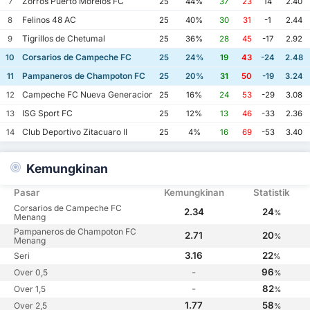
Zorros Puerto Morelos FC
7
25
44%
37
23
14
2.40
Felinos 48 AC
8
25
40%
30
31
-1
2.44
Tigrillos de Chetumal
9
25
36%
28
45
-17
2.92
Corsarios de Campeche FC
10
25
24%
19
43
-24
2.48
Pampaneros de Champoton FC
11
25
20%
31
50
-19
3.24
Campeche FC Nueva Generacion
12
25
16%
24
53
-29
3.08
ISG Sport FC
13
25
12%
13
46
-33
2.36
Club Deportivo Zitacuaro II
14
25
4%
16
69
-53
3.40
Kemungkinan
Pasar
Kemungkinan
Statistik
Corsarios de Campeche FC
2.34
24
%
Menang
Pampaneros de Champoton FC
2.71
20
%
Menang
3.16
22
Seri
%
-
96
Over 0,5
%
-
82
Over 1,5
%
1.77
58
Over 2,5
%