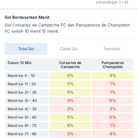
pertandingan 2 / 25
Gol Berdasarkan Menit
Gol Corsarios de Campeche FC dan Pampaneros de Champoton
FC selisih 10 menit 15 menit.
Total Gol
Cetak Gol
Terbobol
Dalam 10 Min
Corsarios de
Pampaneros
Campeche
Champotón
5%
5%
Menit ke-0 - 10
5%
1%
Menit ke-11 - 20
5%
1%
Menit ke-21 - 30
3%
0%
Menit ke-31 - 40
2%
2%
Menit ke-41 - 50
5%
0%
Menit ke-51 - 60
8%
1%
Menit ke-61 - 70
2%
4%
Menit ke-71 - 80