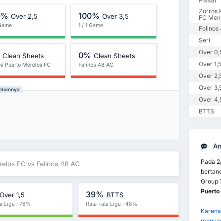
Pasar
Zorros 
0%
100%
Over 2,5
Over 3,5
FC Men
 Game
1 / 1 Game
Felinos
Seri
Over 0,
%
0%
Clean Sheets
Clean Sheets
Over 1,
os Puerto Morelos FC
Felinos 48 AC
Over 2,
Over 3,
belumnya
Over 4,
BTTS
An
Pada 2
relos FC vs Felinos 48 AC
bertan
Group 
Puerto
39%
Over 1,5
BTTS
ta Liga : 76%
Rata-rata Liga : 48%
Karena 
menyar