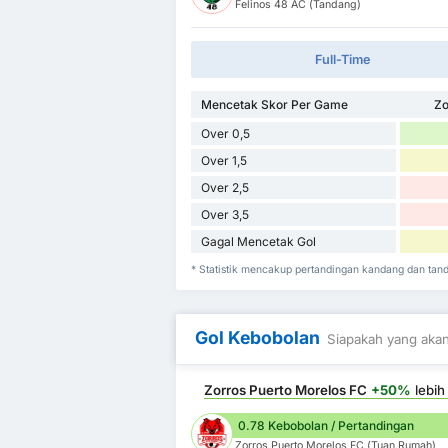
Felinos 48 AC (Tandang)
Full-Time
Mencetak Skor Per Game
Zo
Over 0,5
Over 1,5
Over 2,5
Over 3,5
Gagal Mencetak Gol
* Statistik mencakup pertandingan kandang dan tan
Gol Kebobolan
Siapakah yang akan
Zorros Puerto Morelos FC
+50%
lebih
0.78 Kebobolan / Pertandingan
Zorros Puerto Morelos FC (Tuan Rumah)