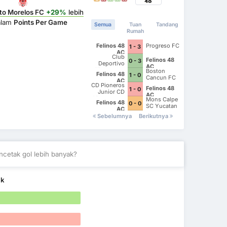
to Morelos FC
+29%
lebih
alam
Points Per Game
Semua
Tuan
Tandang
Rumah
Felinos 48
Progreso FC
1 - 3
AC
Club
Felinos 48
0 - 3
Deportivo
AC
Zitacuaro II
Boston
Felinos 48
1 - 0
Cancun FC
AC
CD Pioneros
Felinos 48
1 - 0
Junior CD
AC
Pioneros de
Mons Calpe
Felinos 48
0 - 0
Cancun II
SC Yucatan
AC
Sebelumnya
Berikutnya
cetak gol lebih banyak?
ak