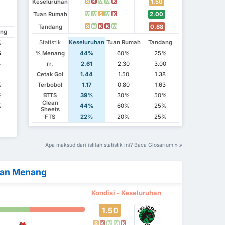
Keseluruhan
1.50
S
K
M
M
K
Tuan Rumah
2.00
M
M
S
M
K
Tandang
0.88
S
M
K
K
M
ang
Statistik
Keseluruhan
Tuan Rumah
Tandang
%
6
% Menang
44%
60%
25%
4
rr.
2.61
2.30
3.00
Cetak Gol
1.44
1.50
1.38
%
Terbobol
1.17
0.80
1.63
%
BTTS
39%
30%
50%
Clean
%
44%
60%
25%
Sheets
1
FTS
22%
20%
25%
Apa maksud dari istilah statistik ini? Baca Glosarium
kan Menang
Kondisi - Keseluruhan
1.50
S
K
M
M
K