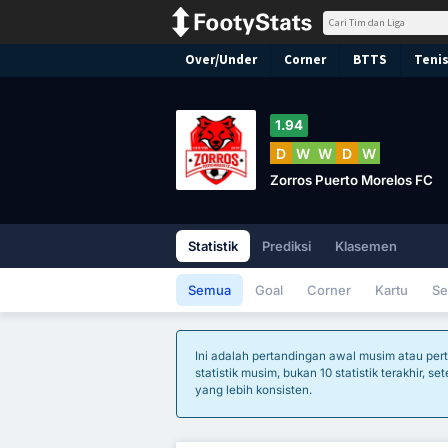
Over/Under
Corner
BTTS
Tenis
1.94
D
W
W
D
W
Zorros Puerto Morelos FC
Statistik
Prediksi
Klasemen
Semua
Goal
Corner
Kartu
Se
Ini adalah pertandingan awal musim atau per
statistik musim, bukan 10 statistik terakhir, 
yang lebih konsisten.