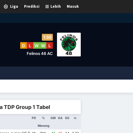
Liga
Prediksi
Lebih
Masuk
1.50
D
L
W
W
L
Felinos 48 AC
a TDP Group 1 Tabel
PD
%
GM
GA
SG
rr.
Menang