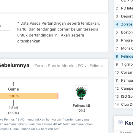
CD Pion
1
PD Inte
2
Deporti
3
* Data Pasca Pertandingan seperti tembakan,
Zorros
4
i
kartu, dan tendangan corner belum tersedia
Boston
5
untuk pertandingan ini. Akan segera
Progre
6
ditambahkan.
Mons C
7
Felino
8
l Sebelumnya
Tigrill
9
- Zorros Puerto Morelos FC vs Felinos
Corsar
10
Pampan
11
1
Campec
12
Game
100%
0%
ISG Sp
13
Club De
14
Felinos 48
1 Seri
(0%)
(100%)
 vs Felinos 48 AC menunjukkan bahwa dari 1 pertemuan yang
Ke
elah memenangkan 0 kali dan Felinos 48 AC telah memenangkan
orelos FC dan Felinos 48 AC berakhir seri.