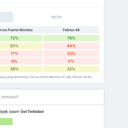
1H/2H
rros Puerto Morelos
Felinos 48
72%
78%
50%
44%
17%
22%
6%
0%
28%
22%
dang yang dimainkan Zorros Puerto Morelos FC dan Felinos 48 AC.
 terbobol?
 baik
dalam
Gol Terbobol