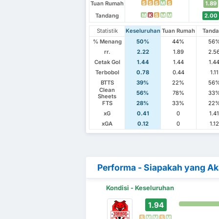
Tuan Rumah
1.89
S
S
S
M
S
Tandang
2.00
M
K
S
M
M
Statistik
Keseluruhan
Tuan Rumah
Tand
% Menang
50%
44%
56
rr.
2.22
1.89
2.5
Cetak Gol
1.44
1.44
1.4
Terbobol
0.78
0.44
1.11
BTTS
39%
22%
56
Clean
56%
78%
33
Sheets
FTS
28%
33%
22
xG
0.41
0
1.4
xGA
0.12
0
1.12
Performa - Siapakah yang A
Kondisi - Keseluruhan
1.94
S
M
M
S
M