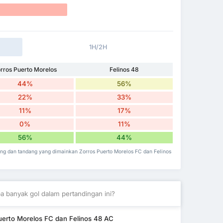
1H/2H
rros Puerto Morelos
Felinos 48
44%
56%
22%
33%
11%
17%
0%
11%
56%
44%
ng dan tandang yang dimainkan Zorros Puerto Morelos FC dan Felinos
a banyak gol dalam pertandingan ini?
uerto Morelos FC dan Felinos 48 AC