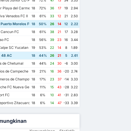
eros Junior CD Pioneros de Cancun II
18
72%
47
13
34
3.33
r Playa del Carmen AC II
18
72%
36
17
19
2.94
va Venados FC II
18
61%
33
12
21
2.50
 Puerto Morelos FC
18
50%
26
14
12
2.22
 Cancun FC
18
61%
38
21
17
3.28
so FC
18
56%
39
23
16
3.44
alpe SC Yucatan
19
53%
22
14
8
1.89
s 48 AC
18
44%
26
21
5
2.61
os de Chetumal
18
44%
24
30
-6
3.00
ios de Campeche FC
19
21%
16
36
-20
2.74
eros de Champoton FC
18
17%
23
37
-14
3.33
he FC Nueva Generacion
18
11%
15
43
-28
3.22
ort FC
18
6%
10
41
-31
2.83
portivo Zitacuaro II
18
6%
14
47
-33
3.39
mungkinan