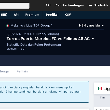
API
Cari Pertandingan
Statistik
 (EN)
API
Premium
Prediksi
CSV
/
Liga TDP Group 1
H2H yang lalu
Meksiko
2/3/2024 - 21:00 (Europe/London)
Zorros Puerto Morelos FC vs Felinos 48 AC
Statistik, Data dan Rekor Pertemuan
Stadium -
TBD
tengah
Pemain
tandingan piala yang telah berakhir. Kami menampilkan
Lig
setelah 3 hari pertandingan berakhir untuk menyimpan catatan
Tim