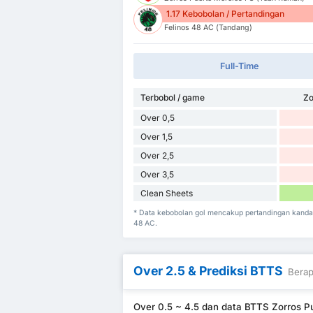
1.17 Kebobolan / Pertandingan
Felinos 48 AC (Tandang)
Full-Time
Terbobol / game
Zo
Over 0,5
Over 1,5
Over 2,5
Over 3,5
Clean Sheets
* Data kebobolan gol mencakup pertandingan kanda
48 AC.
Over 2.5 & Prediksi BTTS
Berap
Over 0.5 ~ 4.5 dan data BTTS Zorros P