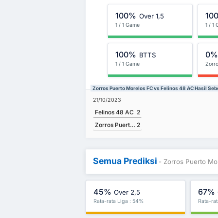
100%
10
Over 1,5
1 / 1 Game
1 / 1
100%
0
BTTS
1 / 1 Game
Zorr
Zorros Puerto Morelos FC vs Felinos 48 AC Hasil Se
21/10/2023
Felinos 48 AC
2
Zorros Puerto Morelos FC
2
Semua Prediksi
- Zorros Puerto Mo
45%
67%
Over 2,5
Rata-rata Liga : 54%
Rata-ra