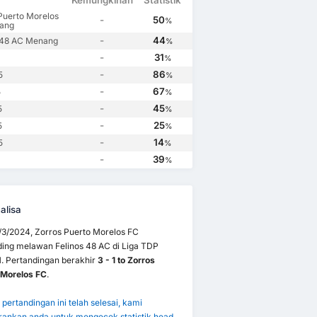
Kemungkinan
Statistik
Puerto Morelos
-
50
%
ang
-
44
 48 AC Menang
%
-
31
%
-
86
5
%
-
67
5
%
-
45
5
%
-
25
5
%
-
14
5
%
-
39
%
alisa
/3/2024, Zorros Puerto Morelos FC
ding melawan Felinos 48 AC di Liga TDP
1. Pertandingan berakhir
3 - 1 to Zorros
 Morelos FC
.
pertandingan ini telah selesai, kami
ankan anda untuk mengecek statistik head