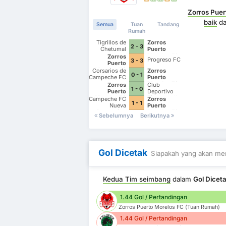
Zorros Puer
baik
d
Semua
Tuan
Tandang
Rumah
Tigrillos de
Zorros
2 - 3
Chetumal
Puerto
Morelos FC
Zorros
Progreso FC
3 - 3
Puerto
Morelos FC
Corsarios de
Zorros
0 - 1
Campeche FC
Puerto
Morelos FC
Zorros
Club
1 - 0
Puerto
Deportivo
Morelos FC
Zitacuaro II
Campeche FC
Zorros
1 - 1
Nueva
Puerto
Generacion
Morelos FC
Sebelumnya
Berikutnya
Gol Dicetak
Siapakah yang akan men
Kedua Tim seimbang
dalam
Gol Dicet
1.44 Gol / Pertandingan
Zorros Puerto Morelos FC (Tuan Rumah)
1.44 Gol / Pertandingan