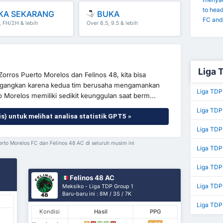
to hea
KA SEKARANG
BUKA
FC and 
, FH/2H & lebih
Over 8.5, 9.5 & lebih
Liga 
rros Puerto Morelos dan Felinos 48, kita bisa
gangkan karena kedua tim berusaha mengamankan
Liga TDP
o Morelos memiliki sedikit keunggulan saat berm...
Liga TDP 
is) untuk melihat analisa statistik GPT5 »
Liga TDP
uerto Morelos FC dan Felinos 48 AC di seluruh musim ini
Liga TDP
Liga TDP 
Felinos 48 AC
Liga TDP
Meksiko - Liga TDP Group 1
Baru-baru ini : 8M / 3S / 7K
Liga TDP
Kondisi
Hasil
PPG