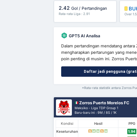
2.42
BU
Gol / Pertandingan
Rata-rata Liga : 2.91
Over 1.5
GPT5 AI Analisa
Dalam pertandingan mendatang antara Zo
mengharapkan pertarungan yang mene
poin penting di musim ini. Zorros Puert
Daftar jadi pengguna (grat
*Rata-rata statistik antara Zorros P
Zorros Puerto Morelos FC
Meksiko - Liga TDP Group 1
Baru-baru ini : 9M / 8S / 1K
Kondisi
Hasil
PPG
Keseluruhan
1.94
S
M
M
S
M