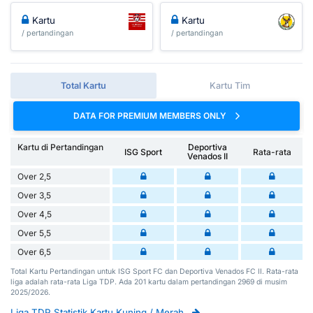
Kartu
Kartu
/ pertandingan
/ pertandingan
Total Kartu
Kartu Tim
DATA FOR PREMIUM MEMBERS ONLY
Kartu di Pertandingan
Deportiva
ISG Sport
Rata-rata
Venados II
Over 2,5
Over 3,5
Over 4,5
Over 5,5
Over 6,5
Total Kartu Pertandingan untuk ISG Sport FC dan Deportiva Venados FC II. Rata-rata
liga adalah rata-rata Liga TDP. Ada 201 kartu dalam pertandingan 2969 di musim
2025/2026.
Liga TDP Statistik Kartu Kuning / Merah