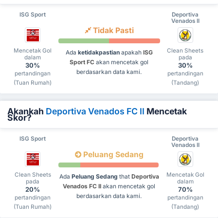
ISG Sport
Deportiva
Venados II
Tidak Pasti
Mencetak Gol
Clean Sheets
Ada
ketidakpastian
apakah
ISG
dalam
pada
Sport FC
akan mencetak gol
30%
30%
berdasarkan data kami.
pertandingan
pertandingan
(Tuan Rumah)
(Tandang)
Akankah
Deportiva Venados FC II
Mencetak
Skor?
ISG Sport
Deportiva
Venados II
Peluang Sedang
Clean Sheets
Mencetak Gol
Ada
Peluang Sedang
that
Deportiva
pada
dalam
Venados FC II
akan mencetak gol
20%
70%
berdasarkan data kami.
pertandingan
pertandingan
(Tuan Rumah)
(Tandang)