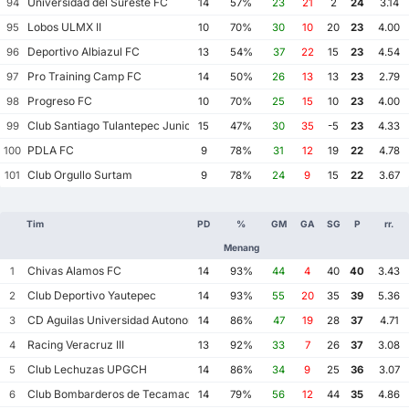
Universidad del Sureste FC
94
14
57%
23
21
2
24
3.14
Lobos ULMX II
95
10
70%
30
10
20
23
4.00
Deportivo Albiazul FC
96
13
54%
37
22
15
23
4.54
Pro Training Camp FC
97
14
50%
26
13
13
23
2.79
Progreso FC
98
10
70%
25
15
10
23
4.00
Club Santiago Tulantepec Juniors FC
99
15
47%
30
35
-5
23
4.33
PDLA FC
100
9
78%
31
12
19
22
4.78
Club Orgullo Surtam
101
9
78%
24
9
15
22
3.67
Tim
PD
%
GM
GA
SG
P
rr.
Menang
Chivas Alamos FC
1
14
93%
44
4
40
40
3.43
Club Deportivo Yautepec
2
14
93%
55
20
35
39
5.36
CD Aguilas Universidad Autonoma de Guerrero
3
14
86%
47
19
28
37
4.71
Racing Veracruz III
4
13
92%
33
7
26
37
3.08
Club Lechuzas UPGCH
5
14
86%
34
9
25
36
3.07
Club Bombarderos de Tecamac
6
14
79%
56
12
44
35
4.86