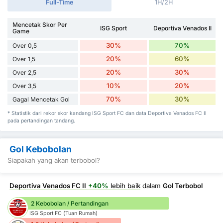
Full-Time
1H/2H
Mencetak Skor Per
ISG Sport
Deportiva Venados II
Game
30%
70%
Over 0,5
20%
60%
Over 1,5
20%
30%
Over 2,5
10%
20%
Over 3,5
70%
30%
Gagal Mencetak Gol
* Statistik dari rekor skor kandang ISG Sport FC dan data Deportiva Venados FC II
pada pertandingan tandang.
Gol Kebobolan
Siapakah yang akan terbobol?
Deportiva Venados FC II
+40%
lebih baik
dalam
Gol Terbobol
2 Kebobolan / Pertandingan
ISG Sport FC (Tuan Rumah)