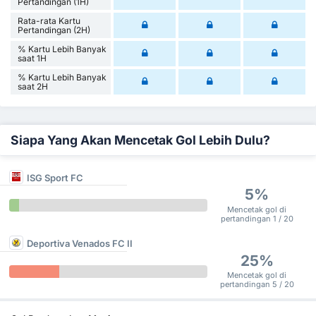
Pertandingan (1H)
Rata-rata Kartu
Pertandingan (2H)
% Kartu Lebih Banyak
saat 1H
% Kartu Lebih Banyak
saat 2H
Siapa Yang Akan Mencetak Gol Lebih Dulu?
ISG Sport FC
5%
Mencetak gol di
pertandingan 1 / 20
Deportiva Venados FC II
25%
Mencetak gol di
pertandingan 5 / 20