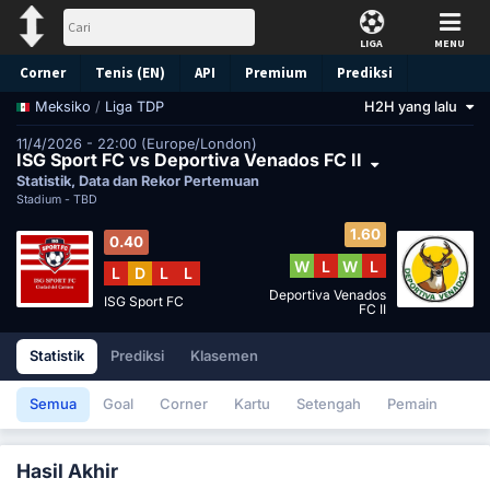
LIGA
MENU
Corner
Tenis (EN)
API
Premium
Prediksi
/
Liga TDP
H2H yang lalu
Meksiko
11/4/2026 - 22:00 (Europe/London)
ISG Sport FC vs Deportiva Venados FC II
Statistik, Data dan Rekor Pertemuan
Stadium -
TBD
1.60
0.40
W
L
W
L
L
D
L
L
Deportiva Venados
ISG Sport FC
FC II
Statistik
Prediksi
Klasemen
Semua
Goal
Corner
Kartu
Setengah
Pemain
Hasil Akhir