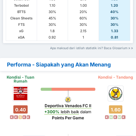
Terbobol
1.10
1.00
1.20
BTTS
30%
20%
40%
Clean Sheets
45%
60%
30%
FTS
30%
30%
30%
xG
1.8
2.15
1.33
xGA
0.92
1
0.81
Apa maksud dari istilah statistik ini? Baca Glosarium
Performa - Siapakah yang Akan Menang
Kondisi - Tuan
Kondisi - Tandang
Rumah
Deportiva Venados FC II
0.40
1.60
+300%
lebih baik
dalam
K
K
S
K
K
K
M
K
M
K
Points Per Game