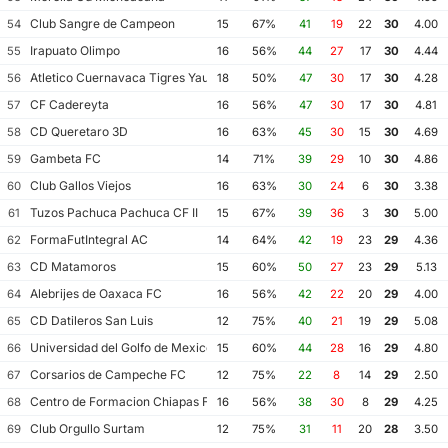
Club Sangre de Campeon
54
15
67%
41
19
22
30
4.00
Irapuato Olimpo
55
16
56%
44
27
17
30
4.44
Atletico Cuernavaca Tigres Yautepec
56
18
50%
47
30
17
30
4.28
CF Cadereyta
57
16
56%
47
30
17
30
4.81
CD Queretaro 3D
58
16
63%
45
30
15
30
4.69
Gambeta FC
59
14
71%
39
29
10
30
4.86
Club Gallos Viejos
60
16
63%
30
24
6
30
3.38
Tuzos Pachuca Pachuca CF II
61
15
67%
39
36
3
30
5.00
FormaFutIntegral AC
62
14
64%
42
19
23
29
4.36
CD Matamoros
63
15
60%
50
27
23
29
5.13
Alebrijes de Oaxaca FC
64
16
56%
42
22
20
29
4.00
CD Datileros San Luis
65
12
75%
40
21
19
29
5.08
Universidad del Golfo de Mexico FC
66
15
60%
44
28
16
29
4.80
Corsarios de Campeche FC
67
12
75%
22
8
14
29
2.50
Centro de Formacion Chiapas Futbol
68
16
56%
38
30
8
29
4.25
Club Orgullo Surtam
69
12
75%
31
11
20
28
3.50