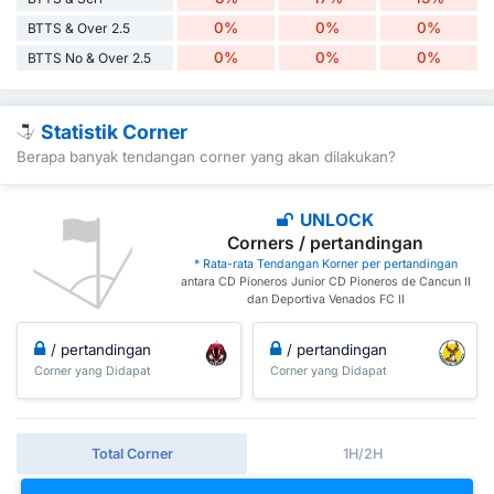
0%
0%
0%
BTTS & Over 2.5
0%
0%
0%
BTTS No & Over 2.5
Statistik Corner
Berapa banyak tendangan corner yang akan dilakukan?
UNLOCK
Corners / pertandingan
* Rata-rata Tendangan Korner per pertandingan
antara CD Pioneros Junior CD Pioneros de Cancun II
dan Deportiva Venados FC II
/ pertandingan
/ pertandingan
Corner yang Didapat
Corner yang Didapat
Total Corner
1H/2H