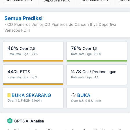
Deportiva Venados FC II
0
Semua Prediksi
- CD Pioneros Junior CD Pioneros de Cancun II vs Deportiva
Venados FC II
46%
78%
Over 2,5
Over 1,5
Rata-rata Liga : 68%
Rata-rata Liga : 82%
44%
2.78
BTTS
Gol / Pertandingan
Rata-rata Liga : 53%
Rata-rata Liga : 4.1
BUKA SEKARANG
BUKA
Over 1.5, FH/2H & lebih
Over 8.5, 9.5 & lebih
GPT5 AI Analisa