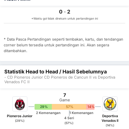
0
-
2
*Waktu gol tidak direkam untuk pertandingan ini
* Data Pasca Pertandingan seperti tembakan, kartu, dan tendangan
corner belum tersedia untuk pertandingan ini. Akan segera
ditambahkan.
Statistik Head to Head / Hasil Sebelumnya
- CD Pioneros Junior CD Pioneros de Cancun II vs Deportiva
Venados FC II
7
Game
29%
57%
14%
2 Kemenangan
1 Kemenangan
Pioneros Junior
Deportiva
4 Seri
Venados II
(29%)
(57%)
(14%)