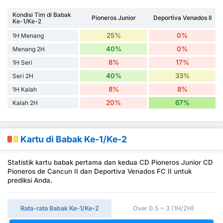
Kondisi Tim di Babak
Pioneros Junior
Deportiva Venados II
Ke-1/Ke-2
25%
0%
1H Menang
40%
0%
Menang 2H
8%
17%
1H Seri
40%
33%
Seri 2H
8%
8%
1H Kalah
20%
67%
Kalah 2H
Kartu di Babak Ke-1/Ke-2
Statistik kartu babak pertama dan kedua CD Pioneros Junior CD
Pioneros de Cancun II dan Deportiva Venados FC II untuk
prediksi Anda.
Rata-rata Babak Ke-1/Ke-2
Over 0.5 ~ 3 (1H/2H)