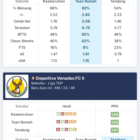
Statistik
Keseluruhan
Tuan Rumah
Tandang
% Menang
68%
83%
54%
rr.
2.52
2.83
2.23
Cetak Gol
1.76
2.08
1.46
Terbobol
0.76
0.75
0.77
BTTS
48%
50%
46%
Clean Sheets
40%
42%
38%
FTS
16%
8%
23%
xG
1.47
1.61
0.79
xGA
1.13
1.15
1
Deportiva Venados FC II
Meksiko - Liga TDP
Baru-baru ini : 6M / 2S / 4K
Kondisi
Hasil
PPG
Keseluruhan
M
K
S
S
S
1.64
Tuan Rumah
K
M
K
S
S
1.62
Tandang
K
M
K
M
S
1.67
Statistik
Keseluruhan
Tuan Rumah
Tandang