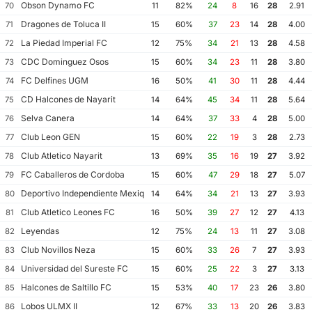
Obson Dynamo FC
70
11
82%
24
8
16
28
2.91
Dragones de Toluca II
71
15
60%
37
23
14
28
4.00
La Piedad Imperial FC
72
12
75%
34
21
13
28
4.58
CDC Dominguez Osos
73
15
60%
34
23
11
28
3.80
FC Delfines UGM
74
16
50%
41
30
11
28
4.44
CD Halcones de Nayarit
75
14
64%
45
34
11
28
5.64
Selva Canera
76
14
64%
37
33
4
28
5.00
Club Leon GEN
77
15
60%
22
19
3
28
2.73
Club Atletico Nayarit
78
13
69%
35
16
19
27
3.92
FC Caballeros de Cordoba
79
15
60%
47
29
18
27
5.07
Deportivo Independiente Mexiquense
80
14
64%
34
21
13
27
3.93
Club Atletico Leones FC
81
16
50%
39
27
12
27
4.13
Leyendas
82
12
75%
24
13
11
27
3.08
Club Novillos Neza
83
15
60%
33
26
7
27
3.93
Universidad del Sureste FC
84
15
60%
25
22
3
27
3.13
Halcones de Saltillo FC
85
15
53%
40
17
23
26
3.80
Lobos ULMX II
86
12
67%
33
13
20
26
3.83