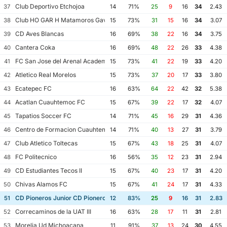
Club Deportivo Etchojoa
37
14
71%
25
9
16
34
2.43
Club HO GAR H Matamoros Gavilanes FC Matamoros II
38
15
73%
31
15
16
34
3.07
CD Aves Blancas
39
16
69%
38
22
16
34
3.75
Cantera Coka
40
16
69%
48
22
26
33
4.38
FC San Jose del Arenal Academia America Leyendas
41
15
73%
41
22
19
33
4.20
Atletico Real Morelos
42
15
73%
37
20
17
33
3.80
Ecatepec FC
43
16
63%
64
22
42
32
5.38
Acatlan Cuauhtemoc FC
44
15
67%
39
22
17
32
4.07
Tapatios Soccer FC
45
14
71%
45
16
29
31
4.36
Centro de Formacion Cuauhtemoc Blanco
46
14
71%
40
13
27
31
3.79
Club Atletico Toltecas
47
15
67%
43
18
25
31
4.07
FC Politecnico
48
16
56%
35
12
23
31
2.94
CD Estudiantes Tecos II
49
15
67%
40
23
17
31
4.20
Chivas Alamos FC
50
15
67%
41
24
17
31
4.33
CD Pioneros Junior CD Pioneros de Cancun II
51
12
83%
25
9
16
31
2.83
Correcaminos de la UAT III
52
16
63%
28
17
11
31
2.81
Morelia Ud Michoacana
53
11
91%
37
13
24
30
4.55