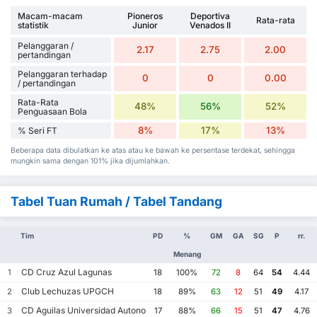
Macam-macam
Pioneros
Deportiva
Rata-rata
statistik
Junior
Venados II
Pelanggaran /
2.17
2.75
2.00
pertandingan
Pelanggaran terhadap
0
0
0.00
/ pertandingan
Rata-Rata
48%
56%
52%
Penguasaan Bola
8%
17%
13%
% Seri FT
Beberapa data dibulatkan ke atas atau ke bawah ke persentase terdekat, sehingga
mungkin sama dengan 101% jika dijumlahkan.
Tabel Tuan Rumah / Tabel Tandang
Tim
PD
%
GM
GA
SG
P
rr.
Menang
CD Cruz Azul Lagunas
1
18
100%
72
8
64
54
4.44
Club Lechuzas UPGCH
2
18
89%
63
12
51
49
4.17
CD Aguilas Universidad Autonoma de Guerrero
3
17
88%
66
15
51
47
4.76