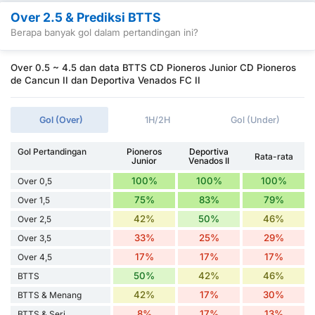
Over 2.5 & Prediksi BTTS
Berapa banyak gol dalam pertandingan ini?
Over 0.5 ~ 4.5 dan data BTTS CD Pioneros Junior CD Pioneros
de Cancun II dan Deportiva Venados FC II
Gol (Over)
1H/2H
Gol (Under)
Gol Pertandingan
Pioneros
Deportiva
Rata-rata
Junior
Venados II
100%
100%
100%
Over 0,5
75%
83%
79%
Over 1,5
42%
50%
46%
Over 2,5
33%
25%
29%
Over 3,5
17%
17%
17%
Over 4,5
50%
42%
46%
BTTS
42%
17%
30%
BTTS & Menang
8%
17%
13%
BTTS & Seri