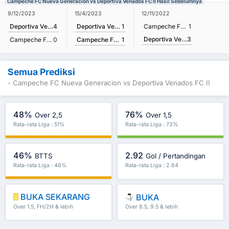
Campeche FC Nueva Generacion vs Deportiva Venados FC II Hasil Sebelumnya
15/4/2023
9/12/2023
12/11/2022
Deportiva Venados FC II
1
Deportiva Venados FC II
4
Campeche FC Nueva Generacion
1
Deportiva Venados FC II
3
Campeche FC Nueva Generacion
1
Campeche FC Nueva Generacion
0
Semua Prediksi
- Campeche FC Nueva Generacion vs Deportiva Venados FC II
48%
76%
Over 2,5
Over 1,5
Rata-rata Liga : 51%
Rata-rata Liga : 73%
46%
2.92
BTTS
Gol / Pertandingan
Rata-rata Liga : 46%
Rata-rata Liga : 2.84
BUKA SEKARANG
BUKA
Over 1.5, FH/2H & lebih
Over 8.5, 9.5 & lebih