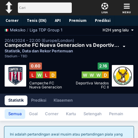
LIGA
MENU
Corner
Tenis (EN)
API
Premium
Prediksi
/
Liga TDP Group 1
H2H yang lalu
Meksiko
20/4/2024 - 22:00 (Europe/London)
Campeche FC Nueva Generacion vs Deportiva Venados FC II
Statistik, Data dan Rekor Pertemuan
Stadium -
TBD
0.60
2.16
L
W
L
D
W
W
W
D
Campeche FC
Deportiva Venados
Nueva Generacion
FC II
Statistik
Prediksi
Klasemen
Semua
Goal
Corner
Kartu
Setengah
Pemain
Ini adalah pertandingan awal musim atau pertandingan piala yang