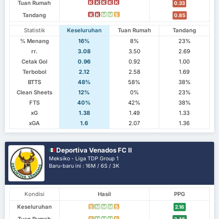
Tuan Rumah
K
K
K
K
K
0.33
Tandang
K
K
M
M
S
0.85
Statistik
Keseluruhan
Tuan Rumah
Tandang
% Menang
16%
8%
23%
rr.
3.08
3.50
2.69
Cetak Gol
0.96
0.92
1.00
Terbobol
2.12
2.58
1.69
BTTS
48%
58%
38%
Clean Sheets
12%
0%
23%
FTS
40%
42%
38%
xG
1.38
1.49
1.33
xGA
1.6
2.07
1.36
Deportiva Venados FC II
Meksiko - Liga TDP Group 1
Baru-baru ini : 16M / 6S / 3K
Kondisi
Hasil
PPG
Keseluruhan
S
M
M
M
S
2.16
S
M
M
M
S