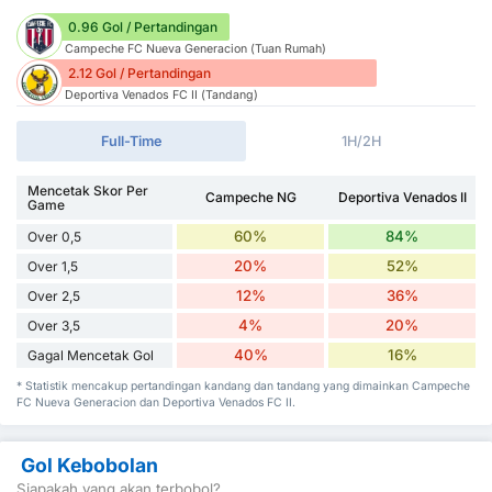
0.96 Gol / Pertandingan
Campeche FC Nueva Generacion (Tuan Rumah)
2.12 Gol / Pertandingan
Deportiva Venados FC II (Tandang)
Full-Time
1H/2H
Mencetak Skor Per
Campeche NG
Deportiva Venados II
Game
60%
84%
Over 0,5
20%
52%
Over 1,5
12%
36%
Over 2,5
4%
20%
Over 3,5
40%
16%
Gagal Mencetak Gol
* Statistik mencakup pertandingan kandang dan tandang yang dimainkan Campeche
FC Nueva Generacion dan Deportiva Venados FC II.
Gol Kebobolan
Siapakah yang akan terbobol?