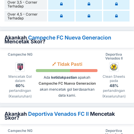
Over 3,5 - Corner
Terhadap
Over 4,5 - Corner
Terhadap
Akankah
Campeche FC Nueva Generacion
Mencetak Skor?
Campeche NG
Deportiva
Venados II
Tidak Pasti
Mencetak Gol
Clean Sheets
Ada
ketidakpastian
apakah
dalam
pada
Campeche FC Nueva Generacion
60%
48%
akan mencetak gol berdasarkan
pertandingan
pertandingan
data kami.
(Keseluruhan)
(Keseluruhan)
Akankah
Deportiva Venados FC II
Mencetak
Skor?
Campeche NG
Deportiva