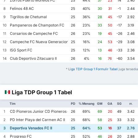
Zorros Puerto Morelos FC
7
25
44%
37
23
14
2.40
Felinos 48 AC
8
25
40%
30
31
-1
2.44
Tigrillos de Chetumal
9
25
36%
28
45
-17
2.92
Pampaneros de Champoton FC
10
26
23%
33
50
-17
3.19
Corsarios de Campeche FC
11
26
23%
19
45
-26
2.46
Campeche FC Nueva Generacion
12
25
16%
24
53
-29
3.08
ISG Sport FC
13
25
12%
13
46
-33
2.36
Club Deportivo Zitacuaro II
14
26
4%
16
76
-60
3.54
*
Liga TDP Group 1 Formulir Tabel
juga tersedia
Liga TDP Group 1 Tabel
Tim
PD
% Menang
GM
GA
SG
rr.
CD Pioneros Junior CD Pioneros de Cancun II
1
26
69%
69
20
49
3.42
PD Inter Playa del Carmen AC II
2
25
68%
58
25
33
3.32
Deportiva Venados FC II
3
25
64%
53
16
37
2.76
Progreso FC
4
25
52%
46
26
20
2.88