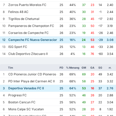
Zorros Puerto Morelos FC
7
25
44%
37
23
14
2.40
Felinos 48 AC
8
25
40%
30
31
-1
2.44
Tigrillos de Chetumal
9
25
36%
28
45
-17
2.92
Pampaneros de Champoton FC
10
26
23%
33
50
-17
3.19
Corsarios de Campeche FC
11
26
23%
19
45
-26
2.46
Campeche FC Nueva Generacion
12
25
16%
24
53
-29
3.08
ISG Sport FC
13
25
12%
13
46
-33
2.36
Club Deportivo Zitacuaro II
14
26
4%
16
76
-60
3.54
Tim
PD
% Menang
GM
GA
SG
rr.
CD Pioneros Junior CD Pioneros de Cancun II
1
26
69%
69
20
49
3.42
PD Inter Playa del Carmen AC II
2
25
68%
58
25
33
3.32
Deportiva Venados FC II
3
25
64%
53
16
37
2.76
Progreso FC
4
25
52%
46
26
20
2.88
Boston Cancun FC
5
25
56%
49
27
22
3.04
Mons Calpe SC Yucatan
6
25
52%
28
20
8
1.92