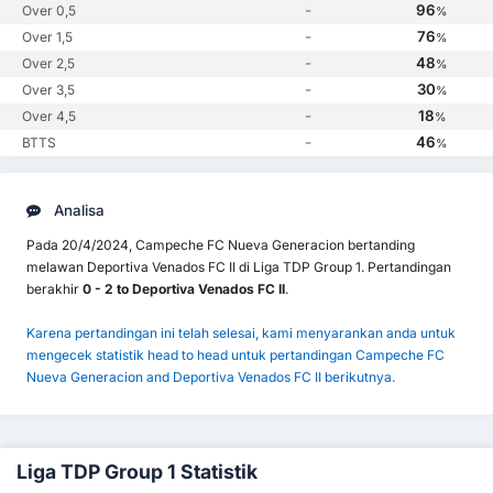
-
96
Over 0,5
%
-
76
Over 1,5
%
-
48
Over 2,5
%
-
30
Over 3,5
%
-
18
Over 4,5
%
-
46
BTTS
%
Analisa
Pada 20/4/2024, Campeche FC Nueva Generacion bertanding
melawan Deportiva Venados FC II di Liga TDP Group 1. Pertandingan
berakhir
0 - 2 to Deportiva Venados FC II
.
Karena pertandingan ini telah selesai, kami menyarankan anda untuk
mengecek statistik head to head untuk pertandingan Campeche FC
Nueva Generacion and Deportiva Venados FC II berikutnya.
Liga TDP Group 1 Statistik