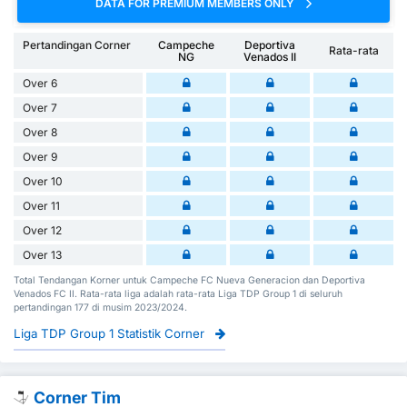
DATA FOR PREMIUM MEMBERS ONLY
Pertandingan Corner
Campeche
Deportiva
Rata-rata
NG
Venados II
Over 6
Over 7
Over 8
Over 9
Over 10
Over 11
Over 12
Over 13
Total Tendangan Korner untuk Campeche FC Nueva Generacion dan Deportiva
Venados FC II. Rata-rata liga adalah rata-rata Liga TDP Group 1 di seluruh
pertandingan 177 di musim 2023/2024.
Liga TDP Group 1 Statistik Corner
Corner Tim