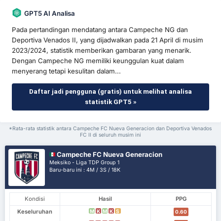
GPT5 AI Analisa
Pada pertandingan mendatang antara Campeche NG dan
Deportiva Venados II, yang dijadwalkan pada 21 April di musim
2023/2024, statistik memberikan gambaran yang menarik.
Dengan Campeche NG memiliki keunggulan kuat dalam
menyerang tetapi kesulitan dalam...
Daftar jadi pengguna (gratis) untuk melihat analisa
statistik GPT5 »
*Rata-rata statistik antara Campeche FC Nueva Generacion dan Deportiva Venados
FC II di seluruh musim ini
Campeche FC Nueva Generacion
Meksiko - Liga TDP Group 1
Baru-baru ini : 4M / 3S / 18K
Kondisi
Hasil
PPG
Keseluruhan
M
K
M
K
S
0.60