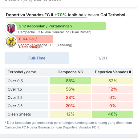
Deportiva Venados FC II
+70%
lebih baik
dalam
Gol Terbobol
2.12 Kebobolan / Pertandingan
Campeche FC Nueva Generacion (Tuan Rumah)
0.64 Gol /
Deportiva Venados FC II (Tandang)
Pertandingan
Full-Time
1H/2H
Terbobol / game
Campeche NG
Deportiva Venados II
88%
52%
Over 0,5
56%
12%
Over 1,5
28%
0%
Over 2,5
20%
0%
Over 3,5
12%
48%
Clean Sheets
* Data kebobolan gol mencakup pertandingan kandang dan tandang yang dimainkan
Campeche FC Nueva Generacion dan Deportiva Venados FC II.