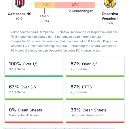
0%
33%
67%
2 Kemenangan
Campeche NG
Deportiva
1 Seri
Venados II
(0%)
(33%)
(67%)
Rekor head to head Campeche FC Nueva Generacion vs Deportiva Venados
FC II menunjukkan bahwa dari 3 pertemuan yang mereka lakukan,
Campeche FC Nueva Generacion telah memenangkan 0 kali dan Deportiva
Venados FC II telah memenangkan 2 kali. Pertandingan 1 antara Campeche
FC Nueva Generacion dan Deportiva Venados FC II berakhir seri.
100%
67%
Over 1,5
Over 2,5
3 / 3 Game
2 / 3 Game
67%
67%
Over 3,5
BTTS
2 / 3 Game
2 / 3 Game
0%
33%
Clean Sheets
Clean Sheets
Campeche FC Nueva
Deportiva Venados FC II
Generacion