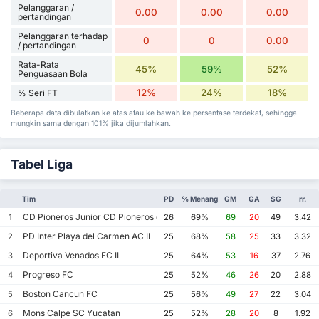
Pelanggaran /
0.00
0.00
0.00
pertandingan
Pelanggaran terhadap
0
0
0.00
/ pertandingan
Rata-Rata
45%
59%
52%
Penguasaan Bola
12%
24%
18%
% Seri FT
Beberapa data dibulatkan ke atas atau ke bawah ke persentase terdekat, sehingga
mungkin sama dengan 101% jika dijumlahkan.
Tabel Liga
Tim
PD
% Menang
GM
GA
SG
rr.
CD Pioneros Junior CD Pioneros de Cancun II
1
26
69%
69
20
49
3.42
PD Inter Playa del Carmen AC II
2
25
68%
58
25
33
3.32
Deportiva Venados FC II
3
25
64%
53
16
37
2.76
Progreso FC
4
25
52%
46
26
20
2.88
Boston Cancun FC
5
25
56%
49
27
22
3.04
Mons Calpe SC Yucatan
6
25
52%
28
20
8
1.92