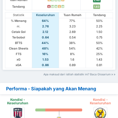
Tuan Rumah
2.46
Tandang
K
M
M
S
M
1.83
Statistik
Keseluruhan
Tuan Rumah
Tandang
% Menang
64%
77%
50%
rr.
2.76
3.23
2.25
Cetak Gol
2.12
2.69
1.50
Terbobol
0.64
0.54
0.75
BTTS
44%
38%
50%
Clean Sheets
48%
54%
42%
FTS
16%
8%
25%
xG
1.53
1.6
1.43
xGA
0.86
0.89
0.81
Apa maksud dari istilah statistik ini? Baca Glosarium
Performa - Siapakah yang Akan Menang
Kondisi -
Kondisi -
Keseluruhan
Keseluruhan