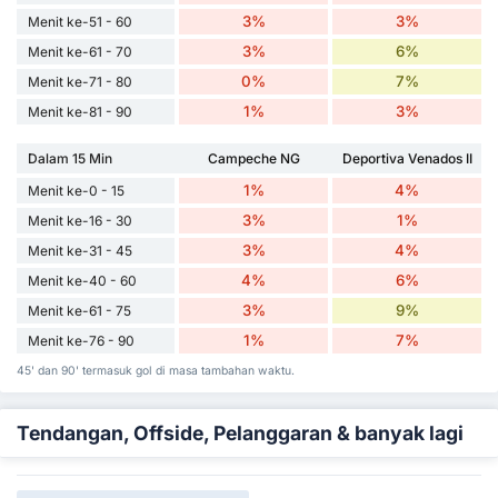
3%
3%
Menit ke-51 - 60
3%
6%
Menit ke-61 - 70
0%
7%
Menit ke-71 - 80
1%
3%
Menit ke-81 - 90
Dalam 15 Min
Campeche NG
Deportiva Venados II
1%
4%
Menit ke-0 - 15
3%
1%
Menit ke-16 - 30
3%
4%
Menit ke-31 - 45
4%
6%
Menit ke-40 - 60
3%
9%
Menit ke-61 - 75
1%
7%
Menit ke-76 - 90
45' dan 90' termasuk gol di masa tambahan waktu.
Tendangan, Offside, Pelanggaran & banyak lagi