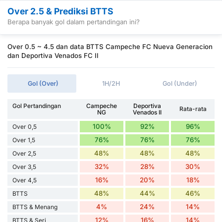
Over 2.5 & Prediksi BTTS
Berapa banyak gol dalam pertandingan ini?
Over 0.5 ~ 4.5 dan data BTTS Campeche FC Nueva Generacion
dan Deportiva Venados FC II
Gol (Over)
1H/2H
Gol (Under)
Gol Pertandingan
Campeche
Deportiva
Rata-rata
NG
Venados II
100%
92%
96%
Over 0,5
76%
76%
76%
Over 1,5
48%
48%
48%
Over 2,5
32%
28%
30%
Over 3,5
16%
20%
18%
Over 4,5
48%
44%
46%
BTTS
4%
24%
14%
BTTS & Menang
12%
16%
14%
BTTS & Seri