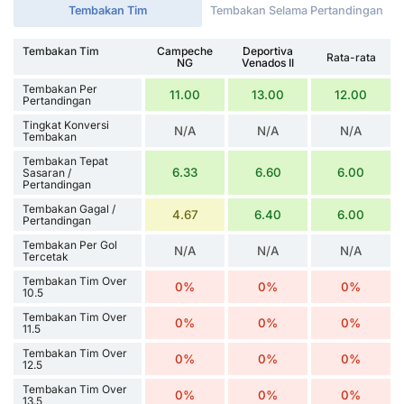
Tembakan Tim
Tembakan Selama Pertandingan
Tembakan Tim
Campeche
Deportiva
Rata-rata
NG
Venados II
Tembakan Per
11.00
13.00
12.00
Pertandingan
Tingkat Konversi
N/A
N/A
N/A
Tembakan
Tembakan Tepat
6.33
6.60
6.00
Sasaran /
Pertandingan
Tembakan Gagal /
4.67
6.40
6.00
Pertandingan
Tembakan Per Gol
N/A
N/A
N/A
Tercetak
Tembakan Tim Over
0%
0%
0%
10.5
Tembakan Tim Over
0%
0%
0%
11.5
Tembakan Tim Over
0%
0%
0%
12.5
Tembakan Tim Over
0%
0%
0%
13.5