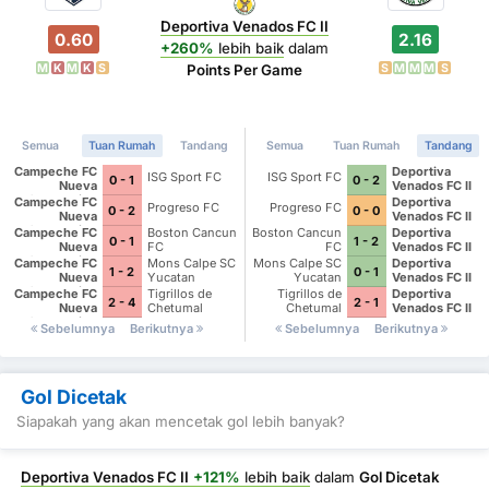
Deportiva Venados FC II
0.60
2.16
+260%
lebih baik
dalam
M
K
M
K
S
S
M
M
M
S
Points Per Game
Semua
Tuan Rumah
Tandang
Semua
Tuan Rumah
Tandang
Campeche FC
Deportiva
ISG Sport FC
ISG Sport FC
0 - 1
0 - 2
Nueva
Venados FC II
Generacion
Campeche FC
Deportiva
Progreso FC
Progreso FC
0 - 2
0 - 0
Nueva
Venados FC II
Generacion
Campeche FC
Boston Cancun
Boston Cancun
Deportiva
0 - 1
1 - 2
Nueva
FC
FC
Venados FC II
Generacion
Campeche FC
Mons Calpe SC
Mons Calpe SC
Deportiva
1 - 2
0 - 1
Nueva
Yucatan
Yucatan
Venados FC II
Generacion
Campeche FC
Tigrillos de
Tigrillos de
Deportiva
2 - 4
2 - 1
Nueva
Chetumal
Chetumal
Venados FC II
Generacion
Sebelumnya
Berikutnya
Sebelumnya
Berikutnya
Gol Dicetak
Siapakah yang akan mencetak gol lebih banyak?
Deportiva Venados FC II
+121%
lebih baik
dalam
Gol Dicetak