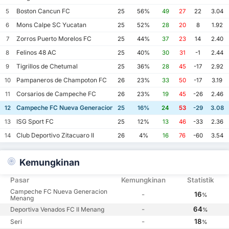
Boston Cancun FC
5
25
56%
49
27
22
3.04
Mons Calpe SC Yucatan
6
25
52%
28
20
8
1.92
Zorros Puerto Morelos FC
7
25
44%
37
23
14
2.40
Felinos 48 AC
8
25
40%
30
31
-1
2.44
Tigrillos de Chetumal
9
25
36%
28
45
-17
2.92
Pampaneros de Champoton FC
10
26
23%
33
50
-17
3.19
Corsarios de Campeche FC
11
26
23%
19
45
-26
2.46
Campeche FC Nueva Generacion
12
25
16%
24
53
-29
3.08
ISG Sport FC
13
25
12%
13
46
-33
2.36
Club Deportivo Zitacuaro II
14
26
4%
16
76
-60
3.54
Kemungkinan
Pasar
Kemungkinan
Statistik
Campeche FC Nueva Generacion
-
16
%
Menang
-
64
Deportiva Venados FC II Menang
%
-
18
Seri
%