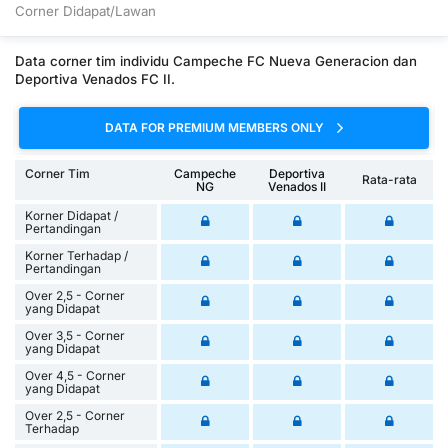
Corner Didapat/Lawan
Data corner tim individu Campeche FC Nueva Generacion dan
Deportiva Venados FC II.
DATA FOR PREMIUM MEMBERS ONLY
Corner Tim
Campeche
Deportiva
Rata-rata
NG
Venados II
Korner Didapat /
Pertandingan
Korner Terhadap /
Pertandingan
Over 2,5 - Corner
yang Didapat
Over 3,5 - Corner
yang Didapat
Over 4,5 - Corner
yang Didapat
Over 2,5 - Corner
Terhadap