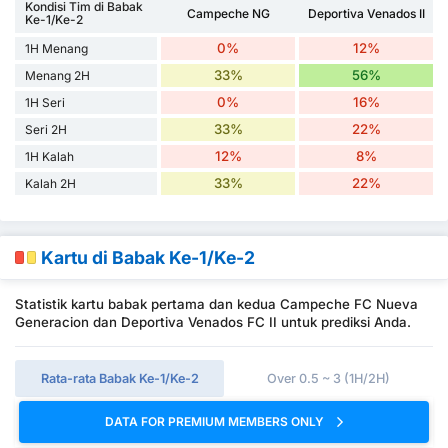
Kondisi Tim di Babak
Campeche NG
Deportiva Venados II
Ke-1/Ke-2
0%
12%
1H Menang
33%
56%
Menang 2H
0%
16%
1H Seri
33%
22%
Seri 2H
12%
8%
1H Kalah
33%
22%
Kalah 2H
Kartu di Babak Ke-1/Ke-2
Statistik kartu babak pertama dan kedua Campeche FC Nueva
Generacion dan Deportiva Venados FC II untuk prediksi Anda.
Rata-rata Babak Ke-1/Ke-2
Over 0.5 ~ 3 (1H/2H)
DATA FOR PREMIUM MEMBERS ONLY