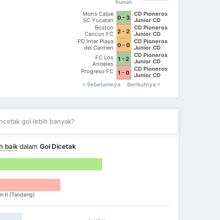
Rumah
Mons Calpe
CD Pioneros
0 - 3
SC Yucatan
Junior CD
Pioneros de
Boston
CD Pioneros
2 - 2
Cancun II
Cancun FC
Junior CD
Pioneros de
PD Inter Playa
CD Pioneros
0 - 0
Cancun II
del Carmen
Junior CD
AC II
Pioneros de
CD Pioneros
FC Los
1 - 2
Cancun II
Junior CD
Angeles
Pioneros de
CD Pioneros
Progreso FC
1 - 0
Cancun II
Junior CD
Pioneros de
Sebelumnya
Berikutnya
Cancun II
cetak gol lebih banyak?
h baik
dalam
Gol Dicetak
n II (Tandang)