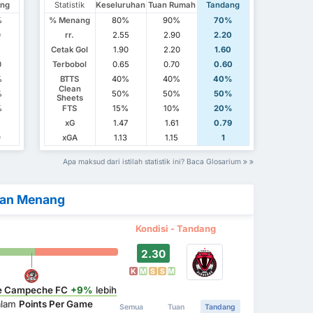
ang
Statistik
Keseluruhan
Tuan Rumah
Tandang
%
% Menang
80%
90%
70%
0
rr.
2.55
2.90
2.20
Cetak Gol
1.90
2.20
1.60
0
Terbobol
0.65
0.70
0.60
%
BTTS
40%
40%
40%
Clean
%
50%
50%
50%
Sheets
%
FTS
15%
10%
20%
xG
1.47
1.61
0.79
9
xGA
1.13
1.15
1
Apa maksud dari istilah statistik ini? Baca Glosarium
kan Menang
Kondisi - Tandang
2.30
K
M
S
S
M
de Campeche FC
+9%
lebih
alam
Points Per Game
Semua
Tuan
Tandang