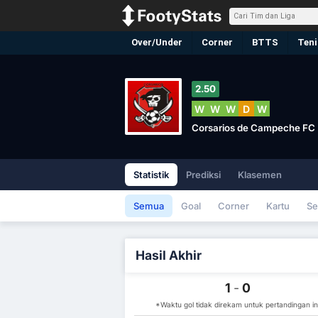
Over/Under
Corner
BTTS
Teni
2.50
W
W
W
D
W
Corsarios de Campeche FC
Statistik
Prediksi
Klasemen
Semua
Goal
Corner
Kartu
Se
Hasil Akhir
1
-
0
*Waktu gol tidak direkam untuk pertandingan in