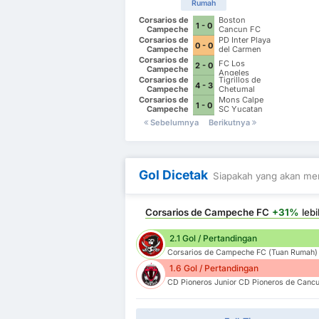
Rumah
Corsarios de
Boston
1 - 0
Campeche
Cancun FC
FC
Corsarios de
PD Inter Playa
0 - 0
Campeche
del Carmen
FC
AC II
Corsarios de
FC Los
2 - 0
Campeche
Angeles
FC
Corsarios de
Tigrillos de
4 - 3
Campeche
Chetumal
FC
Corsarios de
Mons Calpe
1 - 0
Campeche
SC Yucatan
FC
Sebelumnya
Berikutnya
Gol Dicetak
Siapakah yang akan men
Corsarios de Campeche FC
+31%
lebi
2.1 Gol / Pertandingan
Corsarios de Campeche FC (Tuan Rumah)
1.6 Gol / Pertandingan
CD Pioneros Junior CD Pioneros de Cancu