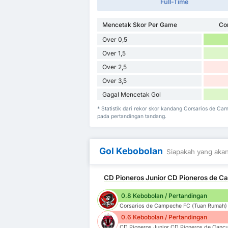
Full-Time
Mencetak Skor Per Game
Co
Over 0,5
Over 1,5
Over 2,5
Over 3,5
Gagal Mencetak Gol
* Statistik dari rekor skor kandang Corsarios de C
pada pertandingan tandang.
Gol Kebobolan
Siapakah yang akan
CD Pioneros Junior CD Pioneros de Ca
0.8 Kebobolan / Pertandingan
Corsarios de Campeche FC (Tuan Rumah)
0.6 Kebobolan / Pertandingan
CD Pioneros Junior CD Pioneros de Cancu