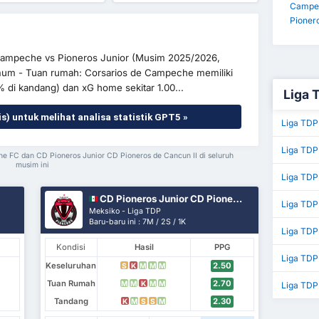
Campec
Pionero
e Campeche vs Pioneros Junior (Musim 2025/2026,
umum - Tuan rumah: Corsarios de Campeche memiliki
% di kandang) dan xG home sekitar 1.00...
Liga T
is) untuk melihat analisa statistik GPT5 »
Liga TDP
Liga TDP
che FC dan CD Pioneros Junior CD Pioneros de Cancun II di seluruh
musim ini
Liga TDP
CD Pioneros Junior CD Pioneros de Cancun II
Liga TDP
Meksiko - Liga TDP
Baru-baru ini : 7M / 2S / 1K
Liga TDP
Kondisi
Hasil
PPG
Liga TDP
Keseluruhan
2.50
S
K
M
M
M
Tuan Rumah
2.70
M
M
K
M
M
Liga TDP
Tandang
2.30
K
M
S
S
M