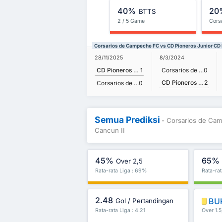
40%
20
BTTS
2 / 5 Game
Cors
Corsarios de Campeche FC vs CD Pioneros Junior CD 
28/11/2025
8/3/2024
CD Pioneros Junior CD Pioneros de Cancun II
1
Corsarios de Campeche FC
0
CD Pioneros Junior CD Pioneros de Cancun II
2
Corsarios de Campeche FC
0
Semua Prediksi
- Corsarios de Ca
Cancun II
45%
65%
Over 2,5
Rata-rata Liga : 69%
Rata-ra
2.48
BU
Gol / Pertandingan
Rata-rata Liga : 4.21
Over 1.5