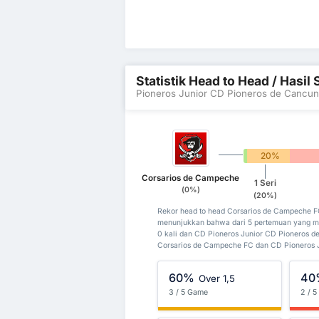
Statistik Head to Head / Hasi
Pioneros Junior CD Pioneros de Cancun 
0%
20%
Corsarios de Campeche
1 Seri
(0%)
(20%)
Rekor head to head Corsarios de Campeche F
menunjukkan bahwa dari 5 pertemuan yang m
0 kali dan CD Pioneros Junior CD Pioneros de
Corsarios de Campeche FC dan CD Pioneros Ju
60%
40
Over 1,5
3 / 5 Game
2 / 