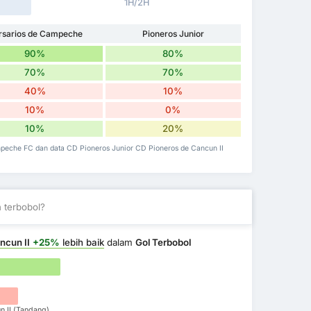
1H/2H
rsarios de Campeche
Pioneros Junior
90%
80%
70%
70%
40%
10%
10%
0%
10%
20%
ampeche FC dan data CD Pioneros Junior CD Pioneros de Cancun II
 terbobol?
ncun II
+25%
lebih baik
dalam
Gol Terbobol
n II (Tandang)