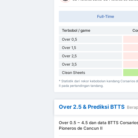
Full-Time
Terbobol / game
Co
Over 0,5
Over 1,5
Over 2,5
Over 3,5
Clean Sheets
* Statistik dari rekor kebobolan kandang Corsario
II pada pertandingan tandang.
Over 2.5 & Prediksi BTTS
Berap
Over 0.5 ~ 4.5 dan data BTTS Corsari
Pioneros de Cancun II