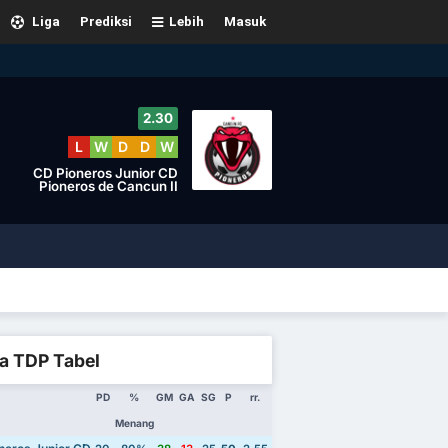
Liga
Prediksi
Lebih
Masuk
2.30
L
W
D
D
W
CD Pioneros Junior CD
Pioneros de Cancun II
a TDP Tabel
PD
%
GM
GA
SG
P
rr.
Menang