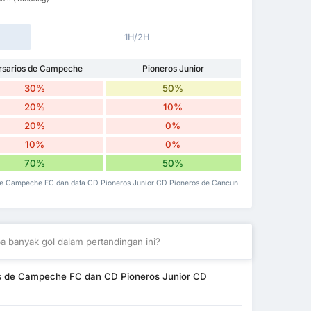
1H/2H
rsarios de Campeche
Pioneros Junior
30%
50%
20%
10%
20%
0%
10%
0%
70%
50%
s de Campeche FC dan data CD Pioneros Junior CD Pioneros de Cancun
a banyak gol dalam pertandingan ini?
os de Campeche FC dan CD Pioneros Junior CD