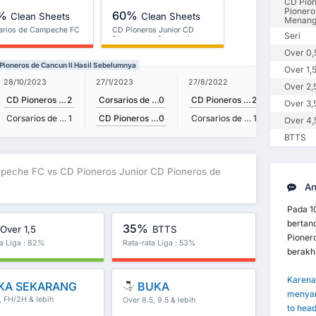
CD Pion
Pionero
%
60%
Clean Sheets
Clean Sheets
Menan
arios de Campeche FC
CD Pioneros Junior CD
Seri
Pioneros de Cancun II
Over 0,
Pioneros de Cancun II Hasil Sebelumnya
Over 1,
27/1/2023
28/10/2023
27/8/2022
Over 2,
Corsarios de Campeche FC
0
CD Pioneros Junior CD Pioneros de Cancun II
2
CD Pioneros Junior CD Pioneros de Cancun II
2
Over 3,
CD Pioneros Junior CD Pioneros de Cancun II
0
Corsarios de Campeche FC
1
Corsarios de Campeche FC
1
Over 4,
BTTS
mpeche FC vs CD Pioneros Junior CD Pioneros de
An
Pada 1
bertan
35%
Over 1,5
BTTS
Pionero
ta Liga : 82%
Rata-rata Liga : 53%
berakh
Karena 
KA SEKARANG
BUKA
menyar
, FH/2H & lebih
Over 8.5, 9.5 & lebih
to hea