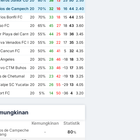
eros Junior CD Pioneros de Cancun II
20
80%
38
13
25
50
2.55
ios de Campeche FC
20
70%
32
16
16
44
2.40
ios Bonfil FC
20
70%
33
18
15
44
2.55
so FC
20
65%
45
27
18
43
3.60
r Playa del Carmen AC II
20
55%
44
25
19
36
3.45
va Venados FC II
20
55%
39
22
17
35
3.05
 Cancun FC
20
50%
46
41
5
32
4.35
 Angeles
20
30%
28
46
-18
18
3.70
ivo CTM Buhos
20
25%
33
46
-13
17
3.95
os de Chetumal
20
20%
23
42
-19
13
3.25
alpe SC Yucatan
20
20%
26
55
-29
13
4.05
ort FC
20
5%
14
50
-36
4
3.20
mungkinan
Kemungkinan
Statistik
ios de Campeche
-
80
%
ang