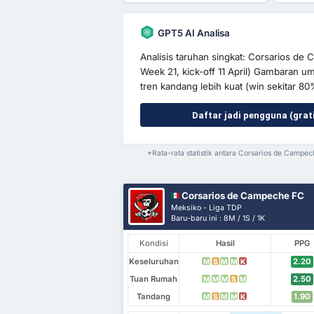
GPT5 AI Analisa
Analisis taruhan singkat: Corsarios d
Week 21, kick-off 11 April) Gambaran 
tren kandang lebih kuat (win sekitar 80
Daftar jadi pengguna (grat
*Rata-rata statistik antara Corsarios de Campe
Corsarios de Campeche FC
Meksiko - Liga TDP
Baru-baru ini : 8M / 1S / 1K
Kondisi
Hasil
PPG
Keseluruhan
2.20
M
S
M
M
K
Tuan Rumah
2.50
M
M
M
S
M
Tandang
1.90
M
S
M
M
K