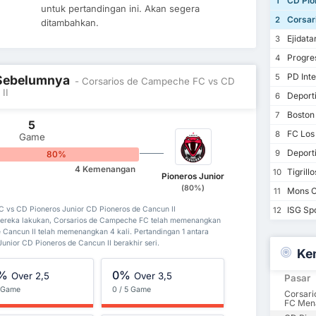
CD Pion
1
untuk pertandingan ini. Akan segera
Corsar
2
ditambahkan.
Ejidatar
3
Progre
4
PD Inte
5
l Sebelumnya
- Corsarios de Campeche FC vs CD
II
Deporti
6
Boston
7
5
FC Los
8
Game
Deport
9
80%
4 Kemenangan
Tigrill
10
Pioneros Junior
(80%)
Mons C
11
ISG Sp
C vs CD Pioneros Junior CD Pioneros de Cancun II
12
ereka lakukan, Corsarios de Campeche FC telah memenangkan
 Cancun II telah memenangkan 4 kali. Pertandingan 1 antara
nior CD Pioneros de Cancun II berakhir seri.
Ke
%
0%
Over 2,5
Over 3,5
Pasar
5 Game
0 / 5 Game
Corsar
FC Men