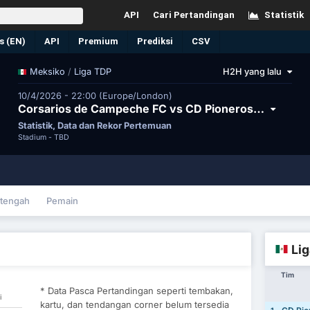
API
Cari Pertandingan
Statistik
s (EN)
API
Premium
Prediksi
CSV
/
Liga TDP
H2H yang lalu
Meksiko
10/4/2026 - 22:00 (Europe/London)
Corsarios de Campeche FC vs CD Pioneros Junior CD Pioneros de Cancun II
Statistik, Data dan Rekor Pertemuan
Stadium -
TBD
tengah
Pemain
Lig
Tim
* Data Pasca Pertandingan seperti tembakan,
i
kartu, dan tendangan corner belum tersedia