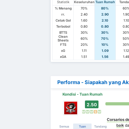
Statistik
Keseluruhan
Tuan Rumah
Tand
% Menang
70%
80%
60
rr.
2.40
2.90
1.9
Cetak Gol
1.60
2.10
1.10
Terbobol
0.80
0.80
0.8
BTTS
30%
30%
30
Clean
60%
70%
50
Sheets
FTS
20%
10%
30
xG
1.11
1.09
1.12
xGA
1.51
1.56
1.4
Performa - Siapakah yang A
Kondisi - Tuan Rumah
2.50
M
M
M
S
M
Corsarios 
baik
d
Semua
Tuan
Tandang