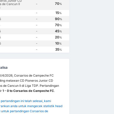
eros Junior CD
70
-
s de Cancun II
%
g
-
15
%
-
90
5
%
-
70
5
%
-
45
5
%
-
20
5
%
-
10
5
%
-
35
%
alisa
0/4/2026, Corsarios de Campeche FC
ding melawan CD Pioneros Junior CD
s de Cancun II di Liga TDP. Pertandingan
ir
1 - 0 to Corsarios de Campeche FC
.
pertandingan ini telah selesai, kami
ankan anda untuk mengecek statistik head
d untuk pertandingan Corsarios de