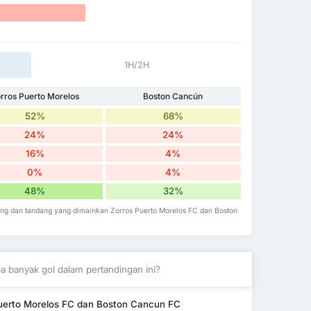
1H/2H
rros Puerto Morelos
Boston Cancún
52%
68%
24%
24%
16%
4%
0%
4%
48%
32%
ng dan tandang yang dimainkan Zorros Puerto Morelos FC dan Boston
a banyak gol dalam pertandingan ini?
Puerto Morelos FC dan Boston Cancun FC