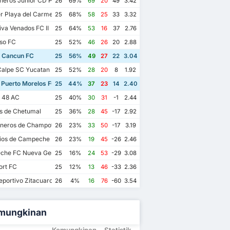
eros Junior CD Pioneros de Cancun II
26
69%
69
20
49
3.42
r Playa del Carmen AC II
25
68%
58
25
33
3.32
va Venados FC II
25
64%
53
16
37
2.76
so FC
25
52%
46
26
20
2.88
 Cancun FC
25
56%
49
27
22
3.04
alpe SC Yucatan
25
52%
28
20
8
1.92
 Puerto Morelos FC
25
44%
37
23
14
2.40
s 48 AC
25
40%
30
31
-1
2.44
os de Chetumal
25
36%
28
45
-17
2.92
eros de Champoton FC
26
23%
33
50
-17
3.19
ios de Campeche FC
26
23%
19
45
-26
2.46
he FC Nueva Generacion
25
16%
24
53
-29
3.08
ort FC
25
12%
13
46
-33
2.36
portivo Zitacuaro II
26
4%
16
76
-60
3.54
mungkinan