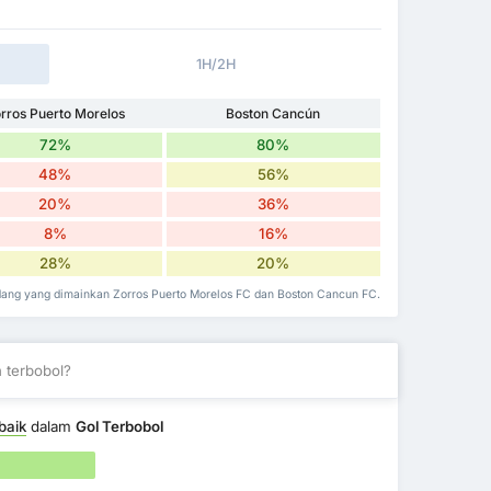
1H/2H
rros Puerto Morelos
Boston Cancún
72%
80%
48%
56%
20%
36%
8%
16%
28%
20%
ndang yang dimainkan Zorros Puerto Morelos FC dan Boston Cancun FC.
 terbobol?
baik
dalam
Gol Terbobol