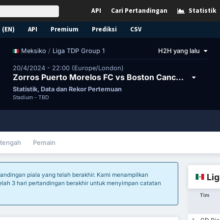
API
Cari Pertandingan
Statistik
 (EN)
API
Premium
Prediksi
CSV
/
Liga TDP Group 1
H2H yang lalu
Meksiko
20/4/2024 - 22:00 (Europe/London)
Zorros Puerto Morelos FC vs Boston Cancun FC
Statistik, Data dan Rekor Pertemuan
Stadium -
TBD
tengah
Pemain
tandingan piala yang telah berakhir. Kami menampilkan
Lig
setelah 3 hari pertandingan berakhir untuk menyimpan catatan
Tim