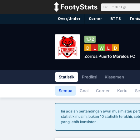
Over/Under
Corner
BTTS
Tenis
1.72
D
L
W
L
D
Zorros Puerto Morelos FC
Statistik
Prediksi
Klasemen
Semua
Goal
Corner
Kartu
Se
Ini adalah pertandingan awal musim atau per
statistik musim, bukan 10 statistik terakhir, 
yang lebih konsisten.