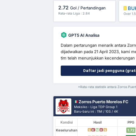
2.72
BU
Gol / Pertandingan
Rata-rata Liga : 2.84
Over 1.5
GPT5 AI Analisa
Dalam pertarungan menarik antara Zor
dijadwalkan pada 21 April 2023, kami 
tim telah menunjukkan kecenderungan me
Daftar jadi pengguna (grat
*Rata-rata statistik antara Zorros Pu
Zorros Puerto Morelos FC
Meksiko - Liga TDP Group 1
Baru-baru ini : 11M / 10S / 4K
Kondisi
Hasil
PPG
Keseluruhan
1.72
S
K
M
K
S