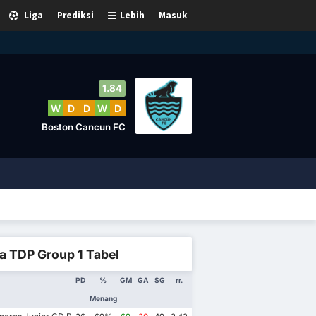
Liga
Prediksi
Lebih
Masuk
1.84
W
D
D
W
D
Boston Cancun FC
a TDP Group 1 Tabel
PD
%
GM
GA
SG
rr.
Menang