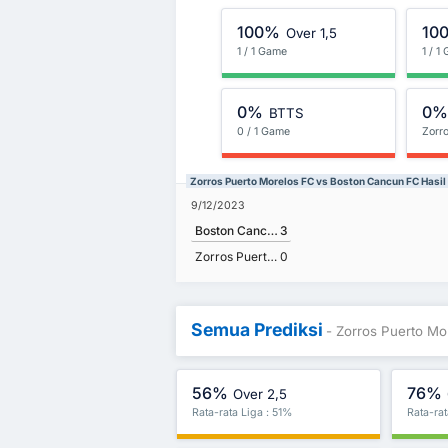
100%
10
Over 1,5
1 / 1 Game
1 / 1
0%
0
BTTS
0 / 1 Game
Zorr
Zorros Puerto Morelos FC vs Boston Cancun FC Hasi
9/12/2023
Boston Cancun FC
3
Zorros Puerto Morelos FC
0
Semua Prediksi
- Zorros Puerto M
56%
76%
Over 2,5
Rata-rata Liga : 51%
Rata-ra