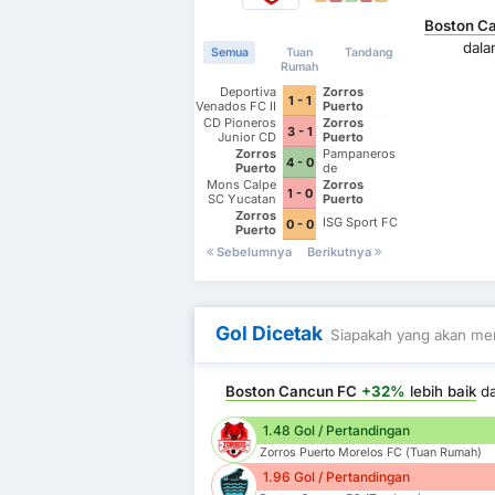
Boston C
dal
Semua
Tuan
Tandang
Rumah
Deportiva
Zorros
1 - 1
Venados FC II
Puerto
Morelos FC
CD Pioneros
Zorros
3 - 1
Junior CD
Puerto
Pioneros de
Morelos FC
Zorros
Pampaneros
4 - 0
Cancun II
Puerto
de
Morelos FC
Champoton
Mons Calpe
Zorros
1 - 0
FC
SC Yucatan
Puerto
Morelos FC
Zorros
ISG Sport FC
0 - 0
Puerto
Morelos FC
Sebelumnya
Berikutnya
Gol Dicetak
Siapakah yang akan men
Boston Cancun FC
+32%
lebih baik
d
1.48 Gol / Pertandingan
Zorros Puerto Morelos FC (Tuan Rumah)
1.96 Gol / Pertandingan