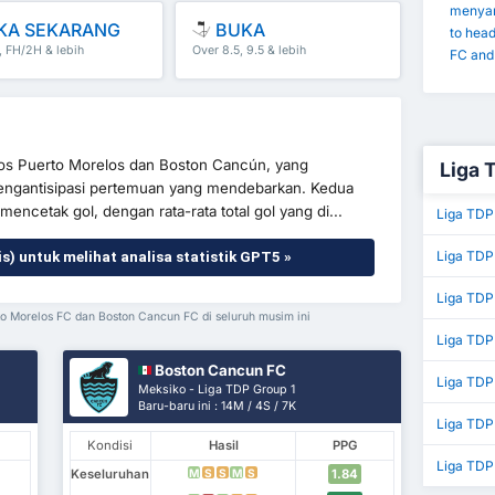
menyar
KA SEKARANG
BUKA
to hea
, FH/2H & lebih
Over 8.5, 9.5 & lebih
FC and
ros Puerto Morelos dan Boston Cancún, yang
Liga 
mengantisipasi pertemuan yang mendebarkan. Kedua
ncetak gol, dengan rata-rata total gol yang di...
Liga TDP
Liga TDP 
is) untuk melihat analisa statistik GPT5 »
Liga TDP
erto Morelos FC dan Boston Cancun FC di seluruh musim ini
Liga TDP
Boston Cancun FC
Liga TDP 
Meksiko - Liga TDP Group 1
Baru-baru ini : 14M / 4S / 7K
Liga TDP
Kondisi
Hasil
PPG
Liga TDP
Keseluruhan
1.84
M
S
S
M
S