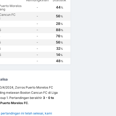
Kemungkinan
Statistik
Puerto Morelos
-
44
%
ang
 Cancun FC
-
56
%
g
-
28
%
-
88
5
%
-
76
5
%
-
56
5
%
-
32
5
%
-
14
5
%
-
48
%
alisa
0/4/2024, Zorros Puerto Morelos FC
ding melawan Boston Cancun FC di Liga
oup 1. Pertandingan berakhir
3 - 0 to
 Puerto Morelos FC
.
pertandingan ini telah selesai, kami