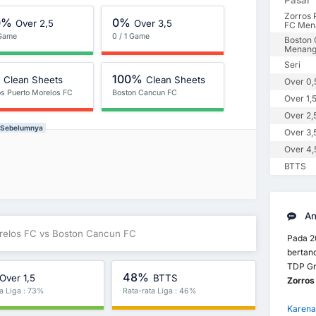
Pasar
Zorros 
0%
0%
Over 2,5
Over 3,5
FC Men
 Game
0 / 1 Game
Boston
Menan
Seri
%
100%
Clean Sheets
Clean Sheets
Over 0,
os Puerto Morelos FC
Boston Cancun FC
Over 1,
Over 2,
l Sebelumnya
Over 3,
Over 4,
BTTS
An
orelos FC vs Boston Cancun FC
Pada 2
bertan
TDP Gr
48%
Over 1,5
BTTS
Zorros
ta Liga : 73%
Rata-rata Liga : 46%
Karena 