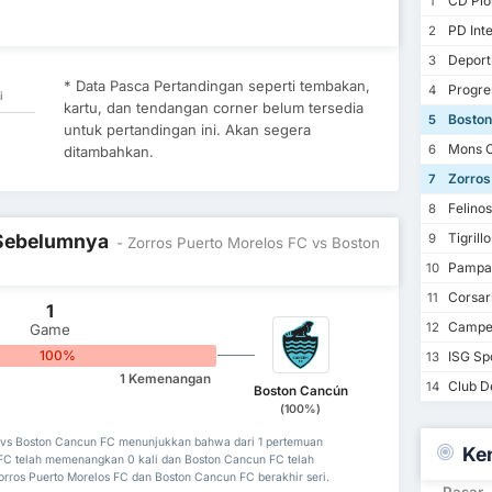
CD Pion
1
PD Inte
2
Deporti
3
* Data Pasca Pertandingan seperti tembakan,
Progre
4
i
kartu, dan tendangan corner belum tersedia
Boston
5
untuk pertandingan ini. Akan segera
Mons C
6
ditambahkan.
Zorros
7
Felino
8
l Sebelumnya
Tigrill
9
- Zorros Puerto Morelos FC vs Boston
Pampan
10
Corsar
11
1
Campec
12
Game
100%
ISG Sp
13
1 Kemenangan
Club De
14
Boston Cancún
(100%)
C vs Boston Cancun FC menunjukkan bahwa dari 1 pertemuan
Ke
 FC telah memenangkan 0 kali dan Boston Cancun FC telah
orros Puerto Morelos FC dan Boston Cancun FC berakhir seri.