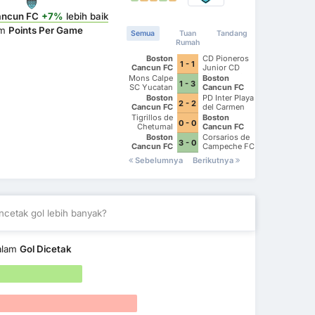
ancun FC
+7%
lebih baik
am
Points Per Game
Semua
Tuan
Tandang
Rumah
Boston
CD Pioneros
1 - 1
Cancun FC
Junior CD
Pioneros de
Mons Calpe
Boston
1 - 3
Cancun II
SC Yucatan
Cancun FC
Boston
PD Inter Playa
2 - 2
Cancun FC
del Carmen
AC II
Tigrillos de
Boston
0 - 0
Chetumal
Cancun FC
Boston
Corsarios de
3 - 0
Cancun FC
Campeche FC
Sebelumnya
Berikutnya
cetak gol lebih banyak?
alam
Gol Dicetak