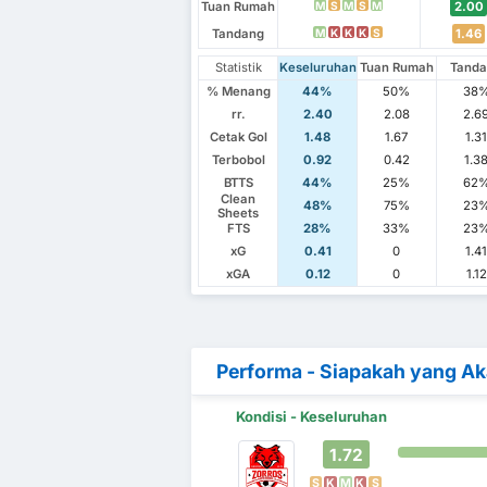
Tuan Rumah
2.00
M
S
M
S
M
Tandang
1.46
M
K
K
K
S
Statistik
Keseluruhan
Tuan Rumah
Tand
% Menang
44%
50%
38
rr.
2.40
2.08
2.6
Cetak Gol
1.48
1.67
1.3
Terbobol
0.92
0.42
1.3
BTTS
44%
25%
62
Clean
48%
75%
23
Sheets
FTS
28%
33%
23
xG
0.41
0
1.4
xGA
0.12
0
1.12
Performa - Siapakah yang A
Kondisi - Keseluruhan
1.72
S
K
M
K
S