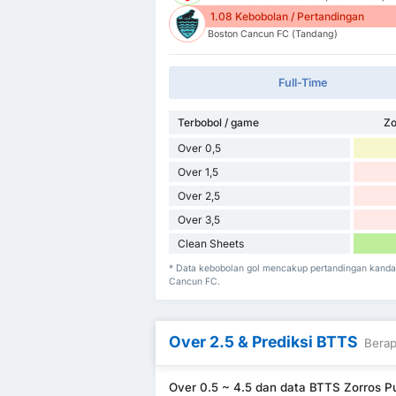
1.08 Kebobolan / Pertandingan
Boston Cancun FC (Tandang)
Full-Time
Terbobol / game
Zo
Over 0,5
Over 1,5
Over 2,5
Over 3,5
Clean Sheets
* Data kebobolan gol mencakup pertandingan kanda
Cancun FC.
Over 2.5 & Prediksi BTTS
Berap
Over 0.5 ~ 4.5 dan data BTTS Zorros 