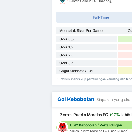
Boston Cancun FC (Tandang)
Full-Time
Mencetak Skor Per Game
Zo
Over 0,5
Over 1,5
Over 2,5
Over 3,5
Gagal Mencetak Gol
* Statistik mencakup pertandingan kandang dan ta
Gol Kebobolan
Siapakah yang akan
Zorros Puerto Morelos FC
+17%
lebih 
0.92 Kebobolan / Pertandingan
Zorros Puerto Morelos FC (Tuan Rumah)