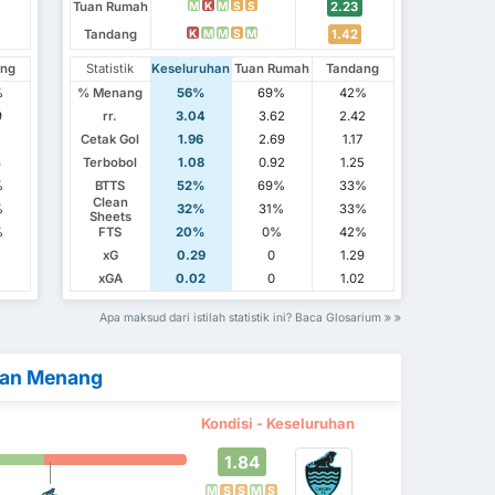
Tuan Rumah
2.23
M
K
M
S
S
Tandang
1.42
K
M
M
S
M
ang
Statistik
Keseluruhan
Tuan Rumah
Tandang
%
% Menang
56%
69%
42%
9
rr.
3.04
3.62
2.42
1
Cetak Gol
1.96
2.69
1.17
8
Terbobol
1.08
0.92
1.25
%
BTTS
52%
69%
33%
Clean
%
32%
31%
33%
Sheets
%
FTS
20%
0%
42%
1
xG
0.29
0
1.29
xGA
0.02
0
1.02
Apa maksud dari istilah statistik ini? Baca Glosarium
kan Menang
Kondisi - Keseluruhan
1.84
M
S
S
M
S