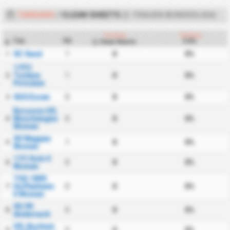
TANDANG
/
CLEAN SHEETS
(2. FRAUEN BUNDESLIGA)
Tandang
Tandang
Tim
PD
CS%
Clean Sheets
#
SC Sand
1
0
0%
1
1 FFC
Turbine
1
0
0%
2
Potsdam
SGS Essen
0
0
0%
3
Borussia VfL
Monchengladbach
0
0
0%
4
Women
SV Meppen
1
0
0%
5
Women
1 FC Koln II
0
0
0%
6
Women
TSG 1899
Hoffenheim
0
0
0%
7
II Women
SG 99
0
0
0%
8
Andernach
VfL Bochum