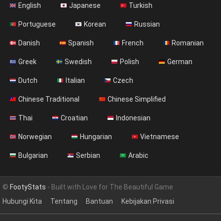
English
Japanese
Turkish
Portuguese
Korean
Russian
Danish
Spanish
French
Romanian
Greek
Swedish
Polish
German
Dutch
Italian
Czech
Chinese Traditional
Chinese Simplified
Thai
Croatian
Indonesian
Norwegian
Hungarian
Vietnamese
Bulgarian
Serbian
Arabic
©
FootyStats
- Built with Love for The Beautiful Game
Hubungi Kita
Tentang
Bantuan
Kebijakan Privasi