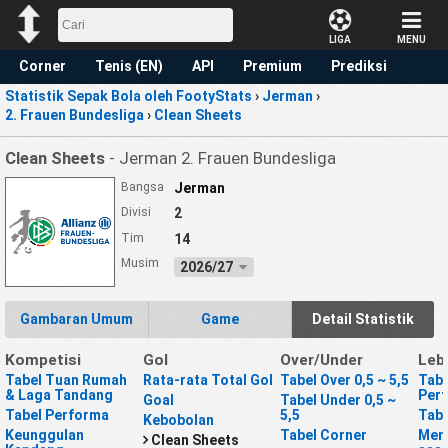
LIGA
MENU
Corner
Tenis (EN)
API
Premium
Prediksi
Statistik Sepak Bola oleh FootyStats
›
Jerman
›
2. Frauen Bundesliga
›
Clean Sheets
Clean Sheets
- Jerman 2. Frauen Bundesliga
Bangsa
Jerman
Divisi
2
Tim
14
Musim
2026/27
Gambaran Umum
Game
Detail Statistik
Kompetisi
Gol
Over/Under
Leb
Tabel Tuan Rumah
Rata-rata Total Gol
Tabel Over 0,5 ~ 5,5
Tabe
& Laga Tandang
Per
Goal
Tabel Under 0,5 ~
Tabel Performa
5,5
Tabe
Kebobolan
Keunggulan
Tabel Corner
Mena
Clean Sheets