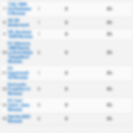
TSG 1899
Hoffenheim
1
0
0%
7
II Women
SG 99
1
0
0%
8
Andernach
VfL Bochum
1
0
0%
9
1848 Women
FC Viktoria
1889 Berlin
Lichterfelde
0
0
0%
10
Tempelhof
Women
FC
Ingolstadt
1
0
0%
11
04 Women
Eintracht
Frankfurt II
0
0
0%
12
Women
FC Carl
Zeiss Jena
0
0
0%
13
Women
Hertha BSC
0
0
0%
14
Women