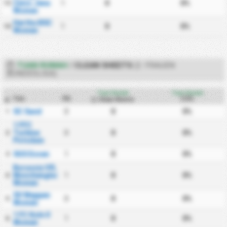
Zeiss Jena
1
0
0%
13
Women
Hertha BSC
1
0
0%
14
Women
TUAN RUMAH
/
CLEAN SHEETS
(2. FRAUEN
BUNDESLIGA)
Tuan Rumah
Tuan Rumah
Tim
PD
CS%
Clean Sheets
#
SC Sand
0
0
0%
1
1 FFC
Turbine
0
0
0%
2
Potsdam
SGS Essen
1
0
0%
3
Borussia VfL
Monchengladbach
1
0
0%
4
Women
SV Meppen
0
0
0%
5
Women
1 FC Koln II
1
0
0%
6
Women