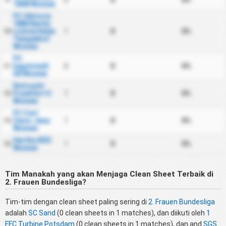
0
0
0%
9
1848 Women
FC Viktoria
1889 Berlin
Lichterfelde
1
0
0%
10
Tempelhof
Women
FC
Ingolstadt
0
0
0%
11
04 Women
Eintracht
Frankfurt II
1
0
0%
12
Women
FC Carl
Zeiss Jena
1
0
0%
13
Women
Hertha BSC
1
0
0%
14
Women
Tim Manakah yang akan Menjaga Clean Sheet Terbaik di
2. Frauen Bundesliga?
Tim-tim dengan clean sheet paling sering di
2. Frauen Bundesliga
adalah
SC Sand
(0 clean sheets in 1 matches), dan diikuti oleh
1
FFC Turbine Potsdam
(0 clean sheets in 1 matches), dan and
SGS