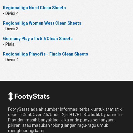
Regionalliga Nord Clean Sheets
- Divisi 4
Regionalliga Women West Clean Sheets
- Divisi 3
Germany Play offs 5 6 Clean Sheets
- Piala
Regionalliga Playoffs - Finals Clean Sheets
- Divisi 4
FootyStats adalah sumber informasi terbaik untuk statistik
seperti Goal, Over 2,5/Under 2,5, HT/FT. Statistik Dynamic In-
Play, dan masih banyak lagi. Jika anda punya pertanyaan,
pikiran, atau masukan tolong jangan ragu-ragu untuk
menghubungi kami.