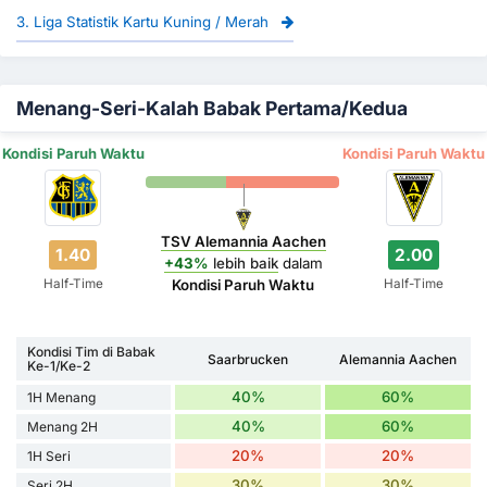
3. Liga Statistik Kartu Kuning / Merah
Menang-Seri-Kalah Babak Pertama/Kedua
Kondisi Paruh Waktu
Kondisi Paruh Waktu
TSV Alemannia Aachen
1.40
2.00
+43%
lebih baik
dalam
Half-Time
Half-Time
Kondisi Paruh Waktu
Kondisi Tim di Babak
Saarbrucken
Alemannia Aachen
Ke-1/Ke-2
40%
60%
1H Menang
40%
60%
Menang 2H
20%
20%
1H Seri
30%
30%
Seri 2H