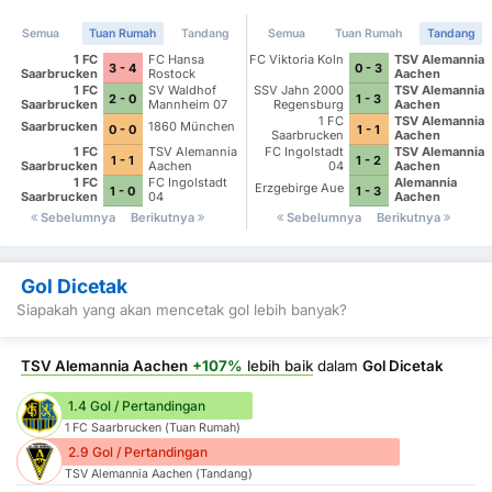
Semua
Tuan Rumah
Tandang
Semua
Tuan Rumah
Tandang
1 FC
FC Hansa
FC Viktoria Koln
TSV Alemannia
3 - 4
0 - 3
Saarbrucken
Rostock
Aachen
1 FC
SV Waldhof
SSV Jahn 2000
TSV Alemannia
2 - 0
1 - 3
Saarbrucken
Mannheim 07
Regensburg
Aachen
1 FC
TSV Alemannia
Saarbrucken
1860 München
0 - 0
1 - 1
Saarbrucken
Aachen
1 FC
TSV Alemannia
FC Ingolstadt
TSV Alemannia
1 - 1
1 - 2
Saarbrucken
Aachen
04
Aachen
1 FC
FC Ingolstadt
Alemannia
Erzgebirge Aue
1 - 0
1 - 3
Saarbrucken
04
Aachen
Sebelumnya
Berikutnya
Sebelumnya
Berikutnya
Gol Dicetak
Siapakah yang akan mencetak gol lebih banyak?
TSV Alemannia Aachen
+107%
lebih baik
dalam
Gol Dicetak
1.4 Gol / Pertandingan
1 FC Saarbrucken (Tuan Rumah)
2.9 Gol / Pertandingan
TSV Alemannia Aachen (Tandang)