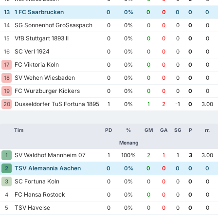
1 FC Saarbrucken
13
0
0%
0
0
0
0
0
SG Sonnenhof GroSsaspach
14
0
0%
0
0
0
0
0
VfB Stuttgart 1893 II
15
0
0%
0
0
0
0
0
SC Verl 1924
16
0
0%
0
0
0
0
0
FC Viktoria Koln
17
0
0%
0
0
0
0
0
SV Wehen Wiesbaden
18
0
0%
0
0
0
0
0
FC Wurzburger Kickers
19
0
0%
0
0
0
0
0
Dusseldorfer TuS Fortuna 1895
20
1
0%
1
2
-1
0
3.00
Tim
PD
%
GM
GA
SG
P
rr.
Menang
SV Waldhof Mannheim 07
1
1
100%
2
1
1
3
3.00
TSV Alemannia Aachen
2
0
0%
0
0
0
0
0
SC Fortuna Koln
3
0
0%
0
0
0
0
0
FC Hansa Rostock
4
0
0%
0
0
0
0
0
TSV Havelse
5
0
0%
0
0
0
0
0