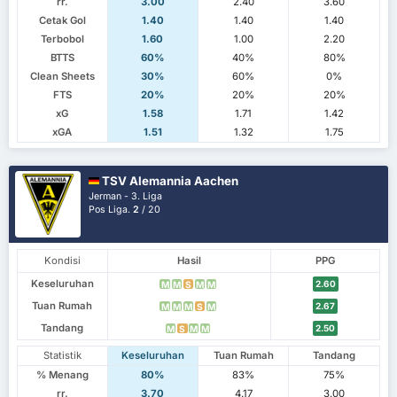
rr.
3.00
2.40
3.60
Cetak Gol
1.40
1.40
1.40
Terbobol
1.60
1.00
2.20
BTTS
60%
40%
80%
Clean Sheets
30%
60%
0%
FTS
20%
20%
20%
xG
1.58
1.71
1.42
xGA
1.51
1.32
1.75
TSV Alemannia Aachen
Jerman - 3. Liga
Pos Liga.
2
/ 20
Kondisi
Hasil
PPG
Keseluruhan
2.60
M
M
S
M
M
Tuan Rumah
2.67
M
M
M
S
M
Tandang
2.50
M
S
M
M
Statistik
Keseluruhan
Tuan Rumah
Tandang
% Menang
80%
83%
75%
rr.
3.70
4.17
3.00