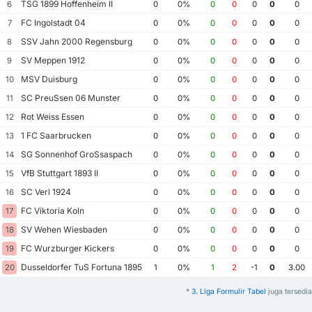
TSG 1899 Hoffenheim II
6
0
0%
0
0
0
0
0
FC Ingolstadt 04
7
0
0%
0
0
0
0
0
SSV Jahn 2000 Regensburg
8
0
0%
0
0
0
0
0
SV Meppen 1912
9
0
0%
0
0
0
0
0
MSV Duisburg
10
0
0%
0
0
0
0
0
SC PreuSsen 06 Munster
11
0
0%
0
0
0
0
0
Rot Weiss Essen
12
0
0%
0
0
0
0
0
1 FC Saarbrucken
13
0
0%
0
0
0
0
0
SG Sonnenhof GroSsaspach
14
0
0%
0
0
0
0
0
VfB Stuttgart 1893 II
15
0
0%
0
0
0
0
0
SC Verl 1924
16
0
0%
0
0
0
0
0
FC Viktoria Koln
17
0
0%
0
0
0
0
0
SV Wehen Wiesbaden
18
0
0%
0
0
0
0
0
FC Wurzburger Kickers
19
0
0%
0
0
0
0
0
Dusseldorfer TuS Fortuna 1895
20
1
0%
1
2
-1
0
3.00
*
3. Liga Formulir Tabel
juga tersedia