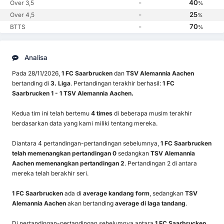
-
40
Over 3,5
%
-
25
Over 4,5
%
-
70
BTTS
%
Analisa
Pada 28/11/2026,
1 FC Saarbrucken
dan
TSV Alemannia Aachen
bertanding di
3. Liga
. Pertandingan terakhir berhasil:
1 FC
Saarbrucken 1 - 1 TSV Alemannia Aachen.
Kedua tim ini telah bertemu
4 times
di beberapa musim terakhir
berdasarkan data yang kami miliki tentang mereka.
Diantara 4 pertandingan-pertandingan sebelumnya,
1 FC Saarbrucken
telah memenangkan pertandingan 0
sedangkan
TSV Alemannia
Aachen memenangkan pertandingan 2
. Pertandingan 2 di antara
mereka telah berakhir seri.
1 FC Saarbrucken
ada di
average kandang form
, sedangkan
TSV
Alemannia Aachen
akan bertanding
average di laga tandang
.
Di pertandingan-pertandingan sebelumnya antara
1 FC Saarbrucken