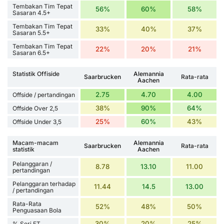
Tembakan Tim Tepat
56%
60%
58%
Sasaran 4.5+
Tembakan Tim Tepat
33%
40%
37%
Sasaran 5.5+
Tembakan Tim Tepat
22%
20%
21%
Sasaran 6.5+
Statistik Offiside
Alemannia
Saarbrucken
Rata-rata
Aachen
2.75
4.70
4.00
Offside / pertandingan
38%
90%
64%
Offside Over 2,5
25%
60%
43%
Offside Under 3,5
Macam-macam
Alemannia
Saarbrucken
Rata-rata
statistik
Aachen
Pelanggaran /
8.78
13.10
11.00
pertandingan
Pelanggaran terhadap
11.44
14.5
13.00
/ pertandingan
Rata-Rata
52%
48%
50%
Penguasaan Bola
30%
20%
25%
% Seri FT