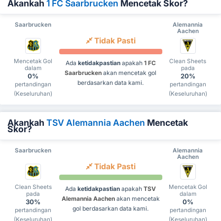
Akankah
1 FC Saarbrucken
Mencetak Skor?
Saarbrucken
Alemannia
Aachen
Tidak Pasti
Mencetak Gol
Clean Sheets
Ada
ketidakpastian
apakah
1 FC
dalam
pada
Saarbrucken
akan mencetak gol
0%
20%
berdasarkan data kami.
pertandingan
pertandingan
(Keseluruhan)
(Keseluruhan)
Akankah
TSV Alemannia Aachen
Mencetak
Skor?
Saarbrucken
Alemannia
Aachen
Tidak Pasti
Clean Sheets
Mencetak Gol
Ada
ketidakpastian
apakah
TSV
pada
dalam
Alemannia Aachen
akan mencetak
30%
0%
gol berdasarkan data kami.
pertandingan
pertandingan
(Keseluruhan)
(Keseluruhan)