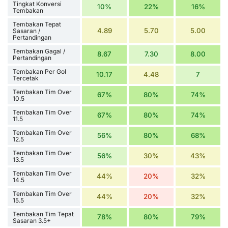
Tingkat Konversi
10%
22%
16%
Tembakan
Tembakan Tepat
4.89
5.70
5.00
Sasaran /
Pertandingan
Tembakan Gagal /
8.67
7.30
8.00
Pertandingan
Tembakan Per Gol
10.17
4.48
7
Tercetak
Tembakan Tim Over
67%
80%
74%
10.5
Tembakan Tim Over
67%
80%
74%
11.5
Tembakan Tim Over
56%
80%
68%
12.5
Tembakan Tim Over
56%
30%
43%
13.5
Tembakan Tim Over
44%
20%
32%
14.5
Tembakan Tim Over
44%
20%
32%
15.5
Tembakan Tim Tepat
78%
80%
79%
Sasaran 3.5+