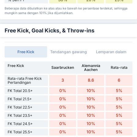
Beberapa data dibulatkan ke atas atau ke bawah ke persentase terdekat, sehingga
mungkin sama dengan 101% jika dijumlahkan.
Free Kick, Goal Kicks, & Throw-ins
Free Kick
Tendangan gawang
Lemparan dalam
Free Kick
Alemannia
Saarbrucken
Rata-rata
Aachen
Rata-rata Free Kick
3
8.6
6
Pertandingan
0%
10%
5%
FK Total 20.5+
0%
10%
5%
FK Total 21.5+
0%
10%
5%
FK Total 22.5+
0%
10%
5%
FK Total 23.5+
0%
10%
5%
FK Total 24.5+
0%
10%
5%
FK Total 25.5+