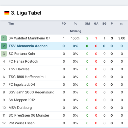
3. Liga Tabel
Tim
PD
%
GM
GA
SG
P
rr.
Menang
SV Waldhof Mannheim 07
1
1
100%
2
1
1
3
3.00
TSV Alemannia Aachen
2
0
0%
0
0
0
0
0
SC Fortuna Koln
3
0
0%
0
0
0
0
0
FC Hansa Rostock
4
0
0%
0
0
0
0
0
TSV Havelse
5
0
0%
0
0
0
0
0
TSG 1899 Hoffenheim II
6
0
0%
0
0
0
0
0
FC Ingolstadt 04
7
0
0%
0
0
0
0
0
SSV Jahn 2000 Regensburg
8
0
0%
0
0
0
0
0
SV Meppen 1912
9
0
0%
0
0
0
0
0
MSV Duisburg
10
0
0%
0
0
0
0
0
SC PreuSsen 06 Munster
11
0
0%
0
0
0
0
0
Rot Weiss Essen
12
0
0%
0
0
0
0
0