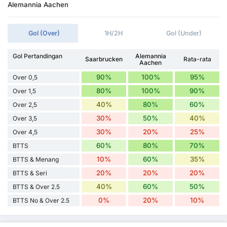
Alemannia Aachen
Gol (Over)
1H/2H
Gol (Under)
Gol Pertandingan
Alemannia
Saarbrucken
Rata-rata
Aachen
90%
100%
95%
Over 0,5
80%
100%
90%
Over 1,5
40%
80%
60%
Over 2,5
30%
50%
40%
Over 3,5
30%
20%
25%
Over 4,5
60%
80%
70%
BTTS
10%
60%
35%
BTTS & Menang
20%
20%
20%
BTTS & Seri
40%
60%
50%
BTTS & Over 2.5
0%
20%
10%
BTTS No & Over 2.5