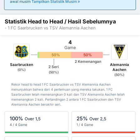
awal musim
Tampilkan Statistik Musim
Statistik Head to Head / Hasil Sebelumnya
- 1 FC Saarbrucken vs TSV Alemannia Aachen
4
Game
0%
50%
50%
2 Kemenangan
Saarbrucken
Alemannia
2 Seri
Aachen
(0%)
(50%)
(50%)
Rekor head to head 1 FC Saarbrucken vs TSV Alemannia Aachen
menunjukkan bahwa dari 4 pertemuan yang mereka lakukan, 1 FC
Saarbrucken telah memenangkan 0 kali dan TSV Alemannia Aachen telah
memenangkan 2 kali. Pertandingan 2 antara 1 FC Saarbrucken dan TSV
Alemannia Aachen berakhir seri.
100%
25%
Over 1,5
Over 2,5
4 / 4 Game
1 / 4 Game