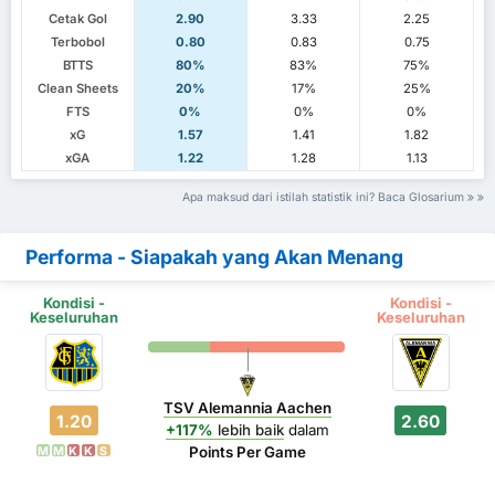
Cetak Gol
2.90
3.33
2.25
Terbobol
0.80
0.83
0.75
BTTS
80%
83%
75%
Clean Sheets
20%
17%
25%
FTS
0%
0%
0%
xG
1.57
1.41
1.82
xGA
1.22
1.28
1.13
Apa maksud dari istilah statistik ini? Baca Glosarium
Performa - Siapakah yang Akan Menang
Kondisi -
Kondisi -
Keseluruhan
Keseluruhan
TSV Alemannia Aachen
1.20
2.60
+117%
lebih baik
dalam
Points Per Game
M
M
K
K
S