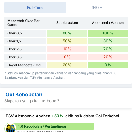
Full-Time
1H/2H
Mencetak Skor Per
Saarbrucken
Alemannia Aachen
Game
80%
100%
Over 0,5
50%
80%
Over 1,5
10%
70%
Over 2,5
0%
20%
Over 3,5
20%
0%
Gagal Mencetak Gol
* Statistik mencakup pertandingan kandang dan tandang yang dimainkan 1 FC
Saarbrucken dan TSV Alemannia Aachen.
Gol Kebobolan
Siapakah yang akan terbobol?
TSV Alemannia Aachen
+50%
lebih baik
dalam
Gol Terbobol
1.6 Kebobolan / Pertandingan