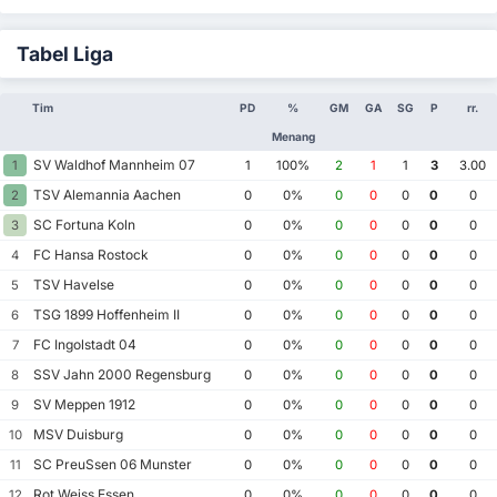
Tabel Liga
Tim
PD
%
GM
GA
SG
P
rr.
Menang
SV Waldhof Mannheim 07
1
1
100%
2
1
1
3
3.00
TSV Alemannia Aachen
2
0
0%
0
0
0
0
0
SC Fortuna Koln
3
0
0%
0
0
0
0
0
FC Hansa Rostock
4
0
0%
0
0
0
0
0
TSV Havelse
5
0
0%
0
0
0
0
0
TSG 1899 Hoffenheim II
6
0
0%
0
0
0
0
0
FC Ingolstadt 04
7
0
0%
0
0
0
0
0
SSV Jahn 2000 Regensburg
8
0
0%
0
0
0
0
0
SV Meppen 1912
9
0
0%
0
0
0
0
0
MSV Duisburg
10
0
0%
0
0
0
0
0
SC PreuSsen 06 Munster
11
0
0%
0
0
0
0
0
Rot Weiss Essen
12
0
0%
0
0
0
0
0