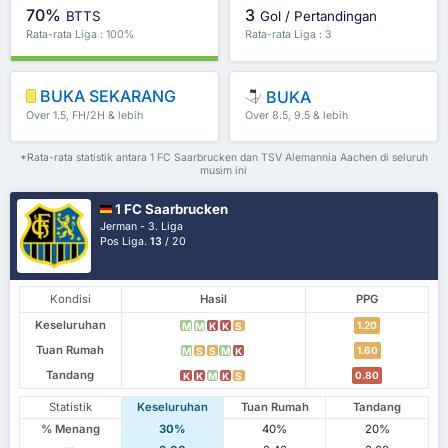
70%
3
BTTS
Gol / Pertandingan
Rata-rata Liga : 100%
Rata-rata Liga : 3
BUKA SEKARANG
BUKA
Over 1.5, FH/2H & lebih
Over 8.5, 9.5 & lebih
*Rata-rata statistik antara 1 FC Saarbrucken dan TSV Alemannia Aachen di seluruh
musim ini
1 FC Saarbrucken
Jerman - 3. Liga
Pos Liga.
13
/ 20
Kondisi
Hasil
PPG
Keseluruhan
1.20
M
M
K
K
S
Tuan Rumah
1.60
M
S
S
M
K
Tandang
0.80
K
K
M
K
S
Statistik
Keseluruhan
Tuan Rumah
Tandang
% Menang
30%
40%
20%