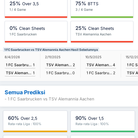
25%
75%
Over 3,5
BTTS
1 / 4 Game
3 / 4 Game
0%
25%
Clean Sheets
Clean Sheets
1 FC Saarbrucken
TSV Alemannia Aachen
1 FC Saarbrucken vs TSV Alemannia Aachen Hasil Sebelumnya
8/4/2026
15/12/2
2/11/2025
10/5/2025
1 FC Saarbrucken
1
TSV Alemannia Aachen
2
TSV Alemannia Aachen
4
TSV Alemannia Aachen
1
1 FC Saarbrucken
0
1 FC Saarbrucken
2
Semua Prediksi
- 1 FC Saarbrucken vs TSV Alemannia Aachen
60%
90%
Over 2,5
Over 1,5
Rata-rata Liga : 100%
Rata-rata Liga : 100%