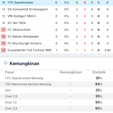
1 FC Saarbrucken
13
0
0%
0
0
0
0
0
SG Sonnenhof GroSsaspach
14
0
0%
0
0
0
0
0
VfB Stuttgart 1893 II
15
0
0%
0
0
0
0
0
SC Verl 1924
16
0
0%
0
0
0
0
0
FC Viktoria Koln
17
0
0%
0
0
0
0
0
SV Wehen Wiesbaden
18
0
0%
0
0
0
0
0
FC Wurzburger Kickers
19
0
0%
0
0
0
0
0
Dusseldorfer TuS Fortuna 1895
20
1
0%
1
2
-1
0
3.00
Kemungkinan
Pasar
Kemungkinan
Statistik
-
30
1 FC Saarbrucken Menang
%
-
80
TSV Alemannia Aachen Menang
%
-
25
Seri
%
-
95
Over 0,5
%
-
90
Over 1,5
%
-
60
Over 2,5
%