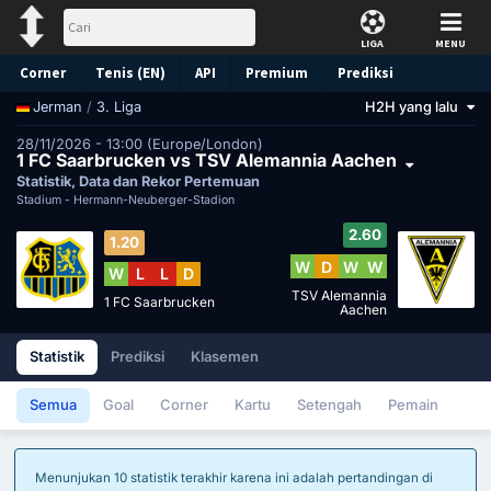
LIGA
MENU
Corner
Tenis (EN)
API
Premium
Prediksi
/
3. Liga
H2H yang lalu
Jerman
28/11/2026 - 13:00 (Europe/London)
1 FC Saarbrucken vs TSV Alemannia Aachen
Statistik, Data dan Rekor Pertemuan
Stadium -
Hermann-Neuberger-Stadion
2.60
1.20
W
D
W
W
W
L
L
D
TSV Alemannia
1 FC Saarbrucken
Aachen
Statistik
Prediksi
Klasemen
Semua
Goal
Corner
Kartu
Setengah
Pemain
Menunjukan 10 statistik terakhir karena ini adalah pertandingan di