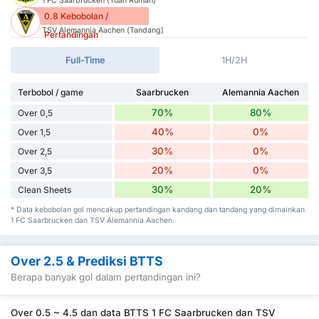
1 FC Saarbrucken (Tuan Rumah)
0.8 Kebobolan /
TSV Alemannia Aachen (Tandang)
Pertandingan
Full-Time
1H/2H
Terbobol / game
Saarbrucken
Alemannia Aachen
70%
80%
Over 0,5
40%
0%
Over 1,5
30%
0%
Over 2,5
20%
0%
Over 3,5
30%
20%
Clean Sheets
* Data kebobolan gol mencakup pertandingan kandang dan tandang yang dimainkan
1 FC Saarbrucken dan TSV Alemannia Aachen.
Over 2.5 & Prediksi BTTS
Berapa banyak gol dalam pertandingan ini?
Over 0.5 ~ 4.5 dan data BTTS 1 FC Saarbrucken dan TSV