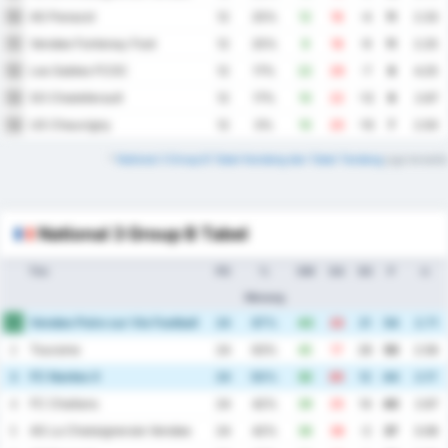
AS Panazol
10
12
25%
12
16
-4
11
2.33
Vendee Fontenay Foot
11
12
25%
9
18
-9
11
2.25
Les Sables FCOC
12
12
17%
22
29
-7
9
4.25
SO Chatellerault
13
12
17%
10
22
-12
9
2.67
US Chauvigny
14
12
0%
10
20
-10
7
2.50
*
National 3 Group B Tabel Kandang dan Tabel Tandang
juga tersedia
National 3 Group B Tabel
Tim
PD
%
GM
GA
SG
P
rr.
Menang
Vendee Poire sur Vie Football
1
24
67%
43
22
21
54
2.71
Touraine
2
24
63%
45
17
28
50
2.58
FC Nantes II
3
24
50%
32
20
12
44
2.17
FC Challans
4
24
42%
39
25
14
40
2.67
AS La Chataigneraie Vendee
5
24
42%
36
38
-2
37
3.08