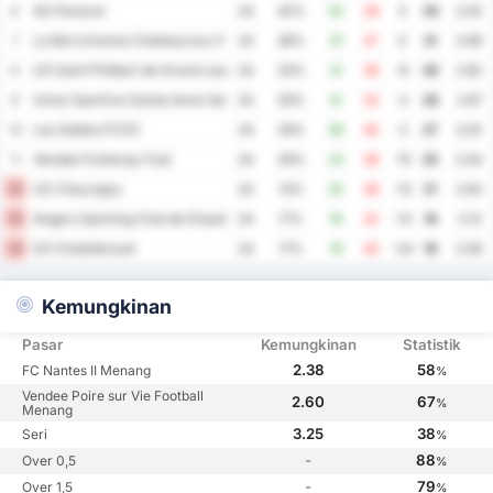
AS Panazol
6
24
42%
32
28
4
34
2.50
La Berrichonne Chateauroux II
7
24
38%
37
37
0
31
3.08
US Saint Philbert de Grand Lieu
8
24
33%
31
39
-8
30
2.92
Union Sportive Sainte Anne Vertou
9
24
29%
31
33
-2
28
2.67
Les Sables FCOC
10
24
29%
38
40
-2
27
3.25
Vendee Fontenay Foot
11
24
29%
23
38
-15
25
2.54
US Chauvigny
12
24
13%
25
38
-13
21
2.63
Angers Sporting Club de lOuest II
13
24
17%
19
32
-13
19
2.13
SO Chatellerault
14
24
17%
19
43
-24
18
2.58
Kemungkinan
Pasar
Kemungkinan
Statistik
2.38
58
FC Nantes II Menang
%
Vendee Poire sur Vie Football
2.60
67
%
Menang
3.25
38
Seri
%
-
88
Over 0,5
%
-
79
Over 1,5
%