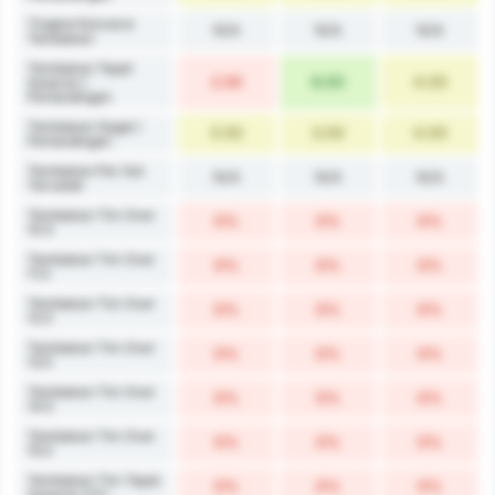
Tingkat Konversi
N/A
N/A
N/A
Tembakan
Tembakan Tepat
2.50
6.00
4.00
Sasaran /
Pertandingan
Tembakan Gagal /
5.50
3.00
4.00
Pertandingan
Tembakan Per Gol
N/A
N/A
N/A
Tercetak
Tembakan Tim Over
0%
0%
0%
10.5
Tembakan Tim Over
0%
0%
0%
11.5
Tembakan Tim Over
0%
0%
0%
12.5
Tembakan Tim Over
0%
0%
0%
13.5
Tembakan Tim Over
0%
0%
0%
14.5
Tembakan Tim Over
0%
0%
0%
15.5
Tembakan Tim Tepat
0%
0%
0%
Sasaran 3.5+