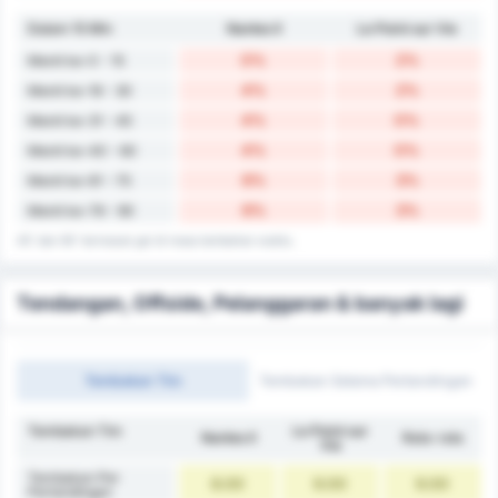
Dalam 15 Min
Nantes II
Le Poiré sur Vie
0%
2%
Menit ke-0 - 15
4%
2%
Menit ke-16 - 30
4%
0%
Menit ke-31 - 45
4%
0%
Menit ke-40 - 60
6%
3%
Menit ke-61 - 75
6%
3%
Menit ke-76 - 90
45' dan 90' termasuk gol di masa tambahan waktu.
Tendangan, Offside, Pelanggaran & banyak lagi
Tembakan Tim
Tembakan Selama Pertandingan
Tembakan Tim
Le Poiré sur
Nantes II
Rata-rata
Vie
Tembakan Per
8.00
9.00
9.00
Pertandingan