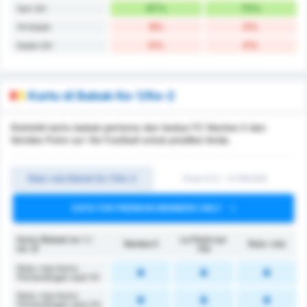
67%
75%
Seri 2H
8%
0%
1H Kalah
0%
0%
Kalah 2H
Kartu di Babak Ke-1/Ke-2
Statistik kartu babak pertama dan kedua FC Nantes II dan
Vendee Poire sur Vie Football untuk prediksi Anda.
Rata-rata Babak Ke-1/Ke-2
Over 0.5 ~ 3 (1H/2H)
DATA FOR PREMIUM MEMBERS ONLY
Kartu (Babak ke-1 /
Le Poiré sur
Nantes II
Rata-rata
ke-2)
Vie
Rata-rata Kartu
Pertandingan saat 1H
Rata-rata Kartu
Pertandingan saat 2H