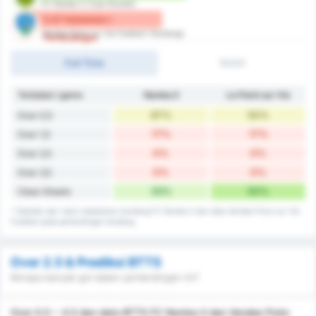
FC Nantes II (Tuan Rumah)
0.67 Kebobolan /
Vendee Poire sur Vie Football (Tandang)
Pertandingan
Full-Time
1H/2H
Terbobol / game
Nantes II
Le Poiré sur Vie
67%
50%
Over 0,5
17%
17%
Over 1,5
0%
0%
Over 2,5
0%
0%
Over 3,5
33%
50%
Clean Sheets
* Statistik dari rekor kebobolan kandang FC Nantes II dan data Vendee Poire sur Vie
Football pada pertandingan tandang.
Over 2.5 & Prediksi BTTS
Berapa banyak gol dalam pertandingan ini?
Over 0.5 ~ 4.5 dan data BTTS FC Nantes II dan Vendee Poire