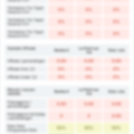
Tembakan Tim Tepat
0%
0%
0%
Sasaran 4.5+
Tembakan Tim Tepat
0%
0%
0%
Sasaran 5.5+
Tembakan Tim Tepat
0%
0%
0%
Sasaran 6.5+
Statistik Offiside
Le Poiré sur
Nantes II
Rata-rata
Vie
0.00
0.00
0.00
Offside / pertandingan
0%
0%
0%
Offside Over 2,5
0%
0%
0%
Offside Under 3,5
Macam-macam
Le Poiré sur
Nantes II
Rata-rata
statistik
Vie
Pelanggaran /
0.00
0.00
0.00
pertandingan
Pelanggaran terhadap
0
0
0.00
/ pertandingan
Rata-Rata
50%
50%
50%
Penguasaan Bola