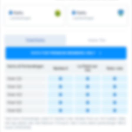
Kartu
Kartu
/ pertandingan
/ pertandingan
Total Kartu
Kartu Tim
DATA FOR PREMIUM MEMBERS ONLY
Kartu di Pertandingan
Le Poiré sur
Nantes II
Rata-rata
Vie
Over 2,5
Over 3,5
Over 4,5
Over 5,5
Over 6,5
Total Kartu Pertandingan untuk FC Nantes II dan Vendee Poire sur Vie Football. Rata-
rata liga adalah rata-rata National 3 Group B. Ada 0 kartu dalam pertandingan 168 di
musim 2025/2026.