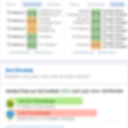
Semua
Tuan Rumah
Tandang
Semua
Tuan Rumah
Tandang
La Berrichonne
Vendee
Vendee Poire
FC Nantes II
2 - 0
0 - 4
Chateauroux II
Fontenay Foot
sur Vie Football
Vendee
US Saint
Vendee Poire
FC Nantes II
0 - 0
0 - 2
Fontenay Foot
Philbert de
sur Vie Football
Grand Lieu
US Saint
Vendee Poire
FC Nantes II
FC Challans
1 - 1
2 - 3
Philbert de
sur Vie Football
Grand Lieu
Vendee Poire
FC Nantes II
Touraine
AS Panazol
2 - 1
0 - 2
sur Vie Football
Vendee Poire
FC Nantes II
FC Challans
Touraine
3 - 2
2 - 2
sur Vie Football
Sebelumnya
Berikutnya
Sebelumnya
Berikutnya
Gol Dicetak
Siapakah yang akan mencetak gol lebih banyak?
Vendee Poire sur Vie Football
+27%
lebih baik
dalam
Gol Dicetak
1.58 Gol / Pertandingan
FC Nantes II (Tuan Rumah)
2 Gol / Pertandingan
Vendee Poire sur Vie Football (Tandang)