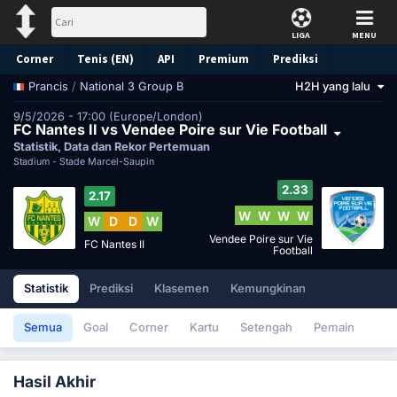
LIGA
MENU
Corner
Tenis (EN)
API
Premium
Prediksi
/
National 3 Group B
H2H yang lalu
Prancis
9/5/2026 - 17:00 (Europe/London)
FC Nantes II vs Vendee Poire sur Vie Football
Statistik, Data dan Rekor Pertemuan
Stadium -
Stade Marcel-Saupin
2.33
2.17
W
W
W
W
W
D
D
W
Vendee Poire sur Vie
FC Nantes II
Football
Statistik
Prediksi
Klasemen
Kemungkinan
Semua
Goal
Corner
Kartu
Setengah
Pemain
Hasil Akhir