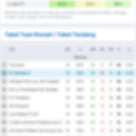
42%
33%
38%
% Seri FT
Beberapa data dibulatkan ke atas atau ke bawah ke persentase terdekat, sehingga
mungkin sama dengan 101% jika dijumlahkan.
Tabel Tuan Rumah / Tabel Tandang
Tim
PD
%
GM
GA
SG
P
rr.
Menang
Touraine
1
12
67%
22
5
17
28
2.25
FC Nantes II
2
12
58%
19
10
9
26
2.42
Vendee Poire sur Vie Football
3
12
67%
19
14
5
26
2.75
AS La Chataigneraie Vendee
4
12
58%
22
19
3
24
3.42
FC Challans
5
12
50%
22
8
14
23
2.50
AS Panazol
6
12
58%
20
12
8
23
2.67
Les Sables FCOC
7
12
42%
16
11
5
18
2.25
La Berrichonne Chateauroux II
8
12
33%
23
21
2
15
3.67
US Saint Philbert de Grand Lieu
9
12
33%
17
21
-4
15
3.17