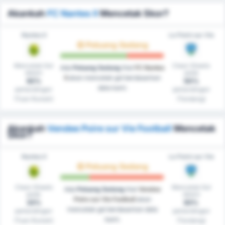
Akankah
FC Nantes II
Mencetak Skor?
Nantes II
Le Poiré sur Vie
Peluang Sedang
Mencetak Gol
Clean Sheets
Ada
Peluang Sedang
that
FC Nantes
dalam
pada
II
akan mencetak gol berdasarkan
92%
50%
data kami.
pertandingan
pertandingan
(Tuan Rumah)
(Tandang)
Akankah
Vendee Poire sur Vie Football
Mencetak
Skor?
Nantes II
Le Poiré sur Vie
Peluang Sedang
Clean Sheets
Mencetak Gol
Ada
Peluang Sedang
that
Vendee
pada
dalam
Poire sur Vie Football
akan
33%
83%
mencetak gol berdasarkan data
pertandingan
pertandingan
kami.
(Tuan Rumah)
(Tandang)