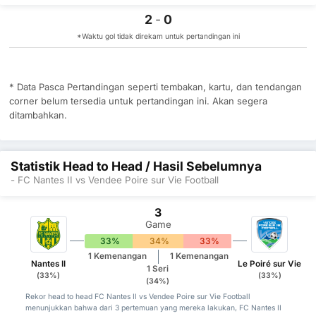
2
-
0
*Waktu gol tidak direkam untuk pertandingan ini
* Data Pasca Pertandingan seperti tembakan, kartu, dan tendangan
corner belum tersedia untuk pertandingan ini. Akan segera
ditambahkan.
Statistik Head to Head / Hasil Sebelumnya
- FC Nantes II vs Vendee Poire sur Vie Football
3
Game
33%
34%
33%
1 Kemenangan
1 Kemenangan
Nantes II
Le Poiré sur Vie
1 Seri
(33%)
(33%)
(34%)
Rekor head to head FC Nantes II vs Vendee Poire sur Vie Football
menunjukkan bahwa dari 3 pertemuan yang mereka lakukan, FC Nantes II