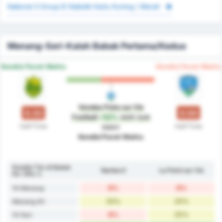
National 3 Group B Statistik Kartu Kuning / Merah
Menang-Seri-Kalah Babak Pertama/Kedua
Kondisi Paruh Waktu
Kondisi Paruh Waktu
Vendee Poire sur Vie
0.33
0.50
Football
+52%
lebih baik
Half-Time
Half-Time
dalam
Kondisi Paruh Waktu
Kondisi Tim di Babak
Nantes II
Le Poiré sur Vie
Ke-1/Ke-2
8%
8%
1H Menang
33%
25%
Menang 2H
8%
25%
1H Seri