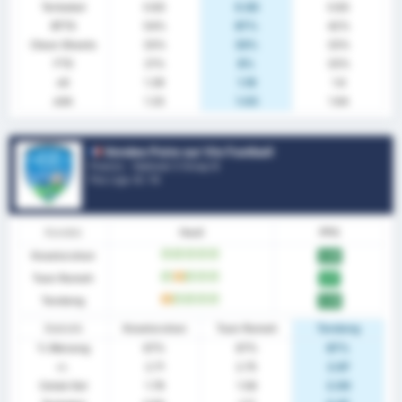
Terbobol
0.83
0.83
0.83
BTTS
54%
67%
42%
Clean Sheets
33%
33%
33%
FTS
21%
8%
33%
xG
1.39
1.19
1.6
xGA
1.33
1.03
1.64
Vendee Poire sur Vie Football
Prancis - National 3 Group B
Pos Liga.
0
/ 14
Kondisi
Hasil
PPG
Keseluruhan
M
M
M
M
M
2.25
Tuan Rumah
M
S
M
M
M
2.17
Tandang
S
M
M
M
M
2.33
Statistik
Keseluruhan
Tuan Rumah
Tandang
% Menang
67%
67%
67%
rr.
2.71
2.75
2.67
Cetak Gol
1.79
1.58
2.00