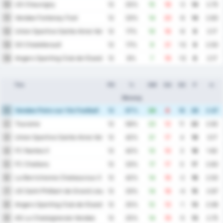
US Chauvigny
10
12
25%
15
18
-3
14
2.75
Vendee Fontenay Foot
11
12
33%
14
20
-6
14
2.83
Union Sportive Sainte Anne Vertou
12
12
17%
10
16
-6
9
2.17
SO Chatellerault
13
12
17%
9
21
-12
9
2.50
Angers Sporting Club de lOuest II
14
12
8%
7
19
-12
6
2.17
Tim
PD
%
GM
GA
SG
P
rr.
Menang
Vendee Poire sur Vie Football
1
12
67%
24
8
16
28
2.67
Touraine
2
12
58%
23
12
11
22
2.92
Union Sportive Sainte Anne Vertou
3
12
42%
21
17
4
19
3.17
FC Nantes II
4
12
42%
13
10
3
18
1.92
FC Challans
5
12
33%
17
17
0
17
2.83
La Berrichonne Chateauroux II
6
12
42%
14
16
-2
16
2.50
US Saint Philbert de Grand Lieu
7
12
33%
14
18
-4
15
2.67
Angers Sporting Club de lOuest II
8
12
25%
12
13
-1
13
2.08
AS La Chataigneraie Vendee
9
12
25%
14
19
-5
13
2.75