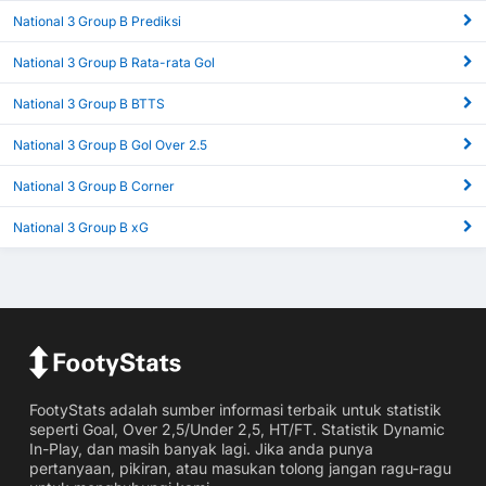
National 3 Group B Prediksi
National 3 Group B Rata-rata Gol
National 3 Group B BTTS
National 3 Group B Gol Over 2.5
National 3 Group B Corner
National 3 Group B xG
FootyStats adalah sumber informasi terbaik untuk statistik
seperti Goal, Over 2,5/Under 2,5, HT/FT. Statistik Dynamic
In-Play, dan masih banyak lagi. Jika anda punya
pertanyaan, pikiran, atau masukan tolong jangan ragu-ragu