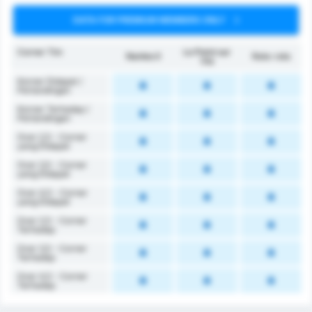
DATA FOR PREMIUM MEMBERS ONLY
Corner Tim
Le Poiré sur
Nantes II
Rata-rata
Vie
Korner Didapat /
Pertandingan
Korner Terhadap /
Pertandingan
Over 2,5 - Corner
yang Didapat
Over 3,5 - Corner
yang Didapat
Over 4,5 - Corner
yang Didapat
Over 2,5 - Corner
Terhadap
Over 3,5 - Corner
Terhadap
Over 4,5 - Corner
Terhadap