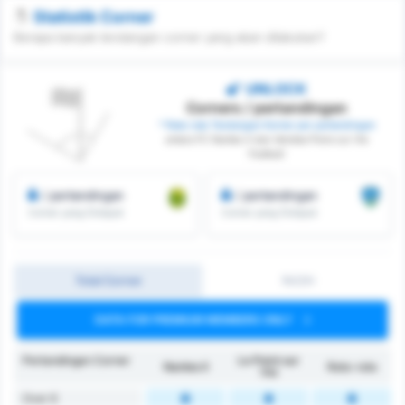
Statistik Corner
Berapa banyak tendangan corner yang akan dilakukan?
UNLOCK
Corners / pertandingan
* Rata-rata Tendangan Korner per pertandingan
antara FC Nantes II dan Vendee Poire sur Vie
Football
/ pertandingan
/ pertandingan
Corner yang Didapat
Corner yang Didapat
Total Corner
1H/2H
DATA FOR PREMIUM MEMBERS ONLY
Pertandingan Corner
Le Poiré sur
Nantes II
Rata-rata
Vie
Over 6