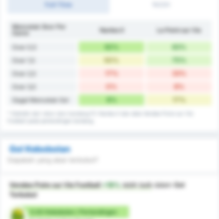
Full-Time
1H/2H
Mencetak Skor Per
Nantes II
Le Poiré sur Vie
Game
92%
83%
Over 0,5
50%
75%
Over 1,5
17%
33%
Over 2,5
0%
8%
Over 3,5
8%
17%
Gagal Mencetak Gol
* Statistik dari rekor skor kandang FC Nantes II dan data Vendee Poire sur Vie
Football pada pertandingan tandang.
Gol Kebobolan
Siapakah yang akan terbobol?
Vendee Poire sur Vie Football
+19%
lebih baik
dalam
Gol
Terbobol
0.83 Kebobolan / Pertandingan