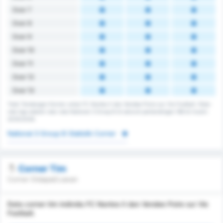
Over 7
Over 8
Over 9
Over 10
Over 11
Over 12
Over 13
Total Tendangan Korner untuk FC Nantes II dan Vendee Poire sur Vie Football. Rata-
rata liga adalah rata-rata National 3 Group B di seluruh pertandingan 168 di musim
2025/2026.
National 3 Group B Statistik Corner
Corner Tim
Corner Didapat/Lawan
Data corner tim individu FC Nantes II dan Vendee Poire sur Vie
Football.