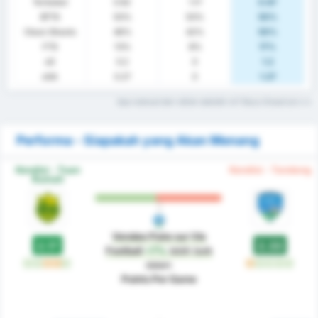
Terbobol
0.92
1.17
0.67
BTTS
50%
50%
50%
Clean Sheets
46%
42%
50%
FTS
13%
8%
17%
xG
0.2
0
1.2
xGA
0.27
0
1.27
Apa maksud dari istilah statistik ini? Baca Glosarium
Performa - Siapakah yang Akan Menang
Kondisi - Tuan
Kondisi - Tandang
Rumah
Vendee Poire sur Vie
2.17
2.33
Football
+7%
lebih baik
M
M
S
S
M
S
M
M
M
M
dalam
Points Per Game