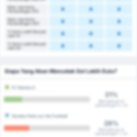
Rata-rata Kartu
Pertandingan (1H)
Rata-rata Kartu
Pertandingan (2H)
% Kartu Lebih Banyak
saat 1H
% Kartu Lebih Banyak
saat 2H
Siapa Yang Akan Mencetak Gol Lebih Dulu?
FC Nantes II
21%
Mencetak gol di
pertandingan 5 / 24
Vendee Poire sur Vie Football
29%
Mencetak gol di
pertandingan 7 / 24