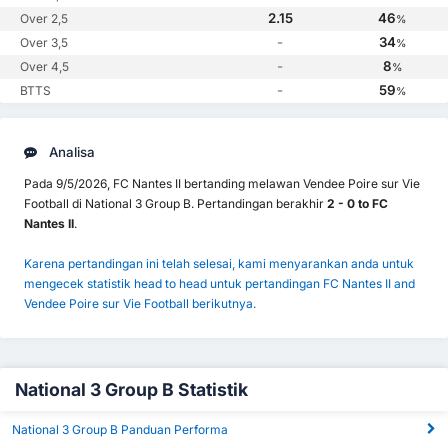
2.15
46
Over 2,5
%
-
34
Over 3,5
%
-
8
Over 4,5
%
-
59
BTTS
%
Analisa
Pada 9/5/2026, FC Nantes II bertanding melawan Vendee Poire sur Vie
Football di National 3 Group B. Pertandingan berakhir
2 - 0 to FC
Nantes II
.
Karena pertandingan ini telah selesai, kami menyarankan anda untuk
mengecek statistik head to head untuk pertandingan FC Nantes II and
Vendee Poire sur Vie Football berikutnya.
National 3 Group B Statistik
National 3 Group B Panduan Performa