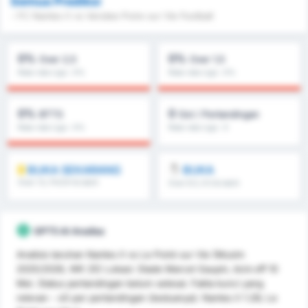
Semua Prediksi
- FC Nantes II vs Vendee Poire sur Vie Football
0%
0%
Over 2,5
Over 1,5
Rata-rata Liga : 0%
Rata-rata Liga : 0%
0%
0
BTTS
Gol / Pertandingan
Rata-rata Liga : 0%
Rata-rata Liga : 0
BUKA SEKARANG
BUKA
Over 1.5, FH/2H & lebih
Over 8.5, 9.5 & lebih
GPT5 AI Analisa
Analisis taruhan Nantes II vs Le Poiré sur Vie (Musim
2025/2026, WK 25) Lokasi: Stade Marcel-Saupin, kick-off 10
Mei. Status pertandingan belum selesai. Fakta kunci yang
relevan - xG per pertandingan (keduanya): Nantes II 1.28; Le