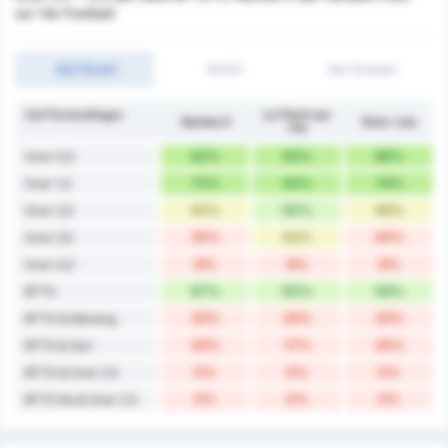
sur Vie Football
Gol (Over)
1H/2H
Gol (Under)
Gol Pertandingan
Le Poiré sur
Nantes II
Rata-rata
Vie
92%
83%
88%
Over 0,5
75%
83%
79%
Over 1,5
42%
50%
46%
Over 2,5
25%
42%
34%
Over 3,5
8%
8%
8%
Over 4,5
67%
50%
59%
BTTS
33%
33%
33%
BTTS & Menang
33%
17%
25%
BTTS & Seri
0%
0%
0%
BTTS & Over 2.5
0%
0%
0%
BTTS No & Over 2.5