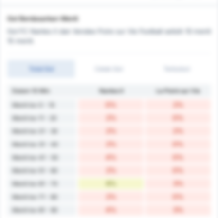
Gol Berdasarkan Menit
Gol FC Nantes II dan Vendee Poire sur Vie Football selisih 10 menit
15 menit.
Total Gol
Cetak Gol
Terbobol
Dalam 10 Min
Nantes II
Le Poiré sur Vie
0%
2%
Menit ke-0 - 10
2%
0%
Menit ke-11 - 20
2%
2%
Menit ke-21 - 30
2%
0%
Menit ke-31 - 40
4%
0%
Menit ke-41 - 50
2%
0%
Menit ke-51 - 60
6%
3%
Menit ke-61 - 70
2%
0%
Menit ke-71 - 80
4%
3%
Menit ke-81 - 90