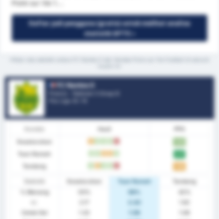
Poiré sur Vie 1....
Daftar jadi pengguna (gratis) untuk melihat analisa
statistik GPT5 »
*Rata-rata statistik antara FC Nantes II dan Vendee Poire sur Vie Football di seluruh
musim ini
FC Nantes II
Prancis - National 3 Group B
Pos Liga.
0
/ 14
Kondisi
Hasil
PPG
Keseluruhan
S
M
M
M
K
1.83
Tuan Rumah
M
M
S
S
M
2.17
Tandang
M
S
M
M
K
1.50
Statistik
Keseluruhan
Tuan Rumah
Tandang
% Menang
50%
58%
42%
rr.
2.17
2.42
1.92
Cetak Gol
1.33
1.58
1.08