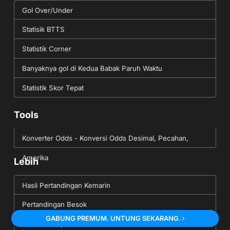
Gol Over/Under
Statisik BTTS
Statistik Corner
Banyaknya gol di Kedua Babak Paruh Waktu
Statistik Skor Tepat
Tools
Konverter Odds - Konversi Odds Desimal, Pecahan,
Amerika
Lebih
Hasil Pertandingan Kemarin
Pertandingan Besok
GABUNG PREMUM. UNTUNG SEKARANG.
Data API Sepak Bola (JSON)