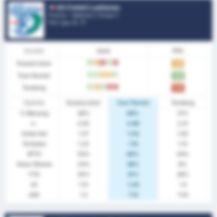
US Creteil Lusitanos
Prancis - National 2 Group C
Pos Liga.
0
/ 17
Kondisi
Hasil
PPG
Keseluruhan
M
S
K
M
K
1.38
Tuan Rumah
M
M
S
S
M
1.69
Tandang
M
S
M
K
K
1.08
Statistik
Keseluruhan
Tuan Rumah
Tandang
% Menang
38%
46%
31%
rr.
2.50
2.69
2.31
Cetak Gol
1.27
1.54
1.00
Terbobol
1.23
1.15
1.31
BTTS
50%
46%
54%
Clean Sheets
23%
38%
8%
FTS
35%
31%
38%
xG
1.31
1.24
1.4
xGA
1.3
1.12
1.54