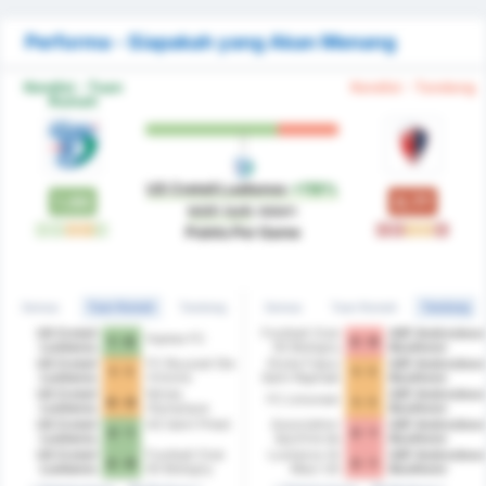
Performa - Siapakah yang Akan Menang
Kondisi - Tuan
Kondisi - Tandang
Rumah
US Creteil Lusitanos
+119%
1.69
0.77
lebih baik
dalam
M
M
S
S
M
K
K
S
S
K
Points Per Game
Semua
Tuan Rumah
Tandang
Semua
Tuan Rumah
Tandang
US Creteil
Football Club
ASF Andrezieux
Hyeres FC
1 - 0
3 - 0
Lusitanos
93 Bobigny
Boutheon
Bagnolet Gagny
US Creteil
FC Rousset Ste
Etoile Frejus
ASF Andrezieux
1 - 1
1 - 1
U19
Lusitanos
Victoire
Saint Raphael
Boutheon
FC
US Creteil
Nimes
ASF Andrezieux
FC Limonest
0 - 0
1 - 1
Lusitanos
Olympique
Boutheon
US Creteil
AS Saint Priest
Association
ASF Andrezieux
2 - 1
2 - 1
Lusitanos
Sportive de
Boutheon
Cannes
US Creteil
Football Club
Lusitanos St
ASF Andrezieux
2 - 0
2 - 1
Lusitanos
93 Bobigny
Maur US
Boutheon
Bagnolet Gagny