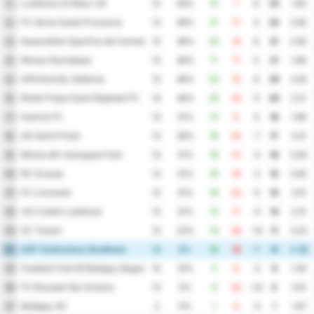
Lusitanos St Maur US
1
12
58%
15
7
8
23
1.83
FC Istres Ouest Provence
2
13
46%
21
17
4
22
2.92
Association Sportive de Cannes
3
13
38%
20
14
6
21
2.62
Nimes Olympique
4
13
46%
11
11
0
21
1.69
GFA Rumilly Vallieres
5
13
46%
23
15
8
20
2.92
Etoile Frejus Saint Raphael FC
6
14
36%
20
25
-5
20
3.21
Hyeres FC
7
13
31%
13
9
4
18
1.69
AS Saint Priest
8
13
38%
18
25
-7
17
3.31
Monts dOr Azergues Foot
9
13
31%
18
21
-3
16
3.00
RC Grasse
10
13
31%
16
18
-2
15
2.62
FC Limonest
11
13
31%
18
23
-5
15
3.15
US Creteil Lusitanos
12
13
31%
13
17
-4
14
2.31
SC Toulon
13
13
23%
14
28
-14
11
3.23
ASF Andrezieux Boutheon
14
13
8%
12
19
-7
10
2.38
Football Club 93 Bobigny Bagnolet Gagny U19
15
10
10%
5
8
-3
9
1.30
FC Rousset Ste Victoire
16
13
0%
9
32
-23
4
3.15
Bobigny AC
17
3
0%
1
4
-3
1
1.67