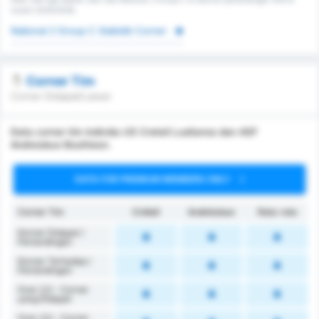
musim 2025/2026.
National 2 Group C Statistik Corner
Corner Tim
Corner Didapat/Lawan
Data corner tim individu US Creteil Lusitanos dan ASF
Andrezieux Boutheon.
DATA FOR PREMIUM MEMBERS ONLY
Corner Tim
Créteil
Andrézieux
Rata-rata
Korner Didapat /
Pertandingan
Korner Terhadap /
Pertandingan
Over 2,5 - Corner
yang Didapat
Over 3,5 - Corner