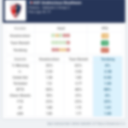
ASF Andrezieux Boutheon
Prancis - National 2 Group C
Pos Liga.
0
/ 17
Kondisi
Hasil
PPG
Keseluruhan
M
S
M
K
K
1.35
Tuan Rumah
M
M
M
M
K
1.92
Tandang
K
K
S
S
K
0.77
Statistik
Keseluruhan
Tuan Rumah
Tandang
% Menang
35%
62%
8%
rr.
2.50
2.62
2.38
Cetak Gol
1.38
1.85
0.92
Terbobol
1.12
0.77
1.46
BTTS
58%
46%
69%
Clean Sheets
19%
31%
8%
FTS
23%
23%
23%
xG
1.66
1.75
1.41
xGA
1.65
1.71
1.46
Apa maksud dari istilah statistik ini? Baca Glosarium