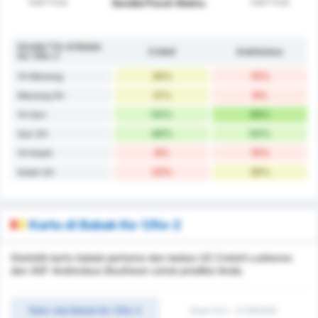
Half-Time
Half-Time
Kondisi Paruh Waktu
Kondisi Tim di Babak
Créteil
Andrézieux
Ke-1/Ke-2
38%
15%
1H Menang
31%
8%
Menang 2H
54%
69%
1H Seri
46%
54%
Seri 2H
8%
15%
1H Kalah
23%
38%
Kalah 2H
Kartu di Babak Ke-1/Ke-2
Statistik kartu babak pertama dan kedua US Creteil Lusitanos
dan ASF Andrezieux Boutheon untuk prediksi Anda.
Rata-rata Babak Ke-1/Ke-2
Over 0.5 ~ 3 (1H/2H)