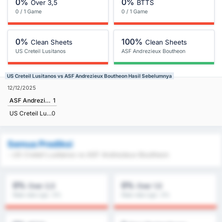
0%
0%
Over 3,5
BTTS
0 / 1 Game
0 / 1 Game
0%
100%
Clean Sheets
Clean Sheets
US Creteil Lusitanos
ASF Andrezieux Boutheon
US Creteil Lusitanos vs ASF Andrezieux Boutheon Hasil Sebelumnya
12/12/2025
ASF Andrezieux Boutheon
1
US Creteil Lusitanos
0
Semua Prediksi
- US Creteil Lusitanos vs ASF Andrezieux Boutheon
0%
0%
Over 2,5
Over 1,5
Rata-rata Liga : 0%
Rata-rata Liga : 0%