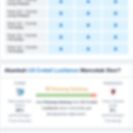
yang Didapat
Over 4,5 - Corner
yang Didapat
Over 2,5 - Corner
Terhadap
Over 3,5 - Corner
Terhadap
Over 4,5 - Corner
Terhadap
Akankah
US Creteil Lusitanos
Mencetak Skor?
Créteil
Andrézieux
Peluang Sedang
Mencetak Gol
Clean Sheets
Ada
Peluang Sedang
that
US Creteil
dalam
pada
Lusitanos
akan mencetak gol
69%
8%
berdasarkan data kami.
pertandingan
pertandingan
(Tuan Rumah)
(Tandang)