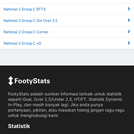
National 2 Group C BTTS
National 2 Group C Gol Over 2.5
National 2 Group C Corner
National 2 Group C xG
FootyStats adalah sumber informasi terbaik untuk statistik
seperti Goal, Over 2,5/Under 2,5, HT/FT. Statistik Dynamic
In-Play, dan masih banyak lagi. Jika anda punya
pertanyaan, pikiran, atau masukan tolong jangan ragu-ragu
untuk menghubungi kami.
Statistik