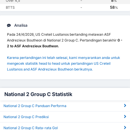
-
8
Over 4,5
%
-
58
BTTS
%
Analisa
Pada 24/4/2026, US Creteil Lusitanos bertanding melawan ASF
Andrezieux Boutheon di National 2 Group C. Pertandingan berakhir
0 -
2 to ASF Andrezieux Boutheon
.
Karena pertandingan ini telah selesai, kami menyarankan anda untuk
mengecek statistik head to head untuk pertandingan US Creteil
Lusitanos and ASF Andrezieux Boutheon berikutnya.
National 2 Group C Statistik
National 2 Group C Panduan Performa
National 2 Group C Prediksi
National 2 Group C Rata-rata Gol