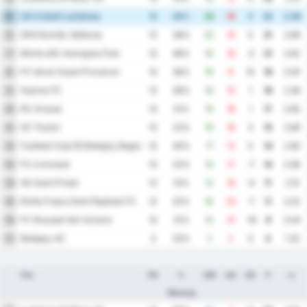
US Creteil Lusitanos
5
13
46%
20
15
5
22
2.69
GFA Rumilly Vallieres
6
13
38%
20
15
5
21
2.69
Monts dOr Azergues Foot
7
13
46%
16
18
-2
21
2.62
FC Istres Ouest Provence
8
13
38%
18
8
10
19
2.00
Hyeres FC
9
13
38%
16
15
1
19
2.38
RC Grasse
10
13
31%
19
18
1
17
2.85
SC Toulon
11
13
23%
19
16
3
15
2.69
Football Club 93 Bobigny Bagnolet Gagny U19
12
10
40%
17
12
5
14
2.90
FC Limonest
13
13
23%
10
17
-7
14
2.08
AS Saint Priest
14
13
15%
12
16
-4
11
2.15
Etoile Frejus Saint Raphael FC
15
12
25%
16
23
-7
11
3.25
FC Rousset Ste Victoire
16
13
15%
15
31
-16
8
3.54
Bobigny AC
17
3
33%
2
2
0
4
1.33
Tim
PD
%
GM
GA
SG
P
rr.
Menang