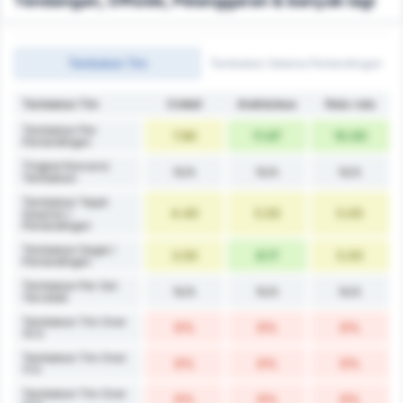
Tendangan, Offside, Pelanggaran & banyak lagi
Tembakan Tim
Tembakan Selama Pertandingan
Tembakan Tim
Créteil
Andrézieux
Rata-rata
Tembakan Per
7.90
11.67
10.00
Pertandingan
Tingkat Konversi
N/A
N/A
N/A
Tembakan
Tembakan Tepat
4.40
5.50
5.00
Sasaran /
Pertandingan
Tembakan Gagal /
3.50
6.17
5.00
Pertandingan
Tembakan Per Gol
N/A
N/A
N/A
Tercetak
Tembakan Tim Over
0%
0%
0%
10.5
Tembakan Tim Over
0%
0%
0%
11.5
Tembakan Tim Over
0%
0%
0%