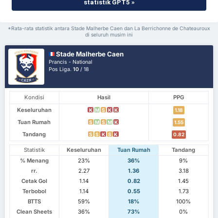
statistik GPT5 »
*Rata-rata statistik antara Stade Malherbe Caen dan La Berrichonne de Chateauroux
di seluruh musim ini
Stade Malherbe Caen
Prancis - National
Pos Liga.
10
/ 18
Kondisi
Hasil
PPG
Keseluruhan
K
M
S
K
K
1.18
Tuan Rumah
S
M
S
M
K
1.55
Tandang
S
S
K
S
K
0.82
Statistik
Keseluruhan
Tuan Rumah
Tandang
% Menang
23%
36%
9%
rr.
2.27
1.36
3.18
Cetak Gol
1.14
0.82
1.45
Terbobol
1.14
0.55
1.73
BTTS
59%
18%
100%
Clean Sheets
36%
73%
0%