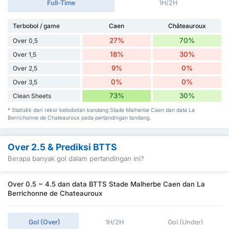
Full-Time
1H/2H
Terbobol / game
Caen
Châteauroux
27%
70%
Over 0,5
18%
30%
Over 1,5
9%
0%
Over 2,5
0%
0%
Over 3,5
73%
30%
Clean Sheets
* Statistik dari rekor kebobolan kandang Stade Malherbe Caen dan data La
Berrichonne de Chateauroux pada pertandingan tandang.
Over 2.5 & Prediksi BTTS
Berapa banyak gol dalam pertandingan ini?
Over 0.5 ~ 4.5 dan data BTTS Stade Malherbe Caen dan La
Berrichonne de Chateauroux
Gol (Over)
1H/2H
Gol (Under)