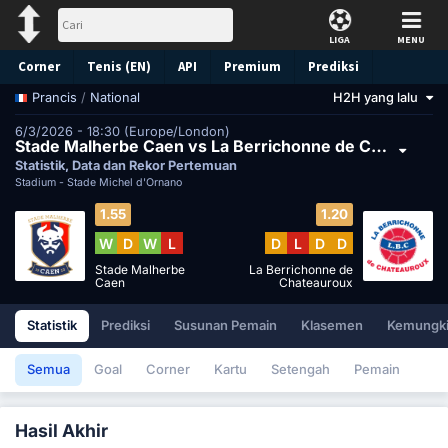
LIGA
MENU
Corner
Tenis (EN)
API
Premium
Prediksi
/
National
H2H yang lalu
Prancis
6/3/2026 - 18:30 (Europe/London)
Stade Malherbe Caen vs La Berrichonne de Chateauroux
Statistik, Data dan Rekor Pertemuan
Stadium -
Stade Michel d'Ornano
1.55
1.20
W
D
W
L
D
L
D
D
Stade Malherbe
La Berrichonne de
Caen
Chateauroux
Statistik
Prediksi
Susunan Pemain
Klasemen
Kemungk
Semua
Goal
Corner
Kartu
Setengah
Pemain
Hasil Akhir