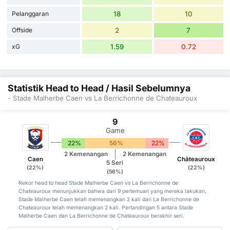
Pelanggaran
18
10
Offside
2
7
xG
1.59
0.72
Statistik Head to Head / Hasil Sebelumnya
- Stade Malherbe Caen vs La Berrichonne de Chateauroux
9
Game
22%
56%
22%
2 Kemenangan
2 Kemenangan
Caen
Châteauroux
5 Seri
(22%)
(22%)
(56%)
Rekor head to head Stade Malherbe Caen vs La Berrichonne de
Chateauroux menunjukkan bahwa dari 9 pertemuan yang mereka lakukan,
Stade Malherbe Caen telah memenangkan 2 kali dan La Berrichonne de
Chateauroux telah memenangkan 2 kali. Pertandingan 5 antara Stade
Malherbe Caen dan La Berrichonne de Chateauroux berakhir seri.