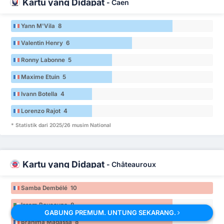
Kartu yang Didapat
-
Caen
Yann M'Vila 8
Valentin Henry 6
Ronny Labonne 5
Maxime Etuin 5
Ivann Botella 4
Lorenzo Rajot 4
* Statistik dari 2025/26 musim National
Kartu yang Didapat
-
Châteauroux
Samba Dembélé 10
Issam Bouaoune 8
GABUNG PREMUM. UNTUNG SEKARANG.
Brahima Magassa 8