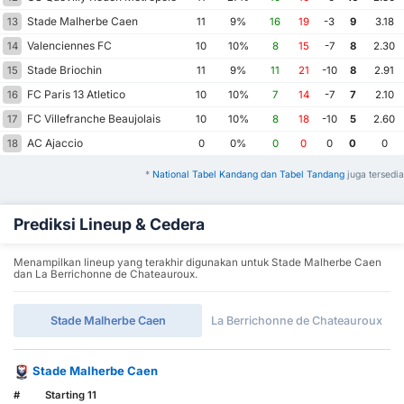
Stade Malherbe Caen
13
11
9%
16
19
-3
9
3.18
Valenciennes FC
14
10
10%
8
15
-7
8
2.30
Stade Briochin
15
11
9%
11
21
-10
8
2.91
FC Paris 13 Atletico
16
10
10%
7
14
-7
7
2.10
FC Villefranche Beaujolais
17
10
10%
8
18
-10
5
2.60
AC Ajaccio
18
0
0%
0
0
0
0
0
*
National Tabel Kandang dan Tabel Tandang
juga tersedia
Prediksi Lineup & Cedera
Menampilkan lineup yang terakhir digunakan untuk Stade Malherbe Caen
dan La Berrichonne de Chateauroux.
Stade Malherbe Caen
La Berrichonne de Chateauroux
Stade Malherbe Caen
#
Starting 11