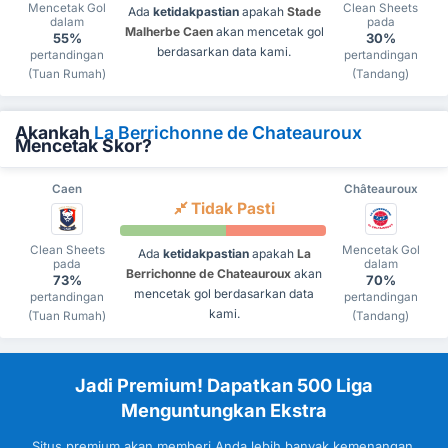
Mencetak Gol
Clean Sheets
Ada
ketidakpastian
apakah
Stade
dalam
pada
Malherbe Caen
akan mencetak gol
55%
30%
berdasarkan data kami.
pertandingan
pertandingan
(Tuan Rumah)
(Tandang)
Akankah
La Berrichonne de Chateauroux
Mencetak Skor?
Caen
Châteauroux
Tidak Pasti
Clean Sheets
Mencetak Gol
Ada
ketidakpastian
apakah
La
pada
dalam
Berrichonne de Chateauroux
akan
73%
70%
mencetak gol berdasarkan data
pertandingan
pertandingan
kami.
(Tuan Rumah)
(Tandang)
Jadi Premium! Dapatkan 500 Liga
Menguntungkan Ekstra
Situs premium akan memberi Anda lebih banyak kemenangan.