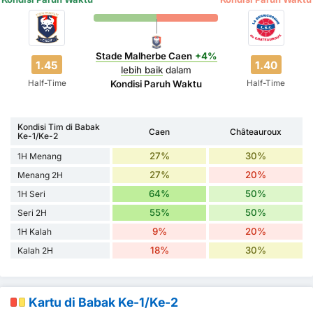
Stade Malherbe Caen
+4%
1.45
1.40
lebih baik
dalam
Half-Time
Half-Time
Kondisi Paruh Waktu
Kondisi Tim di Babak
Caen
Châteauroux
Ke-1/Ke-2
27%
30%
1H Menang
27%
20%
Menang 2H
64%
50%
1H Seri
55%
50%
Seri 2H
9%
20%
1H Kalah
18%
30%
Kalah 2H
Kartu di Babak Ke-1/Ke-2