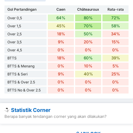
Gol Pertandingan
Caen
Châteauroux
Rata-rata
64%
80%
72%
Over 0,5
45%
70%
58%
Over 1,5
18%
50%
34%
Over 2,5
9%
20%
15%
Over 3,5
0%
0%
0%
Over 4,5
18%
60%
39%
BTTS
0%
10%
5%
BTTS & Menang
9%
40%
25%
BTTS & Seri
0%
0%
0%
BTTS & Over 2.5
0%
0%
0%
BTTS No & Over 2.5
Statistik Corner
Berapa banyak tendangan corner yang akan dilakukan?