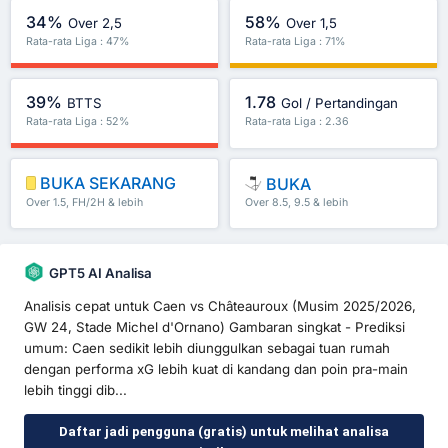
34%
58%
Over 2,5
Over 1,5
Rata-rata Liga : 47%
Rata-rata Liga : 71%
39%
1.78
BTTS
Gol / Pertandingan
Rata-rata Liga : 52%
Rata-rata Liga : 2.36
BUKA SEKARANG
BUKA
Over 1.5, FH/2H & lebih
Over 8.5, 9.5 & lebih
GPT5 AI Analisa
Analisis cepat untuk Caen vs Châteauroux (Musim 2025/2026,
GW 24, Stade Michel d'Ornano) Gambaran singkat - Prediksi
umum: Caen sedikit lebih diunggulkan sebagai tuan rumah
dengan performa xG lebih kuat di kandang dan poin pra-main
lebih tinggi dib...
Daftar jadi pengguna (gratis) untuk melihat analisa