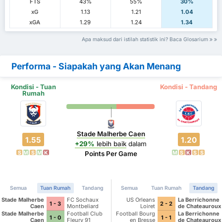
FTS
43%
55%
30%
xG
1.13
1.21
1.04
xGA
1.29
1.24
1.34
Apa maksud dari istilah statistik ini? Baca Glosarium
Performa - Siapakah yang Akan Menang
Kondisi - Tuan
Kondisi - Tandang
Rumah
Stade Malherbe Caen
1.55
1.20
+29%
lebih baik
dalam
S
M
S
M
K
M
S
K
S
S
Points Per Game
Semua
Tuan Rumah
Tandang
Semua
Tuan Rumah
Tandang
Stade Malherbe
FC Sochaux
US Orleans
La Berrichonne
1 - 3
2 - 2
Caen
Montbeliard
Loiret
de Chateauroux
Stade Malherbe
Football Club
Football Bourg
La Berrichonne
1 - 0
1 - 1
Caen
Fleury 91
en Bresse
de Chateauroux