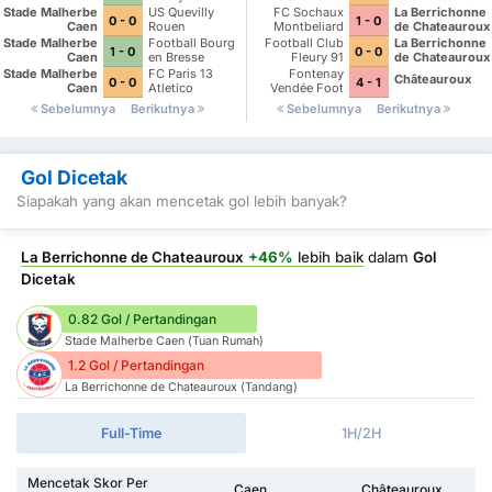
Peronnas 01
Stade Malherbe
US Quevilly
FC Sochaux
La Berrichonne
0 - 0
1 - 0
Caen
Rouen
Montbeliard
de Chateauroux
Metropole
Stade Malherbe
Football Bourg
Football Club
La Berrichonne
1 - 0
0 - 0
Caen
en Bresse
Fleury 91
de Chateauroux
Peronnas 01
Stade Malherbe
FC Paris 13
Fontenay
Châteauroux
0 - 0
4 - 1
Caen
Atletico
Vendée Foot
Sebelumnya
Berikutnya
Sebelumnya
Berikutnya
Gol Dicetak
Siapakah yang akan mencetak gol lebih banyak?
La Berrichonne de Chateauroux
+46%
lebih baik
dalam
Gol
Dicetak
0.82 Gol / Pertandingan
Stade Malherbe Caen (Tuan Rumah)
1.2 Gol / Pertandingan
La Berrichonne de Chateauroux (Tandang)
Full-Time
1H/2H
Mencetak Skor Per
Caen
Châteauroux