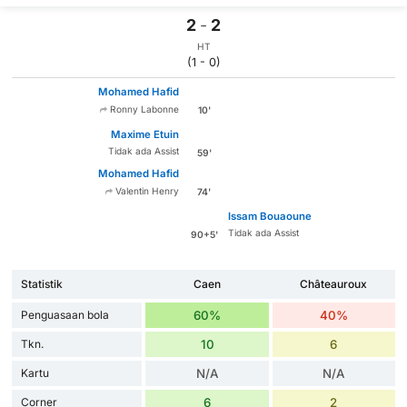
2
-
2
HT
(1 - 0)
Mohamed Hafid
Ronny Labonne
10'
Maxime Etuin
Tidak ada Assist
59'
Mohamed Hafid
Valentin Henry
74'
Issam Bouaoune
Tidak ada Assist
90+5'
Statistik
Caen
Châteauroux
Penguasaan bola
60%
40%
Tkn.
10
6
Kartu
N/A
N/A
Corner
6
2