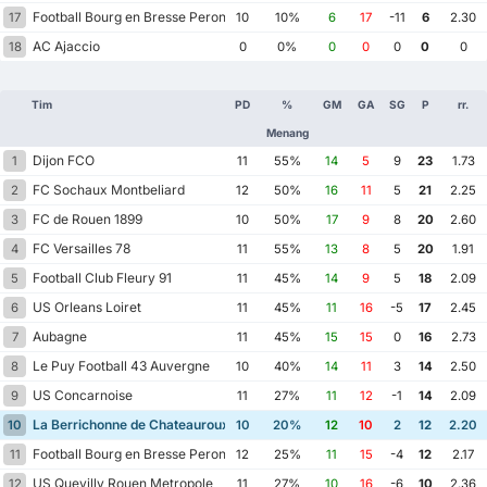
Football Bourg en Bresse Peronnas 01
17
10
10%
6
17
-11
6
2.30
AC Ajaccio
18
0
0%
0
0
0
0
0
Tim
PD
%
GM
GA
SG
P
rr.
Menang
Dijon FCO
1
11
55%
14
5
9
23
1.73
FC Sochaux Montbeliard
2
12
50%
16
11
5
21
2.25
FC de Rouen 1899
3
10
50%
17
9
8
20
2.60
FC Versailles 78
4
11
55%
13
8
5
20
1.91
Football Club Fleury 91
5
11
45%
14
9
5
18
2.09
US Orleans Loiret
6
11
45%
11
16
-5
17
2.45
Aubagne
7
11
45%
15
15
0
16
2.73
Le Puy Football 43 Auvergne
8
10
40%
14
11
3
14
2.50
US Concarnoise
9
11
27%
11
12
-1
14
2.09
La Berrichonne de Chateauroux
10
10
20%
12
10
2
12
2.20
Football Bourg en Bresse Peronnas 01
11
12
25%
11
15
-4
12
2.17
US Quevilly Rouen Metropole
12
11
27%
10
16
-6
10
2.36