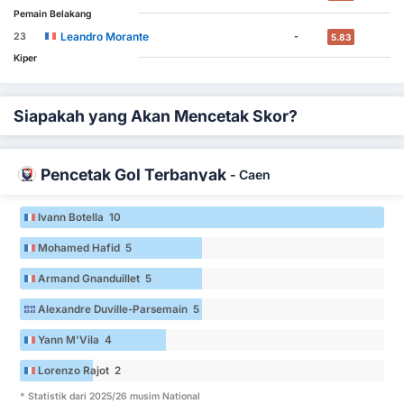
Pemain Belakang
Leandro Morante
23
-
5.83
Kiper
Siapakah yang Akan Mencetak Skor?
Pencetak Gol Terbanyak
-
Caen
Ivann Botella 10
Mohamed Hafid 5
Armand Gnanduillet 5
Alexandre Duville-Parsemain 5
Yann M'Vila 4
Lorenzo Rajot 2
* Statistik dari 2025/26 musim National