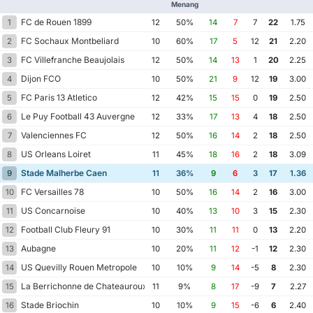
Menang
FC de Rouen 1899
1
12
50%
14
7
7
22
1.75
FC Sochaux Montbeliard
2
10
60%
17
5
12
21
2.20
FC Villefranche Beaujolais
3
12
50%
14
13
1
20
2.25
Dijon FCO
4
10
50%
21
9
12
19
3.00
FC Paris 13 Atletico
5
12
42%
15
15
0
19
2.50
Le Puy Football 43 Auvergne
6
12
33%
17
13
4
18
2.50
Valenciennes FC
7
12
50%
16
14
2
18
2.50
US Orleans Loiret
8
11
45%
18
16
2
18
3.09
Stade Malherbe Caen
9
11
36%
9
6
3
17
1.36
FC Versailles 78
10
10
50%
16
14
2
16
3.00
US Concarnoise
11
10
40%
13
10
3
15
2.30
Football Club Fleury 91
12
10
30%
11
11
0
13
2.20
Aubagne
13
10
20%
11
12
-1
12
2.30
US Quevilly Rouen Metropole
14
10
10%
9
14
-5
8
2.30
La Berrichonne de Chateauroux
15
11
9%
8
17
-9
7
2.27
Stade Briochin
16
10
10%
9
15
-6
6
2.40