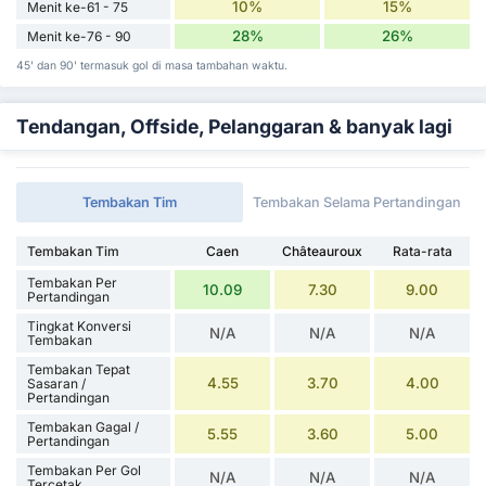
10%
15%
Menit ke-61 - 75
28%
26%
Menit ke-76 - 90
45' dan 90' termasuk gol di masa tambahan waktu.
Tendangan, Offside, Pelanggaran & banyak lagi
Tembakan Tim
Tembakan Selama Pertandingan
Tembakan Tim
Caen
Châteauroux
Rata-rata
Tembakan Per
10.09
7.30
9.00
Pertandingan
Tingkat Konversi
N/A
N/A
N/A
Tembakan
Tembakan Tepat
4.55
3.70
4.00
Sasaran /
Pertandingan
Tembakan Gagal /
5.55
3.60
5.00
Pertandingan
Tembakan Per Gol
N/A
N/A
N/A
Tercetak