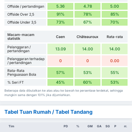
5.36
4.78
5.00
Offside / pertandingan
91%
78%
85%
Offside Over 2,5
73%
67%
70%
Offside Under 3,5
Macam-macam
Caen
Châteauroux
Rata-rata
statistik
Pelanggaran /
13.09
14.00
14.00
pertandingan
Pelanggaran terhadap
0
0
0.00
/ pertandingan
Rata-Rata
57%
53%
55%
Penguasaan Bola
45%
60%
53%
% Seri FT
Beberapa data dibulatkan ke atas atau ke bawah ke persentase terdekat, sehingga
mungkin sama dengan 101% jika dijumlahkan.
Tabel Tuan Rumah / Tabel Tandang
Tim
PD
%
GM
GA
SG
P
rr.