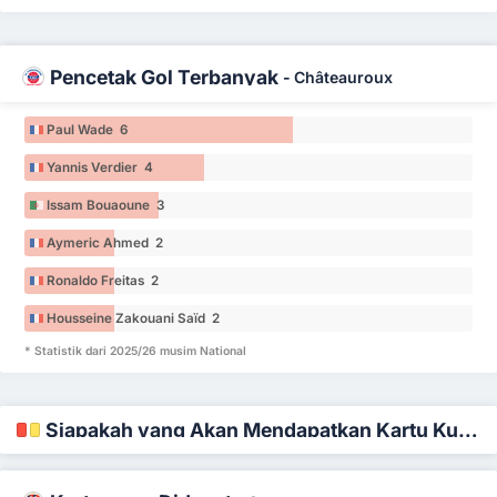
Pencetak Gol Terbanyak
-
Châteauroux
Paul Wade 6
Yannis Verdier 4
Issam Bouaoune 3
Aymeric Ahmed 2
Ronaldo Freitas 2
Housseine Zakouani Saïd 2
* Statistik dari 2025/26 musim National
Siapakah yang Akan Mendapatkan Kartu Kuning dan Merah