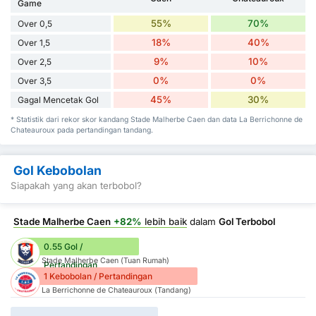
Game
55%
70%
Over 0,5
18%
40%
Over 1,5
9%
10%
Over 2,5
0%
0%
Over 3,5
45%
30%
Gagal Mencetak Gol
* Statistik dari rekor skor kandang Stade Malherbe Caen dan data La Berrichonne de
Chateauroux pada pertandingan tandang.
Gol Kebobolan
Siapakah yang akan terbobol?
Stade Malherbe Caen
+82%
lebih baik
dalam
Gol Terbobol
0.55 Gol /
Stade Malherbe Caen (Tuan Rumah)
Pertandingan
1 Kebobolan / Pertandingan
La Berrichonne de Chateauroux (Tandang)