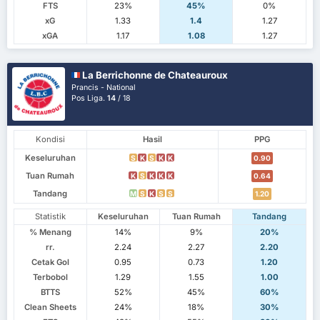
FTS
23%
45%
0%
xG
1.33
1.4
1.27
xGA
1.17
1.08
1.27
La Berrichonne de Chateauroux
Prancis - National
Pos Liga.
14
/ 18
Kondisi
Hasil
PPG
Keseluruhan
S
K
S
K
K
0.90
Tuan Rumah
K
S
K
K
K
0.64
Tandang
M
S
K
S
S
1.20
Statistik
Keseluruhan
Tuan Rumah
Tandang
% Menang
14%
9%
20%
rr.
2.24
2.27
2.20
Cetak Gol
0.95
0.73
1.20
Terbobol
1.29
1.55
1.00
BTTS
52%
45%
60%
Clean Sheets
24%
18%
30%