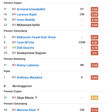
Pemain Depan
Armand Gnanduillet
11
ST
5.86
Lorenzo Rajot
14
CM
5.88
Ivann Botella
19
-
6.34
Mohamed Hafid
22
-
5.89
Pemain Gelandang
Belkacem Fawel Dali-Amar
5
-
5.07
Yann M'Vila
6
CDM
6.10
Didi Gaucho
27
-
4.78
Souleymane Sagnan
28
-
5.11
Pemain Belakang
Ronny Labonne
17
RB
5.88
Kiper
Anthony Mandrea
1
K
5.90
#
Berlangganan
Pemain Depan
↑
Okpo Mazie
12
-
6.59
Pemain Gelandang
↑
Maxime Etuin
26
CM
5.72