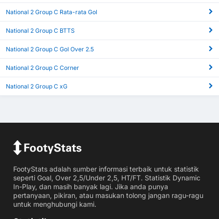
National 2 Group C Rata-rata Gol
National 2 Group C BTTS
National 2 Group C Gol Over 2.5
National 2 Group C Corner
National 2 Group C xG
FootyStats adalah sumber informasi terbaik untuk statistik
seperti Goal, Over 2,5/Under 2,5, HT/FT. Statistik Dynamic
In-Play, dan masih banyak lagi. Jika anda punya
pertanyaan, pikiran, atau masukan tolong jangan ragu-ragu
untuk menghubungi kami.