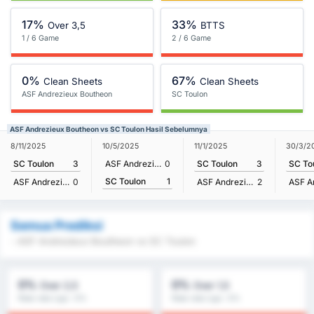
17%
33%
Over 3,5
BTTS
1 / 6 Game
2 / 6 Game
0%
67%
Clean Sheets
Clean Sheets
ASF Andrezieux Boutheon
SC Toulon
ASF Andrezieux Boutheon vs SC Toulon Hasil Sebelumnya
8/11/2025
10/5/2025
11/1/2025
30/3/2
SC Toulon
3
ASF Andrezieux Boutheon
0
SC Toulon
3
SC To
SC Toulon
1
ASF Andrezieux Boutheon
0
ASF Andrezieux Boutheon
2
Semua Prediksi
- ASF Andrezieux Boutheon vs SC Toulon
0%
0%
Over 2,5
Over 1,5
Rata-rata Liga : 0%
Rata-rata Liga : 0%