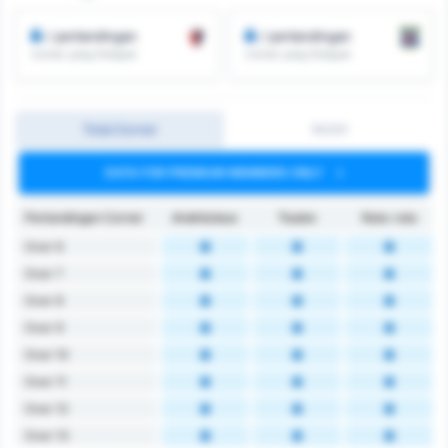
/ pertandingan
/ pertandingan
Corner yang Didapat
Corner yang Didapat
Total Corner
1H/2H
DATA FOR PREMIUM MEMBERS ONLY
Pertandingan Corner
Andrézieux
Toulon
Rata-rata
Over 6
Over 7
Over 8
Over 9
Over 10
Over 11
Over 12
Over 13