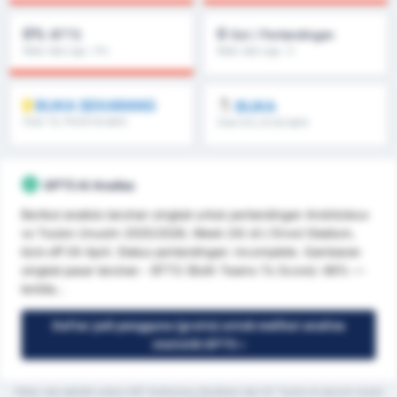
0%
0
BTTS
Gol / Pertandingan
Rata-rata Liga : 0%
Rata-rata Liga : 0
BUKA SEKARANG
BUKA
Over 1.5, FH/2H & lebih
Over 8.5, 9.5 & lebih
GPT5 AI Analisa
Berikut analisis taruhan singkat untuk pertandingan Andrézieux
vs Toulon (musim 2025/2026, Week 24) di L'Envol Stadium,
kick-off 04 April. Status pertandingan: incomplete. Gambaran
singkat pasar taruhan - BTTS (Both Teams To Score): 66% —
terbila...
Daftar jadi pengguna (gratis) untuk melihat analisa
statistik GPT5 »
*Rata-rata statistik antara ASF Andrezieux Boutheon dan SC Toulon di seluruh musim