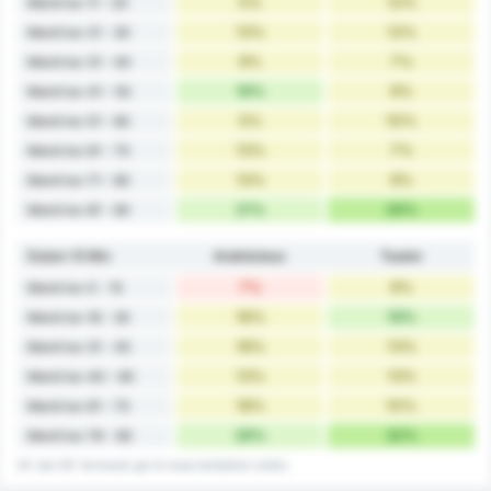
5%
12%
Menit ke-11 - 20
13%
12%
Menit ke-21 - 30
9%
7%
Menit ke-31 - 40
16%
9%
Menit ke-41 - 50
5%
10%
Menit ke-51 - 60
13%
7%
Menit ke-61 - 70
13%
9%
Menit ke-71 - 80
21%
26%
Menit ke-81 - 90
Dalam 15 Min
Andrézieux
Toulon
7%
9%
Menit ke-0 - 15
16%
19%
Menit ke-16 - 30
18%
13%
Menit ke-31 - 45
13%
13%
Menit ke-40 - 60
18%
10%
Menit ke-61 - 75
28%
32%
Menit ke-76 - 90
45' dan 90' termasuk gol di masa tambahan waktu.