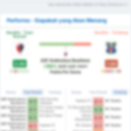
Apa maksud dari istilah statistik ini? Baca Glosarium
Performa - Siapakah yang Akan Menang
Kondisi - Tuan
Kondisi - Tandang
Rumah
ASF Andrezieux Boutheon
2.00
1.00
+100%
lebih baik
dalam
M
K
M
M
M
S
K
K
M
K
Points Per Game
Semua
Tuan Rumah
Tandang
Semua
Tuan Rumah
Tandang
ASF Andrezieux
GFA Rumilly
Hyeres FC
SC Toulon
2 - 1
2 - 1
Boutheon
Vallieres
ASF Andrezieux
FC Istres Ouest
FC Rousset Ste
SC Toulon
3 - 1
2 - 3
Boutheon
Provence
Victoire
ASF Andrezieux
AS Saint Priest
Nimes
SC Toulon
5 - 1
3 - 2
Boutheon
Olympique
ASF Andrezieux
Hyeres FC
RC Grasse
SC Toulon
0 - 1
2 - 1
Boutheon