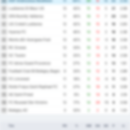
ASF Andrezieux Boutheon
3
11
64%
20
8
12
22
2.55
Lusitanos St Maur US
4
12
42%
15
10
5
21
2.08
GFA Rumilly Vallieres
5
11
45%
18
11
7
20
2.64
US Creteil Lusitanos
6
12
42%
19
15
4
19
2.83
Hyeres FC
7
11
45%
14
12
2
18
2.36
Monts dOr Azergues Foot
8
12
42%
14
17
-3
18
2.58
RC Grasse
9
12
33%
18
15
3
17
2.75
SC Toulon
10
12
25%
17
14
3
14
2.58
FC Istres Ouest Provence
11
11
27%
13
8
5
13
1.91
Football Club 93 Bobigny Bagnolet Gagny U19
12
9
33%
14
12
2
11
2.89
FC Limonest
13
11
18%
8
12
-4
11
1.82
Etoile Frejus Saint Raphael FC
14
11
27%
15
19
-4
11
3.09
AS Saint Priest
15
11
9%
10
14
-4
8
2.18
FC Rousset Ste Victoire
16
12
17%
14
29
-15
8
3.58
Bobigny AC
17
3
33%
2
2
0
4
1.33
Tim
PD
%
GM
GA
SG
P
rr.