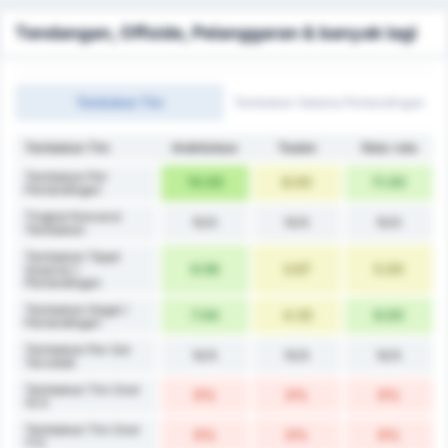
Tendangan, Offside, Pelanggaran & banyak lagi
Tembakan Tim
Tembakan Selama Pertandingan
Tembakan Tim
Andrézieux
Toulon
Rata-rata
Tembakan Per
14.00
8.00
11.00
Pertandingan
Tingkat Konversi
N/A
N/A
N/A
Tembakan
Tembakan Tepat
6.56
3.67
5.00
Sasaran /
Pertandingan
Tembakan Gagal /
7.44
4.33
6.00
Pertandingan
Tembakan Per Gol
N/A
N/A
N/A
Tercetak
Tembakan Tim Over
0%
0%
0%
10.5
Tembakan Tim Over
0%
0%
0%
11.5