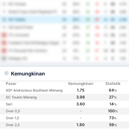
RC Grasse
10
23
30%
31
31
0
28
2.70
Etoile Frejus Saint Raphael FC
11
23
30%
32
39
-7
28
3.09
SC Toulon
12
23
26%
31
37
-6
25
2.96
AS Saint Priest
13
23
26%
27
38
-11
24
2.83
FC Limonest
14
23
22%
22
34
-12
23
2.43
Football Club 93 Bobigny Bagnolet Gagny U19
15
17
24%
19
18
1
20
2.18
FC Rousset Ste Victoire
16
23
9%
22
57
-35
12
3.43
Bobigny AC
17
6
17%
3
6
-3
5
1.50
Kemungkinan
Pasar
Kemungkinan
Statistik
1.75
64
ASF Andrezieux Boutheon Menang
%
3.98
27
SC Toulon Menang
%
3.60
14
Seri
%
-
100
Over 0,5
%
-
73
Over 1,5
%
1.80
59
Over 2,5
%