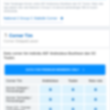
Total Tendangan Korner untuk ASF Andrezieux Boutheon dan SC Toulon. Rata-rata
liga adalah rata-rata National 2 Group C di seluruh pertandingan 184 di musim
2025/2026.
National 2 Group C Statistik Corner
Corner Tim
Corner Didapat/Lawan
Data corner tim individu ASF Andrezieux Boutheon dan SC
Toulon.
DATA FOR PREMIUM MEMBERS ONLY
Corner Tim
Andrézieux
Toulon
Rata-rata
Korner Didapat /
Pertandingan
Korner Terhadap /
Pertandingan
Over 2,5 - Corner