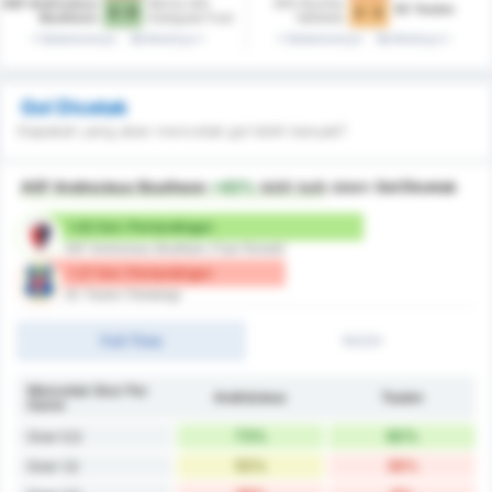
ASF Andrezieux
Monts dOr
GFA Rumilly
SC Toulon
3 - 0
2 - 2
Boutheon
Azergues Foot
Vallieres
Sebelumnya
Berikutnya
Sebelumnya
Berikutnya
Gol Dicetak
Siapakah yang akan mencetak gol lebih banyak?
ASF Andrezieux Boutheon
+43%
lebih baik
dalam
Gol Dicetak
1.82 Gol / Pertandingan
ASF Andrezieux Boutheon (Tuan Rumah)
1.27 Gol / Pertandingan
SC Toulon (Tandang)
Full-Time
1H/2H
Mencetak Skor Per
Andrézieux
Toulon
Game
73%
82%
Over 0,5
55%
36%
Over 1,5