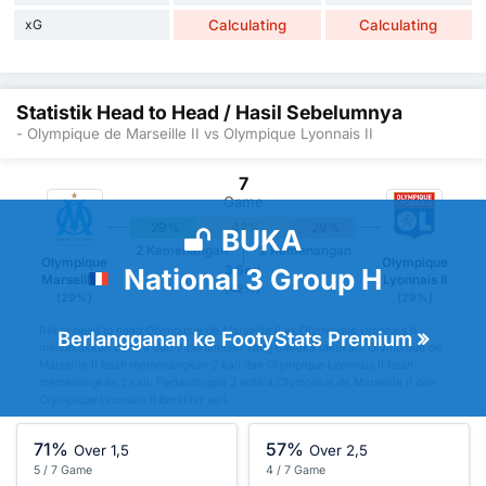
xG
Calculating
Calculating
Statistik Head to Head / Hasil Sebelumnya
- Olympique de Marseille II vs Olympique Lyonnais II
7
Game
29%
42%
29%
BUKA
2 Kemenangan
2 Kemenangan
Olympique
Olympique
3 Seri
National 3 Group H
Marseille II
Lyonnais II
(42%)
(29%)
(29%)
Rekor head to head Olympique de Marseille II vs Olympique Lyonnais II
Berlangganan ke FootyStats Premium
menunjukkan bahwa dari 7 pertemuan yang mereka lakukan, Olympique de
Marseille II telah memenangkan 2 kali dan Olympique Lyonnais II telah
memenangkan 2 kali. Pertandingan 3 antara Olympique de Marseille II dan
Olympique Lyonnais II berakhir seri.
71%
57%
Over 1,5
Over 2,5
5 / 7 Game
4 / 7 Game