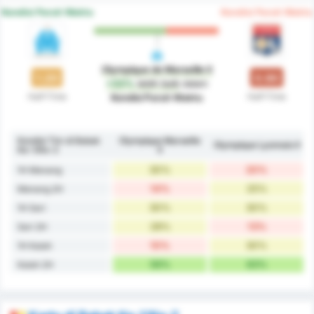
Kondisi Paruh Waktu
Kondisi Paruh Waktu
Olympique de Marseille II
1.20
0.90
+33%
lebih baik
dalam
Half-Time
Half-Time
Kondisi Paruh Waktu
Kondisi Tim di Babak
Olympique Marseille
Olympique Lyonnais II
Ke-1/Ke-2
II
30%
20%
1H Menang
14%
25%
Menang 2H
30%
30%
1H Seri
28%
13%
Seri 2H
10%
30%
1H Kalah
56%
63%
Kalah 2H