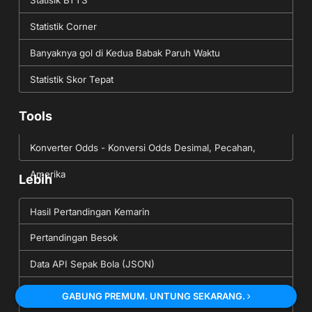
Statisik BTTS
Statistik Corner
Banyaknya gol di Kedua Babak Paruh Waktu
Statistik Skor Tepat
Tools
Konverter Odds - Konversi Odds Desimal, Pecahan,
Amerika
Lebih
Hasil Pertandingan Kemarin
Pertandingan Besok
Data API Sepak Bola (JSON)
Prediksi
GABUNG PREMUM. UNTUNG SEKARANG.