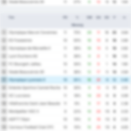
Stade Beaucairois 30
14
11
27%
6
12
-6
12
1.64
Tim
PD
%
GM
GA
SG
P
rr.
Menang
Olympique Ales en Cevennes
1
11
73%
29
11
18
25
3.64
ES Fosseenne
2
10
50%
18
10
8
18
2.80
Olympique de Marseille II
3
11
36%
18
13
5
16
2.82
Lyon Duchere AS
4
11
36%
9
8
1
16
1.55
FC Bourgoin Jallieu
5
10
30%
10
9
1
14
1.90
Stade Beaucairois 30
6
11
36%
12
17
-5
14
2.64
Olympique Lyonnais II
7
10
30%
15
21
-6
12
3.60
Entente Sportive Cannet Rocheville
8
10
30%
9
12
-3
11
2.10
GC Lucciana
9
11
18%
14
20
-6
9
3.09
Villefranche Saint Jean Beaulieu FC
10
11
9%
9
17
-8
6
2.36
Montpellier HSC II
11
9
22%
10
20
-10
6
3.33
ASPTT Dijon
12
10
10%
6
19
-13
5
2.50
Carnoux Football Club CFC
13
10
10%
15
25
-10
4
4.00