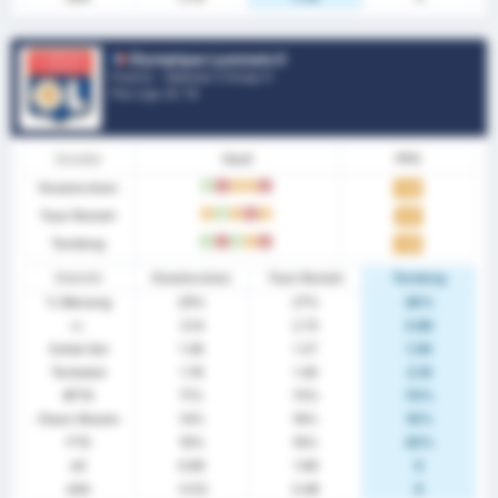
Olympique Lyonnais II
Prancis - National 3 Group H
Pos Liga.
0
/ 14
Kondisi
Hasil
PPG
Keseluruhan
M
K
S
S
K
1.24
Tuan Rumah
S
M
S
K
S
1.27
Tandang
M
K
M
S
K
1.20
Statistik
Keseluruhan
Tuan Rumah
Tandang
% Menang
29%
27%
30%
rr.
3.14
2.73
3.60
Cetak Gol
1.38
1.27
1.50
Terbobol
1.76
1.45
2.10
BTTS
71%
73%
70%
Clean Sheets
14%
18%
10%
FTS
19%
18%
20%
xG
0.69
1.69
0
xGA
-0.52
0.48
0