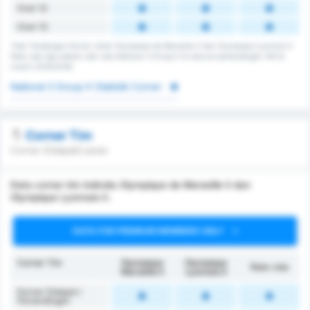
Over 12
Over 13
Total Tendangan Korner untuk Olympique de Marseille II dan Olympique Lyonnais II.
Rata-rata liga adalah rata-rata National 3 Group H di seluruh pertandingan 146 di
musim 2025/2026.
National 3 Group H Statistik Corner
Corner Tim
Corner Didapat/Lawan
Data corner tim individu Olympique de Marseille II dan
Olympique Lyonnais II.
DATA FOR PREMIUM MEMBERS ONLY
Corner Tim
Olympique
Olympique
Rata-rata
Marseille II
Lyonnais II
Korner Didapat /
Pertandingan