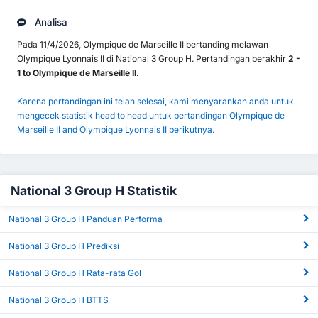
Analisa
Pada 11/4/2026, Olympique de Marseille II bertanding melawan
Olympique Lyonnais II di National 3 Group H. Pertandingan berakhir
2 -
1 to Olympique de Marseille II
.
Karena pertandingan ini telah selesai, kami menyarankan anda untuk
mengecek statistik head to head untuk pertandingan Olympique de
Marseille II and Olympique Lyonnais II berikutnya.
National 3 Group H Statistik
National 3 Group H Panduan Performa
National 3 Group H Prediksi
National 3 Group H Rata-rata Gol
National 3 Group H BTTS