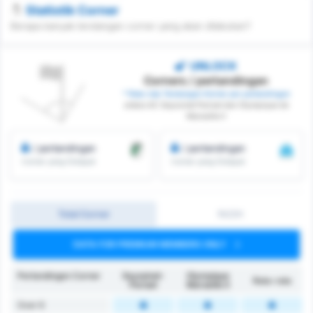
Statistik Corner
Berapa banyak tendangan corner yang akan dilakukan?
UNLOCK
Corners / pertandingan
* Rata-rata Tendangan Korner per pertandingan
antara AC Seyssinet Pariset dan Olympique de
Marseille II
/ pertandingan
/ pertandingan
Corner yang Didapat
Corner yang Didapat
Total Corner
1H/2H
DATA FOR PREMIUM MEMBERS ONLY
Pertandingan Corner
Seyssinet-
Olympique
Rata-rata
Pariset
Marseille II
Over 6