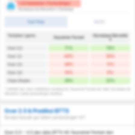
1.22 Kebobolan / Pertandingan
Olympique de Marseille II (Tandang)
Full-Time
1H/2H
Terbobol / game
Olympique Marseille
Seyssinet-Pariset
II
71%
78%
Over 0,5
43%
33%
Over 1,5
28%
11%
Over 2,5
14%
0%
Over 3,5
29%
22%
Clean Sheets
* Statistik dari rekor kebobolan kandang AC Seyssinet Pariset dan data Olympique de
Marseille II pada pertandingan tandang.
Over 2.5 & Prediksi BTTS
Berapa banyak gol dalam pertandingan ini?
Over 0.5 ~ 4.5 dan data BTTS AC Seyssinet Pariset dan