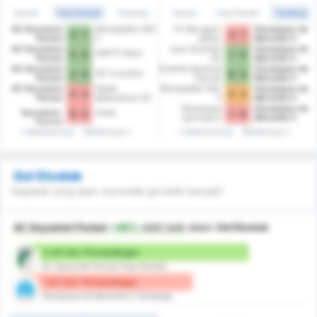
Semua
Tuan Rumah
Tandang
Semua
Tuan Rumah
Tandang
AC Seyssinet
Montpellier HSC
FC Bourgoin
Olympique de
2 - 1
2 - 1
Pariset
II
Jallieu
Marseille II
AC Seyssinet
Lyon Duchere
Olympique de
ASPTT Dijon
5 - 0
1 - 3
Pariset
AS
Marseille II
AC Seyssinet
Entente Sportive
Olympique de
GC Lucciana
2 - 0
0 - 2
Pariset
Cannet
Marseille II
Rocheville
AC Seyssinet
Stade
Montpellier HSC
Olympique de
2 - 3
3 - 3
Pariset
Beaucairois 30
II
Marseille II
Olympique
Olympique de
Seyssinet-
Istres
0 - 2
1 - 0
Lyonnais II
Marseille II
Pariset
Sebelumnya
Berikutnya
Sebelumnya
Berikutnya
Gol Dicetak
Siapakah yang akan mencetak gol lebih banyak?
AC Seyssinet Pariset
+46%
lebih baik
dalam
Gol Dicetak
2.43 Gol / Pertandingan
AC Seyssinet Pariset (Tuan Rumah)
1.67 Gol / Pertandingan
Olympique de Marseille II (Tandang)