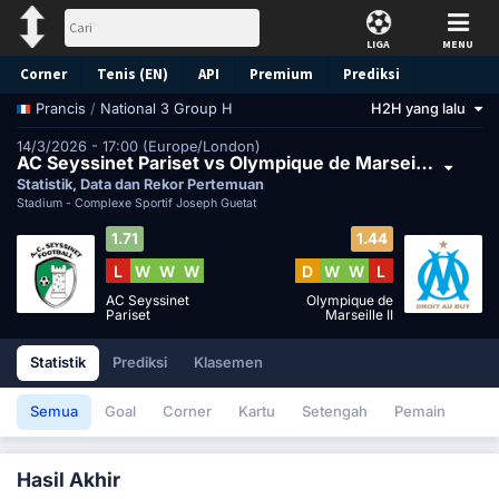
LIGA
MENU
Corner
Tenis (EN)
API
Premium
Prediksi
/
National 3 Group H
H2H yang lalu
Prancis
14/3/2026 - 17:00 (Europe/London)
AC Seyssinet Pariset vs Olympique de Marseille II
Statistik, Data dan Rekor Pertemuan
Stadium -
Complexe Sportif Joseph Guetat
1.71
1.44
L
W
W
W
D
W
W
L
AC Seyssinet
Olympique de
Pariset
Marseille II
Statistik
Prediksi
Klasemen
Semua
Goal
Corner
Kartu
Setengah
Pemain
Hasil Akhir