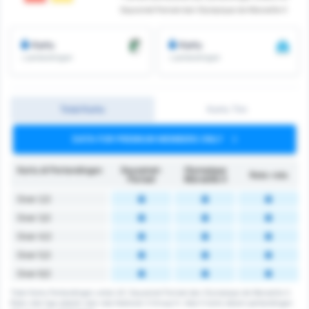
Seyssinet Pariset dan Olympique de Marseille II
Kartu
Kartu
/ pertandingan
/ pertandingan
Total Kartu
Kartu Tim
DATA FOR PREMIUM MEMBERS ONLY
Kartu di Pertandingan
Seyssinet-
Olympique
Rata-rata
Pariset
Marseille II
Over 2,5
Over 3,5
Over 4,5
Over 5,5
Over 6,5
Total Kartu Pertandingan untuk AC Seyssinet Pariset dan Olympique de Marseille II.
Rata-rata liga adalah rata-rata National 3 Group H. Ada 0 kartu dalam pertandingan