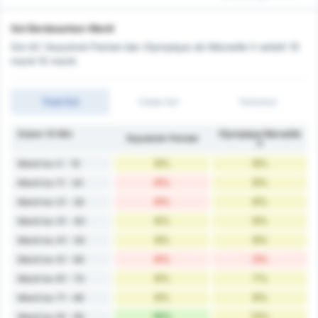
Gol Berdasarkan Menit
Gol AC Seyssinet Pariset dan Olympique de Marseille II selisih 10
menit 15 menit.
Total Gol
Cetak Gol
Terbobol
Dalam 10 Min
Olympique Marseille
Seyssinet-Pariset
II
6%
9%
Menit ke-0 - 10
4%
9%
Menit ke-11 - 20
4%
6%
Menit ke-21 - 30
6%
9%
Menit ke-31 - 40
9%
9%
Menit ke-41 - 50
4%
2%
Menit ke-51 - 60
6%
7%
Menit ke-61 - 70
6%
9%
Menit ke-71 - 80
16%
13%
Menit ke-81 - 90