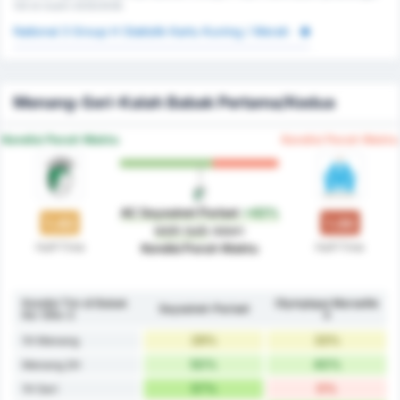
124 di musim 2025/2026.
National 3 Group H Statistik Kartu Kuning / Merah
Menang-Seri-Kalah Babak Pertama/Kedua
Kondisi Paruh Waktu
Kondisi Paruh Waktu
AC Seyssinet Pariset
+43%
1.43
1.00
lebih baik
dalam
Half-Time
Half-Time
Kondisi Paruh Waktu
Kondisi Tim di Babak
Olympique Marseille
Seyssinet-Pariset
Ke-1/Ke-2
II
29%
33%
1H Menang
50%
40%
Menang 2H
57%
0%
1H Seri