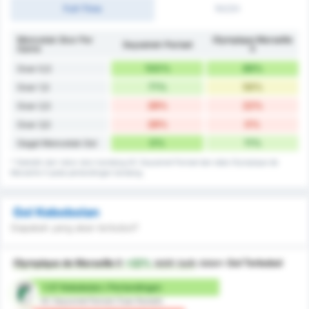
Full-Time
1H/2H
Mencetak Skor Per
Olympique Marseille
Seyssinet-Pariset
Game
II
100%
89%
Over 0,5
71%
56%
Over 1,5
28%
22%
Over 2,5
28%
0%
Over 3,5
0%
11%
Gagal Mencetak Gol
* Statistik dari rekor skor kandang AC Seyssinet Pariset dan data Olympique de
Marseille II pada pertandingan tandang.
Gol Kebobolan
Siapakah yang akan terbobol?
Olympique de Marseille II
+22%
lebih baik
dalam
Gol Terbobol
1.57 Kebobolan / Pertandingan
AC Seyssinet Pariset (Tuan Rumah)