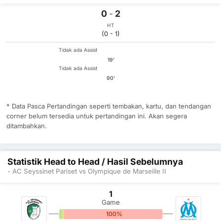
0
-
2
HT
(0 - 1)
Tidak ada Assist
19'
Tidak ada Assist
90'
* Data Pasca Pertandingan seperti tembakan, kartu, dan tendangan
corner belum tersedia untuk pertandingan ini. Akan segera
ditambahkan.
Statistik Head to Head / Hasil Sebelumnya
- AC Seyssinet Pariset vs Olympique de Marseille II
1
Game
0%
0%
100%