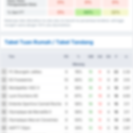
Rata-Rata
0%
0%
0%
Penguasaan Bola
0%
44%
22%
% Seri FT
Beberapa data dibulatkan ke atas atau ke bawah ke persentase terdekat, sehingga
mungkin sama dengan 101% jika dijumlahkan.
Tabel Tuan Rumah / Tabel Tandang
Tim
PD
%
GM
GA
SG
P
rr.
Menang
FC Bourgoin Jallieu
1
9
78%
15
6
9
22
2.33
ES Fosseenne
2
10
60%
20
11
9
21
3.10
Montpellier HSC II
3
9
56%
16
8
8
18
2.67
Lyon Duchere AS
4
9
67%
21
15
6
18
4.00
Entente Sportive Cannet Rocheville
5
9
56%
16
12
4
16
3.11
Olympique de Marseille II
6
9
56%
16
12
4
16
3.11
Olympique Ales en Cevennes
7
8
50%
14
9
5
14
2.88
ASPTT Dijon
8
9
33%
12
12
0
13
2.67