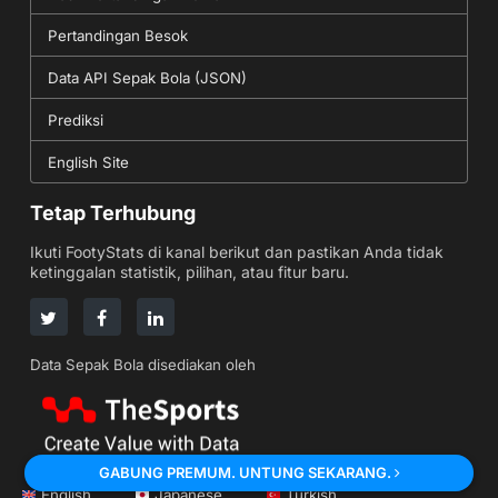
Pertandingan Besok
Data API Sepak Bola (JSON)
Prediksi
English Site
Tetap Terhubung
Ikuti FootyStats di kanal berikut dan pastikan Anda tidak
ketinggalan statistik, pilihan, atau fitur baru.
Data Sepak Bola disediakan oleh
GABUNG PREMUM. UNTUNG SEKARANG.
English
Japanese
Turkish