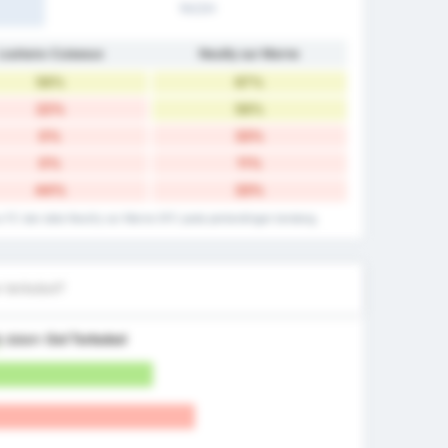
1H/2H
Louhans-Cuiseaux
Neuilly sur Marne
56%
67%
22%
56%
0%
33%
0%
11%
44%
33%
ux FC dan data Neuilly sur Marne SFC pada pertandingan tandang.
 terbobol?
k
dalam
Gol Terbobol