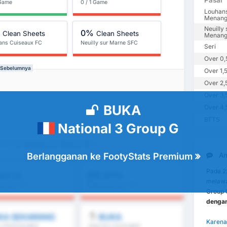
Pasar
 Game
0 / 1 Game
Louhan
Menan
Neuilly
%
0%
Clean Sheets
Clean Sheets
Menan
ans Cuiseaux FC
Neuilly sur Marne SFC
Seri
Over 0,
l Sebelumnya
Over 1,
Over 2,
Over 3,
BUKA
Over 4,
BTTS
National 3 Group G
 FC vs Neuilly sur Marne SFC
Berlangganan ke FootyStats Premium
An
Pada 2
0%
ver 1,5
BTTS
melawa
ta Liga : 0%
Rata-rata Liga : 0%
Group 
dengan 
KA SEKARANG
BUKA
Karena 
, FH/2H & lebih
Over 8.5, 9.5 & lebih