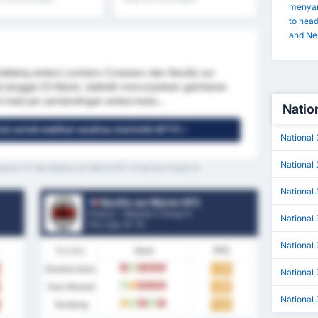
menyar
to hea
and Neu
ndatang antara Louhans-Cuiseaux dan Neuilly sur
 tanggal 23 Maret, statistik menunjukkan gambaran
 total per pertandingan antara kedu...
Nation
is) untuk melihat analisa statistik GPT5 »
National
National 
uiseaux FC dan Neuilly sur Marne SFC di seluruh musim ini
National 
Neuilly sur Marne SFC
Prancis - National 3 Group G
National
Pos Liga.
0
/ 14
National 
Kondisi
Hasil
PPG
Keseluruhan
1.37
K
M
K
K
K
National
Tuan Rumah
1.50
M
S
K
K
K
National
Tandang
1.22
S
M
K
M
K