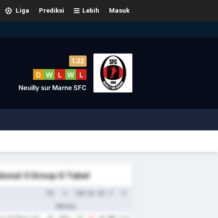
Liga
Prediksi
Lebih
Masuk
1.22
D
W
L
W
L
Neuilly sur Marne SFC
ional 3 Group G Tabel
PD
%
GM
GA
SG
P
rr.
Menang