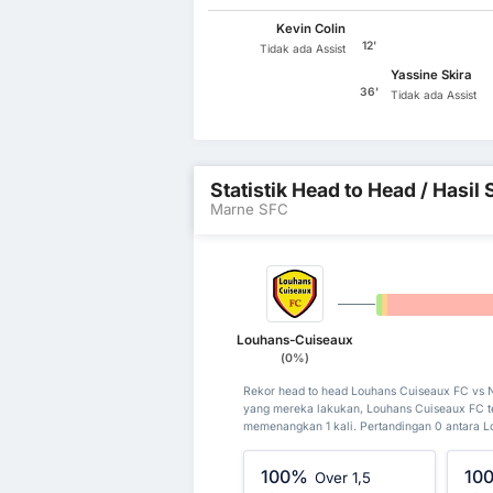
Kevin Colin
12'
Tidak ada Assist
Yassine Skira
36'
Tidak ada Assist
Statistik Head to Head / Hasi
Marne SFC
0%
0%
Louhans-Cuiseaux
(0%)
Rekor head to head Louhans Cuiseaux FC vs 
yang mereka lakukan, Louhans Cuiseaux FC t
memenangkan 1 kali. Pertandingan 0 antara L
100%
10
Over 1,5