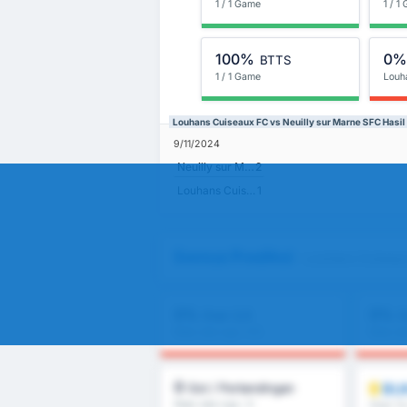
1 / 1 Game
1 / 1
100%
0
BTTS
1 / 1 Game
Louh
Louhans Cuiseaux FC vs Neuilly sur Marne SFC Hasi
9/11/2024
Neuilly sur Marne SFC
2
Louhans Cuiseaux FC
1
Semua Prediksi
- Louhans Cuiseaux
0%
0%
Over 2,5
O
Rata-rata Liga : 0%
Rata-ra
0
BU
Gol / Pertandingan
Rata-rata Liga : 0
Over 1.5