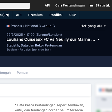
API
Cari Pertandingan
Statistik
s (EN)
API
Premium
Prediksi
CSV
/
National 3 Group G
H2H yang lalu
Prancis
22/3/2025 - 17:00 (Europe/London)
Louhans Cuiseaux FC vs Neuilly sur Marne SFC
Statistik, Data dan Rekor Pertemuan
Stadium -
Parc des Sports du Bram
tengah
Pemain
Nat
Tim
* Data Pasca Pertandingan seperti tembakan,
kartu, dan tendangan corner belum tersedia