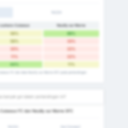
1H/2H
Louhans-Cuiseaux
Neuilly sur Marne
56%
89%
56%
33%
33%
22%
11%
22%
44%
11%
uiseaux FC dan data Neuilly sur Marne SFC pada pertandingan
a banyak gol dalam pertandingan ini?
Cuiseaux FC dan Neuilly sur Marne SFC
1H/2H
Gol (Under)