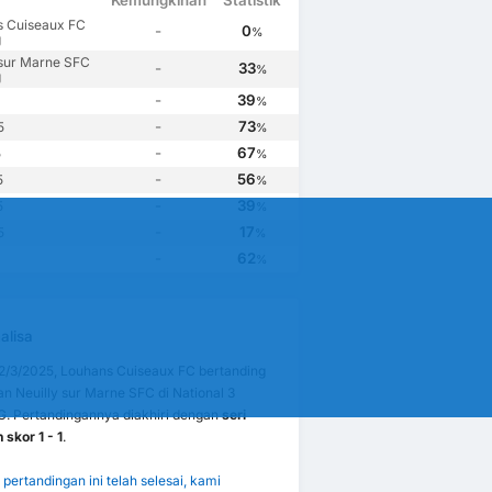
Kemungkinan
Statistik
s Cuiseaux FC
-
0
%
g
 sur Marne SFC
-
33
%
g
-
39
%
-
73
5
%
-
67
5
%
-
56
5
%
-
39
5
%
-
17
5
%
-
62
%
alisa
2/3/2025, Louhans Cuiseaux FC bertanding
n Neuilly sur Marne SFC di National 3
G. Pertandingannya diakhiri dengan
seri
skor 1 - 1
.
pertandingan ini telah selesai, kami