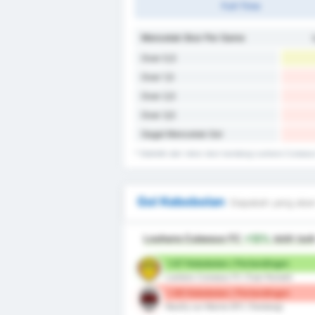
Full-Time
Mencetak Skor Per Game
Over 0,5
Over 1,5
Over 2,5
Over 3,5
Gagal Mencetak Gol
* Statistik dari rekor skor kandang Louhans Cuisea
Gol Kebobolan
Siapakah yang akan
Louhans Cuiseaux FC
+13%
lebih bai
1.67 Kebobolan / Pertandingan
Louhans Cuiseaux FC (Tuan Rumah)
1.89 Kebobolan / Pertandingan
Neuilly sur Marne SFC (Tandang)