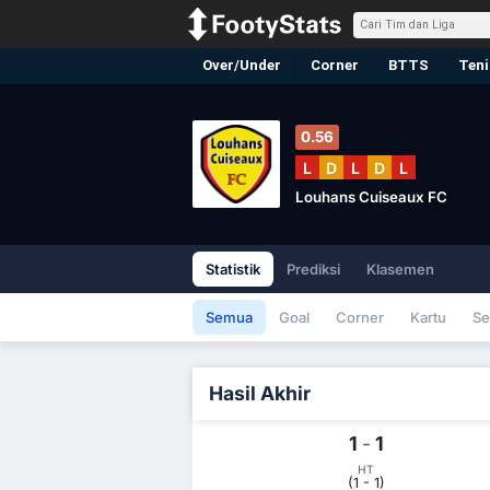
Over/Under
Corner
BTTS
Teni
0.56
L
D
L
D
L
Louhans Cuiseaux FC
Statistik
Prediksi
Klasemen
Semua
Goal
Corner
Kartu
Se
Hasil Akhir
1
-
1
HT
(1 - 1)