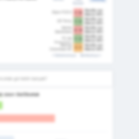
Rumah
Neuilly sur
Dijon FCO II
1 - 0
Marne SFC
Neuilly sur
US Torcy
1 - 2
Marne SFC
Sainte
Neuilly sur
2 - 0
Genevieve
Marne SFC
Sports
Neuilly sur
FC de
1 - 3
Marne SFC
Gueugnon
Racing
Neuilly sur
1 - 1
Colombes 92
Marne SFC
Sebelumnya
Berikutnya
cetak gol lebih banyak?
ik
dalam
Gol Dicetak