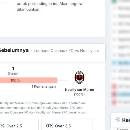
Lusitan
1
untuk pertandingan ini. Akan segera
Racing
2
ditambahkan.
Associa
3
AS Yze
4
Sainte 
5
Esperan
6
ASPTT 
7
l Sebelumnya
- Louhans Cuiseaux FC vs Neuilly sur
Dijon F
8
Neuilly
9
1
US Ivry
10
Game
FC Mon
11
100%
US Tor
12
1 Kemenangan
Neuilly sur Marne
Louhan
13
(100%)
FC de 
14
Neuilly sur Marne SFC menunjukkan bahwa dari 1 pertemuan
elah memenangkan 0 kali dan Neuilly sur Marne SFC telah
ouhans Cuiseaux FC dan Neuilly sur Marne SFC berakhir seri.
Ke
0%
0%
Over 2,5
Over 3,5