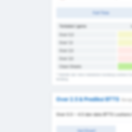
Full-Time
Terbobol / game
Over 0,5
Over 1,5
Over 2,5
Over 3,5
Clean Sheets
* Statistik dari rekor kebobolan kandang Louhans C
tandang.
Over 2.5 & Prediksi BTTS
Berap
Over 0.5 ~ 4.5 dan data BTTS Louhans 
Gol (Over)