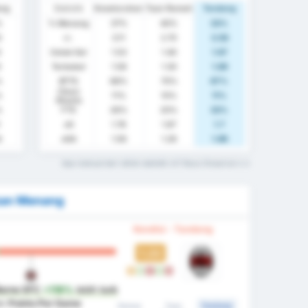
ang
Statistik
Keseluruhan
Tuan Rumah
Tandang
%
% Menang
37%
40%
33%
0
rr.
3.11
2.70
3.56
0
Cetak Gol
1.53
1.40
1.67
0
Terbobol
1.58
1.30
1.89
%
BTTS
68%
70%
67%
Clean
%
11%
10%
11%
Sheets
%
FTS
26%
20%
33%
1
xG
1.78
1.87
1.7
4
xGA
1.56
1.26
1.86
Apa maksud dari istilah statistik ini? Baca Glosarium
kan Menang
Kondisi - Tandang
1.22
S
M
K
M
K
Marne SFC
+118%
lebih baik
am
Points Per Game
Semua
Tuan
Tandang