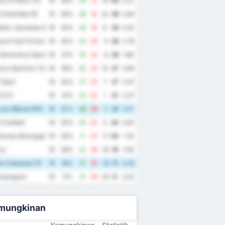
os St Maur US
19
58%
29
13
16
40
2.21
 Colombes 92
19
58%
38
16
22
39
2.84
tion Jeunesse Auxerroise II
19
42%
26
18
8
29
2.32
ure Foot 03 Auvergne
19
42%
25
28
-3
28
2.79
Genevieve Sports
19
37%
16
20
-4
28
1.89
ce Sportive Troyes Aube Champagne II
18
39%
35
20
15
27
3.06
Dijon
19
32%
27
20
7
27
2.47
CO II
19
37%
23
22
1
27
2.37
 sur Marne SFC
19
37%
29
30
-1
26
3.11
 Football
19
32%
25
25
0
24
2.63
tceau Bourgogne
19
26%
11
22
-11
20
1.74
cy
19
26%
22
38
-16
19
3.16
s Cuiseaux FC
19
16%
17
31
-14
15
2.53
Gueugnon
18
11%
10
30
-20
8
2.22
mungkinan