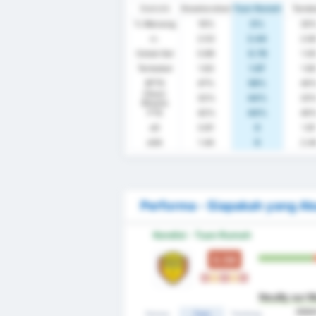
Statistik
Keseluruhan
Tuan Rumah
Tand
% Menang
16%
0%
30
rr.
2.53
2.44
2.6
Cetak Gol
0.89
0.78
1.0
Terbobol
1.63
1.67
1.6
BTTS
47%
56%
40
Clean
32%
44%
20
Sheets
FTS
42%
44%
40
xG
0.81
0
1.8
xGA
1.44
0
2.4
Performa - Siapakah yang A
Kondisi - Tuan Rumah
0.56
K
S
K
S
K
Neuilly sur 
dal
Semua
Tuan
Tandang