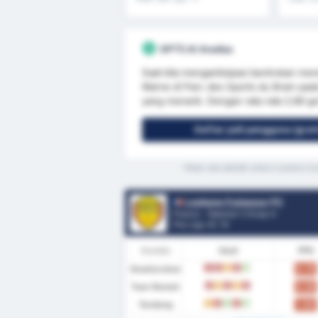
GPT5 AI Analisa
Saat kita mengantisipasi bentrokan me
Marne di Parc des Sports du Bram pada
yang menarik. Dengan rata-rata 2,66 gol
Daftar jadi pengguna (grat
*Rata-rata statistik antara Louhans C
Louhans Cuiseaux FC
Prancis - National 3 Group G
Pos Liga.
0
/ 14
Kondisi
Hasil
PPG
Keseluruhan
0.79
K
K
S
K
M
Tuan Rumah
0.56
K
S
K
S
K
Tandang
1.00
S
K
M
K
M