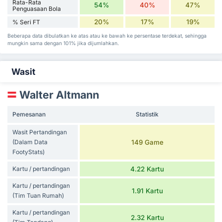
Rata-Rata
54%
40%
47%
Penguasaan Bola
20%
17%
19%
% Seri FT
Beberapa data dibulatkan ke atas atau ke bawah ke persentase terdekat, sehingga
mungkin sama dengan 101% jika dijumlahkan.
Wasit
Walter Altmann
Pemesanan
Statistik
Wasit Pertandingan
(Dalam Data
149 Game
FootyStats)
Kartu / pertandingan
4.22 Kartu
Kartu / pertandingan
1.91 Kartu
(Tim Tuan Rumah)
Kartu / pertandingan
2.32 Kartu