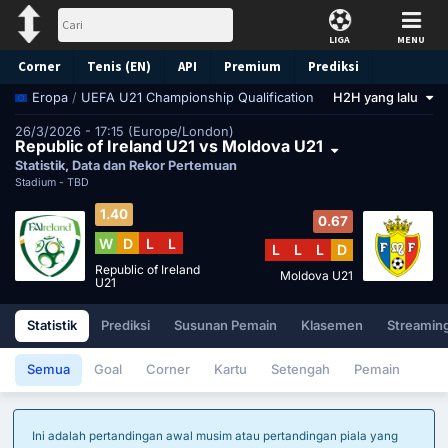
LIGA
MENU
Corner
Tenis (EN)
API
Premium
Prediksi
/
UEFA U21 Championship Qualification
H2H yang lalu
Eropa
26/3/2026 - 17:15 (Europe/London)
Republic of Ireland U21 vs Moldova U21
Statistik, Data dan Rekor Pertemuan
Stadium -
TBD
1.40
0.67
W
D
L
L
L
L
L
D
Republic of Ireland
Moldova U21
U21
Statistik
Prediksi
Susunan Pemain
Klasemen
Streaming
Semua
Goal
Corner
Kartu
Setengah
Pemain
Ini adalah pertandingan awal musim atau pertandingan piala yang