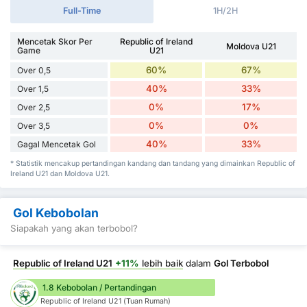
Full-Time
1H/2H
Mencetak Skor Per
Republic of Ireland
Moldova U21
Game
U21
60%
67%
Over 0,5
40%
33%
Over 1,5
0%
17%
Over 2,5
0%
0%
Over 3,5
40%
33%
Gagal Mencetak Gol
* Statistik mencakup pertandingan kandang dan tandang yang dimainkan Republic of
Ireland U21 dan Moldova U21.
Gol Kebobolan
Siapakah yang akan terbobol?
Republic of Ireland U21
+11%
lebih baik
dalam
Gol Terbobol
1.8 Kebobolan / Pertandingan
Republic of Ireland U21 (Tuan Rumah)