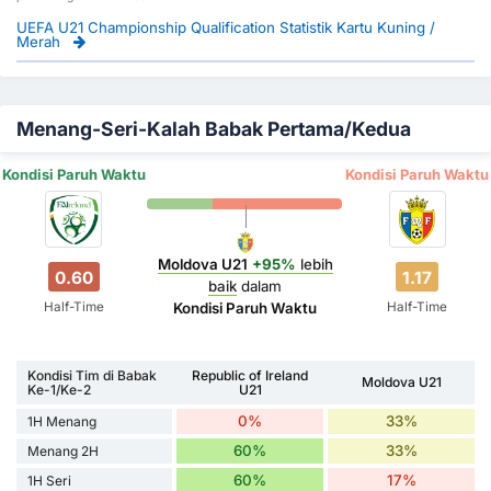
UEFA U21 Championship Qualification Statistik Kartu Kuning /
Merah
Menang-Seri-Kalah Babak Pertama/Kedua
Kondisi Paruh Waktu
Kondisi Paruh Waktu
Moldova U21
+95%
lebih
0.60
1.17
baik
dalam
Half-Time
Half-Time
Kondisi Paruh Waktu
Kondisi Tim di Babak
Republic of Ireland
Moldova U21
Ke-1/Ke-2
U21
0%
33%
1H Menang
60%
33%
Menang 2H
60%
17%
1H Seri