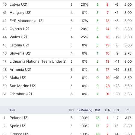
Latvia U21
40
5
20%
2
8
-6
2.00
Hungary U21
41
4
0%
5
7
-2
3.00
FYR Macedonia U21
42
6
17%
5
13
-8
3.00
Cyprus U21
43
5
20%
5
14
-9
3.80
Wales U21
44
4
25%
4
16
-12
5.00
Estonia U21
45
5
0%
5
13
-8
3.60
Slovenia U21
46
4
0%
1
10
-9
2.75
Lithuania National Team Under 21
47
5
0%
2
13
-11
3.00
Armenia U21
48
6
0%
3
17
-14
3.33
Malta U21
49
5
0%
0
19
-19
3.80
San Marino U21
50
5
0%
0
28
-28
5.60
Gibraltar U21
51
6
0%
1
31
-30
5.33
Tim
PD
% Menang
GM
GA
SG
rr.
Poland U21
1
6
100%
18
1
17
3.17
Spain U21
2
5
100%
17
2
15
3.80
Greece U21
3
5
100%
16
2
14
3.60