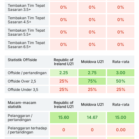
Tembakan Tim Tepat
0%
0%
0%
Sasaran 3.5+
Tembakan Tim Tepat
0%
0%
0%
Sasaran 4.5+
Tembakan Tim Tepat
0%
0%
0%
Sasaran 5.5+
Tembakan Tim Tepat
0%
0%
0%
Sasaran 6.5+
Statistik Offiside
Republic of
Moldova U21
Rata-rata
Ireland U21
2.25
2.75
3.00
Offside / pertandingan
25%
75%
50%
Offside Over 2,5
25%
25%
25%
Offside Under 3,5
Macam-macam
Republic of
Moldova U21
Rata-rata
statistik
Ireland U21
Pelanggaran /
15.60
14.67
15.00
pertandingan
Pelanggaran terhadap
0
0
0.00
/ pertandingan