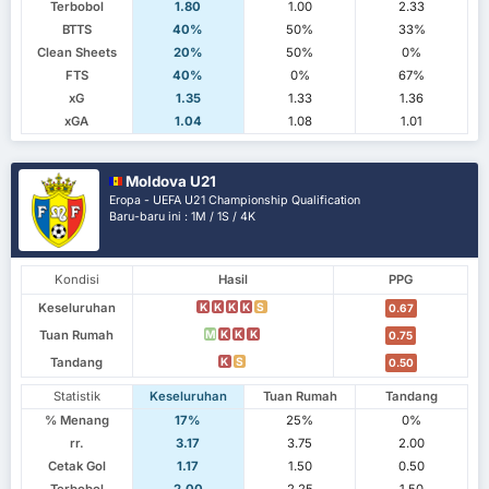
Terbobol
1.80
1.00
2.33
BTTS
40%
50%
33%
Clean Sheets
20%
50%
0%
FTS
40%
0%
67%
xG
1.35
1.33
1.36
xGA
1.04
1.08
1.01
Moldova U21
Eropa - UEFA U21 Championship Qualification
Baru-baru ini : 1M / 1S / 4K
Kondisi
Hasil
PPG
Keseluruhan
K
K
K
K
S
0.67
Tuan Rumah
M
K
K
K
0.75
Tandang
K
S
0.50
Statistik
Keseluruhan
Tuan Rumah
Tandang
% Menang
17%
25%
0%
rr.
3.17
3.75
2.00
Cetak Gol
1.17
1.50
0.50