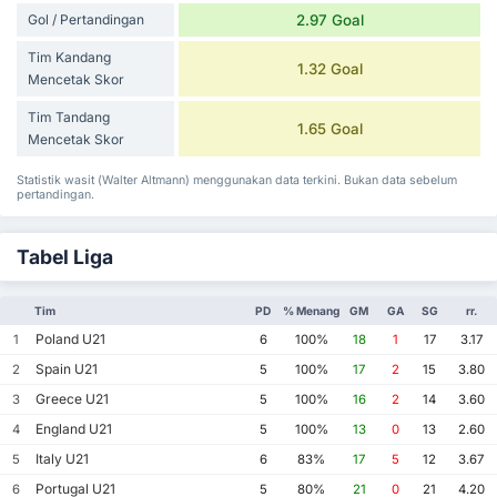
Gol / Pertandingan
2.97 Goal
Tim Kandang
1.32 Goal
Mencetak Skor
Tim Tandang
1.65 Goal
Mencetak Skor
Statistik wasit (Walter Altmann) menggunakan data terkini. Bukan data sebelum
pertandingan.
Tabel Liga
Tim
PD
% Menang
GM
GA
SG
rr.
Poland U21
1
6
100%
18
1
17
3.17
Spain U21
2
5
100%
17
2
15
3.80
Greece U21
3
5
100%
16
2
14
3.60
England U21
4
5
100%
13
0
13
2.60
Italy U21
5
6
83%
17
5
12
3.67
Portugal U21
6
5
80%
21
0
21
4.20