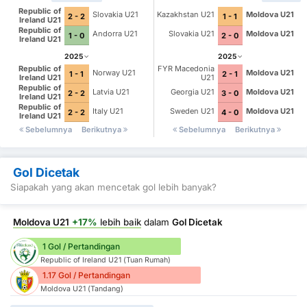
Republic of
Slovakia U21
Kazakhstan U21
Moldova U21
2 - 2
1 - 1
Ireland U21
Republic of
Andorra U21
Slovakia U21
Moldova U21
1 - 0
2 - 0
Ireland U21
2025
2025
Republic of
FYR Macedonia
Norway U21
Moldova U21
1 - 1
2 - 1
Ireland U21
U21
Republic of
Latvia U21
Georgia U21
Moldova U21
2 - 2
3 - 0
Ireland U21
Republic of
Italy U21
Sweden U21
Moldova U21
2 - 2
4 - 0
Ireland U21
Sebelumnya
Berikutnya
Sebelumnya
Berikutnya
Gol Dicetak
Siapakah yang akan mencetak gol lebih banyak?
Moldova U21
+17%
lebih baik
dalam
Gol Dicetak
1 Gol / Pertandingan
Republic of Ireland U21 (Tuan Rumah)
1.17 Gol / Pertandingan
Moldova U21 (Tandang)