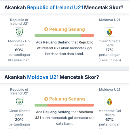
Akankah
Republic of Ireland U21
Mencetak Skor?
Republic of
Moldova U21
Ireland U21
Peluang Sedang
Mencetak Gol
Clean Sheets
Ada
Peluang Sedang
that
Republic
dalam
pada
of Ireland U21
akan mencetak gol
60%
17%
berdasarkan data kami.
pertandingan
pertandingan
(Keseluruhan)
(Keseluruhan)
Akankah
Moldova U21
Mencetak Skor?
Republic of
Moldova U21
Ireland U21
Peluang Sedang
Clean Sheets
Mencetak Gol
Ada
Peluang Sedang
that
Moldova
pada
dalam
U21
akan mencetak gol berdasarkan
20%
67%
data kami.
pertandingan
pertandingan