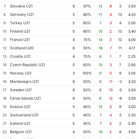
Slovakia U21
7
6
67%
12
9
3
3.50
Germany U21
8
5
80%
17
4
13
4.20
Turkey U21
9
5
60%
7
3
4
2.00
Finland U21
10
5
60%
15
2
13
3.40
France U21
11
4
75%
14
2
12
4.00
Scotland U20
12
6
50%
18
7
11
4.17
Croatia U21
13
4
75%
8
1
7
2.25
Czech Republic U21
14
5
60%
10
3
7
2.60
Norway U21
15
3
100%
9
0
9
3.00
Montenegro U21
16
6
50%
9
11
-2
3.33
Sweden U21
17
6
50%
8
13
-5
3.50
Faroe Islands U21
18
6
50%
6
12
-6
3.00
Kosovo U21
19
5
40%
12
3
9
3.00
Switzerland U21
20
5
40%
7
4
3
2.20
Iceland U21
21
5
40%
7
5
2
2.40
Belgium U21
22
4
50%
10
2
8
3.00