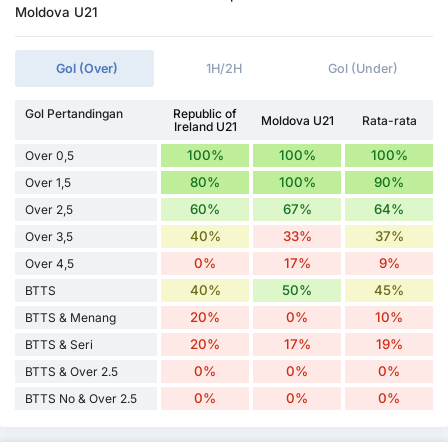
Moldova U21
Gol (Over)
1H/2H
Gol (Under)
Gol Pertandingan
Republic of
Moldova U21
Rata-rata
Ireland U21
100%
100%
100%
Over 0,5
80%
100%
90%
Over 1,5
60%
67%
64%
Over 2,5
40%
33%
37%
Over 3,5
0%
17%
9%
Over 4,5
40%
50%
45%
BTTS
20%
0%
10%
BTTS & Menang
20%
17%
19%
BTTS & Seri
0%
0%
0%
BTTS & Over 2.5
0%
0%
0%
BTTS No & Over 2.5