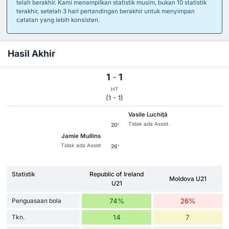
telah berakhir. Kami menampilkan statistik musim, bukan 10 statistik
terakhir, setelah 3 hari pertandingan berakhir untuk menyimpan
catatan yang lebih konsisten.
Hasil Akhir
1
-
1
HT
(1 - 1)
Vasile Luchiță
Tidak ada Assist
20'
Jamie Mullins
Tidak ada Assist
26'
Statistik
Republic of Ireland
Moldova U21
U21
Penguasaan bola
74%
26%
Tkn.
14
7