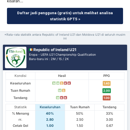
kisaran...
Daftar jadi pengguna (gratis) untuk melihat analisa
statistik GPT5 »
*Rata-rata statistik antara Republic of Ireland U21 dan Moldova U21 di seluruh musim
ini
Republic of Ireland U21
Eropa - UEFA U21 Championship Qualification
Baru-baru ini : 2M / 1S / 2K
Kondisi
Hasil
PPG
Keseluruhan
M
M
S
K
K
1.40
Tuan Rumah
M
S
2.00
Tandang
M
K
K
1.00
Statistik
Keseluruhan
Tuan Rumah
Tandang
% Menang
40%
50%
33%
rr.
2.80
2.50
3.00
Cetak Gol
1.00
1.50
0.67