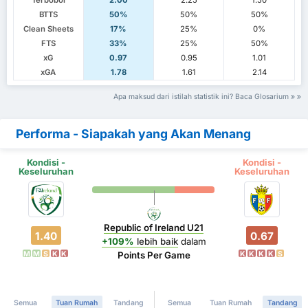
Terbobol
2.00
2.25
1.50
BTTS
50%
50%
50%
Clean Sheets
17%
25%
0%
FTS
33%
25%
50%
xG
0.97
0.95
1.01
xGA
1.78
1.61
2.14
Apa maksud dari istilah statistik ini? Baca Glosarium
Performa - Siapakah yang Akan Menang
Kondisi -
Kondisi -
Keseluruhan
Keseluruhan
Republic of Ireland U21
1.40
0.67
+109%
lebih baik
dalam
M
M
S
K
K
K
K
K
K
S
Points Per Game
Semua
Tuan Rumah
Tandang
Semua
Tuan Rumah
Tandang