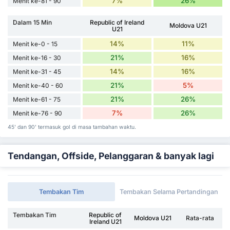
7%
26%
Menit ke-81 - 90
Dalam 15 Min
Republic of Ireland
Moldova U21
U21
14%
11%
Menit ke-0 - 15
21%
16%
Menit ke-16 - 30
14%
16%
Menit ke-31 - 45
21%
5%
Menit ke-40 - 60
21%
26%
Menit ke-61 - 75
7%
26%
Menit ke-76 - 90
45' dan 90' termasuk gol di masa tambahan waktu.
Tendangan, Offside, Pelanggaran & banyak lagi
Tembakan Tim
Tembakan Selama Pertandingan
Tembakan Tim
Republic of
Moldova U21
Rata-rata
Ireland U21