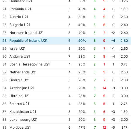
Denmark U21
23
4
50%
8
5
3
3.25
Romania U21
24
5
40%
4
4
0
1.60
Austria U21
25
4
50%
5
5
0
2.50
Bulgaria U21
26
5
40%
6
6
0
2.40
Northern Ireland U21
27
5
40%
5
7
-2
2.40
Republic of Ireland U21
28
5
40%
5
9
-4
2.80
Israel U21
29
5
20%
6
7
-1
2.60
Andorra U21
30
7
29%
5
9
-4
2.00
Bosnia Herzegovina U21
31
4
25%
2
1
1
0.75
Netherlands U21
32
4
25%
5
5
0
2.50
Georgia U21
33
5
20%
7
7
0
2.80
Azerbaijan U21
34
5
20%
5
14
-9
3.80
Ukraine U21
35
4
25%
7
5
2
3.00
Belarus U21
36
4
25%
6
5
1
2.75
Kazakhstan U21
37
5
20%
3
6
-3
1.80
Luxembourg U21
38
5
20%
6
9
-3
3.00
Moldova U21
39
6
17%
7
12
-5
3.17