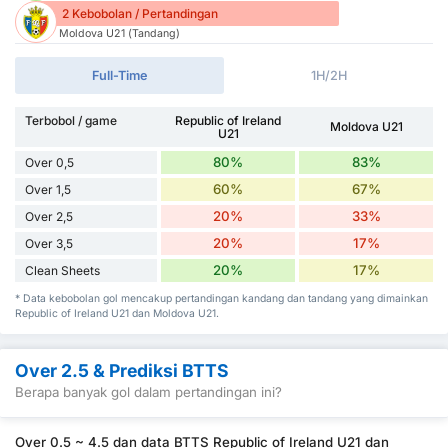
2 Kebobolan / Pertandingan
Moldova U21 (Tandang)
Full-Time
1H/2H
Terbobol / game
Republic of Ireland
Moldova U21
U21
80%
83%
Over 0,5
60%
67%
Over 1,5
20%
33%
Over 2,5
20%
17%
Over 3,5
20%
17%
Clean Sheets
* Data kebobolan gol mencakup pertandingan kandang dan tandang yang dimainkan
Republic of Ireland U21 dan Moldova U21.
Over 2.5 & Prediksi BTTS
Berapa banyak gol dalam pertandingan ini?
Over 0.5 ~ 4.5 dan data BTTS Republic of Ireland U21 dan