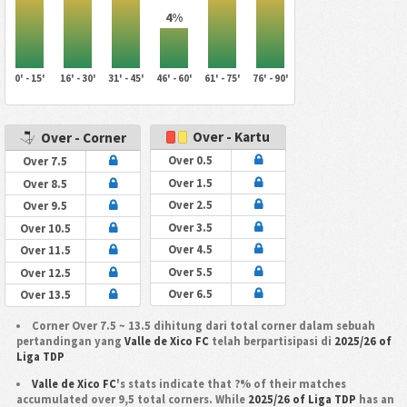
4%
0' - 15'
16' - 30'
31' - 45'
46' - 60'
61' - 75'
76' - 90'
Over - Kartu
Over - Corner
Over 0.5
Over 7.5
Over 1.5
Over 8.5
Over 2.5
Over 9.5
Over 3.5
Over 10.5
Over 4.5
Over 11.5
Over 5.5
Over 12.5
Over 6.5
Over 13.5
Corner Over 7.5 ~ 13.5 dihitung dari total corner dalam sebuah
pertandingan yang
Valle de Xico FC
telah berpartisipasi di
2025/26 of
Liga TDP
Valle de Xico FC
's stats indicate that ?% of their matches
accumulated over 9,5 total corners. While
2025/26 of Liga TDP
has an