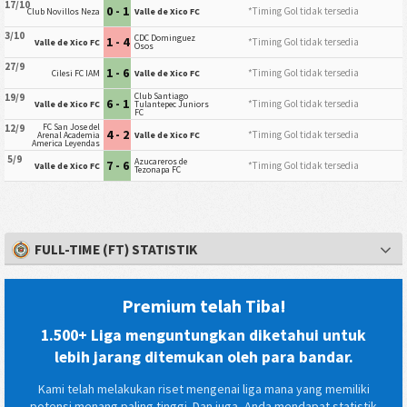
17/10
0 - 1
*Timing Gol tidak tersedia
Club Novillos Neza
Valle de Xico FC
3/10
CDC Dominguez
1 - 4
*Timing Gol tidak tersedia
Valle de Xico FC
Osos
27/9
1 - 6
*Timing Gol tidak tersedia
Cilesi FC IAM
Valle de Xico FC
Club Santiago
19/9
6 - 1
*Timing Gol tidak tersedia
Valle de Xico FC
Tulantepec Juniors
FC
FC San Jose del
12/9
4 - 2
*Timing Gol tidak tersedia
Arenal Academia
Valle de Xico FC
America Leyendas
5/9
Azucareros de
7 - 6
*Timing Gol tidak tersedia
Valle de Xico FC
Tezonapa FC
FULL-TIME (FT) STATISTIK
Premium telah Tiba!
1.500+ Liga menguntungkan diketahui untuk
lebih jarang ditemukan oleh para bandar.
Kami telah melakukan riset mengenai liga mana yang memiliki
potensi menang paling tinggi. Dan juga, Anda mendapat statistik