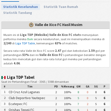
Statistik Keseluruhan
Statistik Tuan Rumah
Statistik Tandang
Valle de Xico FC Hasil Musim
Musim ini di
Liga TDP (Meksiko) Valle de Xico FC stats
menunjukan
performa mereka
Baik
secara keseluruhan, saat ini menempatkan mereka di
2/240
di
Liga TDP Table
, kemenangan
63%
of matches.
Secara rata-rata Valle de Xico FC score
2.47
gol dan kebobolan
1.59
gol per
pertandingan.
53%
dari ini
Valle de Xico FC
's pertandingan berakhir dengan
kedua tim mencetak gol dan rata-rata total gol mereka per pertandingan
adalah
4.06
.
Liga TDP Tabel
Saat ini Pertandingan Final - 3365 / 3388 dimainkan
#
Tim
PD
%Menang
GM
GA
SG
P
CD Cruz Azul Lagunas
1
2
100%
8
0
8
6
Club Deportivo Yautepec
2
2
100%
5
0
5
6
Ecatepec FC
3
2
100%
7
2
5
6
Orishas Tepeji FC
4
2
100%
5
1
4
6