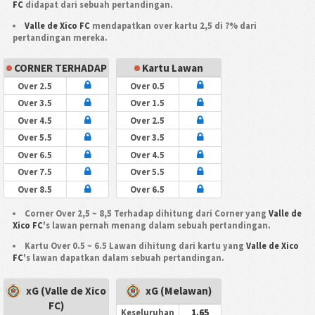
FC
didapat dari sebuah pertandingan.
Valle de Xico FC
mendapatkan over kartu 2,5 di ?% dari
pertandingan mereka.
CORNER TERHADAP
Kartu Lawan
Over 2.5
Over 0.5
Over 3.5
Over 1.5
Over 4.5
Over 2.5
Over 5.5
Over 3.5
Over 6.5
Over 4.5
Over 7.5
Over 5.5
Over 8.5
Over 6.5
Corner Over 2,5 ~ 8,5 Terhadap dihitung dari Corner yang
Valle de
Xico FC
's lawan pernah menang dalam sebuah pertandingan.
Kartu Over 0.5 ~ 6.5 Lawan dihitung dari kartu yang
Valle de Xico
FC
's lawan dapatkan dalam sebuah pertandingan.
xG (Valle de Xico
xG (Melawan)
FC)
1.65
Keseluruhan