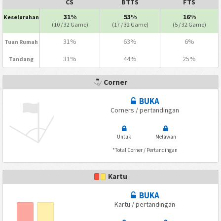
CS
BTTS
FTS
31%
53%
16%
Keseluruhan
(10 / 32 Game)
(17 / 32 Game)
(5 / 32 Game)
31%
63%
6%
Tuan Rumah
31%
44%
25%
Tandang
Corner
BUKA
Corners / pertandingan
Untuk
Melawan
*Total Corner / Pertandingan
Kartu
BUKA
Kartu / pertandingan