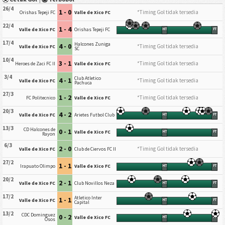
26/4
1 - 0
*Timing Gol tidak tersedia
Orishas Tepeji FC
Valle de Xico FC
22/4
1 - 4
Valle de Xico FC
Orishas Tepeji FC
HT
FT
17/4
Halcones Zuniga
4 - 0
*Timing Gol tidak tersedia
Valle de Xico FC
SC
10/4
3 - 1
*Timing Gol tidak tersedia
Heroes de Zaci FC II
Valle de Xico FC
3/4
Club Atletico
4 - 1
*Timing Gol tidak tersedia
Valle de Xico FC
Pachuca
27/3
1 - 2
*Timing Gol tidak tersedia
FC Politecnico
Valle de Xico FC
20/3
4 - 2
Valle de Xico FC
Arietes Futbol Club
HT
FT
13/3
CD Halcones de
0 - 1
Valle de Xico FC
HT
FT
Rayon
6/3
2 - 0
*Timing Gol tidak tersedia
Valle de Xico FC
Club de Ciervos FC II
27/2
1 - 1
Irapuato Olimpo
Valle de Xico FC
HT
FT
20/2
2 - 1
Valle de Xico FC
Club Novillos Neza
HT
FT
17/2
Atletico Inter
1 - 1
Valle de Xico FC
HT
FT
Capital
13/2
CDC Dominguez
0 - 2
Valle de Xico FC
HT
FT
Osos