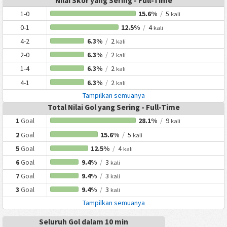
Nilai Skor yang Sering - Full-Time
1-0
15.6%
/
5
kali
0-1
12.5%
/
4
kali
4-2
6.3%
/
2
kali
2-0
6.3%
/
2
kali
1-4
6.3%
/
2
kali
4-1
6.3%
/
2
kali
Tampilkan semuanya
Total Nilai Gol yang Sering - Full-Time
1
Goal
28.1%
/
9
kali
2
Goal
15.6%
/
5
kali
5
Goal
12.5%
/
4
kali
6
Goal
9.4%
/
3
kali
7
Goal
9.4%
/
3
kali
3
Goal
9.4%
/
3
kali
Tampilkan semuanya
Seluruh Gol dalam 10 min