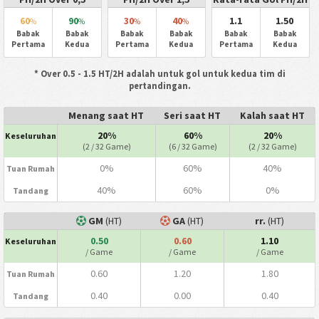
60
90
30
40
1.1
1.50
%
%
%
%
Babak
Babak
Babak
Babak
Babak
Babak
Pertama
Kedua
Pertama
Kedua
Pertama
Kedua
* Over 0.5 - 1.5 HT/2H adalah untuk gol untuk kedua tim di
pertandingan.
Menang saat HT
Seri saat HT
Kalah saat HT
20%
60%
20%
Keseluruhan
(2 / 32 Game)
(6 / 32 Game)
(2 / 32 Game)
0%
60%
40%
Tuan Rumah
40%
60%
0%
Tandang
GM
(HT)
GA
(HT)
rr.
(HT)
0.50
0.60
1.10
Keseluruhan
/ Game
/ Game
/ Game
0.60
1.20
1.80
Tuan Rumah
0.40
0.00
0.40
Tandang