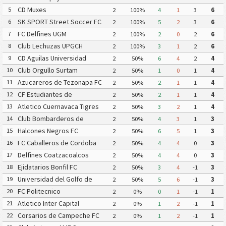
CD Muxes
5
2
100%
4
1
3
6
SK SPORT Street Soccer FC
6
2
100%
5
2
3
6
FC Delfines UGM
7
2
100%
2
0
2
6
Club Lechuzas UPGCH
8
2
100%
3
1
2
6
CD Aguilas Universidad
9
2
50%
6
4
2
4
Autonoma de Guerrero
Club Orgullo Surtam
10
2
50%
1
0
1
4
Azucareros de Tezonapa FC
11
2
50%
2
1
1
4
CF Estudiantes de
12
2
50%
2
1
1
4
Atlacomulco
Atletico Cuernavaca Tigres
13
2
50%
3
2
1
4
Yautepec
Club Bombarderos de
14
2
50%
4
3
1
3
Tecamac
Halcones Negros FC
15
2
50%
6
5
1
3
FC Caballeros de Cordoba
16
2
50%
4
4
0
3
Delfines Coatzacoalcos
17
2
50%
4
4
0
3
Ejidatarios Bonfil FC
18
2
50%
3
4
-1
3
Universidad del Golfo de
19
2
50%
5
6
-1
3
Mexico FC
FC Politecnico
20
2
0%
0
1
-1
1
Atletico Inter Capital
21
2
0%
1
2
-1
1
Corsarios de Campeche FC
22
2
0%
1
2
-1
1