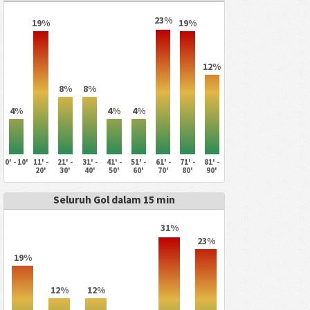
23%
19%
19%
12%
8%
8%
4%
4%
4%
0' - 10'
11' -
21' -
31' -
41' -
51' -
61' -
71' -
81' -
20'
30'
40'
50'
60'
70'
80'
90'
Seluruh Gol dalam 15 min
31%
23%
19%
12%
12%