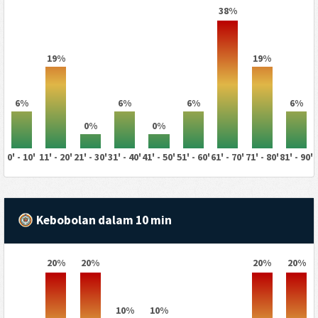
38%
19%
19%
6%
6%
6%
6%
0%
0%
0' - 10'
11' - 20'
21' - 30'
31' - 40'
41' - 50'
51' - 60'
61' - 70'
71' - 80'
81' - 90'
Kebobolan dalam 10 min
20%
20%
20%
20%
10%
10%