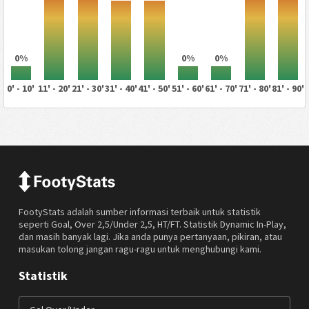
0%
0%
0%
0' - 10'
11' - 20'
21' - 30'
31' - 40'
41' - 50'
51' - 60'
61' - 70'
71' - 80'
81' - 90'
FootyStats adalah sumber informasi terbaik untuk statistik
seperti Goal, Over 2,5/Under 2,5, HT/FT. Statistik Dynamic In-Play,
dan masih banyak lagi. Jika anda punya pertanyaan, pikiran, atau
masukan tolong jangan ragu-ragu untuk menghubungi kami.
Statistik