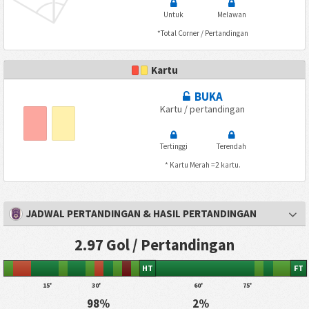
Untuk
Melawan
*Total Corner / Pertandingan
Kartu
BUKA
Kartu / pertandingan
Tertinggi
Terendah
* Kartu Merah =2 kartu.
JADWAL PERTANDINGAN & HASIL PERTANDINGAN
2.97 Gol / Pertandingan
HT
FT
15'
30'
60'
75'
98%
2%