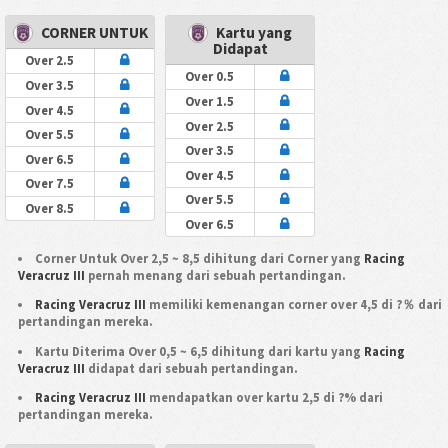
CORNER UNTUK
Kartu yang
Didapat
Over 2.5
Over 0.5
Over 3.5
Over 1.5
Over 4.5
Over 2.5
Over 5.5
Over 3.5
Over 6.5
Over 4.5
Over 7.5
Over 5.5
Over 8.5
Over 6.5
Corner Untuk Over 2,5 ~ 8,5 dihitung dari Corner yang
Racing
Veracruz III
pernah menang dari sebuah pertandingan.
Racing Veracruz III
memiliki kemenangan corner over 4,5 di ?％ dari
pertandingan mereka.
Kartu Diterima Over 0,5 ~ 6,5 dihitung dari kartu yang
Racing
Veracruz III
didapat dari sebuah pertandingan.
Racing Veracruz III
mendapatkan over kartu 2,5 di ?% dari
pertandingan mereka.