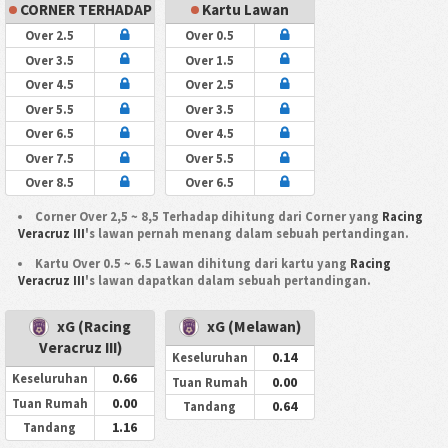
CORNER TERHADAP
Kartu Lawan
Over 2.5
Over 0.5
Over 3.5
Over 1.5
Over 4.5
Over 2.5
Over 5.5
Over 3.5
Over 6.5
Over 4.5
Over 7.5
Over 5.5
Over 8.5
Over 6.5
Corner Over 2,5 ~ 8,5 Terhadap dihitung dari Corner yang
Racing
Veracruz III
's lawan pernah menang dalam sebuah pertandingan.
Kartu Over 0.5 ~ 6.5 Lawan dihitung dari kartu yang
Racing
Veracruz III
's lawan dapatkan dalam sebuah pertandingan.
xG (Racing
xG (Melawan)
Veracruz III)
0.14
Keseluruhan
0.66
Keseluruhan
0.00
Tuan Rumah
0.00
Tuan Rumah
0.64
Tandang
1.16
Tandang