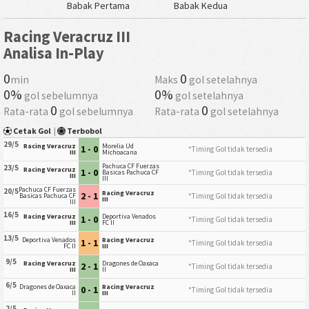
Babak Pertama
Babak Kedua
Racing Veracruz III
Analisa In-Play
0
0
min
Maks
gol setelahnya
0%
0%
gol sebelumnya
gol setelahnya
0
0
Rata-rata
gol sebelumnya
Rata-rata
gol setelahnya
Cetak Gol
|
Terbobol
29/5
Racing Veracruz
Morelia Ud
1 - 0
*Timing Gol tidak tersedia
III
Michoacana
Pachuca CF Fuerzas
23/5
Racing Veracruz
1 - 0
*Timing Gol tidak tersedia
Basicas Pachuca CF
III
III
Pachuca CF Fuerzas
20/5
Racing Veracruz
2 - 1
*Timing Gol tidak tersedia
Basicas Pachuca CF
III
III
16/5
Racing Veracruz
Deportiva Venados
1 - 0
*Timing Gol tidak tersedia
III
FC II
13/5
Deportiva Venados
Racing Veracruz
1 - 1
*Timing Gol tidak tersedia
FC II
III
9/5
Racing Veracruz
Dragones de Oaxaca
2 - 1
*Timing Gol tidak tersedia
III
II
6/5
Dragones de Oaxaca
Racing Veracruz
0 - 1
*Timing Gol tidak tersedia
II
III
2/5