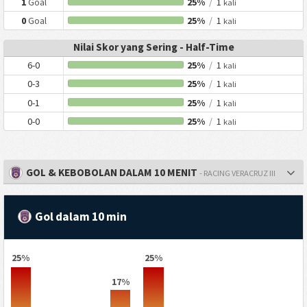
1
Goal
25%
/
1
kali
0
Goal
25%
/
1
kali
Nilai Skor yang Sering - Half-Time
6-0
25%
/
1
kali
0-3
25%
/
1
kali
0-1
25%
/
1
kali
0-0
25%
/
1
kali
GOL & KEBOBOLAN DALAM 10 MENIT
- RACING VERACRUZ III
Gol dalam 10 min
25%
25%
17%