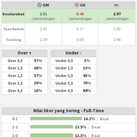
GM
GA
rr.
2.51
0.46
2.97
Keseluruhan
/ pertandingan
/ pertandingan
/ pertandingan
2.63
0.37
3.00
Tuan Rumah
2.39
0.56
2.94
Tandang
Over +
Under -
97%
3%
Over 0,5
Under 0,5
68%
32%
Over 1,5
Under 1,5
57%
43%
Over 2,5
Under 2,5
30%
70%
Over 3,5
Under 3,5
16%
84%
Over 4,5
Under 4,5
Nilai Skor yang Sering - Full-Time
0-1
16.2%
/
6
kali
1-2
13.5%
/
5
kali
1-0
13.5%
/
5
kali