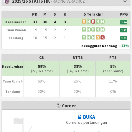
2025/26 STATISTIK
- RACING VERACRUZ III
PD
M
S
K
5 Terakhir
PPG
37
30
4
3
S
M
K
M
M
Keseluruhan
2.54
19
15
2
2
M
M
M
M
M
Tuan Rumah
2.47
18
15
2
1
M
M
M
S
K
Tandang
2.61
+13%
Keunggulan Kandang
CS
BTTS
FTS
59%
38%
5%
Keseluruhan
(22 / 37 Game)
(14 / 37 Game)
(2 / 37 Game)
68%
26%
11%
Tuan Rumah
50%
50%
0%
Tandang
Corner
BUKA
Corners / pertandingan