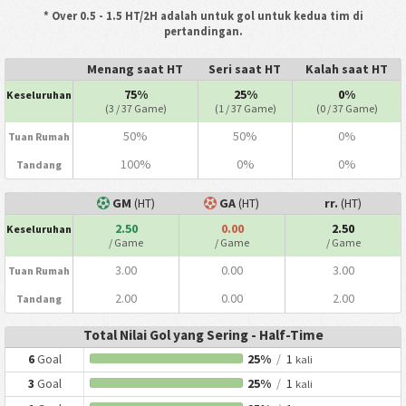
* Over 0.5 - 1.5 HT/2H adalah untuk gol untuk kedua tim di
pertandingan.
Menang saat HT
Seri saat HT
Kalah saat HT
75%
25%
0%
Keseluruhan
(3 / 37 Game)
(1 / 37 Game)
(0 / 37 Game)
50%
50%
0%
Tuan Rumah
100%
0%
0%
Tandang
GM
(HT)
GA
(HT)
rr.
(HT)
2.50
0.00
2.50
Keseluruhan
/ Game
/ Game
/ Game
3.00
0.00
3.00
Tuan Rumah
2.00
0.00
2.00
Tandang
Total Nilai Gol yang Sering - Half-Time
6
Goal
25%
/
1
kali
3
Goal
25%
/
1
kali