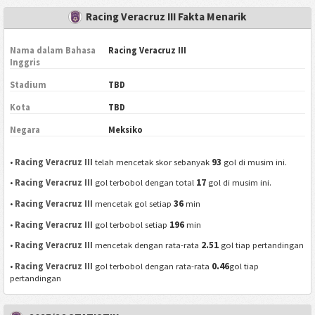
Racing Veracruz III Fakta Menarik
Nama dalam Bahasa
Racing Veracruz III
Inggris
Stadium
TBD
Kota
TBD
Negara
Meksiko
93
•
Racing Veracruz III
telah mencetak skor sebanyak
gol di musim ini.
17
•
Racing Veracruz III
gol terbobol dengan total
gol di musim ini.
36
•
Racing Veracruz III
mencetak gol setiap
min
196
•
Racing Veracruz III
gol terbobol setiap
min
2.51
•
Racing Veracruz III
mencetak dengan rata-rata
gol tiap pertandingan
0.46
•
Racing Veracruz III
gol terbobol dengan rata-rata
gol tiap
pertandingan