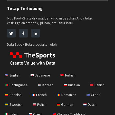
Tetap Terhubung
Ikuti FootyStats di kanal berikut dan pastikan Anda tidak
ketinggalan statistik, pilihan, atau fitur baru.
Data Sepak Bola disediakan oleh
English
Japanese
Turkish
Portuguese
Korean
Russian
Danish
Spanish
French
Romanian
Greek
Swedish
Polish
German
Dutch
Italian
Czech
Chinese Traditional