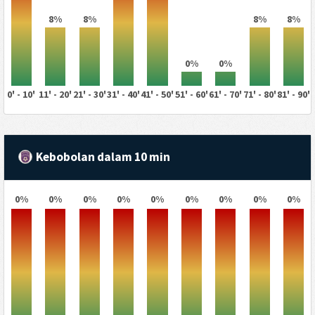
8%
8%
8%
8%
0%
0%
0' - 10'
11' - 20'
21' - 30'
31' - 40'
41' - 50'
51' - 60'
61' - 70'
71' - 80'
81' - 90'
Kebobolan dalam 10 min
0%
0%
0%
0%
0%
0%
0%
0%
0%