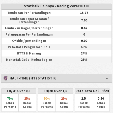
Statistik Lainnya - Racing Veracruz III
15.67
Tembakan Per Pertandingan
Tembakan Tepat Sasaran /
7.00
Pertandingan
8.67
Tembakan Gagal / Pertandingan
0
Pelanggaran Per Pertandingan
0.00
Offside / pertandingan
65%
Rata-Rata Penguasaan Bola
24%
BTTS & Menang
25%
Mencetak Gol di Kedua Bagian
HALF-TIME (HT) STATISTIK
FH/2H Over 0,5
FH/2H Over 1,5
Rata-rata Gol FH/2H
75
25
50
25
2.5
0.50
%
%
%
%
Babak
Babak
Babak
Babak
Babak
Babak
Pertama
Kedua
Pertama
Kedua
Pertama
Kedua