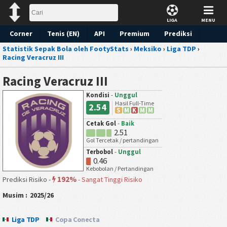
LIGA
MENU
Corner
Tenis (EN)
API
Premium
Prediksi
Statistik Sepak Bola oleh FootyStats
›
Meksiko
›
Liga TDP
›
Racing Veracruz III
Racing Veracruz III
Kondisi
-
Unggul
Hasil Full-Time
2.54
S
M
K
M
M
Cetak Gol
-
Baik
2.51
Gol Tercetak / pertandingan
Terbobol
-
Unggul
0.46
Kebobolan / Pertandingan
192%
Prediksi Risiko -
-
Sangat Tinggi Risiko
Musim :
2025/26
Liga TDP
Copa Conecta