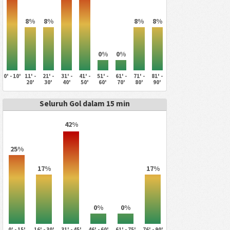
8%
8%
8%
8%
0%
0%
0' - 10'
11' -
21' -
31' -
41' -
51' -
61' -
71' -
81' -
20'
30'
40'
50'
60'
70'
80'
90'
Seluruh Gol dalam 15 min
42%
25%
17%
17%
0%
0%
0' - 15'
16' - 30'
31' - 45'
46' - 60'
61' - 75'
76' - 90'