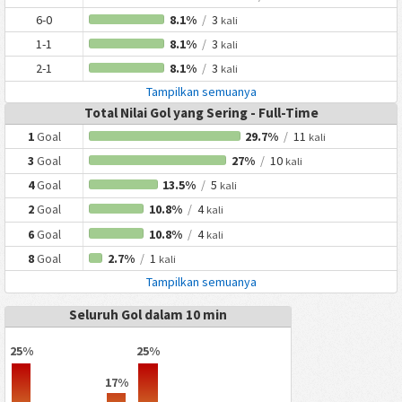
6-0
8.1%
/
3
kali
1-1
8.1%
/
3
kali
2-1
8.1%
/
3
kali
Tampilkan semuanya
Total Nilai Gol yang Sering - Full-Time
1
Goal
29.7%
/
11
kali
3
Goal
27%
/
10
kali
4
Goal
13.5%
/
5
kali
2
Goal
10.8%
/
4
kali
6
Goal
10.8%
/
4
kali
8
Goal
2.7%
/
1
kali
Tampilkan semuanya
Seluruh Gol dalam 10 min
25%
25%
17%