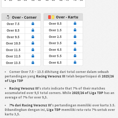
Over - Kartu
Over - Corner
Over 0.5
Over 7.5
Over 1.5
Over 8.5
Over 2.5
Over 9.5
Over 3.5
Over 10.5
Over 4.5
Over 11.5
Over 5.5
Over 12.5
Over 6.5
Over 13.5
Corner Over 7.5 ~ 13.5 dihitung dari total corner dalam sebuah
pertandingan yang
Racing Veracruz III
telah berpartisipasi di
2025/26
of Liga TDP
Racing Veracruz III
's stats indicate that ?% of their matches
accumulated over 9,5 total corners. While
2025/26 of Liga TDP
has an
average of ?% for over 9,5.
?% dari Racing Veracruz III
's pertandingan memiliki over kartu 3.5.
Dibandingkan dengan ini,
Liga TDP
memiliki rata-rata ?% untuk over
kartu 3,5.