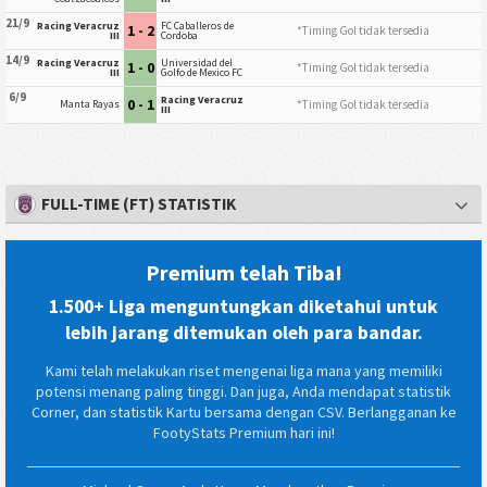
21/9
Racing Veracruz
FC Caballeros de
1 - 2
*Timing Gol tidak tersedia
III
Cordoba
14/9
Racing Veracruz
Universidad del
1 - 0
*Timing Gol tidak tersedia
III
Golfo de Mexico FC
6/9
Racing Veracruz
0 - 1
*Timing Gol tidak tersedia
Manta Rayas
III
FULL-TIME (FT) STATISTIK
Premium telah Tiba!
1.500+ Liga menguntungkan diketahui untuk
lebih jarang ditemukan oleh para bandar.
Kami telah melakukan riset mengenai liga mana yang memiliki
potensi menang paling tinggi. Dan juga, Anda mendapat statistik
Corner, dan statistik Kartu bersama dengan CSV. Berlangganan ke
FootyStats Premium hari ini!