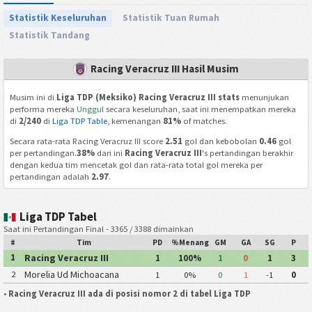
Statistik Keseluruhan
Statistik Tuan Rumah
Statistik Tandang
Racing Veracruz III Hasil Musim
Musim ini di
Liga TDP (Meksiko) Racing Veracruz III stats
menunjukan
performa mereka
Unggul
secara keseluruhan, saat ini menempatkan mereka
di
2/240
di
Liga TDP Table
, kemenangan
81%
of matches.
Secara rata-rata Racing Veracruz III score
2.51
gol dan kebobolan
0.46
gol
per pertandingan.
38%
dari ini
Racing Veracruz III
's pertandingan berakhir
dengan kedua tim mencetak gol dan rata-rata total gol mereka per
pertandingan adalah
2.97
.
Liga TDP Tabel
Saat ini Pertandingan Final - 3365 / 3388 dimainkan
#
Tim
PD
%Menang
GM
GA
SG
P
Racing Veracruz III
1
1
100%
1
0
1
3
Morelia Ud Michoacana
2
1
0%
0
1
-1
0
•
Racing Veracruz III ada di posisi nomor 2 di tabel Liga TDP