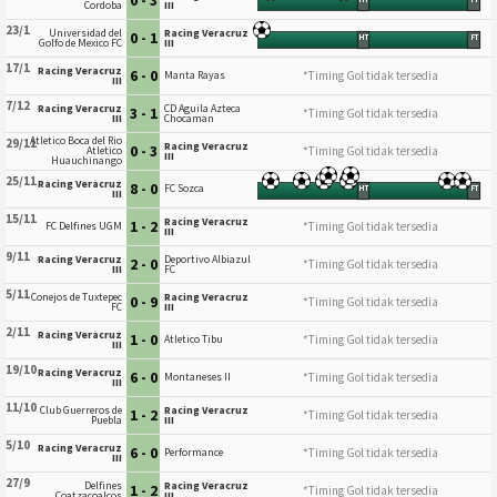
Cordoba
III
23/1
Universidad del
Racing Veracruz
0 - 1
HT
FT
Golfo de Mexico FC
III
17/1
Racing Veracruz
6 - 0
*Timing Gol tidak tersedia
Manta Rayas
III
7/12
Racing Veracruz
CD Aguila Azteca
3 - 1
*Timing Gol tidak tersedia
III
Chocaman
Atletico Boca del Rio
29/11
Racing Veracruz
0 - 3
*Timing Gol tidak tersedia
Atletico
III
Huauchinango
25/11
Racing Veracruz
8 - 0
FC Sozca
HT
FT
III
15/11
Racing Veracruz
1 - 2
*Timing Gol tidak tersedia
FC Delfines UGM
III
9/11
Racing Veracruz
Deportivo Albiazul
2 - 0
*Timing Gol tidak tersedia
III
FC
5/11
Conejos de Tuxtepec
Racing Veracruz
0 - 9
*Timing Gol tidak tersedia
FC
III
2/11
Racing Veracruz
1 - 0
*Timing Gol tidak tersedia
Atletico Tibu
III
19/10
Racing Veracruz
6 - 0
*Timing Gol tidak tersedia
Montaneses II
III
11/10
Club Guerreros de
Racing Veracruz
1 - 2
*Timing Gol tidak tersedia
Puebla
III
5/10
Racing Veracruz
6 - 0
*Timing Gol tidak tersedia
Performance
III
27/9
Delfines
Racing Veracruz
1 - 2
*Timing Gol tidak tersedia
Coatzacoalcos
III