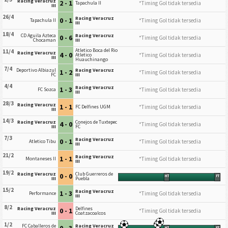
Racing Veracruz
2 - 1
*Timing Gol tidak tersedia
Tapachula II
III
26/4
Racing Veracruz
0 - 1
*Timing Gol tidak tersedia
Tapachula II
III
18/4
CD Aguila Azteca
Racing Veracruz
0 - 6
*Timing Gol tidak tersedia
Chocaman
III
Atletico Boca del Rio
11/4
Racing Veracruz
4 - 0
*Timing Gol tidak tersedia
Atletico
III
Huauchinango
7/4
Deportivo Albiazul
Racing Veracruz
1 - 2
*Timing Gol tidak tersedia
FC
III
4/4
Racing Veracruz
1 - 3
*Timing Gol tidak tersedia
FC Sozca
III
28/3
Racing Veracruz
1 - 1
*Timing Gol tidak tersedia
FC Delfines UGM
III
14/3
Racing Veracruz
Conejos de Tuxtepec
4 - 0
*Timing Gol tidak tersedia
III
FC
7/3
Racing Veracruz
0 - 1
*Timing Gol tidak tersedia
Atletico Tibu
III
21/2
Racing Veracruz
1 - 1
*Timing Gol tidak tersedia
Montaneses II
III
19/2
Racing Veracruz
Club Guerreros de
0 - 0
HT
FT
III
Puebla
15/2
Racing Veracruz
1 - 3
*Timing Gol tidak tersedia
Performance
III
8/2
Racing Veracruz
Delfines
0 - 1
*Timing Gol tidak tersedia
III
Coatzacoalcos
1/2
FC Caballeros de
Racing Veracruz
0 - 3
HT
FT